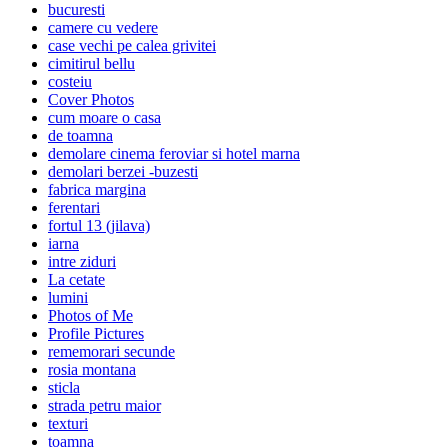
bucuresti
camere cu vedere
case vechi pe calea grivitei
cimitirul bellu
costeiu
Cover Photos
cum moare o casa
de toamna
demolare cinema feroviar si hotel marna
demolari berzei -buzesti
fabrica margina
ferentari
fortul 13 (jilava)
iarna
intre ziduri
La cetate
lumini
Photos of Me
Profile Pictures
rememorari secunde
rosia montana
sticla
strada petru maior
texturi
toamna