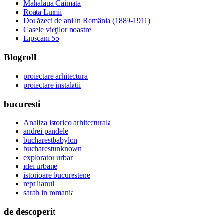
Mahalaua Caimata
Roata Lumii
Douăzeci de ani în România (1889-1911)
Casele vieţilor noastre
Lipscani 55
Blogroll
proiectare arhitectura
proiectare instalatii
bucuresti
Analiza istorico arhitecturala
andrei pandele
bucharestbabylon
bucharestunknown
explorator urban
idei urbane
istorioare bucurestene
reptilianul
sarah in romania
de descoperit