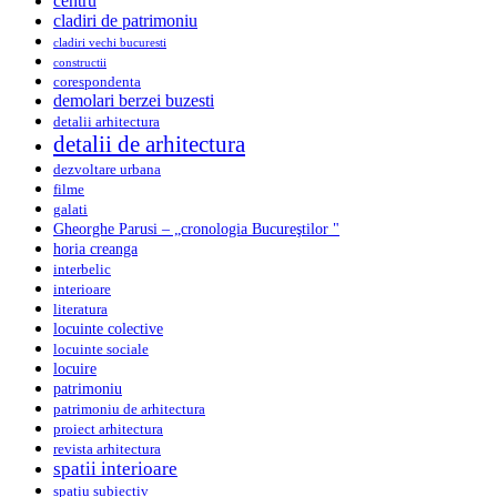
centru
cladiri de patrimoniu
cladiri vechi bucuresti
constructii
corespondenta
demolari berzei buzesti
detalii arhitectura
detalii de arhitectura
dezvoltare urbana
filme
galati
Gheorghe Parusi – „cronologia Bucureştilor "
horia creanga
interbelic
interioare
literatura
locuinte colective
locuinte sociale
locuire
patrimoniu
patrimoniu de arhitectura
proiect arhitectura
revista arhitectura
spatii interioare
spatiu subiectiv