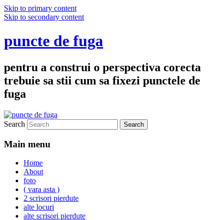
Skip to primary content
Skip to secondary content
puncte de fuga
pentru a construi o perspectiva corecta
trebuie sa stii cum sa fixezi punctele de
fuga
Search
Main menu
Home
About
foto
( vara asta )
2 scrisori pierdute
alte locuri
alte scrisori pierdute