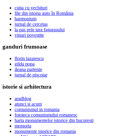
cutia cu vechituri
file din istoria auto în România
harmonium
jurnal de cercetas
la pas prin tara fagarasului
vinuri povestite
ganduri frumoase
florin lazarescu
gilda popa
ileana partenie
jurnal de piscotar
istorie si arhitectura
aradblog
atunci si acum
comunismul in romania
fototeca comunismului romanesc
harta monumentelor istorice din bucuresti
memoria
monumente istorice din romania