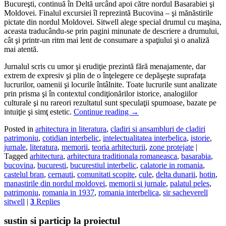
Bucureşti, continuă în Deltă urcând apoi către nordul Basarabiei şi
Moldovei. Finalul excursiei îl reprezintă Bucovina – şi mănăstirile
pictate din nordul Moldovei. Sitwell alege special drumul cu maşina,
aceasta traducându-se prin pagini minunate de descriere a drumului,
cât şi printr-un ritm mai lent de consumare a spaţiului şi o analiză
mai atentă.
Jurnalul scris cu umor şi erudiţie prezintă fără menajamente, dar
extrem de expresiv şi plin de o înţelegere ce depăşeşte suprafaţa
lucrurilor, oamenii şi locurile întâlnite. Toate lucrurile sunt analizate
prin prisma şi în contextul condiţionărilor istorice, analogiilor
culturale şi nu rareori rezultatul sunt speculaţii spumoase, bazate pe
intuiţie şi simţ estetic.
Continue reading
→
Posted in
arhitectura in literatura
,
cladiri si ansambluri de cladiri
patrimoniu
,
cotidian interbelic
,
intelectualitatea interbelica
,
istorie
,
jurnale
,
literatura
,
memorii
,
teoria arhitecturii
,
zone protejate
|
Tagged
arhitectura
,
arhitectura traditionala romaneasca
,
basarabia
,
bucovina
,
bucuresti
,
bucurestiul interbelic
,
calatorie in romania
,
castelul bran
,
cernauti
,
comunitati scopite
,
cule
,
delta dunarii
,
hotin
,
manastirile din nordul moldovei
,
memorii si jurnale
,
palatul peles
,
patrimoniu
,
romania in 1937
,
romania interbelica
,
sir sacheverell
sitwell
|
3
Replies
sustin si particip la proiectul