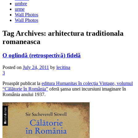
umbre
urme
Wall Photos
Wall Photos
Tag Archives:
arhitectura traditionala
romaneasca
O oglindă (retrospectivă) fidelă
Posted on
July 24, 2011
by
lecitina
3
Proaspăt publicat la
editura Humanitas în colecţia Vintage, volumul
“Călătorie în România”
oferă şansa unei incursiuni imaginare în
România anului 1937.