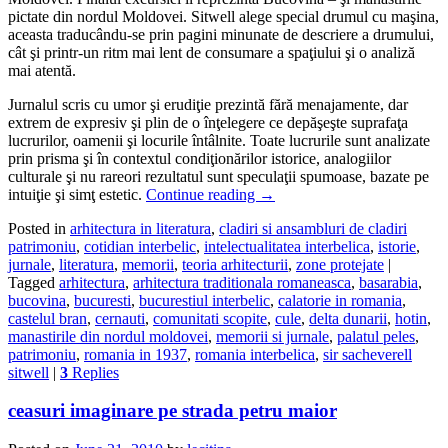
pictate din nordul Moldovei. Sitwell alege special drumul cu maşina,
aceasta traducându-se prin pagini minunate de descriere a drumului,
cât şi printr-un ritm mai lent de consumare a spaţiului şi o analiză
mai atentă.
Jurnalul scris cu umor şi erudiţie prezintă fără menajamente, dar
extrem de expresiv şi plin de o înţelegere ce depăşeşte suprafaţa
lucrurilor, oamenii şi locurile întâlnite. Toate lucrurile sunt analizate
prin prisma şi în contextul condiţionărilor istorice, analogiilor
culturale şi nu rareori rezultatul sunt speculaţii spumoase, bazate pe
intuiţie şi simţ estetic.
Continue reading
→
Posted in
arhitectura in literatura
,
cladiri si ansambluri de cladiri
patrimoniu
,
cotidian interbelic
,
intelectualitatea interbelica
,
istorie
,
jurnale
,
literatura
,
memorii
,
teoria arhitecturii
,
zone protejate
|
Tagged
arhitectura
,
arhitectura traditionala romaneasca
,
basarabia
,
bucovina
,
bucuresti
,
bucurestiul interbelic
,
calatorie in romania
,
castelul bran
,
cernauti
,
comunitati scopite
,
cule
,
delta dunarii
,
hotin
,
manastirile din nordul moldovei
,
memorii si jurnale
,
palatul peles
,
patrimoniu
,
romania in 1937
,
romania interbelica
,
sir sacheverell
sitwell
|
3
Replies
ceasuri imaginare pe strada petru maior