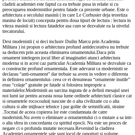
cladirii academiei este faptul ca ea trebuie pusa in relatie si cu
preocuparea modernistilor pentru fatade ca prezente urbane. Este o
arhitectura a secolului masinii ( in care Le Corbusier deja teoretiza
masina de locuit) conceputa pentru doua tipuri de lectura : lectura in
viteza masinii si lectura fatadelor asa cum se dezvaluie ea la nivelul
trecatorului.
Desi modenistii ( si deci inclusiv Duiliu Marcu prin Academia
Militara ) isi propun o arhitectura profund antidecorativa nu trebuie
sa deducem prin aceasta eliminarea ornamentului.Daca prin
ornament intelegem jocul liber al imaginatiei atunci arhitectura
moderna si in acest caz particular Academia Militara se dezvaluie ca
o constructie profund ornamentala. Este adevarat ca modernistii se
declarau “anti-ornament” dar trebuie sa avem in vedere o diferenta
in definirea ornamentului- ceea ce ei denumeau “ornamente inutile”
erau “colaje” gratuite pe fatade si folosirea improprie a
materialelor.Modernistii au sarcina ingrata de a definii mesajul unei
noi lumi iar pentru aceasta noua lume ordinele arhitecturii clasice cat
si ornametele rococoului( nascute de o alta civilizatie cu o alta
cultura si alte mijloace tehnice ) par golite de semnificatii, straine
.Tocmai de aceea copierea lor este condamnata de catre
modernisti.Nu avem o eliminare a ornamentului ci o mutare a sa intr-
o alta sfera in concordanta cu spiritul epocii. Nu este un proces de
negare ci o profunda mutatie necesara.Revenind la cladirea
Academiei,ornamentele sale sunt jocul de raporturi si volume,