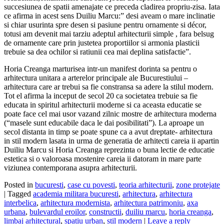
succesiunea de spatii amenajate ce preceda cladirea propriu-zisa. Iata
ce afirma in acest sens Duiliu Marcu:” desi aveam o mare inclinatie
si chiar usurinta spre desen si pasiune pentru ornamente si décor,
totusi am devenit mai tarziu adeptul arhitecturii simple , fara belsug
de ornamente care prin justetea proportiilor si armonia plasticii
trebuie sa dea ochilor si ratiunii cea mai deplina satisfactie”.
Horia Creanga marturisea intr-un manifest dorinta sa pentru o
arhitectura unitara a arterelor principale ale Bucurestiului –
arhitectura care ar trebui sa fie constransa sa adere la stilul modern.
Tot el afirma la inceput de secol 20 ca societatea trebuie sa fie
educata in spiritul arhitecturii moderne si ca aceasta educatie se
poate face cel mai usor vazand zilnic mostre de arhitectura moderna
(“masele sunt educabile daca le dai posibilitati”). La aproape un
secol distanta in timp se poate spune ca a avut dreptate- arhitectura
in stil modern lasata in urma de generatia de arhitecti careia ii apartin
Duiliu Marcu si Horia Creanga reprezinta o buna lectie de educatie
estetica si o valoroasa mostenire careia ii datoram in mare parte
viziunea contemporana asupra arhitecturii.
Posted in
bucuresti
,
case cu povesti
,
teoria arhitecturii
,
zone protejate
|
Tagged
academia militara bucuresti
,
arhitectura
,
arhitectura
interbelica
,
arhitectura modernista
,
arhitectura patrimoniu
,
axa
urbana
,
bulevardul eroilor
,
constructii
,
duiliu marcu
,
horia creanga
,
limbaj arhitectural
,
spatiu urban
,
stil modern
|
Leave a reply