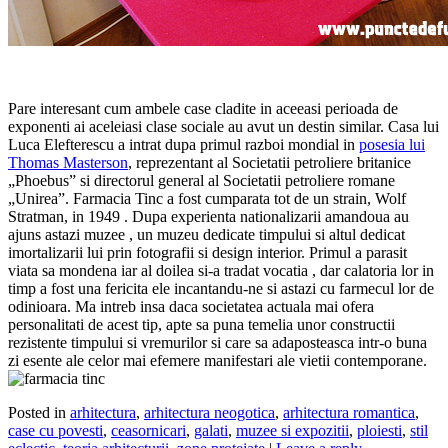
Pare interesant cum ambele case cladite in aceeasi perioada de
exponenti ai aceleiasi clase sociale au avut un destin similar. Casa lui
Luca Elefterescu a intrat dupa primul razboi mondial in
posesia lui
Thomas Masterson
, reprezentant al Societatii petroliere britanice
„Phoebus” si directorul general al Societatii petroliere romane
„Unirea”. Farmacia Tinc a fost cumparata tot de un strain, Wolf
Stratman, in 1949 . Dupa experienta nationalizarii amandoua au
ajuns astazi muzee , un muzeu dedicate timpului si altul dedicat
imortalizarii lui prin fotografii si design interior. Primul a parasit
viata sa mondena iar al doilea si-a tradat vocatia , dar calatoria lor in
timp a fost una fericita ele incantandu-ne si astazi cu farmecul lor de
odinioara. Ma intreb insa daca societatea actuala mai ofera
personalitati de acest tip, apte sa puna temelia unor constructii
rezistente timpului si vremurilor si care sa adaposteasca intr-o buna
zi esente ale celor mai efemere manifestari ale vietii contemporane.
Posted in
arhitectura
,
arhitectura neogotica
,
arhitectura romantica
,
case cu povesti
,
ceasornicari
,
galati
,
muzee si expozitii
,
ploiesti
,
stil