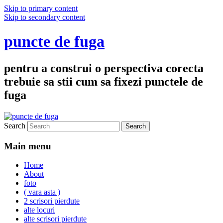
Skip to primary content
Skip to secondary content
puncte de fuga
pentru a construi o perspectiva corecta
trebuie sa stii cum sa fixezi punctele de
fuga
Search
Main menu
Home
About
foto
( vara asta )
2 scrisori pierdute
alte locuri
alte scrisori pierdute