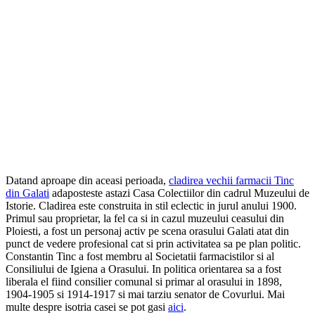
Datand aproape din aceasi perioada,
cladirea vechii farmacii Tinc
din Galati
adaposteste astazi Casa Colectiilor din cadrul Muzeului de
Istorie. Cladirea este construita in stil eclectic in jurul anului 1900.
Primul sau proprietar, la fel ca si in cazul muzeului ceasului din
Ploiesti, a fost un personaj activ pe scena orasului Galati atat din
punct de vedere profesional cat si prin activitatea sa pe plan politic.
Constantin Tinc a fost membru al Societatii farmacistilor si al
Consiliului de Igiena a Orasului. In politica orientarea sa a fost
liberala el fiind consilier comunal si primar al orasului in 1898,
1904-1905 si 1914-1917 si mai tarziu senator de Covurlui. Mai
multe despre isotria casei se pot gasi
aici
.