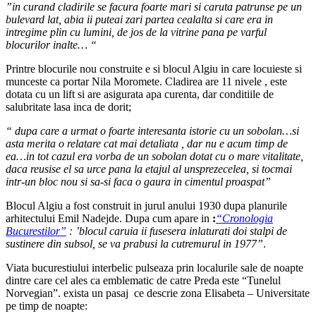
”in curand cladirile se facura foarte mari si caruta patrunse pe un
bulevard lat, abia ii puteai zari partea cealalta si care era in
intregime plin cu lumini, de jos de la vitrine pana pe varful
blocurilor inalte… “
Printre blocurile nou construite e si blocul Algiu in care locuieste si
munceste ca portar Nila Moromete. Cladirea are 11 nivele , este
dotata cu un lift si are asigurata apa curenta, dar conditiile de
salubritate lasa inca de dorit;
“ dupa care a urmat o foarte interesanta istorie cu un sobolan…si
asta merita o relatare cat mai detaliata , dar nu e acum timp de
ea…in tot cazul era vorba de un sobolan dotat cu o mare vitalitate,
daca reusise el sa urce pana la etajul al unsprezecelea, si tocmai
intr-un bloc nou si sa-si faca o gaura in cimentul proaspat”
Blocul Algiu a fost construit in jurul anului 1930 dupa planurile
arhitectului Emil Nadejde. Dupa cum apare in
:
“Cronologia
Bucurestilor”
: ’blocul caruia ii fusesera inlaturati doi stalpi de
sustinere din subsol, se va prabusi la cutremurul in 1977”
.
Viata bucurestiului interbelic pulseaza prin localurile sale de noapte
dintre care cel ales ca emblematic de catre Preda este “Tunelul
Norvegian”. exista un pasaj ce descrie zona Elisabeta – Universitate
pe timp de noapte: