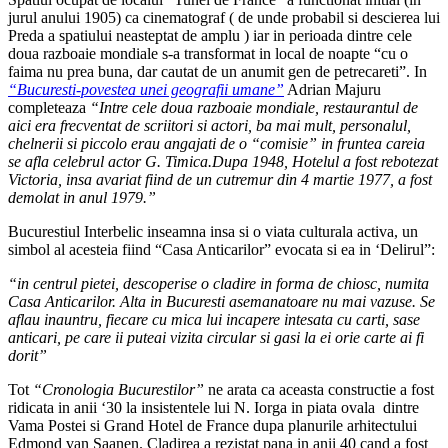
jurul anului 1905) ca cinematograf ( de unde probabil si descierea lui
Preda a spatiului neasteptat de amplu ) iar in perioada dintre cele
doua razboaie mondiale s-a transformat in local de noapte “cu o
faima nu prea buna, dar cautat de un anumit gen de petrecareti”. In
“Bucuresti-povestea unei geografii umane”
Adrian Majuru
completeaza
“Intre cele doua razboaie mondiale, restaurantul de
aici era frecventat de scriitori si actori, ba mai mult, personalul,
chelnerii si piccolo erau angajati de o “comisie” in fruntea careia
se afla celebrul actor G. Timica.Dupa 1948, Hotelul a fost rebotezat
Victoria, insa avariat fiind de un cutremur din 4 martie 1977, a fost
demolat in anul 1979.”
Bucurestiul Interbelic inseamna insa si o viata culturala activa, un
simbol al acesteia fiind “Casa Anticarilor” evocata si ea in ‘Delirul”:
“in centrul pietei, descoperise o cladire in forma de chiosc, numita
Casa Anticarilor. Alta in Bucuresti asemanatoare nu mai vazuse. Se
aflau inauntru, fiecare cu mica lui incapere intesata cu carti, sase
anticari, pe care ii puteai vizita circular si gasi la ei orie carte ai fi
dorit”
Tot
“Cronologia Bucurestilor”
ne arata ca aceasta constructie a fost
ridicata in anii ‘30 la insistentele lui N. Iorga in piata ovala dintre
Vama Postei si Grand Hotel de France dupa planurile arhitectului
Edmond van Saanen. Cladirea a rezistat pana in anii 40 cand a fost