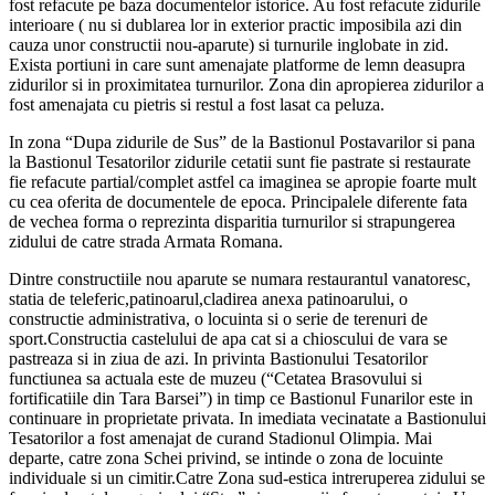
fost refacute pe baza documentelor istorice. Au fost refacute zidurile
interioare ( nu si dublarea lor in exterior practic imposibila azi din
cauza unor constructii nou-aparute) si turnurile inglobate in zid.
Exista portiuni in care sunt amenajate platforme de lemn deasupra
zidurilor si in proximitatea turnurilor. Zona din apropierea zidurilor a
fost amenajata cu pietris si restul a fost lasat ca peluza.
In zona “Dupa zidurile de Sus” de la Bastionul Postavarilor si pana
la Bastionul Tesatorilor zidurile cetatii sunt fie pastrate si restaurate
fie refacute partial/complet astfel ca imaginea se apropie foarte mult
cu cea oferita de documentele de epoca. Principalele diferente fata
de vechea forma o reprezinta disparitia turnurilor si strapungerea
zidului de catre strada Armata Romana.
Dintre constructiile nou aparute se numara restaurantul vanatoresc,
statia de teleferic,patinoarul,cladirea anexa patinoarului, o
constructie administrativa, o locuinta si o serie de terenuri de
sport.Constructia castelului de apa cat si a chioscului de vara se
pastreaza si in ziua de azi. In privinta Bastionului Tesatorilor
functiunea sa actuala este de muzeu (“Cetatea Brasovului si
fortificatiile din Tara Barsei”) in timp ce Bastionul Funarilor este in
continuare in proprietate privata. In imediata vecinatate a Bastionului
Tesatorilor a fost amenajat de curand Stadionul Olimpia. Mai
departe, catre zona Schei privind, se intinde o zona de locuinte
individuale si un cimitir.Catre Zona sud-estica intreruperea zidului se