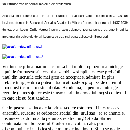
sau straine fata de “consumatorii “ de arhitectura.
Aceasta intorducere este un fel de justificare a alegerii facute de mine in a gasi un
loc/lucru frumos in Bucuresti. Am ales Academia Militara ( construita intre anii 1937-1939
de catre arhitectul Duiliu Marcu ) pentru acest demers tocmai pentru ca este in opinia
mea unul din obiectele de arhitectura de cea
mai buna calitate din Bucuresti
Voi incepe prin a marturisi ca mi-a luat mult timp pentru a intelege
tipul de frumusete al acestui ansamblu – simplitatea este probabil
unul din lucrurile cele mai greu de acceptat si admirat. In plus
trebuie timp pentru a putea intra in atmosfera propusa de curentul
modenist ( caruia ii este tributara Academia) si pentru a intelege
regulile (si mesajul ce este transmis prin intermediul lor) si contextul
in care ele au fost gandite.
Ce frapeaza insa inca de la prima vedere este modul in care acest
ansamblu reuseste sa ordoneze spatiul din jurul sau , sa se anunte si
insinueze ca dominanta pe un ax relativ lung ( strada Stirbei
continuata prin bulevardul Eroilor ) marcat mai ales prin
discontinuitate ( stilistica si de regim de inaltime ). Si nu se poate