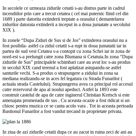
In secolele ce urmeaza zidurile cetatii s-au distrus parte in cadrul
incendiilor prin care a trecut cetatea ( cel mai puternic fiind cel din
1689 ) parte datorita extinderii treptate a orasului ( demantelarea
zidurilor datorata extinderii a inceput in a doua jumatate a secolului
XIX ).
In zonele “Dupa Ziduri de Sus si de Jos” extinderea orasului nu a
fost posibila- astfel ca zidul cetatii s-a rupt in doua jumatatii iar in
partea de sud vest Cetatea s-a contopit cu zona Schei iar in zona de
nord-est s-a prelungit catre zona Blumana si Cetatuia.In zona “Dupa
zidurile de Sus” principalele schimbari care au avut loc s-au produs
in secolul XIX cand terenul a fost aplatizat astupandu-se astfel
santurile vechi. S-a produs o strapungere a zidului in zona sa
mediana realizandu-se in aces fel legatura cu Strada Funarilor (
actuala strada Castelului). Strapungerea avea ca principal rol accesul
catre rezervorul de apa al noului apeduct. Astfel la 1893 este
construit castelul de apa de catre inginerul Christian Kertsch si este
amenajata promenada de sus . Cu aceasta ocazie a fost ridicat si un
chiosc pentru muzica ce se canta acolo vara . Tot in aceasta perioada
Bastionul Funarilor a fost vandut trecand in proprietate privata.
In ziua de azi zidurile cetatii dupa ce au zacut in ruina zeci de ani au