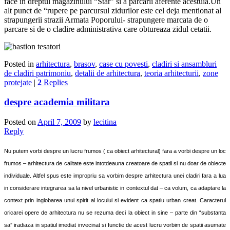
face in dreptul magazinului “Star” si a parcarii aferente acestuia.Un
alt punct de “rupere pe parcursul zidurilor este cel deja mentionat al
strapungerii strazii Armata Poporului- strapungere marcata de o
parcare si de o cladire administrativa care obtureaza zidul cetatii.
Posted in
arhitectura
,
brasov
,
case cu povesti
,
cladiri si ansambluri
de cladiri patrimoniu
,
detalii de arhitectura
,
teoria arhitecturii
,
zone
protejate
|
2
Replies
despre academia militara
Posted on
April 7, 2009
by
lecitina
Reply
Nu putem vorbi despre un lucru frumos ( ca obiect arhitectural) fara a vorbi despre un loc
frumos – arhitectura de calitate este intotdeauna creatoare de spatii si nu doar de obiecte
individuale. Altfel spus este impropriu sa vorbim despre arhitectura unei cladiri fara a lua
in considerare integrarea sa la nivel urbanistic in contextul dat – ca volum, ca adaptare la
context prin inglobarea unui spirit al locului si evident ca spatiu urban creat. Caracterul
oricarei opere de arhitectura nu se rezuma deci la obiect in sine – parte din “substanta
sa” iradiaza in spatiul imediat invecinat si functie de acest lucru vorbim de s
patii asumate