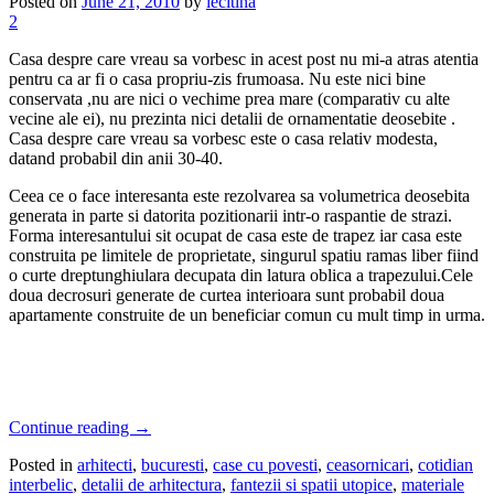
Posted on
June 21, 2010
by
lecitina
2
Casa despre care vreau sa vorbesc in acest post nu mi-a atras atentia
pentru ca ar fi o casa propriu-zis frumoasa. Nu este nici bine
conservata ,nu are nici o vechime prea mare (comparativ cu alte
vecine ale ei), nu prezinta nici detalii de ornamentatie deosebite .
Casa despre care vreau sa vorbesc este o casa relativ modesta,
datand probabil din anii 30-40.
Ceea ce o face interesanta este rezolvarea sa volumetrica deosebita
generata in parte si datorita pozitionarii intr-o raspantie de strazi.
Forma interesantului sit ocupat de casa este de trapez iar casa este
construita pe limitele de proprietate, singurul spatiu ramas liber fiind
o curte dreptunghiulara decupata din latura oblica a trapezului.Cele
doua decrosuri generate de curtea interioara sunt probabil doua
apartamente construite de un beneficiar comun cu mult timp in urma.
Continue reading
→
Posted in
arhitecti
,
bucuresti
,
case cu povesti
,
ceasornicari
,
cotidian
interbelic
,
detalii de arhitectura
,
fantezii si spatii utopice
,
materiale