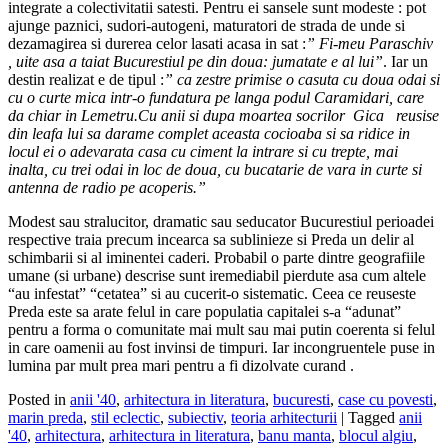
integrate a colectivitatii satesti. Pentru ei sansele sunt modeste : pot
ajunge paznici, sudori-autogeni, maturatori de strada de unde si
dezamagirea si durerea celor lasati acasa in sat :
” Fi-meu Paraschiv
, uite asa a taiat Bucurestiul pe din doua: jumatate e al lui”
. Iar un
destin realizat e de tipul :
” ca zestre primise o casuta cu doua odai si
cu o curte mica intr-o fundatura pe langa podul Caramidari, care
da chiar in Lemetru.Cu anii si dupa moartea socrilor Gica reusise
din leafa lui sa darame complet aceasta cocioaba si sa ridice in
locul ei o adevarata casa cu ciment la intrare si cu trepte, mai
inalta, cu trei odai in loc de doua, cu bucatarie de vara in curte si
antenna de radio pe acoperis.”
Modest sau stralucitor, dramatic sau seducator Bucurestiul perioadei
respective traia precum incearca sa sublinieze si Preda un delir al
schimbarii si al iminentei caderi. Probabil o parte dintre geografiile
umane (si urbane) descrise sunt iremediabil pierdute asa cum altele
“au infestat” “cetatea” si au cucerit-o sistematic. Ceea ce reuseste
Preda este sa arate felul in care populatia capitalei s-a “adunat”
pentru a forma o comunitate mai mult sau mai putin coerenta si felul
in care oamenii au fost invinsi de timpuri. Iar incongruentele puse in
lumina par mult prea mari pentru a fi dizolvate curand .
Posted in
anii '40
,
arhitectura in literatura
,
bucuresti
,
case cu povesti
,
marin preda
,
stil eclectic
,
subiectiv
,
teoria arhitecturii
|
Tagged
anii
'40
,
arhitectura
,
arhitectura in literatura
,
banu manta
,
blocul algiu
,