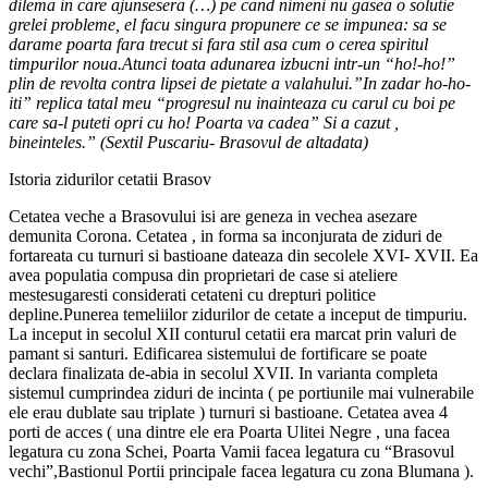
dilema in care ajunsesera (…) pe cand nimeni nu gasea o solutie
grelei probleme, el facu singura propunere ce se impunea: sa se
darame poarta fara trecut si fara stil asa cum o cerea spiritul
timpurilor noua.Atunci toata adunarea izbucni intr-un “ho!-ho!”
plin de revolta contra lipsei de pietate a valahului.”In zadar ho-ho-
iti” replica tatal meu “progresul nu inainteaza cu carul cu boi pe
care sa-l puteti opri cu ho! Poarta va cadea” Si a cazut ,
bineinteles.” (Sextil Puscariu- Brasovul de altadata)
Istoria zidurilor cetatii Brasov
Cetatea veche a Brasovului isi are geneza in vechea asezare
demunita Corona. Cetatea , in forma sa inconjurata de ziduri de
fortareata cu turnuri si bastioane dateaza din secolele XVI- XVII. Ea
avea populatia compusa din proprietari de case si ateliere
mestesugaresti considerati cetateni cu drepturi politice
depline.Punerea temeliilor zidurilor de cetate a inceput de timpuriu.
La inceput in secolul XII conturul cetatii era marcat prin valuri de
pamant si santuri. Edificarea sistemului de fortificare se poate
declara finalizata de-abia in secolul XVII. In varianta completa
sistemul cumprindea ziduri de incinta ( pe portiunile mai vulnerabile
ele erau dublate sau triplate ) turnuri si bastioane. Cetatea avea 4
porti de acces ( una dintre ele era Poarta Ulitei Negre , una facea
legatura cu zona Schei, Poarta Vamii facea legatura cu “Brasovul
vechi”,Bastionul Portii principale facea legatura cu zona Blumana ).