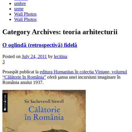
umbre
urme
Wall Photos
Wall Photos
Category Archives:
teoria arhitecturii
O oglindă (retrospectivă) fidelă
Posted on
July 24, 2011
by
lecitina
3
Proaspăt publicat la
editura Humanitas în colecţia Vintage, volumul
“Călătorie în România”
oferă şansa unei incursiuni imaginare în
România anului 1937.