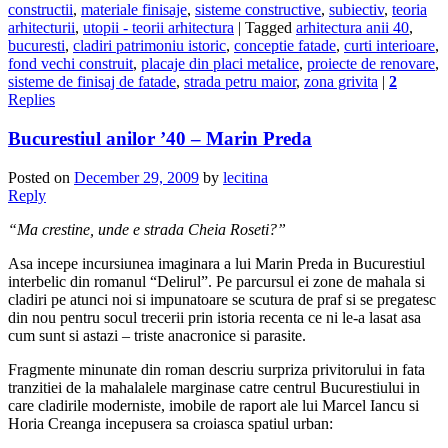
constructii
,
materiale finisaje
,
sisteme constructive
,
subiectiv
,
teoria
arhitecturii
,
utopii - teorii arhitectura
|
Tagged
arhitectura anii 40
,
bucuresti
,
cladiri patrimoniu istoric
,
conceptie fatade
,
curti interioare
,
fond vechi construit
,
placaje din placi metalice
,
proiecte de renovare
,
sisteme de finisaj de fatade
,
strada petru maior
,
zona grivita
|
2
Replies
Bucurestiul anilor ’40 – Marin Preda
Posted on
December 29, 2009
by
lecitina
Reply
“Ma crestine, unde e strada Cheia Roseti?”
Asa incepe incursiunea imaginara a lui Marin Preda in Bucurestiul
interbelic din romanul “Delirul”. Pe parcursul ei zone de mahala si
cladiri pe atunci noi si impunatoare se scutura de praf si se pregatesc
din nou pentru socul trecerii prin istoria recenta ce ni le-a lasat asa
cum sunt si astazi – triste anacronice si parasite.
Fragmente minunate din roman descriu surpriza privitorului in fata
tranzitiei de la mahalalele marginase catre centrul Bucurestiului in
care cladirile moderniste, imobile de raport ale lui Marcel Iancu si
Horia Creanga incepusera sa croiasca spatiul urban: