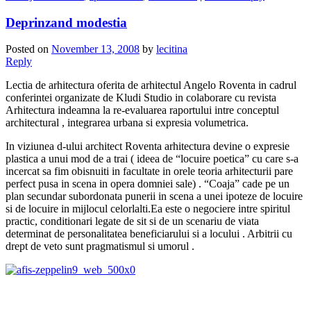
Deprinzand modestia
Posted on
November 13, 2008
by
lecitina
Reply
Lectia de arhitectura oferita de arhitectul Angelo Roventa in cadrul
conferintei organizate de Kludi Studio in colaborare cu revista
Arhitectura
indeamna la re-evaluarea raportului intre conceptul
architectural , integrarea urbana si expresia volumetrica.
In viziunea d-ului architect Roventa arhitectura devine o expresie
plastica
a unui mod de a trai ( ideea de “locuire poetica” cu care s-a
incercat sa fim obisnuiti in facultate in orele teoria arhitecturii pare
perfect pusa in scena in opera domniei sale)
. “Coaja” cade pe un
plan secundar subordonata punerii in scena a unei ipoteze de locuire
si de locuire in mijlocul celorlalti.Ea este o negociere intre spiritul
practic, conditionari legate de sit si de un scenariu de viata
determinat de personalitatea beneficiarului si a locului . Arbitrii cu
drept de veto sunt pragmatismul si umorul .