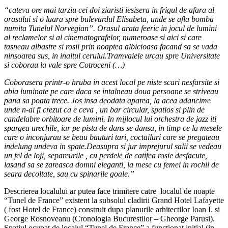
“cateva ore mai tarziu cei doi ziaristi iesisera in frigul de afara al
orasului si o luara spre bulevardul Elisabeta, unde se afla bomba
numita Tunelul Norvegian”. Orasul arata feeric in jocul de lumini
al reclamelor si al cinematografelor, numeroase si aici si care
tasneau albastre si rosii prin noaptea albicioasa facand sa se vada
ninsoarea sus, in inaltul cerului.Tramvaiele urcau spre Universitate
si coborau la vale spre Cotroceni (…)
Coborasera printr-o hruba in acest local pe niste scari nesfarsite si
abia luminate pe care daca se intalneau doua persoane se striveau
pana sa poata trece. Jos insa deodata aparea, la acea adancime
unde n-ai fi crezut ca e ceva , un bar circular, spatios si plin de
candelabre orbitoare de lumini. In mijlocul lui orchestra de jazz iti
spargea urechile, iar pe pista de dans se dansa, in timp ce la mesele
care o inconjurau se beau bauturi tari, coctailuri care se pregateau
indelung undeva in spate.Deasupra si jur imprejurul salii se vedeau
un fel de loji, separeurile , cu perdele de catifea rosie desfacute,
lasand sa se zareasca domni eleganti, la mese cu femei in rochii de
seara decoltate, sau cu spinarile goale.”
Descrierea localului ar putea face trimitere catre localul de noapte
“Tunel de France” existent la subsolul cladirii Grand Hotel Lafayette
( fost Hotel de France) construit dupa planurile arhitectilor Ioan I. si
George Rosnoveanu (Cronologia Bucurestilor – Gheorge Parusi).
Spatiul ocupat de localul “Tunel de France” a functionat initial (in