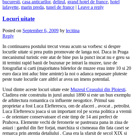
bucuresti
,
casa anticarilor
,
delirul
,
grand hotel de france
,
hotel
lafayette
,
marin preda
,
tunel de france
|
Leave a reply
Locuri uitate
Posted on
September 6, 2009
by
lecitina
Reply
In continuarea postului trecut vreau acum sa vorbesc si despre
locurile uitate si prea putin promovate de langa noi. Daca in Praga
mecanismul turistic este atat de bine pus la punct incat nu e greu sa
iti termini rapid banii de buzunar pe intrari la muzee, taxe de
fotografiat si carti (majoritatea biletelor de muzee erau intre 10 si 20
euro daca imi aduc bine aminte) la noi o adanca nepasare pluteste
peste toate locurile care altfel ar avea un imens potential.
Unul dintre aceste locuri uitate este
Muzeul Ceasului din Ploiesti
.
Cladirea este construita in jurul anului 1890 si este un bun exemplu
de arhitectura romantica cu influente neogotice. Primul sau
proprietar a fost Luca Elefterescu, om de afaceri , avocat , petrolist.
Luca Elefterescu joaca si un important rol pe scena politica a vremii
– de orientare conservatoare el este timp de 14 ani prefect de
Prahova. Elemente vechi de feronerie se pastreaza pana in ziua de
astazi : gardul din fier forjat, marchiza si cismeaua din fata casei se
remarca prin atentia detaliului . Casa era la sfarsit de secol XIX si