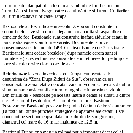
Turnurile de plan patrat incluse in ansamblul de fortificatii erau :
Turnul Alb si Turnul Negru catre dealul Warthe si Turnul Cutitarilor
si Turnul Postavarilor catre Tampa.
Bastioanele au fost ridicate in secolul XV si sunt construite in
scopuri defensive si in directa legatura cu aparitia si raspandirea
armelor de foc. Bastionale sunt construite inafara zidurilor cetatii in
puncte strategice si au forme variate. Documente istorice
consemneaza ca in anul de 1491 Cetatea dispunea de 7 bastioane.
Bastioanele sunt cedate breslelor ( dupa numele carora sunt si
numite ele ) acestea fiind responsabile de intretinerea lor pe timp de
pace si de deservirea lor in caz de atac.
Referindu-ne la zona invecinata cu Tampa, cunoscuta sub
denumirea de “Zona Dupa Ziduri de Sus”, observam ca era
considerata o zona relativ delicata avand in vedere ca avea zid dublu
si un numar considerabil de turnuri inglobate in grosimea zidului.
Din totalul de 7 bastioane pe aceasta latura a cetatii se situau 3 dintre
ele : Bastionul Tesatorilor, Bastionul Funarilor si Bastionul
Postavarilor. Bastionul postavarilor ( initial detinut de bresla aurarilor
) a fost unul dintre punctele strategice de apararea ale cetatii. Este
conceput pe sectiune elipsoidala are zidurile de 3 m grosime,
diametrul cel mare de 16 m iar inaltimea de 12,5 m.
Bastionul Funarilor a avut un rol mai putin important decat cel al