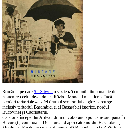
România pe care
Sir Sitwell
o vizitează cu puţin timp înainte de
izbucnirea celui de-al doilea Război Mondial nu suferise încă
pierderi teritoriale – astfel drumul scriitorului englez parcurge
inclusiv teritoriul Basarabiei şi al Basarabiei istorice, nordul
Bucovinei şi Cadrilaterul.
Călătoria începe din Ardeal, drumul coborând apoi către sud până în
Bucureşti, continuă în Deltă urcând apoi către nordul Basarabiei şi
Moldovei. Finalul excursiei îl reprezintă Bucovina – şi mănăstirile