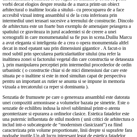
vorbi decat elogios despre reusita de a marca printr-un obiect
arhitectural o inaltime locala a sitului– cu preocuparea de a face
accesibil vizual intreg ansamblul si de la cota inferioara prin
intermediul unei terasari sucesive a terenului de constructie. Dincolo
de arhitectura este un foarte bun exemplu de amenajare peiasgera a
spatiului ce graviteaza in jurul academiei si de creere a unei
scenografii in care monumenatalul sa fie pus in scena.Duiliu Marcu
a avut eleganta si inteligenta de a crea o opera monumentala altfel
decat in mod epatant sau prin dimensiuni gigantice . A facut-o in
mod subtil prin specularea particularitatilor sitului (ma refer la
inaltimea zonei si factorului vegetal din care constructia se detaseaza
), prin manipularea perceptiei prin intermediul procedeelor de ordin
urbanistic ( o constructie chiar si de mici dimensiuni dar care este
situata pe o inaltime si este in mod simultan capat de perspectiva
pentru un important ax rutier se anunta si se impune in memoria
vizuala a trecatorului ca reper si dominanta ).
Senzatia de frumusete pe care o genereaza ansamblul este datorata
unei compozitii armonioase a volumelor bazata pe simetrie. Este o
senzatie de echilibru indusa la nivel subliminal printr-o atenta
geomterizare si epurarea a ordinelor clasice. Estetica fatadelor este
una puternic influentata de stilul modern ( unii critici de arhitectura o
includ intr-o subcategorie de “modernism clasicizant”) ea fiind
caracterizata prin volume proportionate, linii drepte si suprafete fara
podoabe inutile.Un alt lucru interesant legat de estetica fatadelor