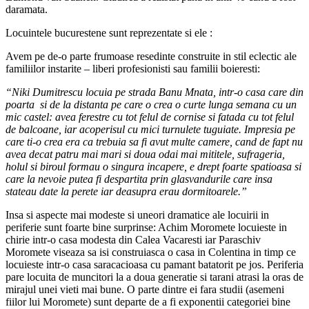
daramata.
Locuintele bucurestene sunt reprezentate si ele :
Avem pe de-o parte frumoase resedinte construite in stil eclectic ale
familiilor instarite – liberi profesionisti sau familii boieresti:
“Niki Dumitrescu locuia pe strada Banu Mnata, intr-o casa care din
poarta si de la distanta pe care o crea o curte lunga semana cu un
mic castel: avea ferestre cu tot felul de cornise si fatada cu tot felul
de balcoane, iar acoperisul cu mici turnulete tuguiate. Impresia pe
care ti-o crea era ca trebuia sa fi avut multe camere, cand de fapt nu
avea decat patru mai mari si doua odai mai mititele, sufrageria,
holul si biroul formau o singura incapere, e drept foarte spatioasa si
care la nevoie putea fi despartita prin glasvandurile care insa
stateau date la perete iar deasupra erau dormitoarele.”
Insa si aspecte mai modeste si uneori dramatice ale locuirii in
periferie sunt foarte bine surprinse: Achim Moromete locuieste in
chirie intr-o casa modesta din Calea Vacaresti iar Paraschiv
Moromete viseaza sa isi construiasca o casa in Colentina in timp ce
locuieste intr-o casa saracacioasa cu pamant batatorit pe jos. Periferia
pare locuita de muncitori la a doua generatie si tarani atrasi la oras de
mirajul unei vieti mai bune. O parte dintre ei fara studii (asemeni
fiilor lui Moromete) sunt departe de a fi exponentii categoriei bine