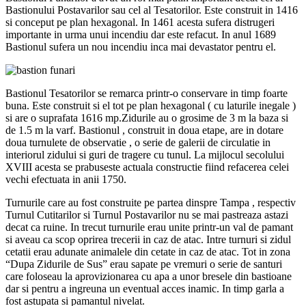
Bastionului Postavarilor sau cel al Tesatorilor. Este construit in 1416
si conceput pe plan hexagonal. In 1461 acesta sufera distrugeri
importante in urma unui incendiu dar este refacut. In anul 1689
Bastionul sufera un nou incendiu inca mai devastator pentru el.
Bastionul Tesatorilor se remarca printr-o conservare in timp foarte
buna. Este construit si el tot pe plan hexagonal ( cu laturile inegale )
si are o suprafata 1616 mp.Zidurile au o grosime de 3 m la baza si
de 1.5 m la varf. Bastionul , construit in doua etape, are in dotare
doua turnulete de observatie , o serie de galerii de circulatie in
interiorul zidului si guri de tragere cu tunul. La mijlocul secolului
XVIII acesta se prabuseste actuala constructie fiind refacerea celei
vechi efectuata in anii 1750.
Turnurile care au fost construite pe partea dinspre Tampa , respectiv
Turnul Cutitarilor si Turnul Postavarilor nu se mai pastreaza astazi
decat ca ruine. In trecut turnurile erau unite printr-un val de pamant
si aveau ca scop oprirea trecerii in caz de atac. Intre turnuri si zidul
cetatii erau adunate animalele din cetate in caz de atac. Tot in zona
“Dupa Zidurile de Sus” erau sapate pe vremuri o serie de santuri
care foloseau la aprovizionarea cu apa a unor bresele din bastioane
dar si pentru a ingreuna un eventual acces inamic. In timp garla a
fost astupata si pamantul nivelat.