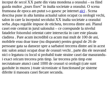
inceput de secol XX parte din viata mondena a orasului – ea fiind
gazda multor „jours fixes” in inalta societate a orasului. O scena
frumoasa de epoca am putut s-o gasesc pe internet
aici
. Scena
descrisa pune in alta lumina actualul salon ocupat cu orologii vechi,
salon in care la inceputul secolului XX inalta societate a orasului
serba ,dupa regulile impuse de eticheta, trecerea dintre ani. Planul
casei este centrat in jurul salonului – ce corespunde la nivelul
fatadelor foisorului orientat catre intersectia in care este plasata
cladirea . Pare acum incredibil ca acum mai mult de 100 de ani,
mobilele erau doar trase (nu disparute) pentru grupul de 26 de
persoane gata sa danseze spre a sarbatori trecerea dintre ani in acest
mic salon astazi ocupat doar de ceasuri vechi , parte din ele neavand
nici o legatura cu locul si probabil toate straine casei dar masurandu-
i exact oricum trecerea prin timp. Iar trecerea prin timp este
necrutatoare atunci cand 1000 de ceasuri si orologii (cate sunt
gazduite in muzeu ) toate sicronizate si functionand pe sisteme
diferite ii masoara casei fiecare secunda.