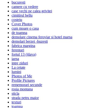
bucuresti
camere cu vedere
case vechi pe calea grivitei
cimitirul bellu
costeiu
Cover Photos
cum moare o casa
de toamna
demolare cinema feroviar si hotel marna
demolari berzei -buzesti
fabrica margina
ferentari
fortul 13 (jilava)
iarna
intre ziduri
La cetate
lumini
Photos of Me
Profile Pictures
rememorari secunde
rosia montana
sticla
strada petru maior
texturi
toamna