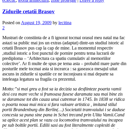
eclectic
,
teoria arhitecturii
,
zone protejate
|
Leave a reply
Zidurile cetatii Brasov
Posted on
August 19, 2009
by
lecitina
2
Mustrari de constiinta de a fi ignorat tocmai orasul meu natal ma fac
astazi sa public mai jos un extras (adaptat) dintr-un studiul istoric al
cetatii Brasov pus cap la cap de mine. La momentul respectiv
,studiul istoric a fost punctul de pornire pentru tema lucrarii de
prediploma – ‘Arhitectura ca spatiu cumulativ al memoriilor
colective’. Ar fi multe de spus pe tema asta – probabil mare parte din
posturile mele tocmai asta si incearca : sa gaseasca mesajul uitat
ascuns in zidurile si spatiile ce ne inconjoara si mai departe sa
inteleaga legatura sa fragila cu prezentul.
Motto:”si mai greu a fost sa ia decizia sa desfiinteze poarta vamii
desi cea mare veche si frumoasa fusese daramata sau mai bine zis
se daramase tot din cauza unui cutremur in 1745. In 1838 se ridica
o poarta noua mai mica si fara valoare artistica , imitand stilul
portii Brandenburg din Berlin(…) Societatii tramvaiului i se daduse
concesia sa puna sine pana in Schei trecand prin Ulita Vamii.Cand
sa aplice acest plan se vazu ca locomotiva tramvaiului nu incapea
pe sub boltile portii. Edilii sasi au fost literalmente coplesiti de