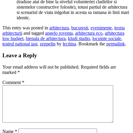
(traduse atat de bine la nivelul volumteriei cladirilor si
sistemelor constructive folosite), totusi partiul de arhitectura
si scenariul de viata inlgobat in acesta sa ramana in linii mari
identic.
This entry was posted in
arhitectura
,
bucuresti
,
evenimente
,
teoria
arhitecturii
and tagged
angelo roventa
,
arhitectura eco
,
arhitectura
low budget
,
bienala de arhitectura
,
kludi studio
,
locuinte sociale
,
teatrul national iasi
,
zeppelin
by
lecitina
. Bookmark the
permalink
.
Leave a Reply
Your email address will not be published.
Required fields are
marked
*
Comment
*
Name
*