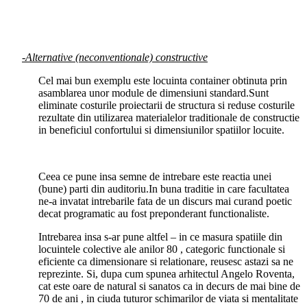
-Alternative (neconventionale) constructive
Cel mai bun exemplu este locuinta container obtinuta prin
asamblarea unor module de dimensiuni standard.Sunt
eliminate costurile proiectarii de structura si reduse costurile
rezultate din utilizarea materialelor traditionale de constructie
in beneficiul confortului si dimensiunilor spatiilor locuite.
Ceea ce pune insa semne de intrebare este reactia unei
(bune) parti din auditoriu.In buna traditie in care facultatea
ne-a invatat intrebarile fata de un discurs mai curand poetic
decat programatic au fost preponderant functionaliste.
Intrebarea insa s-ar pune altfel – in ce masura spatiile din
locuintele colective ale anilor 80 , categoric functionale si
eficiente ca dimensionare si relationare, reusesc astazi sa ne
reprezinte. Si, dupa cum spunea arhitectul Angelo Roventa,
cat este oare de natural si sanatos ca in decurs de mai bine de
70 de ani , in ciuda tuturor schimarilor de viata si mentalitate