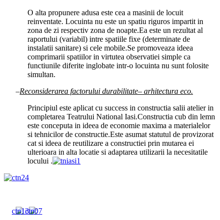
O alta propunere adusa este cea a masinii de locuit
reinventate. Locuinta nu este un spatiu riguros impartit in
zona de zi respectiv zona de noapte.Ea este un rezultat al
raportului (variabil) intre spatiile fixe (determinate de
instalatii sanitare) si cele mobile.Se promoveaza ideea
comprimarii spatiilor in virtutea observatiei simple ca
functiunile diferite inglobate intr-o locuinta nu sunt folosite
simultan.
–
Reconsiderarea factorului durabilitate– arhitectura eco.
Principiul este aplicat cu success in constructia salii atelier in
completarea Teatrului National Iasi.Constructia cub din lemn
este conceputa in ideea de economie maxima a materialelor
si tehnicilor de constructie.Este asumat statutul de provizorat
cat si ideea de reutilizare a constructiei prin mutarea ei
ulterioara in alta locatie si adaptarea utilizarii la necesitatile
locului .