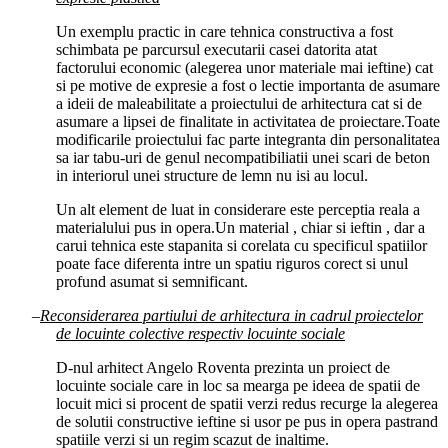
Un exemplu practic in care tehnica constructiva a fost
schimbata pe parcursul executarii casei datorita atat
factorului economic (alegerea unor materiale mai ieftine) cat
si pe motive de expresie a fost o lectie importanta de asumare
a ideii de maleabilitate a proiectului de arhitectura cat si de
asumare a lipsei de finalitate in activitatea de proiectare.Toate
modificarile proiectului fac parte integranta din personalitatea
sa iar tabu-uri de genul necompatibiliatii unei scari de beton
in interiorul unei structure de lemn nu isi au locul.
Un alt element de luat in considerare este perceptia reala a
materialului pus in opera.Un material , chiar si ieftin , dar a
carui tehnica este stapanita si corelata cu specificul spatiilor
poate face diferenta intre un spatiu riguros corect si unul
profund asumat si semnificant.
–
Reconsiderarea partiului de arhitectura in cadrul proiectelor
de lo
cuinte colective respectiv locuinte sociale
D-nul arhitect Angelo Roventa prezinta un proiect de
locuinte sociale care in loc sa mearga pe ideea de spatii de
locuit mici si procent de spatii verzi redus recurge la alegerea
de solutii constructive ieftine
si usor pe pus in opera pastrand
spatiile verzi si un regim scazut de inaltime.