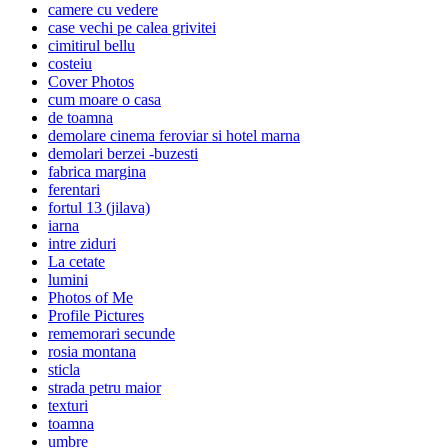
camere cu vedere
case vechi pe calea grivitei
cimitirul bellu
costeiu
Cover Photos
cum moare o casa
de toamna
demolare cinema feroviar si hotel marna
demolari berzei -buzesti
fabrica margina
ferentari
fortul 13 (jilava)
iarna
intre ziduri
La cetate
lumini
Photos of Me
Profile Pictures
rememorari secunde
rosia montana
sticla
strada petru maior
texturi
toamna
umbre