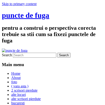
Skip to primary content
puncte de fuga
pentru a construi o perspectiva corecta
trebuie sa stii cum sa fixezi punctele de
fuga
Search
Main menu
Home
About
foto
( vara asta )
2 scrisori pierdute
alte locuri
alte scrisori pierdute
bucuresti