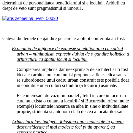
determinat de personalitatea beneficiarului si a locului . Arbitrii cu
drept de veto sunt pragmatismul si umorul .
Cateva din temele de gandire pe care le-a oferit conferinta au fost:
–
Economia de mijloace de expresie si relationarea cu cadrul
urban
– minimalism expresiv dublat de o gandire holistica a
arhitecturii ca spatiu locuit si locuibil.
Completarea implicita dar neexprimata de architect ar fi fost
ideea ca arhitectura care nu isi propune sa fie estetica sau sa
se subordoneze unui cadru urban construit este posibila doar
in conditiile unei culturi si traditii (a locuirii ) asumate.
Este interesant de vazut in paralel , felul in care in locuri in
care nu exista o cultura a locuirii ( si Bucurestiul ofera multe
exemple) locuintele incearca sa aiba in sine o individualitate
proprie, stridenta si autonoma fata de cea a locatarilor sai.
–
Arhitectura low budget – folosirea unor materiale in genere
desconsiderate si mai modeste (cel putin aparent) ca
expresie plastica