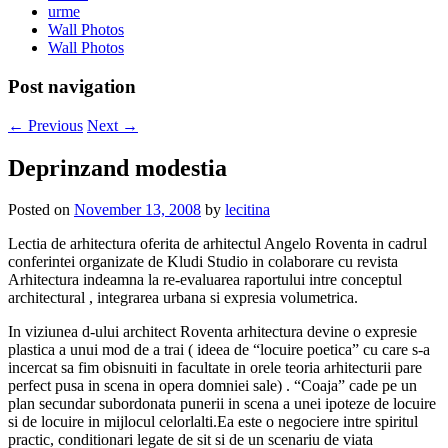
urme
Wall Photos
Wall Photos
Post navigation
←
Previous
Next
→
Deprinzand modestia
Posted on
November 13, 2008
by
lecitina
Lectia de arhitectura oferita de arhitectul Angelo Roventa in cadrul
conferintei organizate de Kludi Studio in colaborare cu revista
Arhitectura
indeamna la re-evaluarea raportului intre conceptul
architectural , integrarea urbana si expresia volumetrica.
In viziunea d-ului architect Roventa arhitectura devine o expresie
plastica
a unui mod de a trai ( ideea de “locuire poetica” cu care s-a
incercat sa fim obisnuiti in facultate in orele teoria arhitecturii pare
perfect pusa in scena in opera domniei sale)
. “Coaja” cade pe un
plan secundar subordonata punerii in scena a unei ipoteze de locuire
si de locuire in mijlocul celorlalti.Ea este o negociere intre spiritul
practic, conditionari legate de sit si de un scenariu de viata