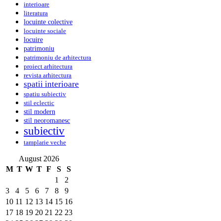
interioare
literatura
locuinte colective
locuinte sociale
locuire
patrimoniu
patrimoniu de arhitectura
proiect arhitectura
revista arhitectura
spatii interioare
spatiu subiectiv
stil eclectic
stil modern
stil neoromanesc
subiectiv
tamplarie veche
August 2026
M
T
W
T
F
S
S
1
2
3
4
5
6
7
8
9
10
11
12
13
14
15
16
17
18
19
20
21
22
23