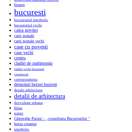
brasov
bucuresti
bucurestiul interbelic
bucurestiul vechi
calea grivitei
carti postale
carti postale vechi
case cu povesti
case vechi
centru
cladiri de patrimoniu
cladiri vechi bucuresti
constructii
corespondenta
demolari berzei buzesti
detalii arhitectura
detalii de arhitectura
dezvoltare urbana
filme
galati
Gheorghe Parusi – „cronologia Bucureştilor "
horia creanga
interbelic