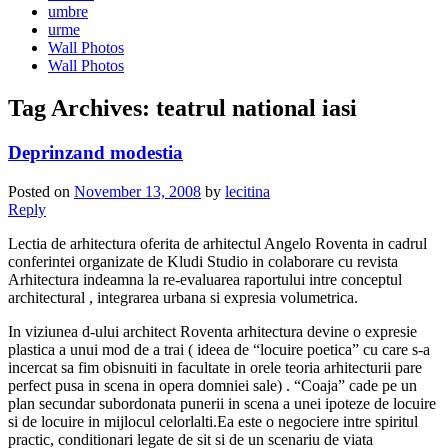
umbre
urme
Wall Photos
Wall Photos
Tag Archives:
teatrul national iasi
Deprinzand modestia
Posted on
November 13, 2008
by
lecitina
Reply
Lectia de arhitectura oferita de arhitectul Angelo Roventa in cadrul
conferintei organizate de Kludi Studio in colaborare cu revista
Arhitectura
indeamna la re-evaluarea raportului intre conceptul
architectural , integrarea urbana si expresia volumetrica.
In viziunea d-ului architect Roventa arhitectura devine o expresie
plastica
a unui mod de a trai ( ideea de “locuire poetica” cu care s-a
incercat sa fim obisnuiti in facultate in orele teoria arhitecturii pare
perfect pusa in scena in opera domniei sale)
. “Coaja” cade pe un
plan secundar subordonata punerii in scena a unei ipoteze de locuire
si de locuire in mijlocul celorlalti.Ea este o negociere intre spiritul
practic, conditionari legate de sit si de un scenariu de viata