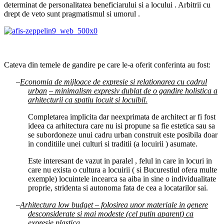
determinat de personalitatea beneficiarului si a locului . Arbitrii cu
drept de veto sunt pragmatismul si umorul .
Cateva din temele de gandire pe care le-a oferit conferinta au fost:
–
Economia de mijloace de expresie si relationarea cu cadrul
urban
– minimalism expresiv dublat de o gandire holistica a
arhitecturii ca spatiu locuit si locuibil.
Completarea implicita dar neexprimata de architect ar fi fost
ideea ca arhitectura care nu isi propune sa fie estetica sau sa
se subordoneze unui cadru urban construit este posibila doar
in conditiile unei culturi si traditii (a locuirii ) asumate.
Este interesant de vazut in paralel , felul in care in locuri in
care nu exista o cultura a locuirii ( si Bucurestiul ofera multe
exemple) locuintele incearca sa aiba in sine o individualitate
proprie, stridenta si autonoma fata de cea a locatarilor sai.
–
Arhitectura low budget – folosirea unor materiale in genere
desconsiderate si mai modeste (cel putin aparent) ca
expresie plastica