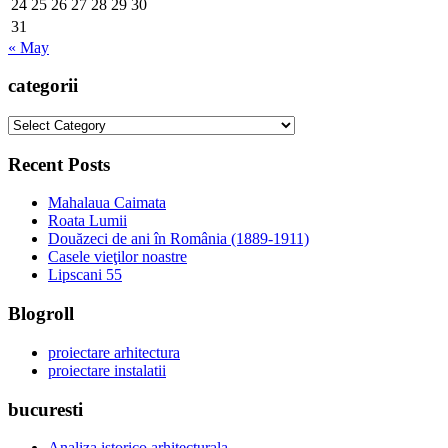
24
25
26
27
28
29
30
31
« May
categorii
categorii
Recent Posts
Mahalaua Caimata
Roata Lumii
Douăzeci de ani în România (1889-1911)
Casele vieţilor noastre
Lipscani 55
Blogroll
proiectare arhitectura
proiectare instalatii
bucuresti
Analiza istorico arhitecturala