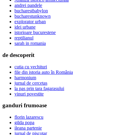
andrei pandele
bucharestbabylon
bucharestunknown
explorator urban
idei urbane
istorioare bucurestene
reptilianul
sarah in romania
de descoperit
cutia cu vechituri
file din istoria auto în România
harmonium
jurnal de cercetas
la pas prin tara fagarasului
vinuri povestite
ganduri frumoase
florin lazarescu
gilda popa
ileana partenie
jurnal de piscotar