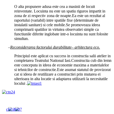
O alta propunere adusa este cea a masinii de locuit
reinventate. Locuinta nu este un spatiu riguros impartit in
zona de zi respectiv zona de noapte.Ea este un rezultat al
raportului (variabil) intre spatiile fixe (determinate de
instalatii sanitare) si cele mobile.Se promoveaza ideea
comprimarii spatiilor in virtutea observatiei simple ca
functiunile diferite inglobate intr-o locuinta nu sunt folosite
simultan.
–
Reconsiderarea factorului durabilitate– arhitectura eco.
Principiul este aplicat cu success in constructia salii atelier in
completarea Teatrului National Iasi.Constructia cub din lemn
este conceputa in ideea de economie maxima a materialelor
si tehnicilor de constructie.Este asumat statutul de provizorat
cat si ideea de reutilizare a constructiei prin mutarea ei
ulterioara in alta locatie si adaptarea utilizarii la necesitatile
locului .