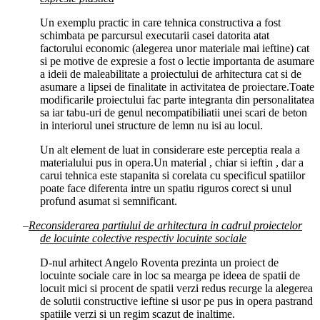
Un exemplu practic in care tehnica constructiva a fost
schimbata pe parcursul executarii casei datorita atat
factorului economic (alegerea unor materiale mai ieftine) cat
si pe motive de expresie a fost o lectie importanta de asumare
a ideii de maleabilitate a proiectului de arhitectura cat si de
asumare a lipsei de finalitate in activitatea de proiectare.Toate
modificarile proiectului fac parte integranta din personalitatea
sa iar tabu-uri de genul necompatibiliatii unei scari de beton
in interiorul unei structure de lemn nu isi au locul.
Un alt element de luat in considerare este perceptia reala a
materialului pus in opera.Un material , chiar si ieftin , dar a
carui tehnica este stapanita si corelata cu specificul spatiilor
poate face diferenta intre un spatiu riguros corect si unul
profund asumat si semnificant.
–
Reconsiderarea partiului de arhitectura in cadrul proiectelor
de lo
cuinte colective respectiv locuinte sociale
D-nul arhitect Angelo Roventa prezinta un proiect de
locuinte sociale care in loc sa mearga pe ideea de spatii de
locuit mici si procent de spatii verzi redus recurge la alegerea
de solutii constructive ieftine
si usor pe pus in opera pastrand
spatiile verzi si un regim scazut de inaltime.