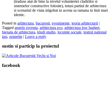
(traduse atat de bine la nivelul volumteriei cladirilor si
sistemelor constructive folosite), totusi partiul de arhitectura
si scenariul de viata inlgobat in acesta sa ramana in linii mari
identic.
Posted in
arhitectura
,
bucuresti
,
evenimente
,
teoria arhitecturii
|
Tagged
angelo roventa
,
arhitectura eco
,
arhitectura low budget
,
bienala de arhitectura
,
kludi studio
,
locuinte sociale
,
teatrul national
iasi
,
zeppelin
|
Leave a reply
sustin si particip la proiectul
facebook