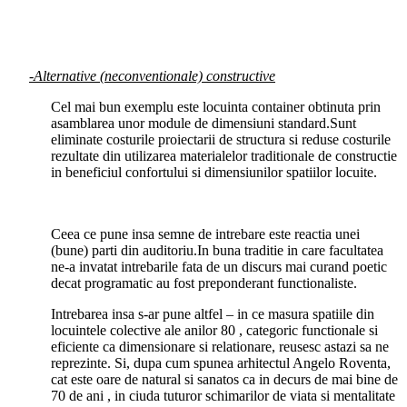
-Alternative (neconventionale) constructive
Cel mai bun exemplu este locuinta container obtinuta prin
asamblarea unor module de dimensiuni standard.Sunt
eliminate costurile proiectarii de structura si reduse costurile
rezultate din utilizarea materialelor traditionale de constructie
in beneficiul confortului si dimensiunilor spatiilor locuite.
Ceea ce pune insa semne de intrebare este reactia unei
(bune) parti din auditoriu.In buna traditie in care facultatea
ne-a invatat intrebarile fata de un discurs mai curand poetic
decat programatic au fost preponderant functionaliste.
Intrebarea insa s-ar pune altfel – in ce masura spatiile din
locuintele colective ale anilor 80 , categoric functionale si
eficiente ca dimensionare si relationare, reusesc astazi sa ne
reprezinte. Si, dupa cum spunea arhitectul Angelo Roventa,
cat este oare de natural si sanatos ca in decurs de mai bine de
70 de ani , in ciuda tuturor schimarilor de viata si mentalitate