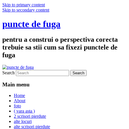
Skip to primary content
Skip to secondary content
puncte de fuga
pentru a construi o perspectiva corecta
trebuie sa stii cum sa fixezi punctele de
fuga
Search
Main menu
Home
About
foto
( vara asta )
2 scrisori pierdute
alte locuri
alte scrisori pierdute