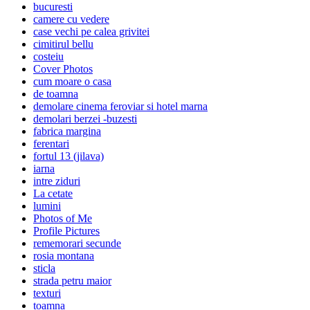
bucuresti
camere cu vedere
case vechi pe calea grivitei
cimitirul bellu
costeiu
Cover Photos
cum moare o casa
de toamna
demolare cinema feroviar si hotel marna
demolari berzei -buzesti
fabrica margina
ferentari
fortul 13 (jilava)
iarna
intre ziduri
La cetate
lumini
Photos of Me
Profile Pictures
rememorari secunde
rosia montana
sticla
strada petru maior
texturi
toamna