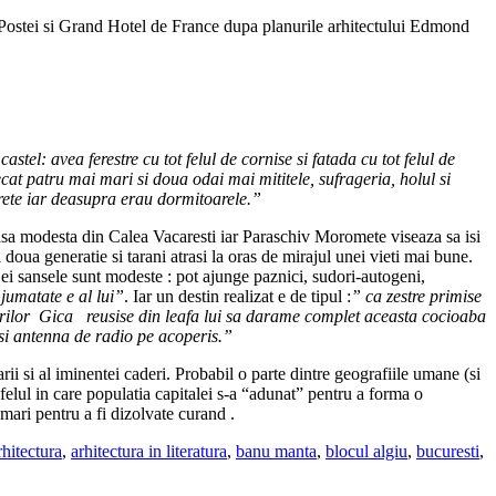
ama Postei si Grand Hotel de France dupa planurile arhitectului Edmond
el: avea ferestre cu tot felul de cornise si fatada cu tot felul de
cat patru mai mari si doua odai mai mititele, sufrageria, holul si
perete iar deasupra erau dormitoarele.”
 casa modesta din Calea Vacaresti iar Paraschiv Moromete viseaza sa isi
 doua generatie si tarani atrasi la oras de mirajul unei vieti mai bune.
ru ei sansele sunt modeste : pot ajunge paznici, sudori-autogeni,
jumatate e al lui”
. Iar un destin realizat e de tipul :
” ca zestre primise
crilor Gica reusise din leafa lui sa darame complet aceasta cocioaba
e si antenna de radio pe acoperis.”
ii si al iminentei caderi. Probabil o parte dintre geografiile umane (si
 felul in care populatia capitalei s-a “adunat” pentru a forma o
mari pentru a fi dizolvate curand .
rhitectura
,
arhitectura in literatura
,
banu manta
,
blocul algiu
,
bucuresti
,