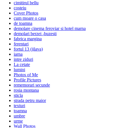
cimitirul bellu
costeiu
Cover Photos
cum moare o casa
de toamna
demolare cinema feroviar si hotel marna
demolari berzei -buzesti
fabrica margina
ferentari
fortul 13 (jilava)
iarna
intre ziduri
La cetate
lumini
Photos of Me
Profile Pictures
rememorari secunde
rosia montana
sticla
strada petru maior
texturi
toamna
umbre
urme
Wall Photos