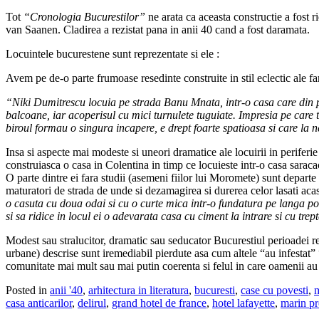
Tot
“Cronologia Bucurestilor”
ne arata ca aceasta constructie a fost 
van Saanen. Cladirea a rezistat pana in anii 40 cand a fost daramata.
Locuintele bucurestene sunt reprezentate si ele :
Avem pe de-o parte frumoase resedinte construite in stil eclectic ale famil
“Niki Dumitrescu locuia pe strada Banu Mnata, intr-o casa care din poa
balcoane, iar acoperisul cu mici turnulete tuguiate. Impresia pe care t
biroul formau o singura incapere, e drept foarte spatioasa si care la 
Insa si aspecte mai modeste si uneori dramatice ale locuirii in perifer
construiasca o casa in Colentina in timp ce locuieste intr-o casa saracac
O parte dintre ei fara studii (asemeni fiilor lui Moromete) sunt departe 
maturatori de strada de unde si dezamagirea si durerea celor lasati acasa
o casuta cu doua odai si cu o curte mica intr-o fundatura pe langa 
si sa ridice in locul ei o adevarata casa cu ciment la intrare si cu tre
Modest sau stralucitor, dramatic sau seducator Bucurestiul perioadei res
urbane) descrise sunt iremediabil pierdute asa cum altele “au infestat” 
comunitate mai mult sau mai putin coerenta si felul in care oamenii au 
Posted in
anii '40
,
arhitectura in literatura
,
bucuresti
,
case cu povesti
,
m
casa anticarilor
,
delirul
,
grand hotel de france
,
hotel lafayette
,
marin p