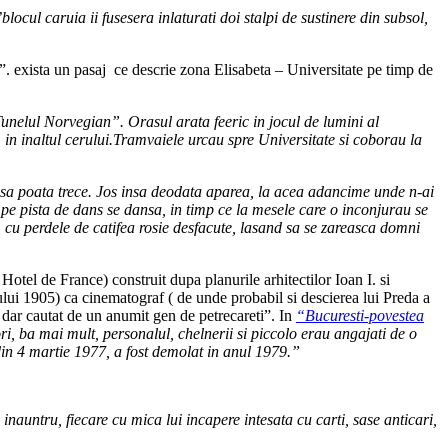
’blocul caruia ii fusesera inlaturati doi stalpi de sustinere din subsol,
n”. exista un pasaj ce descrie zona Elisabeta – Universitate pe timp de
 Tunelul Norvegian”. Orasul arata feeric in jocul de lumini al
 in inaltul cerului.Tramvaiele urcau spre Universitate si coborau la
a sa poata trece. Jos insa deodata aparea, la acea adancime unde n-ai
ar pe pista de dans se dansa, in timp ce la mesele care o inconjurau se
 , cu perdele de catifea rosie desfacute, lasand sa se zareasca domni
Hotel de France) construit dupa planurile arhitectilor Ioan I. si
lui 1905) ca cinematograf ( de unde probabil si descierea lui Preda a
 dar cautat de un anumit gen de petrecareti”. In
“Bucuresti-povestea
ori, ba mai mult, personalul, chelnerii si piccolo erau angajati de o
din 4 martie 1977, a fost demolat in anul 1979.”
nauntru, fiecare cu mica lui incapere intesata cu carti, sase anticari,