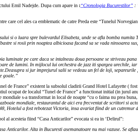
itectului Emil Nadejde. Dupa cum apare in
:
“Cronologia Bucurestilor”
: 
dintre care cel ales ca emblematic de catre Preda este “Tunelul Norvegia
orasului si o luara spre bulevardul Elisabeta, unde se afla bomba numita
lbastre si rosii prin noaptea albicioasa facand sa se vada ninsoarea sus,
 abia luminate pe care daca se intalneau doua persoane se striveau pan
itoare de lumini. In mijlocul lui orchestra de jazz iti spargea urechile, i
e.Deasupra si jur imprejurul salii se vedeau un fel de loji, separeurile
le goale.”
nel de France” existent la subsolul cladirii Grand Hotel Lafayette ( fost 
 ocupat de localul “Tunel de France” a functionat initial (in jurul anu
aie mondiale s-a transformat in local de noapte “cu o faima nu prea buna,
azboaie mondiale, restaurantul de aici era frecventat de scriitori si act
, Hotelul a fost rebotezat Victoria, insa avariat fiind de un cutremur 
ol al acesteia fiind “Casa Anticarilor” evocata si ea in ‘Delirul”:
sa Anticarilor. Alta in Bucuresti asemanatoare nu mai vazuse. Se aflau i