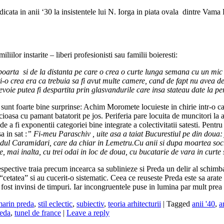
ridicata in anii ‘30 la insistentele lui N. Iorga in piata ovala dintre V
iilor instarite – liberi profesionisti sau familii boieresti:
rta si de la distanta pe care o crea o curte lunga semana cu un mic cast
i-o crea era ca trebuia sa fi avut multe camere, cand de fapt nu avea de
nevoie putea fi despartita prin glasvandurile care insa stateau date la 
ie sunt foarte bine surprinse: Achim Moromete locuieste in chirie intr-o
ioasa cu pamant batatorit pe jos. Periferia pare locuita de muncitori la a
de a fi exponentii categoriei bine integrate a colectivitatii satesti. Pent
 in sat :
” Fi-meu Paraschiv , uite asa a taiat Bucurestiul pe din doua: 
podul Caramidari, care da chiar in Lemetru.Cu anii si dupa moartea so
pte, mai inalta, cu trei odai in loc de doua, cu bucatarie de vara in curt
pective traia precum incearca sa sublinieze si Preda un delir al schimbar
“cetatea” si au cucerit-o sistematic. Ceea ce reuseste Preda este sa arate
fost invinsi de timpuri. Iar incongruentele puse in lumina par mult prea 
arin preda
,
stil eclectic
,
subiectiv
,
teoria arhitecturii
|
Tagged
anii '40
,
a
reda
,
tunel de france
|
Leave a reply