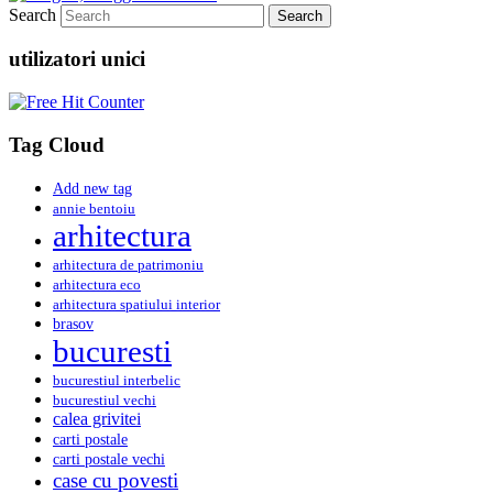
Search
utilizatori unici
Tag Cloud
Add new tag
annie bentoiu
arhitectura
arhitectura de patrimoniu
arhitectura eco
arhitectura spatiului interior
brasov
bucuresti
bucurestiul interbelic
bucurestiul vechi
calea grivitei
carti postale
carti postale vechi
case cu povesti