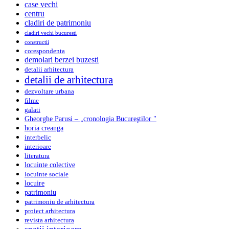
case vechi
centru
cladiri de patrimoniu
cladiri vechi bucuresti
constructii
corespondenta
demolari berzei buzesti
detalii arhitectura
detalii de arhitectura
dezvoltare urbana
filme
galati
Gheorghe Parusi – „cronologia Bucureştilor "
horia creanga
interbelic
interioare
literatura
locuinte colective
locuinte sociale
locuire
patrimoniu
patrimoniu de arhitectura
proiect arhitectura
revista arhitectura