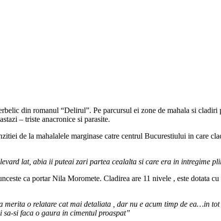
rbelic din romanul “Delirul”. Pe parcursul ei zone de mahala si cladiri p
astazi – triste anacronice si parasite.
zitiei de la mahalalele marginase catre centrul Bucurestiului in care cla
vard lat, abia ii puteai zari partea cealalta si care era in intregime pl
unceste ca portar Nila Moromete. Cladirea are 11 nivele , este dotata cu un
a merita o relatare cat mai detaliata , dar nu e acum timp de ea…in tot 
si sa-si faca o gaura in cimentul proaspat”