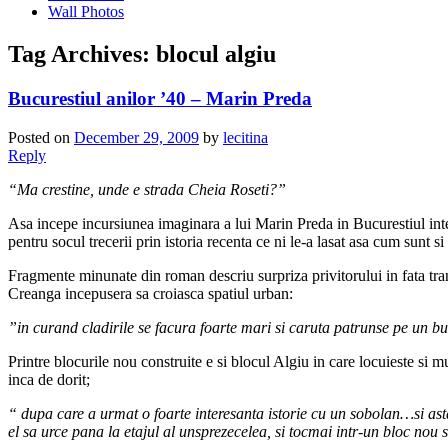
Wall Photos
Tag Archives:
blocul algiu
Bucurestiul anilor ’40 – Marin Preda
Posted on
December 29, 2009
by
lecitina
Reply
“Ma crestine, unde e strada Cheia Roseti?”
Asa incepe incursiunea imaginara a lui Marin Preda in Bucurestiul inte
pentru socul trecerii prin istoria recenta ce ni le-a lasat asa cum sunt si 
Fragmente minunate din roman descriu surpriza privitorului in fata tran
Creanga incepusera sa croiasca spatiul urban:
”in curand cladirile se facura foarte mari si caruta patrunse pe un bule
Printre blocurile nou construite e si blocul Algiu in care locuieste si m
inca de dorit;
“ dupa care a urmat o foarte interesanta istorie cu un sobolan…si ast
el sa urce pana la etajul al unsprezecelea, si tocmai intr-un bloc nou 