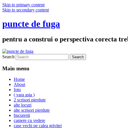
Skip to primary content
Skip to secondary content
puncte de fuga
pentru a construi o perspectiva corecta treb
Search
Main menu
Home
About
foto
( vara asta )
2 scrisori pierdute
alte locuri
alte scrisori pierdute
bucuresti
camere cu vedere
case vechi pe calea grivitei