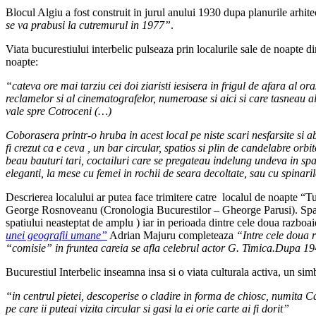
Blocul Algiu a fost construit in jurul anului 1930 dupa planurile arh
se va prabusi la cutremurul in 1977”
.
Viata bucurestiului interbelic pulseaza prin localurile sale de noapte 
noapte:
“cateva ore mai tarziu cei doi ziaristi iesisera in frigul de afara al 
reclamelor si al cinematografelor, numeroase si aici si care tasneau a
vale spre Cotroceni (…)
Coborasera printr-o hruba in acest local pe niste scari nesfarsite si
fi crezut ca e ceva , un bar circular, spatios si plin de candelabre orb
beau bauturi tari, coctailuri care se pregateau indelung undeva in spat
eleganti, la mese cu femei in rochii de seara decoltate, sau cu spinari
Descrierea localului ar putea face trimitere catre localul de noapte “Tu
George Rosnoveanu (Cronologia Bucurestilor – Gheorge Parusi). Spatiul
spatiului neasteptat de amplu ) iar in perioada dintre cele doua razbo
unei geografii umane”
Adrian Majuru completeaza
“Intre cele doua r
“comisie” in fruntea careia se afla celebrul actor G. Timica.Dupa 1948
Bucurestiul Interbelic inseamna insa si o viata culturala activa, un simb
“in centrul pietei, descoperise o cladire in forma de chiosc, numita Ca
pe care ii puteai vizita circular si gasi la ei orie carte ai fi dorit”