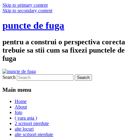
Skip to primary content
Skip to secondary content
puncte de fuga
pentru a construi o perspectiva corecta
trebuie sa stii cum sa fixezi punctele de
fuga
Search
Main menu
Home
About
foto
( vara asta )
2 scrisori pierdute
alte locuri
alte scrisori pierdute