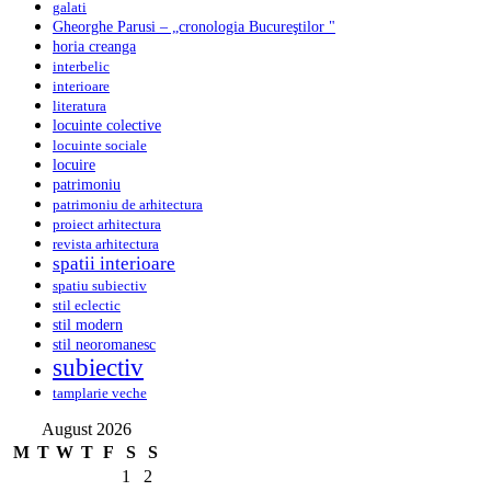
galati
Gheorghe Parusi – „cronologia Bucureştilor "
horia creanga
interbelic
interioare
literatura
locuinte colective
locuinte sociale
locuire
patrimoniu
patrimoniu de arhitectura
proiect arhitectura
revista arhitectura
spatii interioare
spatiu subiectiv
stil eclectic
stil modern
stil neoromanesc
subiectiv
tamplarie veche
August 2026
M
T
W
T
F
S
S
1
2