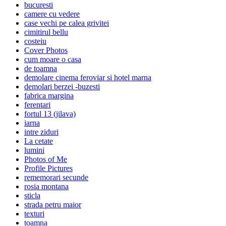
bucuresti
camere cu vedere
case vechi pe calea grivitei
cimitirul bellu
costeiu
Cover Photos
cum moare o casa
de toamna
demolare cinema feroviar si hotel marna
demolari berzei -buzesti
fabrica margina
ferentari
fortul 13 (jilava)
iarna
intre ziduri
La cetate
lumini
Photos of Me
Profile Pictures
rememorari secunde
rosia montana
sticla
strada petru maior
texturi
toamna