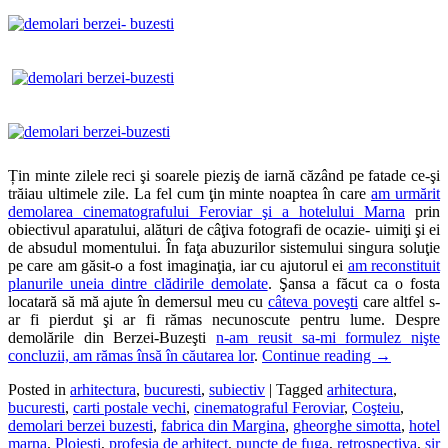
Țin minte zilele reci şi soarele pieziş de iarnă căzând pe fatade ce-şi
trăiau ultimele zile. La fel cum ţin minte noaptea în care
am urmărit
demolarea cinematografului Feroviar şi a hotelului Marna
prin
obiectivul aparatului, alături de câţiva fotografi de ocazie- uimiţi şi ei
de absudul momentului. În faţa abuzurilor sistemului singura soluţie
pe care am găsit-o a fost imaginaţia, iar cu ajutorul ei
am reconstituit
planurile uneia dintre clădirile demolate
. Şansa a făcut ca o fosta
locatară să mă ajute în demersul meu cu
câteva poveşti
care altfel s-
ar fi pierdut şi ar fi rămas necunoscute pentru lume. Despre
demolările din Berzei-Buzeşti
n-am reusit sa-mi formulez nişte
concluzii, am rămas însă în căutarea lor
.
Continue reading
→
Posted in
arhitectura
,
bucuresti
,
subiectiv
|
Tagged
arhitectura
,
bucuresti
,
carti postale vechi
,
cinematograful Feroviar
,
Coşteiu
,
demolari berzei buzesti
,
fabrica din Margina
,
gheorghe simotta
,
hotel
marna
,
Ploieşti
,
profesia de arhitect
,
puncte de fuga
,
retrospectiva
,
sir