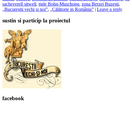
sacheverell sitwell
,
tigle Bohn-Muschong
,
zona Berzei Buzeşti
,
„Bucureştii vechi şi noi”
,
„Călătorie in România”
|
Leave a reply
sustin si particip la proiectul
facebook