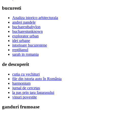
bucuresti
Analiza istorico arhitecturala
andrei pandele
bucharestbabylon
bucharestunknown
explorator urban
idei urbane
istorioare bucurestene
reptilianul
sarah in romania
de descoperit
cutia cu vechituri
file din istoria auto în România
harmonium
jurnal de cercetas
la pas prin tara fagarasului
vinuri povestite
ganduri frumoase