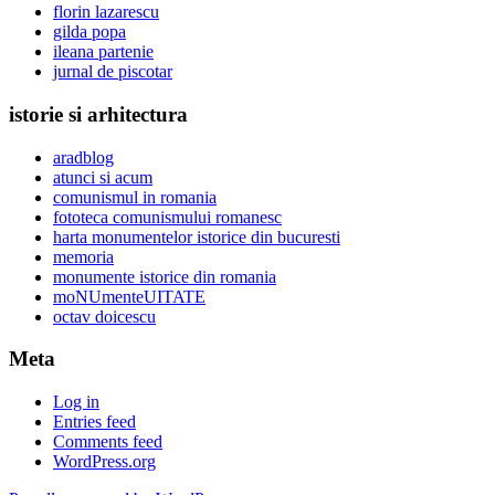
florin lazarescu
gilda popa
ileana partenie
jurnal de piscotar
istorie si arhitectura
aradblog
atunci si acum
comunismul in romania
fototeca comunismului romanesc
harta monumentelor istorice din bucuresti
memoria
monumente istorice din romania
moNUmenteUITATE
octav doicescu
Meta
Log in
Entries feed
Comments feed
WordPress.org