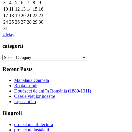
3
4
5
6
7
8
9
10
11
12
13
14
15
16
17
18
19
20
21
22
23
24
25
26
27
28
29
30
31
« May
categorii
categorii
Recent Posts
Mahalaua Caimata
Roata Lumii
Douăzeci de ani în România (1889-1911)
Casele vieţilor noastre
Lipscani 55
Blogroll
proiectare arhitectura
proiectare instalatii