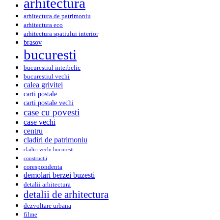
arhitectura
arhitectura de patrimoniu
arhitectura eco
arhitectura spatiului interior
brasov
bucuresti
bucurestiul interbelic
bucurestiul vechi
calea grivitei
carti postale
carti postale vechi
case cu povesti
case vechi
centru
cladiri de patrimoniu
cladiri vechi bucuresti
constructii
corespondenta
demolari berzei buzesti
detalii arhitectura
detalii de arhitectura
dezvoltare urbana
filme