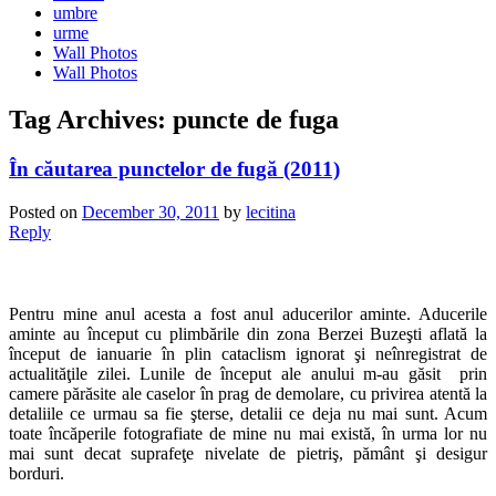
umbre
urme
Wall Photos
Wall Photos
Tag Archives:
puncte de fuga
În căutarea punctelor de fugă (2011)
Posted on
December 30, 2011
by
lecitina
Reply
Pentru mine anul acesta a fost anul aducerilor aminte. Aducerile
aminte au început cu plimbările din zona Berzei Buzeşti aflată la
început de ianuarie în plin cataclism ignorat şi neînregistrat de
actualităţile zilei. Lunile de început ale anului m-au găsit prin
camere părăsite ale caselor în prag de demolare, cu privirea atentă la
detaliile ce urmau sa fie şterse, detalii ce deja nu mai sunt. Acum
toate încăperile fotografiate de mine nu mai există, în urma lor nu
mai sunt decat suprafeţe nivelate de pietriş, pământ şi desigur
borduri.