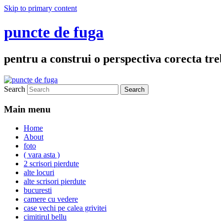
Skip to primary content
puncte de fuga
pentru a construi o perspectiva corecta treb
Search
Main menu
Home
About
foto
( vara asta )
2 scrisori pierdute
alte locuri
alte scrisori pierdute
bucuresti
camere cu vedere
case vechi pe calea grivitei
cimitirul bellu