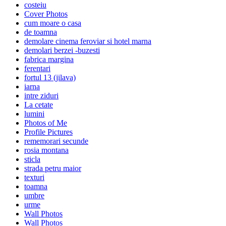
costeiu
Cover Photos
cum moare o casa
de toamna
demolare cinema feroviar si hotel marna
demolari berzei -buzesti
fabrica margina
ferentari
fortul 13 (jilava)
iarna
intre ziduri
La cetate
lumini
Photos of Me
Profile Pictures
rememorari secunde
rosia montana
sticla
strada petru maior
texturi
toamna
umbre
urme
Wall Photos
Wall Photos