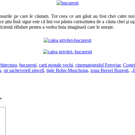
surile pe care le căutam. Tot ceea ce am găsit au fost chei catre noi 
 ştiu însă sigur este că îmi voi păstra curiozitatea de a căuta chei şi u
ficientă răbdare pentru a vedea linia imaginară care le uneşte.
rhitectura
,
bucuresti
,
carti postale vechi
,
cinematograful Feroviar
,
Coşte
a
,
sir sacheverell sitwell
,
tigle Bohn-Muschong
,
zona Berzei Buzeşti
,
„B
*