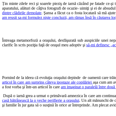
Țin minte zilele reci şi soarele pieziş de iarnă căzând pe fatade ce-şi 
aparatului, alături de câţiva fotografi de ocazie- uimiţi şi ei de absudu
dintre clădirile demolate
. Şansa a făcut ca o fosta locatară să mă aju
am reusit sa-mi formulez nişte concluzii, am rămas însă în căutarea lor
Întreaga metamorfoză a oraşului, desfăşurată sub auspiciile unei ne
clarific în scris poziţia faţă de oraşul meu adoptiv şi
să-mi definesc „a
Pornind de la ideea că evoluţia oraşului depinde de oamenii care trăies
articol în care am surprins câteva ipostaze ale copilăriei
aşa cum am avu
a fost vorba şi într-un articol în care
am imaginat o paralelă între două 
După o iarnă grea a urmat o primăvară amnezica în care am continuat să
casă bătrânească la o veche perifierie a oraşului
. Un alt mănunchi de că
şi familie în jur gata să o susţină în orice ar întreprinde. Am plecat avi