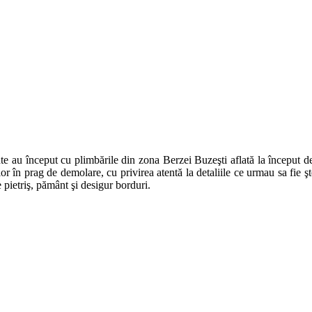
 au început cu plimbările din zona Berzei Buzeşti aflată la început de ian
r în prag de demolare, cu privirea atentă la detaliile ce urmau sa fie şt
 pietriş, pământ şi desigur borduri.