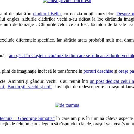
tatui de piatră în
cimitirul Bellu
, cu ocazia nopţii muzeelor.
Despre u
ului englez, zidurile clădirilor vechi s-au ridicat la loc cărămida im
vremuri de tranziţie . Chipurile celor ce au fost, locuitori de la sate s
exclude diferenţele specifice. Iar sărăcia arata probabil mult mai dra
ţară,
am găsit în Coşteiu cărămizile din care se ridicau zidurile vechilo
i plini de imaginaţie încât să le transforme în
porturi deschise
şi
oraşe pa
cte. Amintiri şi gânduri vechi s-au reunit într-
un post dedicat celui 
lui „Bucureştii vechi şi noi”
. Invitaţiei de redescoperire a oraşului lan
itectură – Gheorghe Simotta”
în care am pus în lumină câteva aspecte 
uncţie de felul în care alegem să răspundem la ele, oraşul va avea (sau n