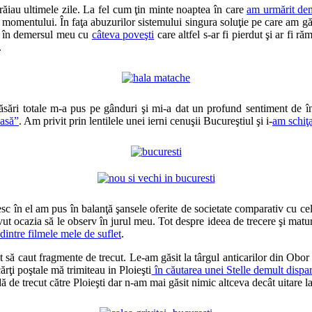
trăiau ultimele zile. La fel cum ţin minte noaptea în care
am urmărit dem
l momentului. În faţa abuzurilor sistemului singura soluţie pe care am găs
te în demersul meu cu
câteva poveşti
care altfel s-ar fi pierdut şi ar fi
.
păsări totale m-a pus pe gânduri şi mi-a dat un profund sentiment de î
casă”
. Am privit prin lentilele unei ierni cenuşii Bucureştiul şi i-
am schiţa
c în el am pus în balanţă şansele oferite de societate comparativ cu cele
t ocazia să le observ în jurul meu. Tot despre ideea de trecere şi maturi
dintre filmele mele de suflet
.
 caut fragmente de trecut. Le-am găsit la târgul anticarilor din Obor p
rţi poştale mă trimiteau in Ploieşti
în căutarea unei Stelle demult dispa
dă de trecut către Ploieşti dar n-am mai găsit nimic altceva decât uitare la