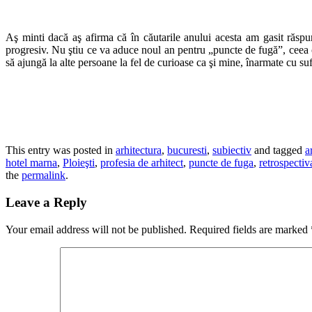
Aş minti dacă aş afirma că în căutarile anului acesta am gasit răspun
progresiv. Nu ştiu ce va aduce noul an pentru „puncte de fugă”, ceea ce
să ajungă la alte persoane la fel de curioase ca şi mine, înarmate cu su
This entry was posted in
arhitectura
,
bucuresti
,
subiectiv
and tagged
a
hotel marna
,
Ploieşti
,
profesia de arhitect
,
puncte de fuga
,
retrospectiv
the
permalink
.
Leave a Reply
Your email address will not be published.
Required fields are marked