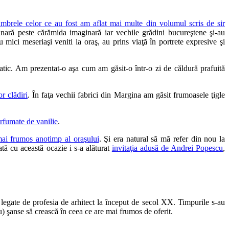
mbrele celor ce au fost am aflat mai multe din volumul scris de sir
aginară peste cărămida imaginară iar vechile grădini bucureştene şi-au
au mici meseriaşi veniti la oraş, au prins viaţă în portrete expresive şi
matic. Am prezentat-o aşa cum am găsit-o într-o zi de căldură prafuită
r clădiri
. În faţa vechii fabrici din Margina am găsit frumoasele ţigle
rfumate de vanilie
.
mai frumos anotimp al oraşului
. Şi era natural să mă refer din nou la
sată cu această ocazie i s-a alăturat
invitaţia adusă de Andrei Popescu
,
legate de profesia de arhitect la început de secol XX. Timpurile s-au
u) şanse să crească în ceea ce are mai frumos de oferit.