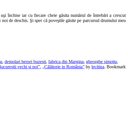
uşi închise iar cu fiecare cheie găsita numărul de întrebări a crescut
şi noi de deschis. Şi sper că poveştile găsite pe parcursul drumului meu
iu
,
demolari berzei buzesti
,
fabrica din Margina
,
gheorghe simotta
,
ucureştii vechi şi noi”
,
„Călătorie in România”
by
lecitina
. Bookmark