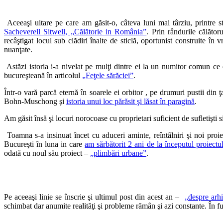
Aceeaşi uitare pe care am găsit-o, câteva luni mai târziu, printre s
Sacheverell Sitwell, „Călătorie in România”
. Prin rândurile călător
recâştigat locul sub clădiri înalte de sticlă, oportunist construite în 
nuanţate.
Astăzi istoria i-a nivelat pe mulţi dintre ei la un numitor comun ce 
bucureşteană în articolul
„Feţele sărăciei”
.
Într-o vară parcă eternă în soarele ei orbitor , pe drumuri pustii din 
Bohn-Muschong şi
istoria unui loc părăsit şi lăsat în paragină
.
Am găsit însă şi locuri norocoase cu proprietari suficient de sufletişti s
Toamna s-a insinuat încet cu aduceri aminte, reîntâlniri şi noi proie
Bucureşti în luna in care
am sărbătorit 2 ani de la începutul proiectu
odată cu noul său proiect –
„plimbări urbane”
.
Pe aceeaşi linie se înscrie şi ultimul post din acest an –
„despre arh
schimbat dar anumite realităţi şi probleme rămân şi azi constante. În f