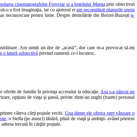
olarea cinematografului Feroviar şi a hotelului Marna
prin obiectivul
it-o a fost imaginaţia, iar cu ajutorul ei
am reconstituit planurile uneia
 rămas necunoscute pentru lume. Despre demolările din Berzei-Buzeşti
n-
nstrăinare. Am simtit un dor de „acasă”, dor care m-a provocat să-mi
t o latură subiectivă
privind oamenii ce-l locuiesc.
 oferite de familie în privinţa accesului la educaţie.
Aşa s-a născut un
zare, opţiuni de viaţa şi şansă, privite dintr-un unghi (foarte) personal
rintre câteva cărţi poştale vechi.
Una dintre ele oferea spre vânzare o
rute
, o Stella (pe atunci) tânără, plină de viaţă şi ambiţii- având prieteni
 adresa trecută în cărţile poştale.