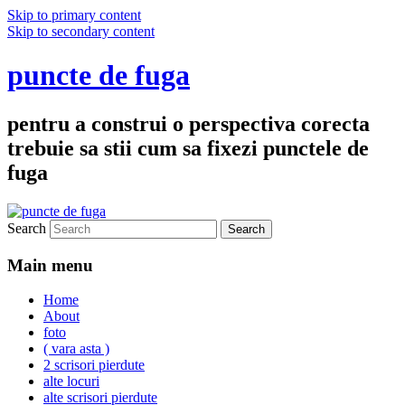
Skip to primary content
Skip to secondary content
puncte de fuga
pentru a construi o perspectiva corecta
trebuie sa stii cum sa fixezi punctele de
fuga
Search
Main menu
Home
About
foto
( vara asta )
2 scrisori pierdute
alte locuri
alte scrisori pierdute