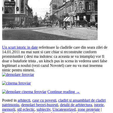
Un scurt istoric in date
referitoare la cladirile care din seara zilei de
14.01.2011 nu mai sunt si care chiar si reconstruite conform
promisiunilor ( desi ma indoiesc ca aceasta se va intampla) vor fi
doar o butaforie trista , un kitsch pus in scena in vederea unei false
legitimari a noului (vezi cazul Novotel) care nu va mai insemna
nimic pentru nimeni.
Continue reading
→
Posted in
arhitecti
,
case cu povesti
,
cladiri si ansambluri de cladiri
patrimoniu
,
demolari berzei-buzesti
,
detalii de arhitectura
,
istorie
,
memorii
,
stil eclectic
,
subiectiv
,
Uncategorized
,
zone protejate
|