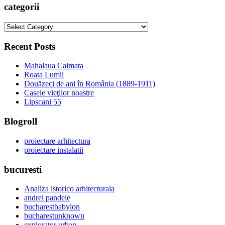
categorii
categorii
Recent Posts
Mahalaua Caimata
Roata Lumii
Douăzeci de ani în România (1889-1911)
Casele vieţilor noastre
Lipscani 55
Blogroll
proiectare arhitectura
proiectare instalatii
bucuresti
Analiza istorico arhitecturala
andrei pandele
bucharestbabylon
bucharestunknown
explorator urban