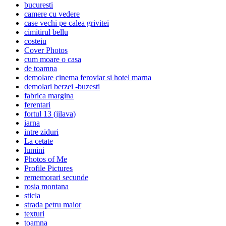
bucuresti
camere cu vedere
case vechi pe calea grivitei
cimitirul bellu
costeiu
Cover Photos
cum moare o casa
de toamna
demolare cinema feroviar si hotel marna
demolari berzei -buzesti
fabrica margina
ferentari
fortul 13 (jilava)
iarna
intre ziduri
La cetate
lumini
Photos of Me
Profile Pictures
rememorari secunde
rosia montana
sticla
strada petru maior
texturi
toamna