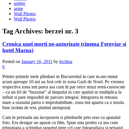
umbre
urme
Wall Photos
Wall Photos
Tag Archives:
berzei nr. 3
Cronica unei morti ne-autorizate (cinema Feroviar si
hotel Marna)
Posted on
January 16, 2011
by
lecitina
6
Printre primele mele plimbari in Bucurestiul in care m-am mutat
acum aproape 10 ani au fost cele in zona Garii de Nord. Pe vremea
respectiva zona imi parea asa cum iti par orice strazi semi-cunoscute
– ca un fel de “buzunar” al timpului in care spatiul se multiplica la
infinit si pare imposibil de parcurs integral. Integrarea in reteaua
mare a orasului parea o improbabilitate, zona imi aparea ca o insula
bine izolata de rest, plutind atemporal.
Cam in perioada aia incepusem si plimbarile prin oras cu aparatul
foto. Era desigur un aparat cu film. Spun asta pentru ca asa cum
tehnologia a schimbat raportul intre cel care fotografiaza si peisajul