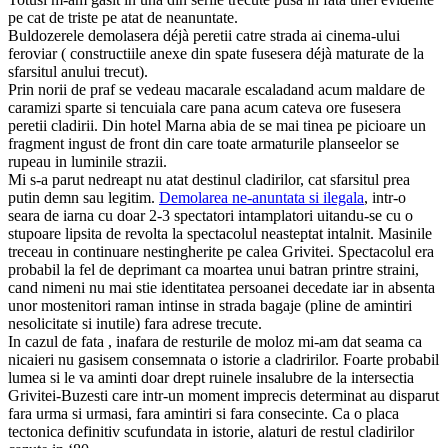
pe cat de triste pe atat de neanuntate.
Buldozerele demolasera déjà peretii catre strada ai cinema-ului
feroviar ( constructiile anexe din spate fusesera déjà maturate de la
sfarsitul anului trecut).
Prin norii de praf se vedeau macarale escaladand acum maldare de
caramizi sparte si tencuiala care pana acum cateva ore fusesera
peretii cladirii. Din hotel Marna abia de se mai tinea pe picioare un
fragment ingust de front din care toate armaturile planseelor se
rupeau in luminile strazii.
Mi s-a parut nedreapt nu atat destinul cladirilor, cat sfarsitul prea
putin demn sau legitim.
Demolarea ne-anuntata si ilegala
, intr-o
seara de iarna cu doar 2-3 spectatori intamplatori uitandu-se cu o
stupoare lipsita de revolta la spectacolul neasteptat intalnit. Masinile
treceau in continuare nestingherite pe calea Grivitei. Spectacolul era
probabil la fel de deprimant ca moartea unui batran printre straini,
cand nimeni nu mai stie identitatea persoanei decedate iar in absenta
unor mostenitori raman intinse in strada bagaje (pline de amintiri
nesolicitate si inutile) fara adrese trecute.
In cazul de fata , inafara de resturile de moloz mi-am dat seama ca
nicaieri nu gasisem consemnata o istorie a cladririlor. Foarte probabil
lumea si le va aminti doar drept ruinele insalubre de la intersectia
Grivitei-Buzesti care intr-un moment imprecis determinat au disparut
fara urma si urmasi, fara amintiri si fara consecinte. Ca o placa
tectonica definitiv scufundata in istorie, alaturi de restul cladirilor