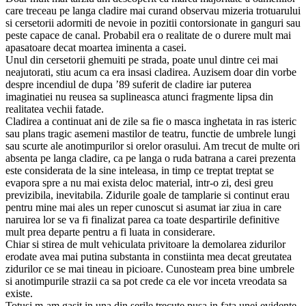
care treceau pe langa cladire mai curand observau mizeria trotuarului
si cersetorii adormiti de nevoie in pozitii contorsionate in ganguri sau
peste capace de canal. Probabil era o realitate de o durere mult mai
apasatoare decat moartea iminenta a casei.
Unul din cersetorii ghemuiti pe strada, poate unul dintre cei mai
neajutorati, stiu acum ca era insasi cladirea. Auzisem doar din vorbe
despre incendiul de dupa ’89 suferit de cladire iar puterea
imaginatiei nu reusea sa suplineasca atunci fragmente lipsa din
realitatea vechii fatade.
Cladirea a continuat ani de zile sa fie o masca inghetata in ras isteric
sau plans tragic asemeni mastilor de teatru, functie de umbrele lungi
sau scurte ale anotimpurilor si orelor orasului. Am trecut de multe ori
absenta pe langa cladire, ca pe langa o ruda batrana a carei prezenta
este considerata de la sine inteleasa, in timp ce treptat treptat se
evapora spre a nu mai exista deloc material, intr-o zi, desi greu
previzibila, inevitabila. Zidurile goale de tamplarie si continut erau
pentru mine mai ales un reper cunoscut si asumat iar ziua in care
naruirea lor se va fi finalizat parea ca toate despartirile definitive
mult prea departe pentru a fi luata in considerare.
Chiar si stirea de mult vehiculata privitoare la demolarea zidurilor
erodate avea mai putina substanta in constiinta mea decat greutatea
zidurilor ce se mai tineau in picioare. Cunosteam prea bine umbrele
si anotimpurile strazii ca sa pot crede ca ele vor inceta vreodata sa
existe.
Totusi m-am gasit in una din serile trecute pusa in fata unei evidente