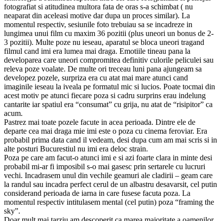
fotografiat si atitudinea multora fata de oras s-a schimbat ( nu
neaparat din aceleasi motive dar dupa un proces similar). La
momentul respectiv, sesiunile foto trebuiau sa se incadreze in
lungimea unui film cu maxim 36 pozitii (plus uneori un bonus de 2-
3 pozitii). Multe poze nu ieseau, aparatul se bloca uneori tragand
filmul cand imi era lumea mai draga. Emotiile tineau pana la
developarea care uneori compromitea definitiv culorile peliculei sau
releva poze voalate. De multe ori treceau luni pana ajungeam sa
developez pozele, surpriza era cu atat mai mare atunci cand
imaginile ieseau la iveala pe formatul mic si lucios. Poate tocmai din
acest motiv pe atunci fiecare poza si cadru surprins erau indelung
cantarite iar spatiul era “consumat” cu grija, nu atat de “risipitor” ca
acum.
Pastrez mai toate pozele facute in acea perioada. Dintre ele de
departe cea mai draga mie imi este o poza cu cinema feroviar. Era
probabil prima data cand il vedeam, desi dupa cum am mai scris si in
alte posturi Bucurestiul nu imi era deloc strain.
Poza pe care am facut-o atunci imi e si azi foarte clara in minte desi
probabil mi-ar fi imposibil s-o mai gasesc prin sertarele cu lucruri
vechi. Incadrasem unul din vechile geamuri ale cladirii – geam care
la randul sau incadra perfect cerul de un albastru desavarsit, cel putin
considerand perioada de iarna in care fusese facuta poza. La
momentul respectiv intitulasem mental (cel putin) poza “framing the
sky”.
Doar mult mai tarziu am descoperit ca marea majoritate a oamenilor