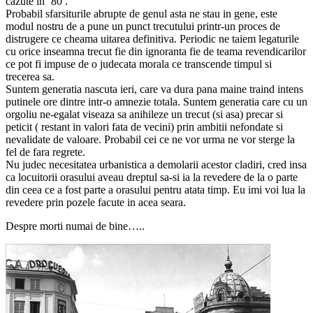
cazute in ‘80 .
Probabil sfarsiturile abrupte de genul asta ne stau in gene, este
modul nostru de a pune un punct trecutului printr-un proces de
distrugere ce cheama uitarea definitiva. Periodic ne taiem legaturile
cu orice inseamna trecut fie din ignoranta fie de teama revendicarilor
ce pot fi impuse de o judecata morala ce transcende timpul si
trecerea sa.
Suntem generatia nascuta ieri, care va dura pana maine traind intens
putinele ore dintre intr-o amnezie totala. Suntem generatia care cu un
orgoliu ne-egalat viseaza sa anihileze un trecut (si asa) precar si
peticit ( restant in valori fata de vecini) prin ambitii nefondate si
nevalidate de valoare. Probabil cei ce ne vor urma ne vor sterge la
fel de fara regrete.
Nu judec necesitatea urbanistica a demolarii acestor cladiri, cred insa
ca locuitorii orasului aveau dreptul sa-si ia la revedere de la o parte
din ceea ce a fost parte a orasului pentru atata timp. Eu imi voi lua la
revedere prin pozele facute in acea seara.
Despre morti numai de bine…..