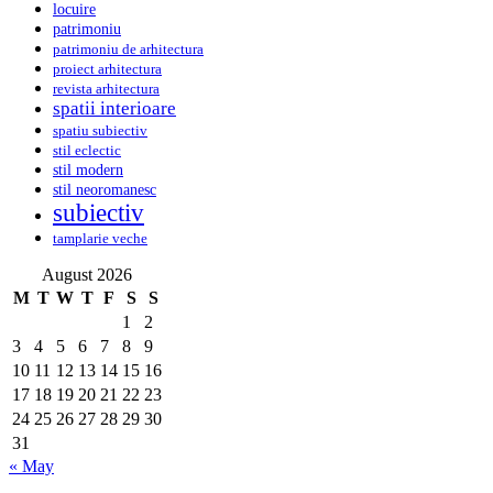
locuire
patrimoniu
patrimoniu de arhitectura
proiect arhitectura
revista arhitectura
spatii interioare
spatiu subiectiv
stil eclectic
stil modern
stil neoromanesc
subiectiv
tamplarie veche
August 2026
M
T
W
T
F
S
S
1
2
3
4
5
6
7
8
9
10
11
12
13
14
15
16
17
18
19
20
21
22
23
24
25
26
27
28
29
30
31
« May