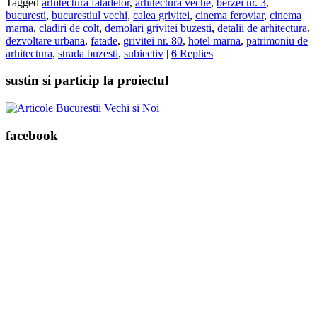
Tagged
arhitectura fatadelor
,
arhitectura veche
,
berzei nr. 3
,
bucuresti
,
bucurestiul vechi
,
calea grivitei
,
cinema feroviar
,
cinema
marna
,
cladiri de colt
,
demolari grivitei buzesti
,
detalii de arhitectura
,
dezvoltare urbana
,
fatade
,
grivitei nr. 80
,
hotel marna
,
patrimoniu de
arhitectura
,
strada buzesti
,
subiectiv
|
6
Replies
sustin si particip la proiectul
facebook