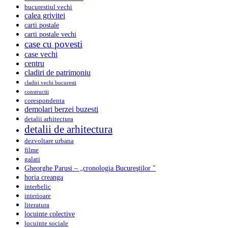
bucurestiul vechi
calea grivitei
carti postale
carti postale vechi
case cu povesti
case vechi
centru
cladiri de patrimoniu
cladiri vechi bucuresti
constructii
corespondenta
demolari berzei buzesti
detalii arhitectura
detalii de arhitectura
dezvoltare urbana
filme
galati
Gheorghe Parusi – „cronologia Bucureştilor "
horia creanga
interbelic
interioare
literatura
locuinte colective
locuinte sociale