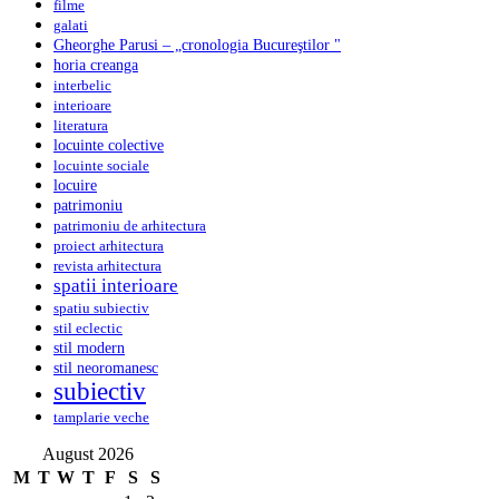
filme
galati
Gheorghe Parusi – „cronologia Bucureştilor "
horia creanga
interbelic
interioare
literatura
locuinte colective
locuinte sociale
locuire
patrimoniu
patrimoniu de arhitectura
proiect arhitectura
revista arhitectura
spatii interioare
spatiu subiectiv
stil eclectic
stil modern
stil neoromanesc
subiectiv
tamplarie veche
August 2026
M
T
W
T
F
S
S