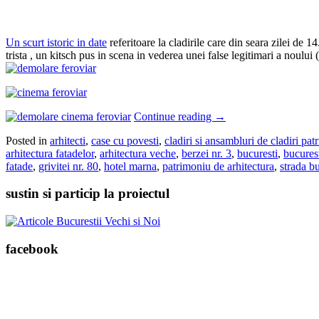
Un scurt istoric in date
referitoare la cladirile care din seara zilei de 
trista , un kitsch pus in scena in vederea unei false legitimari a noul
Continue reading
→
Posted in
arhitecti
,
case cu povesti
,
cladiri si ansambluri de cladiri pa
arhitectura fatadelor
,
arhitectura veche
,
berzei nr. 3
,
bucuresti
,
bucures
fatade
,
grivitei nr. 80
,
hotel marna
,
patrimoniu de arhitectura
,
strada bu
sustin si particip la proiectul
facebook