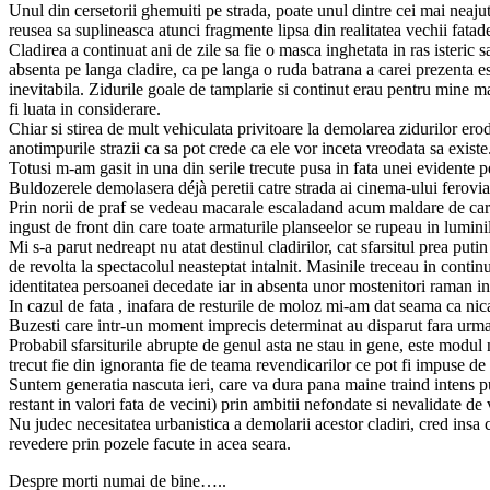
Unul din cersetorii ghemuiti pe strada, poate unul dintre cei mai neaju
reusea sa suplineasca atunci fragmente lipsa din realitatea vechii fatad
Cladirea a continuat ani de zile sa fie o masca inghetata in ras isteric
absenta pe langa cladire, ca pe langa o ruda batrana a carei prezenta est
inevitabila. Zidurile goale de tamplarie si continut erau pentru mine mai
fi luata in considerare.
Chiar si stirea de mult vehiculata privitoare la demolarea zidurilor er
anotimpurile strazii ca sa pot crede ca ele vor inceta vreodata sa existe
Totusi m-am gasit in una din serile trecute pusa in fata unei evidente pe
Buldozerele demolasera déjà peretii catre strada ai cinema-ului feroviar 
Prin norii de praf se vedeau macarale escaladand acum maldare de caram
ingust de front din care toate armaturile planseelor se rupeau in luminil
Mi s-a parut nedreapt nu atat destinul cladirilor, cat sfarsitul prea put
de revolta la spectacolul neasteptat intalnit. Masinile treceau in conti
identitatea persoanei decedate iar in absenta unor mostenitori raman inti
In cazul de fata , inafara de resturile de moloz mi-am dat seama ca nica
Buzesti care intr-un moment imprecis determinat au disparut fara urma si 
Probabil sfarsiturile abrupte de genul asta ne stau in gene, este modul
trecut fie din ignoranta fie de teama revendicarilor ce pot fi impuse de
Suntem generatia nascuta ieri, care va dura pana maine traind intens put
restant in valori fata de vecini) prin ambitii nefondate si nevalidate de
Nu judec necesitatea urbanistica a demolarii acestor cladiri, cred insa c
revedere prin pozele facute in acea seara.
Despre morti numai de bine…..