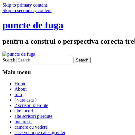
Skip to primary content
Skip to secondary content
puncte de fuga
pentru a construi o perspectiva corecta treb
Search
Main menu
Home
About
foto
( vara asta )
2 scrisori pierdute
alte locuri
alte scrisori pierdute
bucuresti
camere cu vedere
case vechi pe calea grivitei