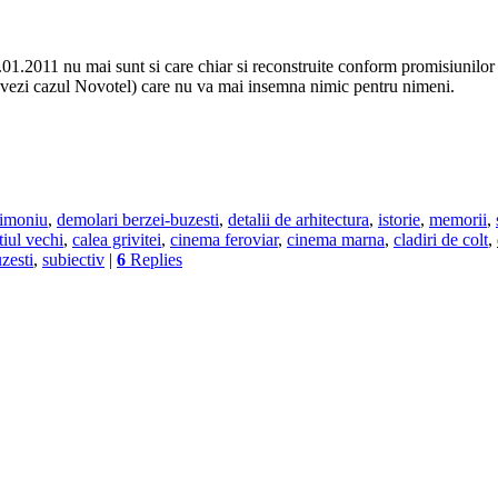
14.01.2011 nu mai sunt si care chiar si reconstruite conform promisiunilor
ui (vezi cazul Novotel) care nu va mai insemna nimic pentru nimeni.
trimoniu
,
demolari berzei-buzesti
,
detalii de arhitectura
,
istorie
,
memorii
,
tiul vechi
,
calea grivitei
,
cinema feroviar
,
cinema marna
,
cladiri de colt
,
zesti
,
subiectiv
|
6
Replies