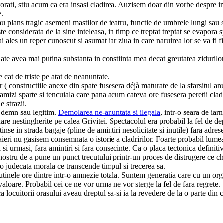
torati, stiu acum ca era insasi cladirea. Auzisem doar din vorbe despre in
e.
 sau plans tragic asemeni mastilor de teatru, functie de umbrele lungi sau 
e considerata de la sine inteleasa, in timp ce treptat treptat se evapora sp
 ales un reper cunoscut si asumat iar ziua in care naruirea lor se va fi fi
odate avea mai putina substanta in constiinta mea decat greutatea ziduril
.
 cat de triste pe atat de neanuntate.
( constructiile anexe din spate fusesera déjà maturate de la sfarsitul anu
izi sparte si tencuiala care pana acum cateva ore fusesera peretii clad
e strazii.
in demn sau legitim.
Demolarea ne-anuntata si ilegala
, intr-o seara de iar
nuare nestingherite pe calea Grivitei. Spectacolul era probabil la fel de 
nse in strada bagaje (pline de amintiri nesolicitate si inutile) fara adrese
ieri nu gasisem consemnata o istorie a cladririlor. Foarte probabil lumea s
urmasi, fara amintiri si fara consecinte. Ca o placa tectonica definitiv sc
 nostru de a pune un punct trecutului printr-un proces de distrugere ce c
 o judecata morala ce transcende timpul si trecerea sa.
inele ore dintre intr-o amnezie totala. Suntem generatia care cu un orgoli
 valoare. Probabil cei ce ne vor urma ne vor sterge la fel de fara regrete.
a locuitorii orasului aveau dreptul sa-si ia la revedere de la o parte din c