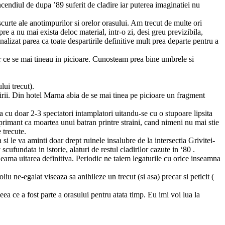
cendiul de dupa ’89 suferit de cladire iar puterea imaginatiei nu
scurte ale anotimpurilor si orelor orasului. Am trecut de multe ori
re a nu mai exista deloc material, intr-o zi, desi greu previzibila,
nalizat parea ca toate despartirile definitive mult prea departe pentru a
or ce se mai tineau in picioare. Cunosteam prea bine umbrele si
lui trecut).
irii. Din hotel Marna abia de se mai tinea pe picioare un fragment
na cu doar 2-3 spectatori intamplatori uitandu-se cu o stupoare lipsita
deprimant ca moartea unui batran printre straini, cand nimeni nu mai stie
 trecute.
i le va aminti doar drept ruinele insalubre de la intersectia Grivitei-
ufundata in istorie, alaturi de restul cladirilor cazute in ‘80 .
heama uitarea definitiva. Periodic ne taiem legaturile cu orice inseamna
u ne-egalat viseaza sa anihileze un trecut (si asa) precar si peticit (
eea ce a fost parte a orasului pentru atata timp. Eu imi voi lua la