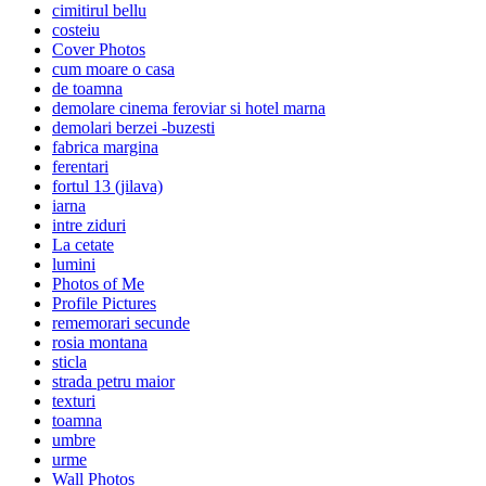
cimitirul bellu
costeiu
Cover Photos
cum moare o casa
de toamna
demolare cinema feroviar si hotel marna
demolari berzei -buzesti
fabrica margina
ferentari
fortul 13 (jilava)
iarna
intre ziduri
La cetate
lumini
Photos of Me
Profile Pictures
rememorari secunde
rosia montana
sticla
strada petru maior
texturi
toamna
umbre
urme
Wall Photos