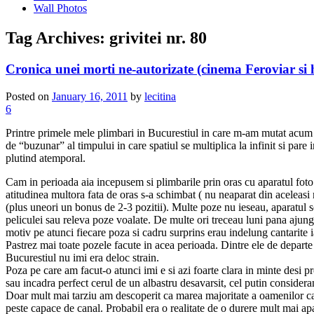
Wall Photos
Tag Archives:
grivitei nr. 80
Cronica unei morti ne-autorizate (cinema Feroviar si
Posted on
January 16, 2011
by
lecitina
6
Printre primele mele plimbari in Bucurestiul in care m-am mutat acum 
de “buzunar” al timpului in care spatiul se multiplica la infinit si pare
plutind atemporal.
Cam in perioada aia incepusem si plimbarile prin oras cu aparatul foto.
atitudinea multora fata de oras s-a schimbat ( nu neaparat din aceleas
(plus uneori un bonus de 2-3 pozitii). Multe poze nu ieseau, aparatul 
peliculei sau releva poze voalate. De multe ori treceau luni pana ajun
motiv pe atunci fiecare poza si cadru surprins erau indelung cantarite i
Pastrez mai toate pozele facute in acea perioada. Dintre ele de depart
Bucurestiul nu imi era deloc strain.
Poza pe care am facut-o atunci imi e si azi foarte clara in minte desi p
sau incadra perfect cerul de un albastru desavarsit, cel putin conside
Doar mult mai tarziu am descoperit ca marea majoritate a oamenilor car
peste capace de canal. Probabil era o realitate de o durere mult mai ap