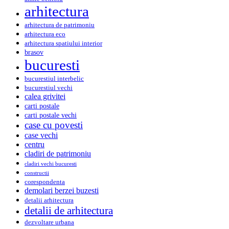
arhitectura
arhitectura de patrimoniu
arhitectura eco
arhitectura spatiului interior
brasov
bucuresti
bucurestiul interbelic
bucurestiul vechi
calea grivitei
carti postale
carti postale vechi
case cu povesti
case vechi
centru
cladiri de patrimoniu
cladiri vechi bucuresti
constructii
corespondenta
demolari berzei buzesti
detalii arhitectura
detalii de arhitectura
dezvoltare urbana