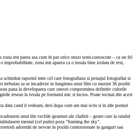
zona imi parea asa cum iti par orice strazi semi-cunoscute – ca un fel
 o improbabilitate, zona imi aparea ca o insula bine izolata de rest,
chimbat raportul intre cel care fotografiaza si peisajul fotografiat si
oto trebuiau sa se incadreze in lungimea unui film cu maxim 36 pozitii
ineau pana la developarea care uneori compromitea definitiv culorile
nile ieseau la iveala pe formatul mic si lucios. Poate tocmai din acest
ma data cand il vedeam, desi dupa cum am mai scris si in alte posturi
. Incadrasem unul din vechile geamuri ale cladirii – geam care la randul
intitulasem mental (cel putin) poza “framing the sky”.
setorii adormiti de nevoie in pozitii contorsionate in ganguri sau