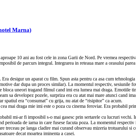
 hotel Marna)
aproape 10 ani au fost cele in zona Garii de Nord. Pe vremea respectiva 
 imposibil de parcurs integral. Integrarea in reteaua mare a orasului parea
 Era desigur un aparat cu film. Spun asta pentru ca asa cum tehnologia a s
i motive dar dupa un proces similar). La momentul respectiv, sesiunile f
se bloca uneori tragand filmul cand imi era lumea mai draga. Emotiile t
geam sa developez pozele, surpriza era cu atat mai mare atunci cand imagi
ar spatiul era “consumat” cu grija, nu atat de “risipitor” ca acum.
e cea mai draga mie imi este o poza cu cinema feroviar. Era probabil pri
robabil mi-ar fi imposibil s-o mai gasesc prin sertarele cu lucruri vechi
rand perioada de iarna in care fusese facuta poza. La momentul respectiv 
e treceau pe langa cladire mai curand observau mizeria trotuarului si cer
asatoare decat moartea iminenta a casei.