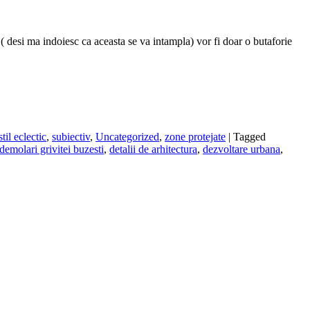
 ( desi ma indoiesc ca aceasta se va intampla) vor fi doar o butaforie
stil eclectic
,
subiectiv
,
Uncategorized
,
zone protejate
|
Tagged
demolari grivitei buzesti
,
detalii de arhitectura
,
dezvoltare urbana
,