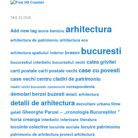
h
TAG CLOUD
arhitectura
Add new tag
annie bentoiu
arhitectura de patrimoniu
arhitectura eco
bucuresti
brasov
arhitectura spatiului interior
calea grivitei
bucurestiul interbelic
bucurestiul vechi
case cu povesti
carti postale
carti postale vechi
case vechi
centru
cladiri de patrimoniu
corespondenta
cladiri vechi bucuresti
constructii
demolari berzei buzesti
detalii arhitectura
detalii de arhitectura
dezvoltare urbana
filme
Gheorghe Parusi – „cronologia Bucureştilor "
galati
horia creanga
interbelic
interioare
literatura
locuinte colective
locuire
patrimoniu
locuinte sociale
patrimoniu de arhitectura
proiect arhitectura