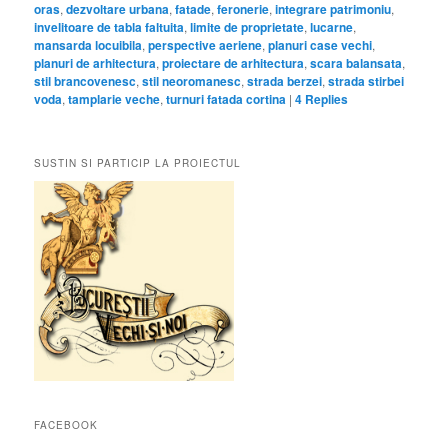
oras
,
dezvoltare urbana
,
fatade
,
feronerie
,
integrare patrimoniu
,
invelitoare de tabla faltuita
,
limite de proprietate
,
lucarne
,
mansarda locuibila
,
perspective aeriene
,
planuri case vechi
,
planuri de arhitectura
,
proiectare de arhitectura
,
scara balansata
,
stil brancovenesc
,
stil neoromanesc
,
strada berzei
,
strada stirbei
voda
,
tamplarie veche
,
turnuri fatada cortina
|
4
Replies
SUSTIN SI PARTICIP LA PROIECTUL
FACEBOOK