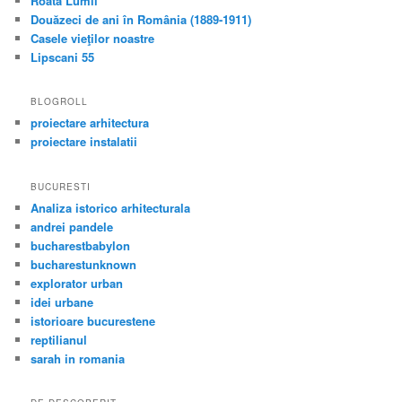
Roata Lumii
Douăzeci de ani în România (1889-1911)
Casele vieţilor noastre
Lipscani 55
BLOGROLL
proiectare arhitectura
proiectare instalatii
BUCURESTI
Analiza istorico arhitecturala
andrei pandele
bucharestbabylon
bucharestunknown
explorator urban
idei urbane
istorioare bucurestene
reptilianul
sarah in romania