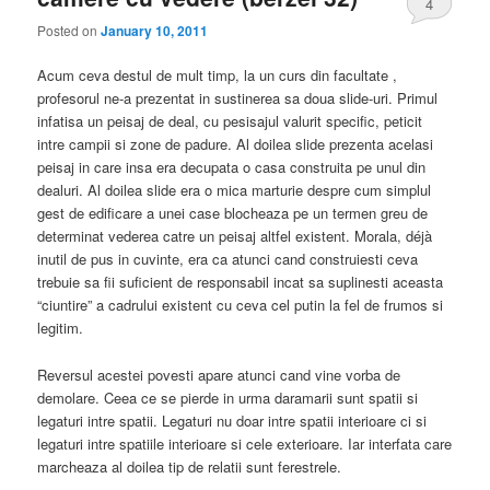
4
Posted on
January 10, 2011
Acum ceva destul de mult timp, la un curs din facultate ,
profesorul ne-a prezentat in sustinerea sa doua slide-uri. Primul
infatisa un peisaj de deal, cu pesisajul valurit specific, peticit
intre campii si zone de padure. Al doilea slide prezenta acelasi
peisaj in care insa era decupata o casa construita pe unul din
dealuri. Al doilea slide era o mica marturie despre cum simplul
gest de edificare a unei case blocheaza pe un termen greu de
determinat vederea catre un peisaj altfel existent. Morala, déjà
inutil de pus in cuvinte, era ca atunci cand construiesti ceva
trebuie sa fii suficient de responsabil incat sa suplinesti aceasta
“ciuntire” a cadrului existent cu ceva cel putin la fel de frumos si
legitim.
Reversul acestei povesti apare atunci cand vine vorba de
demolare. Ceea ce se pierde in urma daramarii sunt spatii si
legaturi intre spatii. Legaturi nu doar intre spatii interioare ci si
legaturi intre spatiile interioare si cele exterioare. Iar interfata care
marcheaza al doilea tip de relatii sunt ferestrele.