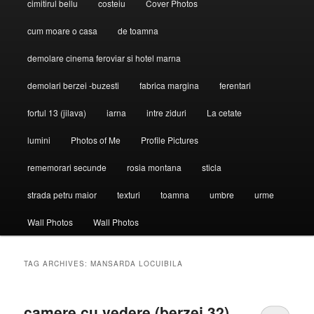
cimitirul bellu
costeiu
Cover Photos
cum moare o casa
de toamna
demolare cinema feroviar si hotel marna
demolari berzei -buzesti
fabrica margina
ferentari
fortul 13 (jilava)
iarna
intre ziduri
La cetate
lumini
Photos of Me
Profile Pictures
rememorari secunde
rosia montana
sticla
strada petru maior
texturi
toamna
umbre
urme
Wall Photos
Wall Photos
TAG ARCHIVES:
MANSARDA LOCUIBILA
camere cu vedere (berzei 32)