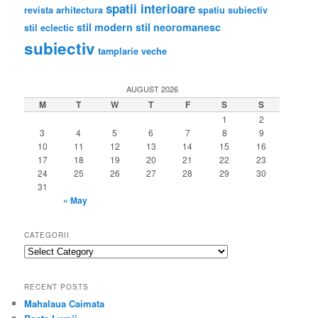
spatii interioare
revista arhitectura
spatiu subiectiv
stil modern
stil neoromanesc
stil eclectic
subiectiv
tamplarie veche
AUGUST 2026
M
T
W
T
F
S
S
1
2
3
4
5
6
7
8
9
10
11
12
13
14
15
16
17
18
19
20
21
22
23
24
25
26
27
28
29
30
31
« May
CATEGORII
categorii
RECENT POSTS
Mahalaua Caimata