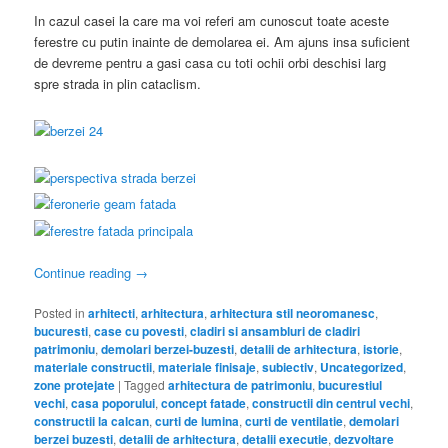
In cazul casei la care ma voi referi am cunoscut toate aceste
ferestre cu putin inainte de demolarea ei. Am ajuns insa suficient
de devreme pentru a gasi casa cu toti ochii orbi deschisi larg
spre strada in plin cataclism.
Continue reading
→
Posted in
arhitecti
,
arhitectura
,
arhitectura stil neoromanesc
,
bucuresti
,
case cu povesti
,
cladiri si ansambluri de cladiri
patrimoniu
,
demolari berzei-buzesti
,
detalii de arhitectura
,
istorie
,
materiale constructii
,
materiale finisaje
,
subiectiv
,
Uncategorized
,
zone protejate
|
Tagged
arhitectura de patrimoniu
,
bucurestiul
vechi
,
casa poporului
,
concept fatade
,
constructii din centrul vechi
,
constructii la calcan
,
curti de lumina
,
curti de ventilatie
,
demolari
berzei buzesti
,
detalii de arhitectura
,
detalii executie
,
dezvoltare