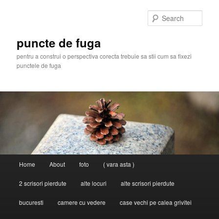
Skip
Skip
to
to
Sear
primary
secondary
content
content
puncte de fuga
pentru a construi o perspectiva corecta trebuie sa stii cum sa fixezi
punctele de fuga
Main
Home
About
foto
( vara asta )
menu
2 scrisori pierdute
alte locuri
alte scrisori pierdute
bucuresti
camere cu vedere
case vechi pe calea grivitei