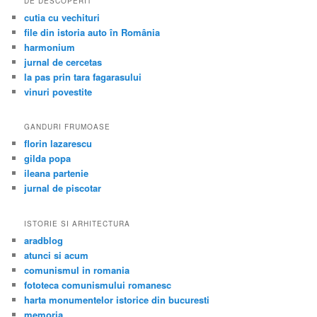
DE DESCOPERIT
cutia cu vechituri
file din istoria auto în România
harmonium
jurnal de cercetas
la pas prin tara fagarasului
vinuri povestite
GANDURI FRUMOASE
florin lazarescu
gilda popa
ileana partenie
jurnal de piscotar
ISTORIE SI ARHITECTURA
aradblog
atunci si acum
comunismul in romania
fototeca comunismului romanesc
harta monumentelor istorice din bucuresti
memoria