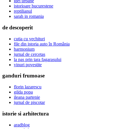
idei urbane
istorioare bucurestene
reptilianul
sarah in romania
de descoperit
cutia cu vechituri
file din istoria auto în România
harmonium
jurnal de cercetas
la pas prin tara fagarasului
vinuri povestite
ganduri frumoase
florin lazarescu
gilda popa
ileana partenie
jurnal de piscotar
istorie si arhitectura
aradblog