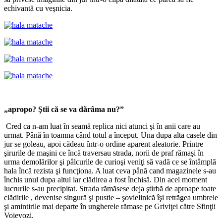
echivantă cu veşnicia.
„apropo? Ştii că se va dărâma nu?”
Cred ca n-am luat în seamă replica nici atunci şi în anii care au
urmat. Până în toamna când totul a început. Una dupa alta casele din
jur se goleau, apoi cădeau într-o ordine aparent aleatorie. Printre
şirurile de maşini ce încă traversau strada, norii de praf rămaşi în
urma demolărilor şi pâlcurile de curioşi veniţi să vadă ce se întâmplă
hala încă rezista şi funcţiona. A luat ceva până cand magazinele s-au
închis unul dupa altul iar clădirea a fost închisă. Din acel moment
lucrurile s-au precipitat. Strada rămăsese deja ştirbă de aproape toate
clădirile , devenise singură şi pustie – şovielinică îşi retrăgea umbrele
şi amintirile mai departe în ungherele rămase pe Griviţei către Sfinţii
Voievozi.