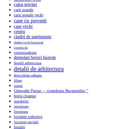
calea grivitei
carti postale
carti postale vechi
case cu povesti
case vechi
centru
cladiri de patrimoniu
cladiri vechi bucuresti
constructii
corespondenta
demolari berzei buzesti
detalii arhitectura
detalii de arhitectura
dezvoltare urbana
filme
galati
Gheorghe Parusi – „cronologia Bucureştilor "
horia creanga
interbelic
interioare
literatura
locuinte colective
locuinte sociale
locuire