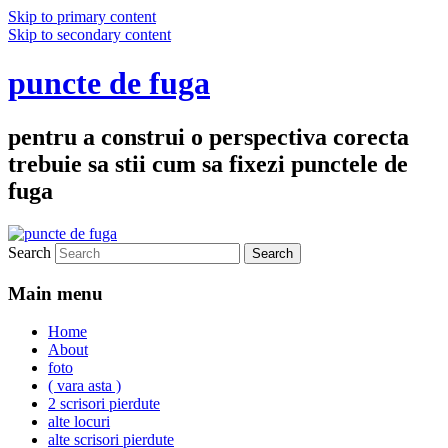
Skip to primary content
Skip to secondary content
puncte de fuga
pentru a construi o perspectiva corecta
trebuie sa stii cum sa fixezi punctele de
fuga
Search
Main menu
Home
About
foto
( vara asta )
2 scrisori pierdute
alte locuri
alte scrisori pierdute