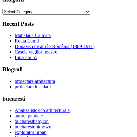
categorii
Recent Posts
Mahalaua Caimata
Roata Lumii
Douăzeci de ani în România (1889-1911)
Casele vieţilor noastre
Lipscani 55
Blogroll
proiectare arhitectura
proiectare instalatii
bucuresti
Analiza istorico arhitecturala
andrei pandele
bucharestbabylon
bucharestunknown
explorator urban