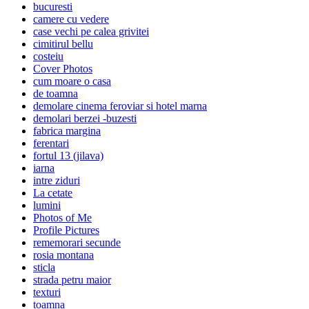
bucuresti
camere cu vedere
case vechi pe calea grivitei
cimitirul bellu
costeiu
Cover Photos
cum moare o casa
de toamna
demolare cinema feroviar si hotel marna
demolari berzei -buzesti
fabrica margina
ferentari
fortul 13 (jilava)
iarna
intre ziduri
La cetate
lumini
Photos of Me
Profile Pictures
rememorari secunde
rosia montana
sticla
strada petru maior
texturi
toamna