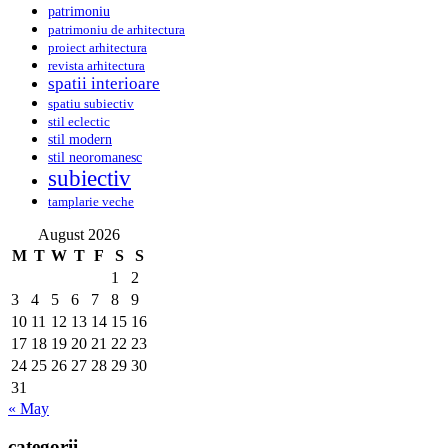
patrimoniu
patrimoniu de arhitectura
proiect arhitectura
revista arhitectura
spatii interioare
spatiu subiectiv
stil eclectic
stil modern
stil neoromanesc
subiectiv
tamplarie veche
August 2026
M
T
W
T
F
S
S
1
2
3
4
5
6
7
8
9
10
11
12
13
14
15
16
17
18
19
20
21
22
23
24
25
26
27
28
29
30
31
« May
categorii