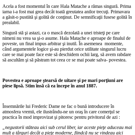
Acela a fost momentul în care Hala Matache a rămas singură. Prima
iarna i-a fost mai grea decât toată greutatea anilor trecuţi. Primavara
a găsit-o pustiită şi golită de conţinut. De semnificaţii fusese golită în
prealabil.
Singură stă şi astazi, ca o mască dezolată a unei tristeţi pe care
nimeni nu vrea sa şi-o asume. Hala Matache e aproape de finalul de
poveste, un final impus arbitrar şi inutil. În asemenea momente,
când argumentele logice şi-au pierdut orice utilitate singurul lucru
care se mai poate face este să deschidem ochii larg, să avem rabdare
să ascultăm şi să păstram tot ceea ce se mai poate salva- povestea.
Povestea e aproape
ş
tears
ă
de uitare
ş
i pe mari por
ţ
iuni are
piese lips
ă
. Stim
î
ns
ă că
ea
î
ncepe
î
n anul 1887.
Însemnările lui Frederic Dame ne fac o bună introducere în
atmosfera vremii, ele ilustrându-ne un oraş în care comerţul se
practica în mod improvizat şi pitoresc pentru privitorul de azi :
„negustorii st
ă
teau aici sub cerul liber, iar aceste pie
ţ
e aduceau mai
mult a t
â
rguri dec
â
t a pie
ţ
e moderne, fiindc
ă
nu se vindeau aici