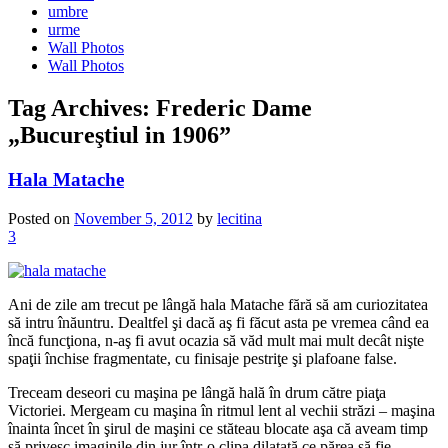
umbre
urme
Wall Photos
Wall Photos
Tag Archives:
Frederic Dame
„Bucureştiul in 1906”
Hala Matache
Posted on
November 5, 2012
by
lecitina
3
Ani de zile am trecut pe lângă hala Matache fără să am curiozitatea
să intru înăuntru. Dealtfel şi dacă aş fi făcut asta pe vremea când ea
încă funcţiona, n-aş fi avut ocazia să văd mult mai mult decât nişte
spaţii închise fragmentate, cu finisaje pestriţe şi plafoane false.
Treceam deseori cu maşina pe lângă hală în drum către piaţa
Victoriei. Mergeam cu maşina în ritmul lent al vechii străzi – maşina
înainta încet în şirul de maşini ce stăteau blocate aşa că aveam timp
să privesc imaginile din jur într-o clipa dilatată ce părea să fie