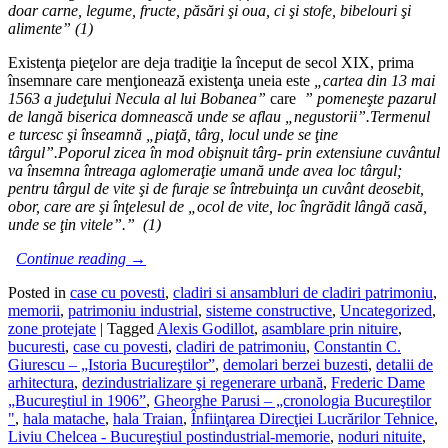
doar carne, legume, fructe, p
ă
s
ă
ri
ş
i oua, ci
ş
i stofe, bibelouri
ş
i
alimente” (1)
Existenţa pieţelor are deja tradiţie la început de secol XIX, prima
însemnare care menţionează existenţa uneia este
„cartea din 13 mai
1563 a jude
ţ
ului Necula al lui Bobanea”
care
” pomene
ş
te pazarul
de lang
ă
biserica domneasc
ă
unde se aflau „negustorii”.Termenul
e turcesc
ş
i
î
nseamn
ă
„pia
ţă
, t
â
rg, locul unde se
ţ
ine
t
â
rgul”.Poporul zicea
î
n mod obi
ş
nuit t
â
rg- prin extensiune cuv
â
ntul
va
î
nsemna
î
ntreaga aglomera
ţ
ie uman
ă
unde avea loc t
â
rgul;
pentru t
â
rgul de vite
ş
i de furaje se
î
ntrebuin
ţ
a un cuv
â
nt deosebit,
obor, care are
ş
i
î
n
ţ
elesul de „ocol de vite, loc
î
ngr
ă
dit l
â
ng
ă
cas
ă
,
unde se
ţ
in vitele”.” (1)
Continue reading
→
Posted in
case cu povesti
,
cladiri si ansambluri de cladiri patrimoniu
,
memorii
,
patrimoniu industrial
,
sisteme constructive
,
Uncategorized
,
zone protejate
|
Tagged
Alexis Godillot
,
asamblare prin nituire
,
bucuresti
,
case cu povesti
,
cladiri de patrimoniu
,
Constantin C.
Giurescu – „Istoria Bucureştilor”
,
demolari berzei buzesti
,
detalii de
arhitectura
,
dezindustrializare şi regenerare urbană
,
Frederic Dame
„Bucureştiul in 1906”
,
Gheorghe Parusi – „cronologia Bucureştilor
"
,
hala matache
,
hala Traian
,
Înfiinţarea Direcţiei Lucrărilor Tehnice
,
Liviu Chelcea - Bucureştiul postindustrial-memorie
,
noduri nituite
,