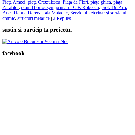
Piaţa Amzei
,
piaţa Cretzulescu
,
Piaţa de Flori
,
piaţa ghica
,
piaţa
Zarafilor
,
planul borroczyn
,
primarul C.F. Robescu
,
prof. Dr. Arh.
Anca Hanna Derer- Hala Matache
,
Serviciul veterinar şi serviciul
chimic
,
structuri metalice
|
3
Replies
sustin si particip la proiectul
facebook