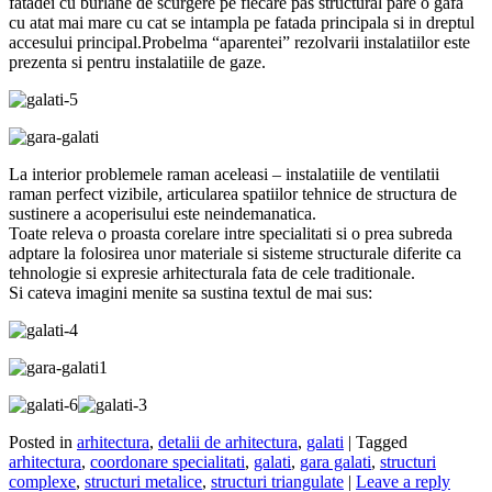
fatadei cu burlane de scurgere pe fiecare pas structural pare o gafa
cu atat mai mare cu cat se intampla pe fatada principala si in dreptul
accesului principal.Probelma “aparentei” rezolvarii instalatiilor este
prezenta si pentru instalatiile de gaze.
La interior problemele raman aceleasi – instalatiile de ventilatii
raman perfect vizibile, articularea spatiilor tehnice de structura de
sustinere a acoperisului este neindemanatica.
Toate releva o proasta corelare intre specialitati si o prea subreda
adptare la folosirea unor materiale si sisteme structurale diferite ca
tehnologie si expresie arhitecturala fata de cele traditionale.
Si cateva imagini menite sa sustina textul de mai sus:
Posted in
arhitectura
,
detalii de arhitectura
,
galati
|
Tagged
arhitectura
,
coordonare specialitati
,
galati
,
gara galati
,
structuri
complexe
,
structuri metalice
,
structuri triangulate
|
Leave a reply