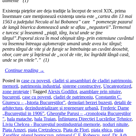
alimente” (1)
Existenţa pieţelor are deja tradiţie la început de secol XIX, prima
însemnare care menţionează existenţa uneia este
„cartea din 13 mai
1563 a jude
ţ
ului Necula al lui Bobanea”
care
” pomene
ş
te pazarul
de lang
ă
biserica domneasc
ă
unde se aflau „negustorii”.Termenul
e turcesc
ş
i
î
nseamn
ă
„pia
ţă
, t
â
rg, locul unde se
ţ
ine
t
â
rgul”.Poporul zicea
î
n mod obi
ş
nuit t
â
rg- prin extensiune cuv
â
ntul
va
î
nsemna
î
ntreaga aglomera
ţ
ie uman
ă
unde avea loc t
â
rgul;
pentru t
â
rgul de vite
ş
i de furaje se
î
ntrebuin
ţ
a un cuv
â
nt deosebit,
obor, care are
ş
i
î
n
ţ
elesul de „ocol de vite, loc
î
ngr
ă
dit l
â
ng
ă
cas
ă
,
unde se
ţ
in vitele”.” (1)
Continue reading
→
Posted in
case cu povesti
,
cladiri si ansambluri de cladiri patrimoniu
,
memorii
,
patrimoniu industrial
,
sisteme constructive
,
Uncategorized
,
zone protejate
|
Tagged
Alexis Godillot
,
asamblare prin nituire
,
bucuresti
,
case cu povesti
,
cladiri de patrimoniu
,
Constantin C.
Giurescu – „Istoria Bucureştilor”
,
demolari berzei buzesti
,
detalii de
arhitectura
,
dezindustrializare şi regenerare urbană
,
Frederic Dame
„Bucureştiul in 1906”
,
Gheorghe Parusi – „cronologia Bucureştilor
"
,
hala matache
,
hala Traian
,
Înfiinţarea Direcţiei Lucrărilor Tehnice
,
Liviu Chelcea - Bucureştiul postindustrial-memorie
,
noduri nituite
,
Piaţa Amzei
,
piaţa Cretzulescu
,
Piaţa de Flori
,
piaţa ghica
,
piaţa
Zarafilor
,
planul borroczyn
,
primarul C.F. Robescu
,
prof. Dr. Arh.