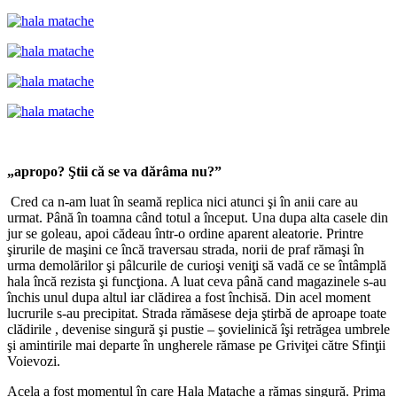
„apropo? Ştii că se va dărâma nu?”
Cred ca n-am luat în seamă replica nici atunci şi în anii care au
urmat. Până în toamna când totul a început. Una dupa alta casele din
jur se goleau, apoi cădeau într-o ordine aparent aleatorie. Printre
şirurile de maşini ce încă traversau strada, norii de praf rămaşi în
urma demolărilor şi pâlcurile de curioşi veniţi să vadă ce se întâmplă
hala încă rezista şi funcţiona. A luat ceva până cand magazinele s-au
închis unul dupa altul iar clădirea a fost închisă. Din acel moment
lucrurile s-au precipitat. Strada rămăsese deja ştirbă de aproape toate
clădirile , devenise singură şi pustie – şovielinică îşi retrăgea umbrele
şi amintirile mai departe în ungherele rămase pe Griviţei către Sfinţii
Voievozi.
Acela a fost momentul în care Hala Matache a rămas singură. Prima