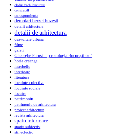
cladiri vechi bucuresti
constructii
corespondenta
demolari berzei buzesti
detalii arhitectura
detalii de arhitectura
dezvoltare urbana
filme
galati
Gheorghe Parusi – „cronologia Bucureştilor "
horia creanga
interbelic
interioare
literatura
locuinte colective
locuinte sociale
locuire
patrimoniu
patrimoniu de arhitectura
proiect arhitectura
revista arhitectura
spatii interioare
spatiu subiectiv
stil eclectic