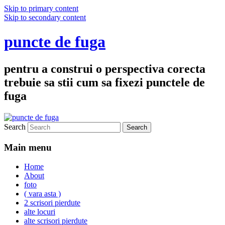
Skip to primary content
Skip to secondary content
puncte de fuga
pentru a construi o perspectiva corecta
trebuie sa stii cum sa fixezi punctele de
fuga
Search
Main menu
Home
About
foto
( vara asta )
2 scrisori pierdute
alte locuri
alte scrisori pierdute