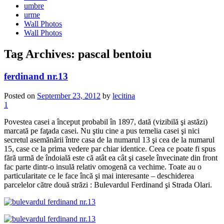
umbre
urme
Wall Photos
Wall Photos
Tag Archives:
pascal bentoiu
ferdinand nr.13
Posted on
September 23, 2012
by
lecitina
1
Povestea casei a început probabil în 1897, dată (vizibilă şi astăzi)
marcată pe faţada casei. Nu ştiu cine a pus temelia casei şi nici
secretul asemănării între casa de la numarul 13 şi cea de la numarul
15, case ce la prima vedere par chiar identice. Ceea ce poate fi spus
fără urmă de îndoială este că atât ea cât şi casele învecinate din front
fac parte dintr-o insulă relativ omogenă ca vechime. Toate au o
particularitate ce le face încă şi mai interesante – deschiderea
parcelelor către două străzi : Bulevardul Ferdinand şi Strada Olari.