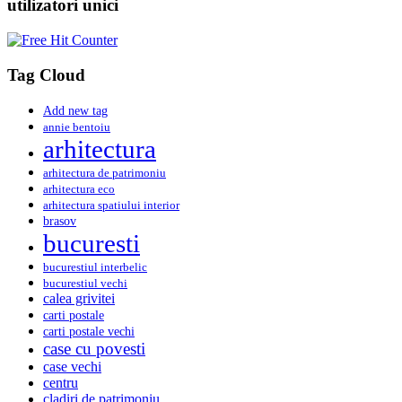
utilizatori unici
Tag Cloud
Add new tag
annie bentoiu
arhitectura
arhitectura de patrimoniu
arhitectura eco
arhitectura spatiului interior
brasov
bucuresti
bucurestiul interbelic
bucurestiul vechi
calea grivitei
carti postale
carti postale vechi
case cu povesti
case vechi
centru
cladiri de patrimoniu