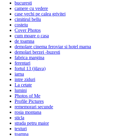
bucuresti
camere cu vedere
case vechi pe calea grivitei
cimitirul bellu
costeiu
Cover Photos
cum moare o casa
de toamna
demolare cinema feroviar si hotel marna
demolari berzei -buzesti
fabrica margina
ferentari
fortul 13 (jilava)
iarna
intre ziduri
La cetate
lumini
Photos of Me
Profile Pictures
rememorari secunde
rosia montana
sticla
strada petru maior
texturi
toamna