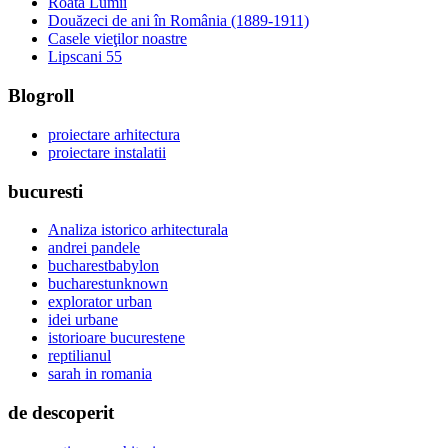
Roata Lumii
Douăzeci de ani în România (1889-1911)
Casele vieţilor noastre
Lipscani 55
Blogroll
proiectare arhitectura
proiectare instalatii
bucuresti
Analiza istorico arhitecturala
andrei pandele
bucharestbabylon
bucharestunknown
explorator urban
idei urbane
istorioare bucurestene
reptilianul
sarah in romania
de descoperit