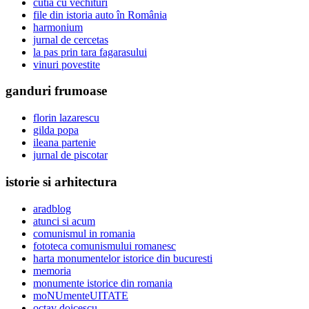
cutia cu vechituri
file din istoria auto în România
harmonium
jurnal de cercetas
la pas prin tara fagarasului
vinuri povestite
ganduri frumoase
florin lazarescu
gilda popa
ileana partenie
jurnal de piscotar
istorie si arhitectura
aradblog
atunci si acum
comunismul in romania
fototeca comunismului romanesc
harta monumentelor istorice din bucuresti
memoria
monumente istorice din romania
moNUmenteUITATE
octav doicescu