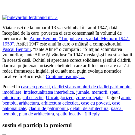
Viaţa casei de la numarul 13 s-a schimbat în anul 1947, dată
începând de la care povestea ei este consemnată în volumul de
memorii al lui
Annie Bentoiu
“Timpul ce ni s-a dat- Memorii 1947-
1959”
. Astfel 1947 este anul în care o mătuşă a compozitorului
Pascal Bentoiu
, “tante Aline” o cumpără : “Simţind schimbarea
vremurilor, tante Aline îşi vânduse în 1947 moşia şi-şi investise banii
în această casă. Ochiul ei apreciase corect soliditatea şi stilul clădirii,
dar mai puţin exact uriaşele cheltuieli care ar fi fost necesare ca să-i
redea frumuseţea iniţială, şi cu atât mai puţin evoluţia normelor
locative în Bucureşti.”
Continue reading
→
Posted in
case cu povesti
,
cladiri si ansambluri de cladiri patrimoniu
,
imobiliare
,
intelectualitatea interbelica
,
jurnale
,
memorii
,
spatii
interioare
,
stil eclectic
,
Uncategorized
,
zone protejate
|
Tagged
annie
bentoiu
,
arhitectura
,
arhitectura eclectica
,
case cu povesti
,
case
nationalizate
,
cladiri de patrimoniu
,
detalii de arhitectura
,
pascal
bentoiu
,
plan de arhitectura
,
spatiu locativ
|
1
Reply
sustin si particip la proiectul