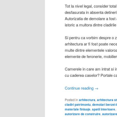
Tot la nivel legal, consider tota
desfasurata in absenta detinerii
Autorizatia de demolare a fost
istoric a multora dintre cladiril
Si pentru ca vorbim despre o 
arhitectura ar fi fost poate n
multe dintre elementele valoroa
elemente de feronerie, mobilier
Camerele in care am intrat si i
cu caderea caselor? Portale catr
Continue reading
→
Posted in
arhitectura
,
arhitectura s
cladiri patrimoniu
,
demolari berzei-
materiale finisaje
,
spatii interioare
,
autorizare de construire
,
autorizar