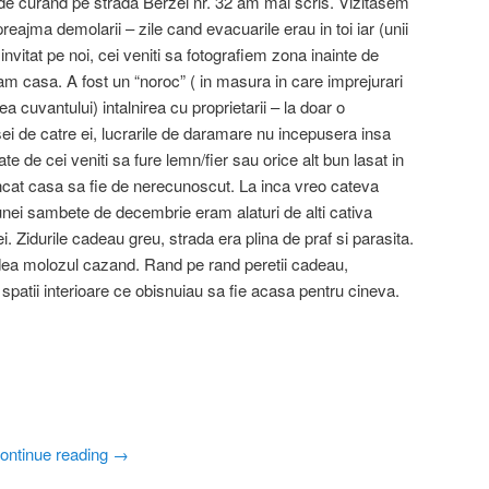
de curand pe strada Berzei nr. 32 am mai scris. Vizitasem
preajma demolarii – zile cand evacuarile erau in toi iar (unii
 invitat pe noi, cei veniti sa fotografiem zona inainte de
itam casa. A fost un “noroc” ( in masura in care imprejurari
rea cuvantului) intalnirea cu proprietarii – la doar o
 de catre ei, lucrarile de daramare nu incepusera insa
ate de cei veniti sa fure lemn/fier sau orice alt bun lasat in
ncat casa sa fie de nerecunoscut. La inca vreo cateva
 unei sambete de decembrie eram alaturi de alti cativa
i. Zidurile cadeau greu, strada era plina de praf si parasita.
edea molozul cazand. Rand pe rand peretii cadeau,
spatii interioare ce obisnuiau sa fie acasa pentru cineva.
ontinue reading
→