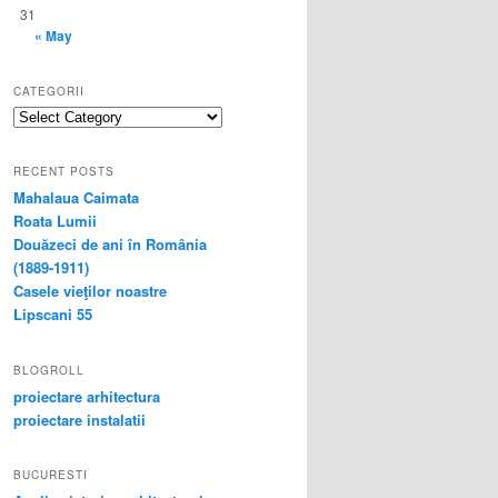
31
« May
CATEGORII
categorii
RECENT POSTS
Mahalaua Caimata
Roata Lumii
Douăzeci de ani în România
(1889-1911)
Casele vieţilor noastre
Lipscani 55
BLOGROLL
proiectare arhitectura
proiectare instalatii
BUCURESTI