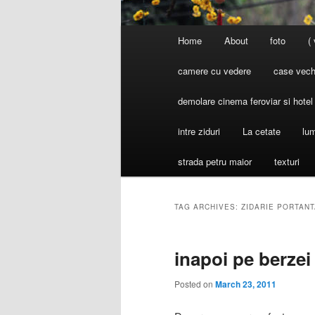
Main
Home
About
foto
(
menu
camere cu vedere
case vechi
demolare cinema feroviar si hote
intre ziduri
La cetate
lum
strada petru maior
texturi
TAG ARCHIVES:
ZIDARIE PORTANT
inapoi pe berzei
Posted on
March 23, 2011