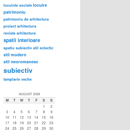
locuire
locuinte sociale
patrimoniu
patrimoniu de arhitectura
proiect arhitectura
revista arhitectura
spatii interioare
spatiu subiectiv
stil eclectic
stil modern
stil neoromanesc
subiectiv
tamplarie veche
AUGUST 2026
M
T
W
T
F
S
S
1
2
3
4
5
6
7
8
9
10
11
12
13
14
15
16
17
18
19
20
21
22
23
24
25
26
27
28
29
30