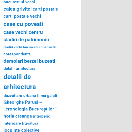
bucurestiul vechi
calea grivitei
carti postale
carti postale vechi
case cu povesti
case vechi
centru
cladiri de patrimoniu
cladiri vechi bucuresti
constructii
corespondenta
demolari berzei buzesti
detalii arhitectura
detalii de
arhitectura
dezvoltare urbana
filme
galati
Gheorghe Parusi –
„cronologia Bucureştilor "
horia creanga
interbelic
interioare
literatura
locuinte colective