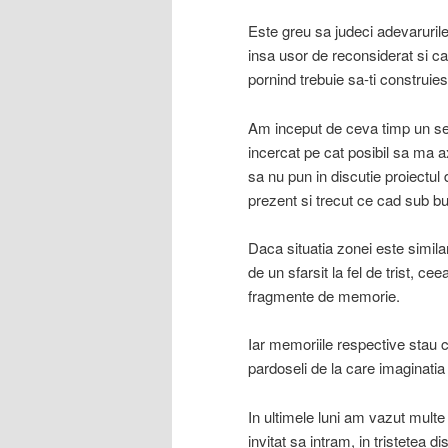
Este greu sa judeci adevarurile,
insa usor de reconsiderat si can
pornind trebuie sa-ti construiest
Am inceput de ceva timp un set
incercat pe cat posibil sa ma a
sa nu pun in discutie proiectu
prezent si trecut ce cad sub b
Daca situatia zonei este similar
de un sfarsit la fel de trist, c
fragmente de memorie.
Iar memoriile respective stau 
pardoseli de la care imaginatia
In ultimele luni am vazut multe
invitat sa intram, in tristetea di