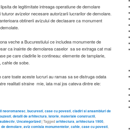
l lipsita de legitimitate intreaga operatiune de demolare
 tuturor avizelor necesare autorizarii lucrarilor de demolare.
 anterioara obtinerii avizului de declasare ca monument
e demolate.
zona veche a Bucurestiului ce includea monumente de
ecesar ca inainte de demolarea caselor sa se extraga cat mai
se pe care cladirile le contineau: elemente de tamplarie,
, cahle de sobe.
n care toate aceste lucruri au ramas sa se distruga odata
e realitati straine mie, iata mai jos cateva dintre ele:
til neoromanesc
,
bucuresti
,
case cu povesti
,
cladiri si ansambluri de
buzesti
,
detalii de arhitectura
,
istorie
,
materiale constructii
,
subiectiv
,
Uncategorized
|
Tagged
arhitectura
,
arhitectura 1900
,
e de demolare
,
aviz comisia monumentelor
,
cahle
,
case cu povesti
,