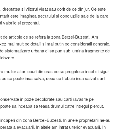
 dreptatea si viitorul visat sau dorit de ce din jur. Ce este
tarit este imaginea trecutului si concluziile sale de la care
i valorile si prezentul.
 de articole ce se refera la zona Berzei-Buzesti. Am
xez mai mult pe detalii si mai putin pe consideratii generale,
l de sistematizare urbana ci sa pun sub lumina fragmente de
uldozere.
a multor altor locuri din oras ce se pregatesc incet si sigur
eea ce se poate insa salva, ceea ce trebuie insa salvat sunt
conservate in poze decolorate sau carti ravasite pe
 poate sa inceapa sa teasa drumul catre intregul pierdut.
 incaperi din zona Berzei-Buzesti. In unele proprietarii ne-au
sperata a evacuarii. In altele am intrat ulterior evacuarii. In