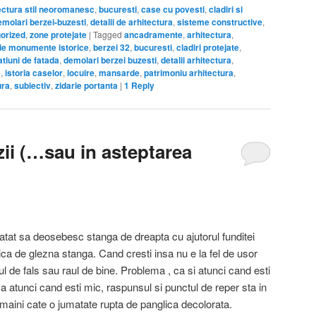
ectura stil neoromanesc
,
bucuresti
,
case cu povesti
,
cladiri si
emolari berzei-buzesti
,
detalii de arhitectura
,
sisteme constructive
,
orized
,
zone protejate
|
Tagged
ancadramente
,
arhitectura
,
ie monumente istorice
,
berzei 32
,
bucuresti
,
cladiri protejate
,
tiuni de fatada
,
demolari berzei buzesti
,
detalii arhitectura
,
e
,
istoria caselor
,
locuire
,
mansarde
,
patrimoniu arhitectura
,
ura
,
subiectiv
,
zidarie portanta
|
1
Reply
zii (…sau in asteptarea
tat sa deosebesc stanga de dreapta cu ajutorul funditei
tica de glezna stanga. Cand cresti insa nu e la fel de usor
l de fals sau raul de bine. Problema , ca si atunci cand esti
ca atunci cand esti mic, raspunsul si punctul de reper sta in
e maini cate o jumatate rupta de panglica decolorata.