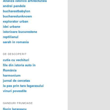
Analiza istorico arhitecturala
andrei pandele
bucharestbabylon
bucharestunknown
explorator urban
idei urbane
istorioare bucurestene
reptilianul
sarah in romania
DE DESCOPERIT
cutia cu vechituri
file din istoria auto în
România
harmonium
jurnal de cercetas
la pas prin tara fagarasului
vinuri povestite
GANDURI FRUMOASE
florin lazarescu