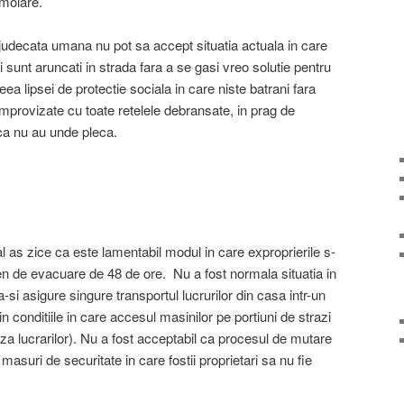
emolare.
udecata umana nu pot sa accept situatia actuala in care
ti sunt aruncati in strada fara a se gasi vreo solutie pentru
eea lipsei de protectie sociala in care niste batrani fara
 improvizate cu toate retelele debransate, in prag de
ca nu au unde pleca.
al as zice ca este lamentabil modul in care exproprierile s-
en de evacuare de 48 de ore. Nu a fost normala situatia in
a-si asigure singure transportul lucrurilor din casa intr-un
n conditiile in care accesul masinilor pe portiuni de strazi
uza lucrarilor). Nu a fost acceptabil ca procesul de mutare
masuri de securitate in care fostii proprietari sa nu fie