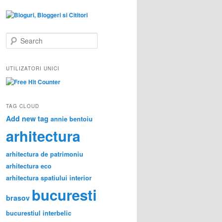
S
e
a
r
UTILIZATORI UNICI
c
h
TAG CLOUD
Add new tag
annie bentoiu
arhitectura
arhitectura de patrimoniu
arhitectura eco
arhitectura spatiului interior
bucuresti
brasov
bucurestiul interbelic