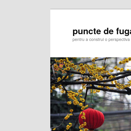
Skip
Skip
to
to
primary
secondary
puncte de fug
content
content
pentru a construi o perspectiva 