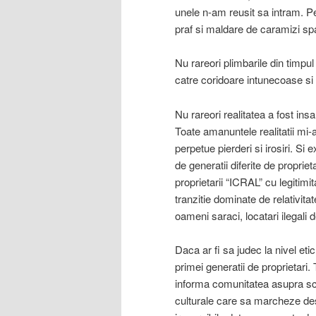
unele n-am reusit sa intram. Pe
praf si maldare de caramizi sp
Nu rareori plimbarile din timpul
catre coridoare intunecoase si i
Nu rareori realitatea a fost in
Toate amanuntele realitatii mi-au
perpetue pierderi si irosiri. Si 
de generatii diferite de proprieta
proprietarii “ICRAL” cu legitimi
tranzitie dominate de relativitate
oameni saraci, locatari ilegali d
Daca ar fi sa judec la nivel eti
primei generatii de proprietari. T
informa comunitatea asupra sc
culturale care sa marcheze des