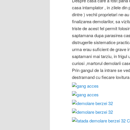
Despre casa care a fost pana 
casa intamplator , in zilele din 
dintre ) vechii proprietari ne-au
finalizarea demolarilor, sa viz
triste de acest fel permit folosi
saptamana dupa parasirea casei
distrugerile sistematice practic
urma erau suficient de grave i
saptamani mai tarziu, in frigul
curiosi ,martorul demolarii case
Prin gangul de la intrare se v
destramand cu fiecare lovitura 
C