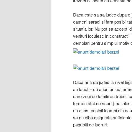
ireversibil odata cu aceasta d
Daca este sa sa judec dupa o j
oameni saraci si fara posibilita
situatia lor. Nu pot sa accept id
venituri locuiesc in constructii
demolari pentru simplul motiv 
Daca ar fi sa judec la nivel leg
au facut – cu anunturi cu term
care zeci de familii au trebuit s
termen atat de scurt (mai ales i
nu a fost posibil tocmai din ca
sa nu aiba asigurata suficiente 
pagubiti de lucruri.