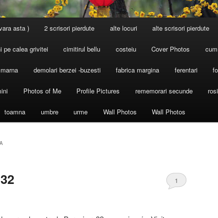
 vara asta )
2 scrisori pierdute
alte locuri
alte scrisori pierdute
 pe calea grivitei
cimitirul bellu
costeiu
Cover Photos
cum
l marna
demolari berzei -buzesti
fabrica margina
ferentari
fo
ini
Photos of Me
Profile Pictures
rememorari secunde
ros
toamna
umbre
urme
Wall Photos
Wall Photos
A
 32
1