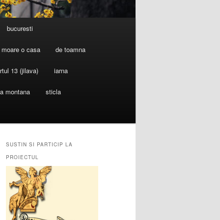
bucuresti
 moare o casa
de toamna
rtul 13 (jilava)
iarna
ia montana
sticla
SUSTIN SI PARTICIP LA
PROIECTUL