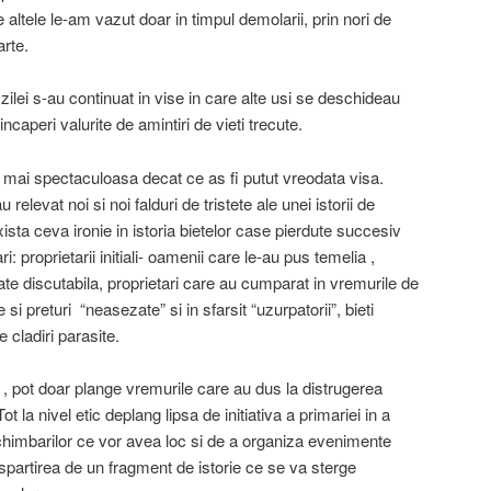
 altele le-am vazut doar in timpul demolarii, prin nori de
arte.
 zilei s-au continuat in vise in care alte usi se deschideau
ncaperi valurite de amintiri de vieti trecute.
sa mai spectaculoasa decat ce as fi putut vreodata visa.
 relevat noi si noi falduri de tristete ale unei istorii de
exista ceva ironie in istoria bietelor case pierdute succesiv
ri: proprietarii initiali- oamenii care le-au pus temelia ,
tate discutabila, proprietari care au cumparat in vremurile de
 si preturi “neasezate” si in sfarsit “uzurpatorii”, bieti
e cladiri parasite.
c , pot doar plange vremurile care au dus la distrugerea
ot la nivel etic deplang lipsa de initiativa a primariei in a
himbarilor ce vor avea loc si de a organiza evenimente
partirea de un fragment de istorie ce se va sterge