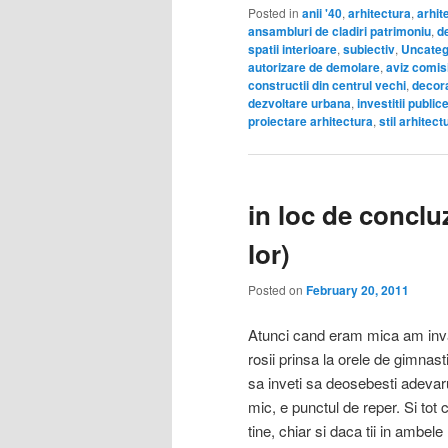
Posted in
anii '40
,
arhitectura
,
arhit
ansambluri de cladiri patrimoniu
,
d
spatii interioare
,
subiectiv
,
Uncateg
autorizare de demolare
,
aviz comis
constructii din centrul vechi
,
decora
dezvoltare urbana
,
investitii public
proiectare arhitectura
,
stil arhitect
in loc de conclu
lor)
Posted on
February 20, 2011
Atunci cand eram mica am inva
rosii prinsa la orele de gimnas
sa inveti sa deosebesti adevaru
mic, e punctul de reper. Si tot 
tine, chiar si daca tii in ambel