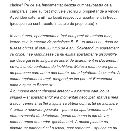
cladire? Pe ce s-a fundamentat decizia dumneavoastra de a
cumpara si care au fost motivele vechiului proprietar de a vinde?
Aveti idee cate familii au locuit respectivul apartament in trecut
(presupun ca sunt trecute in actele de proprietate) ?
In cazul meu, apartamentul a fost cumparat de matusa mea,
lector univ. la catedra de psihologie B. E., in anul 2000, dupa ce
fusese chirias al statului timp de 4 ani. Solicitand un apartament
cu chirie, i se raspunsese ca nu exista apartamente disponibile,
dar daca gaseste singura un astfel de apartament in Bucuresti, i
se va incheia contractul de inchiriere. Matusa mea nu era genul
de persoana care sa se dea batuta, era o luptatoare innascuta. A
cautat saptamani intregi, mergand pe jos prin tot Bucurestiul
pana a ajuns in Berzei 32.
Aici murise recent chiriasul anterior – o batrana care locuia
singura – si apartamentul era momentan neocupat. Matusa mea
a facut cerere si astfel a ajuns sa obtina contractul de inchiriere.
A urmat o renovare generala – pentru ca apartamentul era in
stare avansata de deteriorare (pereti cu huma in loc de var,
parchet umed si murdar, gandaci etc). A spalat placuta cu
placuta tot parchetul si l-a uscat, apoi remontat – spunea ca nu