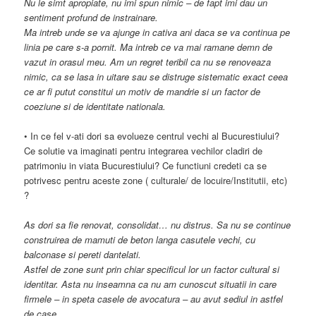
Nu le simt apropiate, nu imi spun nimic – de fapt imi dau un
sentiment profund de instrainare.
Ma intreb unde se va ajunge in cativa ani daca se va continua pe
linia pe care s-a pornit. Ma intreb ce va mai ramane demn de
vazut in orasul meu. Am un regret teribil ca nu se renoveaza
nimic, ca se lasa in uitare sau se distruge sistematic exact ceea
ce ar fi putut constitui un motiv de mandrie si un factor de
coeziune si de identitate nationala.
• In ce fel v-ati dori sa evolueze centrul vechi al Bucurestiului?
Ce solutie va imaginati pentru integrarea vechilor cladiri de
patrimoniu in viata Bucurestiului? Ce functiuni credeti ca se
potrivesc pentru aceste zone ( culturale/ de locuire/Institutii, etc)
?
As dori sa fie renovat, consolidat… nu distrus. Sa nu se continue
construirea de mamuti de beton langa casutele vechi, cu
balconase si pereti dantelati.
Astfel de zone sunt prin chiar specificul lor un factor cultural si
identitar. Asta nu inseamna ca nu am cunoscut situatii in care
firmele – in speta casele de avocatura – au avut sediul in astfel
de case.