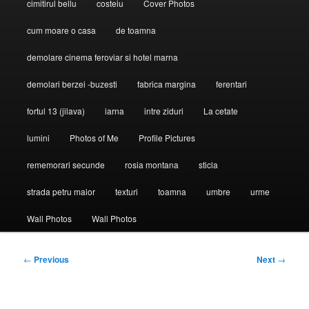
cimitirul bellu
costeiu
Cover Photos
cum moare o casa
de toamna
demolare cinema feroviar si hotel marna
demolari berzei -buzesti
fabrica margina
ferentari
fortul 13 (jilava)
iarna
intre ziduri
La cetate
lumini
Photos of Me
Profile Pictures
rememorari secunde
rosia montana
sticla
strada petru maior
texturi
toamna
umbre
urme
Wall Photos
Wall Photos
Post
←
Previous
Next
→
navigation