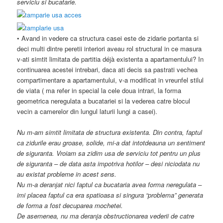
serviciu si bucatarie.
• Avand in vedere ca structura casei este de zidarie portanta si
deci multi dintre peretii interiori aveau rol structural in ce masura
v-ati simtit limitata de partitia déjà existenta a apartamentului? In
continuarea acestei intrebari, daca ati decis sa pastrati vechea
compartimentare a apartamentului, v-a modificat in vreunfel stilul
de viata ( ma refer in special la cele doua intrari, la forma
geometrica neregulata a bucatariei si la vederea catre blocul
vecin a camerelor din lungul laturii lungi a casei).
Nu m-am simtit limitata de structura existenta. Din contra, faptul
ca zidurile erau groase, solide, mi-a dat intotdeauna un sentiment
de siguranta. Vroiam sa zidim usa de serviciu tot pentru un plus
de siguranta – de data asta impotriva hotilor – desi niciodata nu
au existat probleme in acest sens.
Nu m-a deranjat nici faptul ca bucataria avea forma neregulata –
imi placea faptul ca era spatioasa si singura “problema” generata
de forma a fost decuparea mochetei.
De asemenea, nu ma deranja obstructionarea vederii de catre