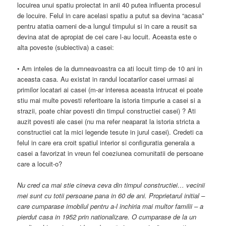
locuirea unui spatiu proiectat in anii 40 putea influenta procesul
de locuire. Felul in care acelasi spatiu a putut sa devina “acasa”
pentru atatia oameni de-a lungul timpului si in care a reusit sa
devina atat de apropiat de cei care l-au locuit. Aceasta este o
alta poveste (subiectiva) a casei:
• Am inteles de la dumneavoastra ca ati locuit timp de 10 ani in
aceasta casa. Au existat in randul locatarilor casei urmasi ai
primilor locatari ai casei (m-ar interesa aceasta intrucat ei poate
stiu mai multe povesti referitoare la istoria timpurie a casei si a
strazii, poate chiar povesti din timpul constructiei casei) ? Ati
auzit povesti ale casei (nu ma refer neaparat la istoria stricta a
constructiei cat la mici legende tesute in jurul casei). Credeti ca
felul in care era croit spatiul interior si configuratia generala a
casei a favorizat in vreun fel coeziunea comunitatii de persoane
care a locuit-o?
Nu cred ca mai stie cineva ceva din timpul constructiei… vecinii
mei sunt cu totii persoane pana in 60 de ani. Proprietarul initial –
care cumparase imobilul pentru a-l inchiria mai multor familii – a
pierdut casa in 1952 prin nationalizare. O cumparase de la un