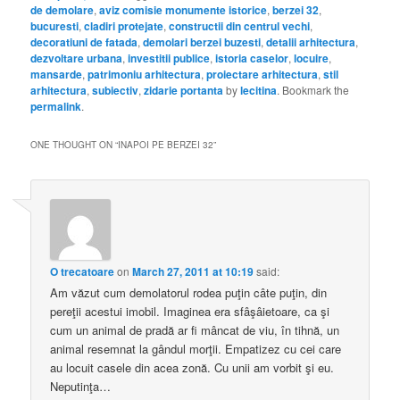
de demolare
,
aviz comisie monumente istorice
,
berzei 32
,
bucuresti
,
cladiri protejate
,
constructii din centrul vechi
,
decoratiuni de fatada
,
demolari berzei buzesti
,
detalii arhitectura
,
dezvoltare urbana
,
investitii publice
,
istoria caselor
,
locuire
,
mansarde
,
patrimoniu arhitectura
,
proiectare arhitectura
,
stil
arhitectura
,
subiectiv
,
zidarie portanta
by
lecitina
. Bookmark the
permalink
.
ONE THOUGHT ON “
INAPOI PE BERZEI 32
”
O trecatoare
on
March 27, 2011 at 10:19
said:
Am văzut cum demolatorul rodea puţin câte puţin, din
pereţii acestui imobil. Imaginea era sfâşâietoare, ca şi
cum un animal de pradă ar fi mâncat de viu, în tihnă, un
animal resemnat la gândul morţii. Empatizez cu cei care
au locuit casele din acea zonă. Cu unii am vorbit şi eu.
Neputinţa…