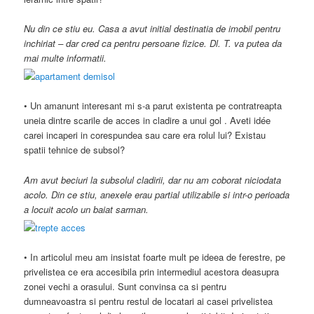
Nu din ce stiu eu. Casa a avut initial destinatia de imobil pentru
inchiriat – dar cred ca pentru persoane fizice. Dl. T. va putea da
mai multe informatii.
• Un amanunt interesant mi s-a parut existenta pe contratreapta
uneia dintre scarile de acces in cladire a unui gol . Aveti idée
carei incaperi in corespundea sau care era rolul lui? Existau
spatii tehnice de subsol?
Am avut beciuri la subsolul cladirii, dar nu am coborat niciodata
acolo. Din ce stiu, anexele erau partial utilizabile si intr-o perioada
a locuit acolo un baiat sarman.
• In articolul meu am insistat foarte mult pe ideea de ferestre, pe
privelistea ce era accesibila prin intermediul acestora deasupra
zonei vechi a orasului. Sunt convinsa ca si pentru
dumneavoastra si pentru restul de locatari ai casei privelistea