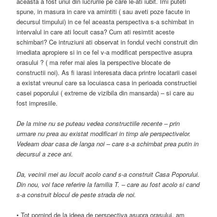
aceasta a fost unul din lucrurile pe care le-ati iubit. Imi puteti
spune, in masura in care va amintiti ( sau aveti poze facute in
decursul timpului) in ce fel aceasta perspectiva s-a schimbat in
intervalul in care ati locuit casa? Cum ati resimtit aceste
schimbari? Ce intruziuni ati observat in fondul vechi construit din
imediata apropiere si in ce fel v-a modificat perspective asupra
orasului ? ( ma refer mai ales la perspective blocate de
constructii noi). As fi iarasi interesata daca printre locatarii casei
a existat vreunul care sa locuiasca casa in perioada constructiei
casei poporului ( extreme de vizibila din mansarda) – si care au
fost impresiile.
De la mine nu se puteau vedea constructiile recente – prin
urmare nu prea au existat modificari in timp ale perspectivelor.
Vedeam doar casa de langa noi – care s-a schimbat prea putin in
decursul a zece ani.
Da, vecinii mei au locuit acolo cand s-a construit Casa Poporului.
Din nou, voi face referire la familia T. – care au fost acolo si cand
s-a construit blocul de peste strada de noi.
• Tot pornind de la ideea de perspectiva asupra orasului, am