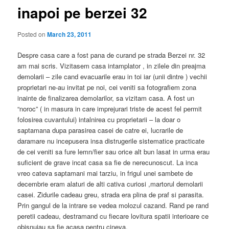
inapoi pe berzei 32
Posted on
March 23, 2011
Despre casa care a fost pana de curand pe strada Berzei nr. 32
am mai scris. Vizitasem casa intamplator , in zilele din preajma
demolarii – zile cand evacuarile erau in toi iar (unii dintre ) vechii
proprietari ne-au invitat pe noi, cei veniti sa fotografiem zona
inainte de finalizarea demolarilor, sa vizitam casa. A fost un
“noroc” ( in masura in care imprejurari triste de acest fel permit
folosirea cuvantului) intalnirea cu proprietarii – la doar o
saptamana dupa parasirea casei de catre ei, lucrarile de
daramare nu incepusera insa distrugerile sistematice practicate
de cei veniti sa fure lemn/fier sau orice alt bun lasat in urma erau
suficient de grave incat casa sa fie de nerecunoscut. La inca
vreo cateva saptamani mai tarziu, in frigul unei sambete de
decembrie eram alaturi de alti cativa curiosi ,martorul demolarii
casei. Zidurile cadeau greu, strada era plina de praf si parasita.
Prin gangul de la intrare se vedea molozul cazand. Rand pe rand
peretii cadeau, destramand cu fiecare lovitura spatii interioare ce
obisnuiau sa fie acasa pentru cineva.