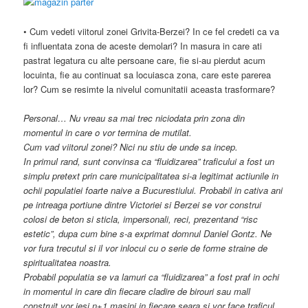
• Cum vedeti viitorul zonei Grivita-Berzei? In ce fel credeti ca va
fi influentata zona de aceste demolari? In masura in care ati
pastrat legatura cu alte persoane care, fie si-au pierdut acum
locuinta, fie au continuat sa locuiasca zona, care este parerea
lor? Cum se resimte la nivelul comunitatii aceasta trasformare?
Personal… Nu vreau sa mai trec niciodata prin zona din
momentul in care o vor termina de mutilat.
Cum vad viitorul zonei? Nici nu stiu de unde sa incep.
In primul rand, sunt convinsa ca “fluidizarea” traficului a fost un
simplu pretext prin care municipalitatea si-a legitimat actiunile in
ochii populatiei foarte naive a Bucurestiului. Probabil in cativa ani
pe intreaga portiune dintre Victoriei si Berzei se vor construi
colosi de beton si sticla, impersonali, reci, prezentand “risc
estetic”, dupa cum bine s-a exprimat domnul Daniel Gontz. Ne
vor fura trecutul si il vor inlocui cu o serie de forme straine de
spiritualitatea noastra.
Probabil populatia se va lamuri ca “fluidizarea” a fost praf in ochi
in momentul in care din fiecare cladire de birouri sau mall
construit vor iesi n+1 masini in fiecare seara si vor face traficul