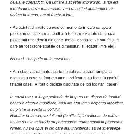
celelalte constructii. Ca urmare a acestei imprejurari, la noi era
intotdeauna ceva mai racoare vara si nefiind apartament cu
vedere la strada, era si foarte liniste.
• Au existat din cate cunoasteti momente in care sa apara
probleme de utilizare a spatiilor interioare rezultate din cauza
proiectarii unor detalii ale casei (detalii constructive sau felul in
care au fost croite spatiile ca dimensiuni si legaturi intre ele)?
Nu cred – cel putin nu in cazul meu.
• Am observat ca toate apartamentele au pastrat tamplaria
originala a casei si foarte putine modificari s-au facut la nivelul
fatadei casei. A fost o decizie discutata de toti locatarii casei?
In cazul meu, o lunga perioada de timp nu am dispus de fonduri
pentru a efectua modificari, apoi am stat intr-o perpetua incordare
cu privire la soarta imobilului.
Referitor la fatada, vecinii mei (familia T.) intentionau de cativa
ani sa renoveze fatada cu participarea tuturor celorlalti proprietari.
Nimeni nu s-a opus si din cate stiu intentionau sa se intereseze