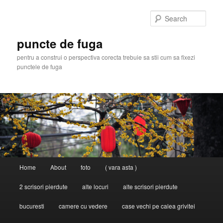
Skip
to
Sear
primary
content
puncte de fuga
pentru a construi o perspectiva corecta trebuie sa stii cum sa fixezi
punctele de fuga
Main
Home
About
foto
( vara asta )
menu
2 scrisori pierdute
alte locuri
alte scrisori pierdute
bucuresti
camere cu vedere
case vechi pe calea grivitei