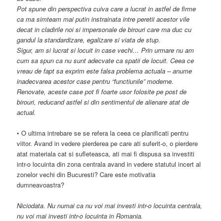
Pot spune din perspectiva cuiva care a lucrat in astfel de firme
ca ma simteam mai putin instrainata intre peretii acestor vile
decat in cladirile noi si impersonale de birouri care ma duc cu
gandul la standardizare, egalizare si viata de stup.
Sigur, am si lucrat si locuit in case vechi… Prin urmare nu am
cum sa spun ca nu sunt adecvate ca spatii de locuit. Ceea ce
vreau de fapt sa exprim este falsa problema actuala – anume
inadecvarea acestor case pentru “functiunile” moderne.
Renovate, aceste case pot fi foarte usor folosite pe post de
birouri, reducand astfel si din sentimentul de alienare atat de
actual.
• O ultima intrebare se se refera la ceea ce planificati pentru
viitor. Avand in vedere pierderea pe care ati suferit-o, o pierdere
atat materiala cat si sufleteasca, ati mai fi dispusa sa investiti
intr-o locuinta din zona centrala avand in vedere statutul incert al
zonelor vechi din Bucuresti? Care este motivatia
dumneavoastra?
Niciodata. Nu numai ca nu voi mai investi intr-o locuinta centrala,
nu voi mai investi intr-o locuinta in Romania.