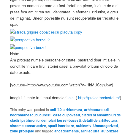
povestea oamenilor care au fost fortati sa plece, inainte de a-si
putea fixa amintirea sau identitatea in efemerul zidurilor, e greu
de imaginat. Uneori povestile nu sunt recuperabile iar trecutul e
opac.
Nota:
Am protejat numele persoanelor citate, pastrand doar intialele in
conditiile in care firul istoriei casei a prevalat oricum dincolo de
date exacte.
[youtube=http://www.youtube.com/watch?v=HhMUScjnJ5w]
imagini filmate in timpul demolarii
aici
(
http://proiectareinstal.ro/
)
This entry was posted in
anii '40
,
arhitectura
,
arhitectura stil
neoromanesc
,
bucuresti
,
case cu povesti
,
cladiri si ansambluri de
cladiri patrimoniu
,
demolari berzei-buzesti
,
detalii de arhitectura
,
sisteme constructive
,
spatii interioare
,
subiectiv
,
Uncategorized
,
zone protejate
and tagged
ancadramente
,
arhitectura
,
autorizare