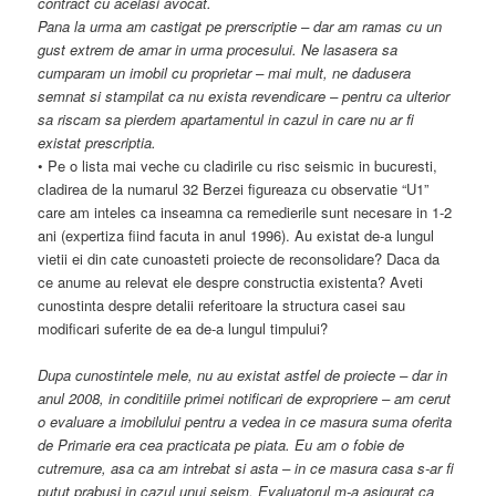
contract cu acelasi avocat.
Pana la urma am castigat pe prerscriptie – dar am ramas cu un
gust extrem de amar in urma procesului. Ne lasasera sa
cumparam un imobil cu proprietar – mai mult, ne dadusera
semnat si stampilat ca nu exista revendicare – pentru ca ulterior
sa riscam sa pierdem apartamentul in cazul in care nu ar fi
existat prescriptia.
• Pe o lista mai veche cu cladirile cu risc seismic in bucuresti,
cladirea de la numarul 32 Berzei figureaza cu observatie “U1”
care am inteles ca inseamna ca remedierile sunt necesare in 1-2
ani (expertiza fiind facuta in anul 1996). Au existat de-a lungul
vietii ei din cate cunoasteti proiecte de reconsolidare? Daca da
ce anume au relevat ele despre constructia existenta? Aveti
cunostinta despre detalii referitoare la structura casei sau
modificari suferite de ea de-a lungul timpului?
Dupa cunostintele mele, nu au existat astfel de proiecte – dar in
anul 2008, in conditiile primei notificari de expropriere – am cerut
o evaluare a imobilului pentru a vedea in ce masura suma oferita
de Primarie era cea practicata pe piata. Eu am o fobie de
cutremure, asa ca am intrebat si asta – in ce masura casa s-ar fi
putut prabusi in cazul unui seism. Evaluatorul m-a asigurat ca