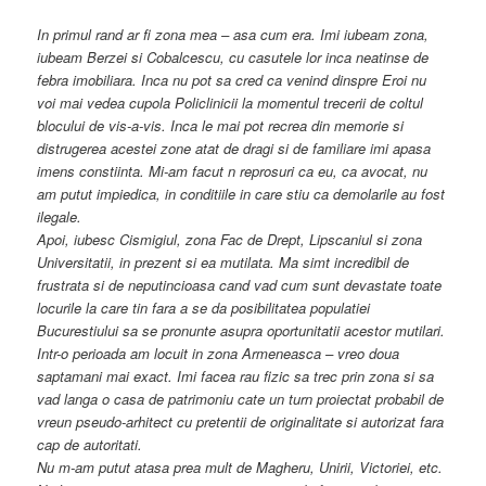
In primul rand ar fi zona mea – asa cum era. Imi iubeam zona,
iubeam Berzei si Cobalcescu, cu casutele lor inca neatinse de
febra imobiliara. Inca nu pot sa cred ca venind dinspre Eroi nu
voi mai vedea cupola Policlinicii la momentul trecerii de coltul
blocului de vis-a-vis. Inca le mai pot recrea din memorie si
distrugerea acestei zone atat de dragi si de familiare imi apasa
imens constiinta. Mi-am facut n reprosuri ca eu, ca avocat, nu
am putut impiedica, in conditiile in care stiu ca demolarile au fost
ilegale.
Apoi, iubesc Cismigiul, zona Fac de Drept, Lipscaniul si zona
Universitatii, in prezent si ea mutilata. Ma simt incredibil de
frustrata si de neputincioasa cand vad cum sunt devastate toate
locurile la care tin fara a se da posibilitatea populatiei
Bucurestiului sa se pronunte asupra oportunitatii acestor mutilari.
Intr-o perioada am locuit in zona Armeneasca – vreo doua
saptamani mai exact. Imi facea rau fizic sa trec prin zona si sa
vad langa o casa de patrimoniu cate un turn proiectat probabil de
vreun pseudo-arhitect cu pretentii de originalitate si autorizat fara
cap de autoritati.
Nu m-am putut atasa prea mult de Magheru, Unirii, Victoriei, etc.