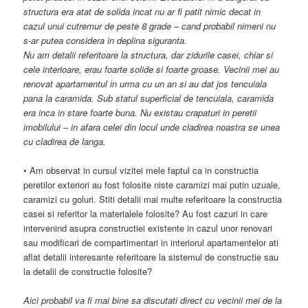
structura era atat de solida incat nu ar fi patit nimic decat in
cazul unui cutremur de peste 8 grade – cand probabil nimeni nu
s-ar putea considera in deplina siguranta.
Nu am detalii referitoare la structura, dar zidurile casei, chiar si
cele interioare, erau foarte solide si foarte groase. Vecinii mei au
renovat apartamentul in urma cu un an si au dat jos tencuiala
pana la caramida. Sub statul superficial de tencuiala, caramida
era inca in stare foarte buna. Nu existau crapaturi in peretii
imobilului – in afara celei din locul unde cladirea noastra se unea
cu cladirea de langa.
• Am observat in cursul vizitei mele faptul ca in constructia
peretilor exteriori au fost folosite niste caramizi mai putin uzuale,
caramizi cu goluri. Stiti detalii mai multe referitoare la constructia
casei si referitor la materialele folosite? Au fost cazuri in care
intervenind asupra constructiei existente in cazul unor renovari
sau modificari de compartimentari in interiorul apartamentelor ati
aflat detalii interesante referitoare la sistemul de constructie sau
la detalii de constructie folosite?
Aici probabil va fi mai bine sa discutati direct cu vecinii mei de la