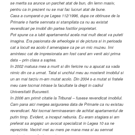
se merita sa arunce un parchet atat de bun, din lemn masiv,
pentru ca in prezent nu se mai fac lucruri atat de bune.
Casa a cumparat-o pe Legea 112/1996, dupa ce obtinuse de la
Primarie o hartie semnata si stampilata ca nu au existat
revendicari pe imobil din partea fostilor proprietari.
Pot spune ca a iubit apartamentul acela mai mult decat va puteti
imagina. Era pasionata de arheologie si de pictura si in perioada
cat a locuit ea acolo il amenajase ca pe un mic muzeu. Imi
amintesc cat de impresionata am fost cand am venit aici prima
data – prin clasa a saptea.
In 2002 matusa mea a murit si din fericire nu a apucat sa vada
nimic din ce a urmat. Tatal si unchiul meu au mostenit imobilul si
un an mai tarziu m-am mutat acolo. Din 2004 s-a mutat si fratele
meu care tocmai intrase la facultate la drept in cadrul
Universitatii Bucuresti.
In 2006 am primit citatie la Tribunal – fusese revendicat imobilul.
Cam pana aici mergea asigurarea data de Primarie ca nu existau
revendicari. Noi tocmai terminaseram de achitat apartamentul de
putin timp. Evident, a inceput nebunia. Eu eram stagiara si am
preferat sa angajez un avocat specializat in Legea 10 sa ne
reprezinte. Vecinii mei au mers pe mana mea si au semnat