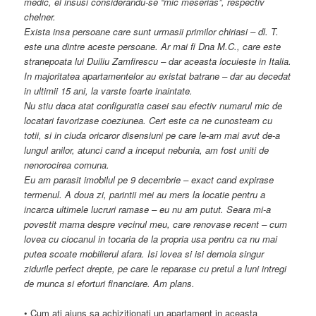
medic, el insusi considerandu-se “mic meserias”, respectiv
chelner.
Exista insa persoane care sunt urmasii primilor chiriasi – dl. T.
este una dintre aceste persoane. Ar mai fi Dna M.C., care este
stranepoata lui Duiliu Zamfirescu – dar aceasta locuieste in Italia.
In majoritatea apartamentelor au existat batrane – dar au decedat
in ultimii 15 ani, la varste foarte inaintate.
Nu stiu daca atat configuratia casei sau efectiv numarul mic de
locatari favorizase coeziunea. Cert este ca ne cunosteam cu
totii, si in ciuda oricaror disensiuni pe care le-am mai avut de-a
lungul anilor, atunci cand a inceput nebunia, am fost uniti de
nenorocirea comuna.
Eu am parasit imobilul pe 9 decembrie – exact cand expirase
termenul. A doua zi, parintii mei au mers la locatie pentru a
incarca ultimele lucruri ramase – eu nu am putut. Seara mi-a
povestit mama despre vecinul meu, care renovase recent – cum
lovea cu ciocanul in tocaria de la propria usa pentru ca nu mai
putea scoate mobilierul afara. Isi lovea si isi demola singur
zidurile perfect drepte, pe care le reparase cu pretul a luni intregi
de munca si eforturi financiare. Am plans.
• Cum ati ajuns sa achizitionati un apartament in aceasta