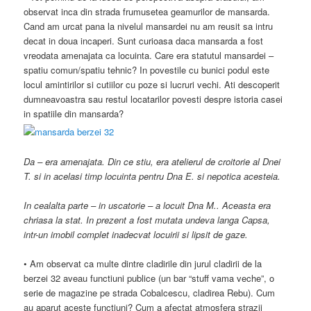
observat inca din strada frumusetea geamurilor de mansarda.
Cand am urcat pana la nivelul mansardei nu am reusit sa intru
decat in doua incaperi. Sunt curioasa daca mansarda a fost
vreodata amenajata ca locuinta. Care era statutul mansardei –
spatiu comun/spatiu tehnic? In povestile cu bunici podul este
locul amintirilor si cutiilor cu poze si lucruri vechi. Ati descoperit
dumneavoastra sau restul locatarilor povesti despre istoria casei
in spatiile din mansarda?
Da – era amenajata. Din ce stiu, era atelierul de croitorie al Dnei
T. si in acelasi timp locuinta pentru Dna E. si nepotica acesteia.
In cealalta parte – in uscatorie – a locuit Dna M.. Aceasta era
chriasa la stat. In prezent a fost mutata undeva langa Capsa,
intr-un imobil complet inadecvat locuirii si lipsit de gaze.
• Am observat ca multe dintre cladirile din jurul cladirii de la
berzei 32 aveau functiuni publice (un bar “stuff vama veche”, o
serie de magazine pe strada Cobalcescu, cladirea Rebu). Cum
au aparut aceste functiuni? Cum a afectat atmosfera strazii