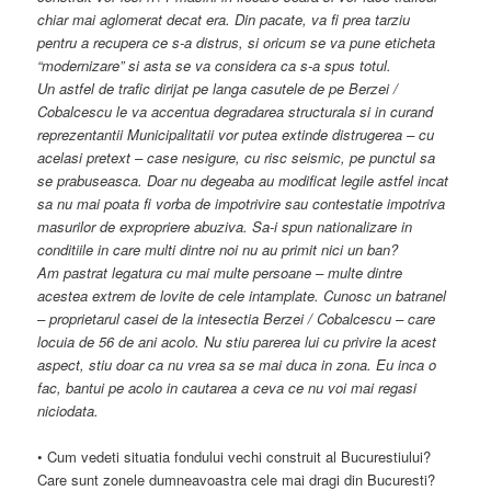
chiar mai aglomerat decat era. Din pacate, va fi prea tarziu
pentru a recupera ce s-a distrus, si oricum se va pune eticheta
“modernizare” si asta se va considera ca s-a spus totul.
Un astfel de trafic dirijat pe langa casutele de pe Berzei /
Cobalcescu le va accentua degradarea structurala si in curand
reprezentantii Municipalitatii vor putea extinde distrugerea – cu
acelasi pretext – case nesigure, cu risc seismic, pe punctul sa
se prabuseasca. Doar nu degeaba au modificat legile astfel incat
sa nu mai poata fi vorba de impotrivire sau contestatie impotriva
masurilor de expropriere abuziva. Sa-i spun nationalizare in
conditiile in care multi dintre noi nu au primit nici un ban?
Am pastrat legatura cu mai multe persoane – multe dintre
acestea extrem de lovite de cele intamplate. Cunosc un batranel
– proprietarul casei de la intesectia Berzei / Cobalcescu – care
locuia de 56 de ani acolo. Nu stiu parerea lui cu privire la acest
aspect, stiu doar ca nu vrea sa se mai duca in zona. Eu inca o
fac, bantui pe acolo in cautarea a ceva ce nu voi mai regasi
niciodata.
• Cum vedeti situatia fondului vechi construit al Bucurestiului?
Care sunt zonele dumneavoastra cele mai dragi din Bucuresti?