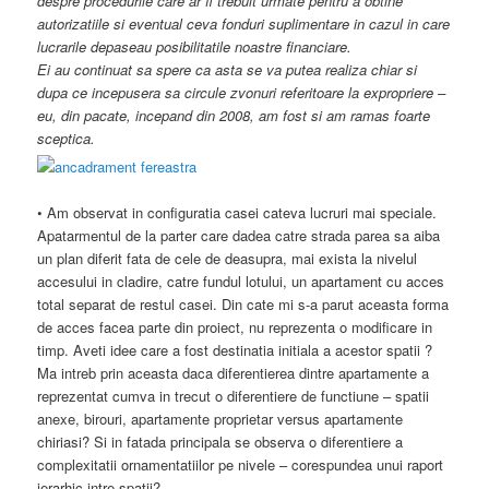
despre procedurile care ar fi trebuit urmate pentru a obtine
autorizatiile si eventual ceva fonduri suplimentare in cazul in care
lucrarile depaseau posibilitatile noastre financiare.
Ei au continuat sa spere ca asta se va putea realiza chiar si
dupa ce incepusera sa circule zvonuri referitoare la expropriere –
eu, din pacate, incepand din 2008, am fost si am ramas foarte
sceptica.
• Am observat in configuratia casei cateva lucruri mai speciale.
Apatarmentul de la parter care dadea catre strada parea sa aiba
un plan diferit fata de cele de deasupra, mai exista la nivelul
accesului in cladire, catre fundul lotului, un apartament cu acces
total separat de restul casei. Din cate mi s-a parut aceasta forma
de acces facea parte din proiect, nu reprezenta o modificare in
timp. Aveti idee care a fost destinatia initiala a acestor spatii ?
Ma intreb prin aceasta daca diferentierea dintre apartamente a
reprezentat cumva in trecut o diferentiere de functiune – spatii
anexe, birouri, apartamente proprietar versus apartamente
chiriasi? Si in fatada principala se observa o diferentiere a
complexitatii ornamentatiilor pe nivele – corespundea unui raport
ierarhic intre spatii?