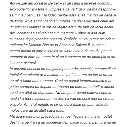
Ani de zile am locuit in Berzei – si de cand a inceput cosmarul
exproprierilor am trait cu impresia ca va fi usor sa ma desprind –
sa imi iau banii, sa ma judec pentru asta si sa ma rup de casa si
de zona. Abia atunci cand am inteles ca plecarea mea chiar era
un adio am realizat si cat de legata eram de fapt de locul acela.
Am incercat sa salvez casa in instanta – chiar si asa cum
ajunsese dupa plecarea noastra. Probabil nu voi putea niciodata
multumi lui Nicusor Dan de la Asociatia Salvati Bucurestiul
pentru modul in care a inteles sa lupte alaturi de noi din primul
moment in care am mers la el sa ii spunem ce se intampla si sa
ii cerem ajutorul.
In prezent continui sa ma judec pentru despagubiri, cu constiinta
faptului ca oricare ar fi solutia, nu voi fi in stare sa iert si sa uit
ce mi-a facut statul roman. Cred ca numai inmormantarile s-ar
putea compara ca impact cu trauma pe care am suferit-o atunci
cand am aflat de demolare. Nu am putut dormi cateva nopti la
rand si a fost necesar sa ma duc sa vad cu ochii mei ca nu mai
e acolo. Am stat minute in sir cu ochii fixati pe gramezile de
moloz care au alcatuit casa mea.
Ma doare faptul ca procedurile au fost ilegale si nu le-am putut
desfiinta pentru ca au accelerat demolarile tocmai pentru a nu ne