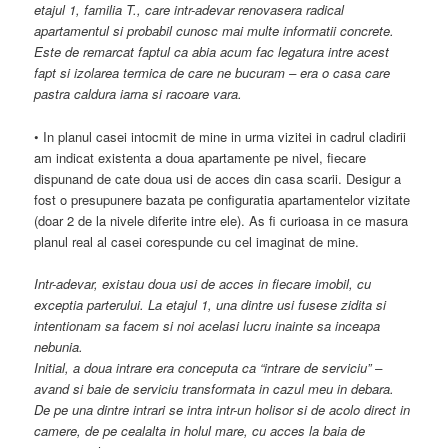
etajul 1, familia T., care intr-adevar renovasera radical
apartamentul si probabil cunosc mai multe informatii concrete.
Este de remarcat faptul ca abia acum fac legatura intre acest
fapt si izolarea termica de care ne bucuram – era o casa care
pastra caldura iarna si racoare vara.
• In planul casei intocmit de mine in urma vizitei in cadrul cladirii
am indicat existenta a doua apartamente pe nivel, fiecare
dispunand de cate doua usi de acces din casa scarii. Desigur a
fost o presupunere bazata pe configuratia apartamentelor vizitate
(doar 2 de la nivele diferite intre ele). As fi curioasa in ce masura
planul real al casei corespunde cu cel imaginat de mine.
Intr-adevar, existau doua usi de acces in fiecare imobil, cu
exceptia parterului. La etajul 1, una dintre usi fusese zidita si
intentionam sa facem si noi acelasi lucru inainte sa inceapa
nebunia.
Initial, a doua intrare era conceputa ca “intrare de serviciu” –
avand si baie de serviciu transformata in cazul meu in debara.
De pe una dintre intrari se intra intr-un holisor si de acolo direct in
camere, de pe cealalta in holul mare, cu acces la baia de