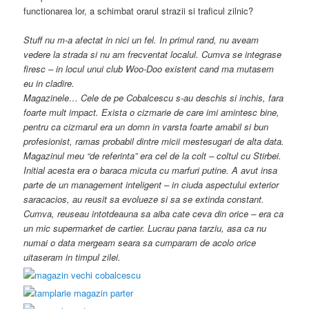
functionarea lor, a schimbat orarul strazii si traficul zilnic?
Stuff nu m-a afectat in nici un fel. In primul rand, nu aveam
vedere la strada si nu am frecventat localul. Cumva se integrase
firesc – in locul unui club Woo-Doo existent cand ma mutasem
eu in cladire.
Magazinele… Cele de pe Cobalcescu s-au deschis si inchis, fara
foarte mult impact. Exista o cizmarie de care imi amintesc bine,
pentru ca cizmarul era un domn in varsta foarte amabil si bun
profesionist, ramas probabil dintre micii mestesugari de alta data.
Magazinul meu “de referinta” era cel de la colt – coltul cu Stirbei.
Initial acesta era o baraca micuta cu marfuri putine. A avut insa
parte de un management inteligent – in ciuda aspectului exterior
saracacios, au reusit sa evolueze si sa se extinda constant.
Cumva, reuseau intotdeauna sa aiba cate ceva din orice – era ca
un mic supermarket de cartier. Lucrau pana tarziu, asa ca nu
numai o data mergeam seara sa cumparam de acolo orice
uitaseram in timpul zilei.