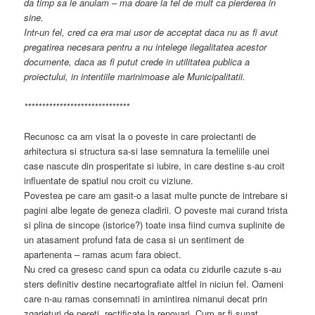
da timp sa le anulam – ma doare la fel de mult ca pierderea in
sine.
Intr-un fel, cred ca era mai usor de acceptat daca nu as fi avut
pregatirea necesara pentru a nu intelege ilegalitatea acestor
documente, daca as fi putut crede in utilitatea publica a
proiectului, in intentiile marinimoase ale Municipalitatii.
******************************
Recunosc ca am visat la o poveste in care proiectanti de
arhitectura si structura sa-si lase semnatura la temeliile unei
case nascute din prosperitate si iubire, in care destine s-au croit
influentate de spatiul nou croit cu viziune.
Povestea pe care am gasit-o a lasat multe puncte de intrebare si
pagini albe legate de geneza cladirii. O poveste mai curand trista
si plina de sincope (istorice?) toate insa fiind cumva suplinite de
un atasament profund fata de casa si un sentiment de
apartenenta – ramas acum fara obiect.
Nu cred ca gresesc cand spun ca odata cu zidurile cazute s-au
sters definitiv destine necartografiate altfel in niciun fel. Oameni
care n-au ramas consemnati in amintirea nimanui decat prin
zgarieturi de pereti, rectificate la renovari. Cum ar fi sunat