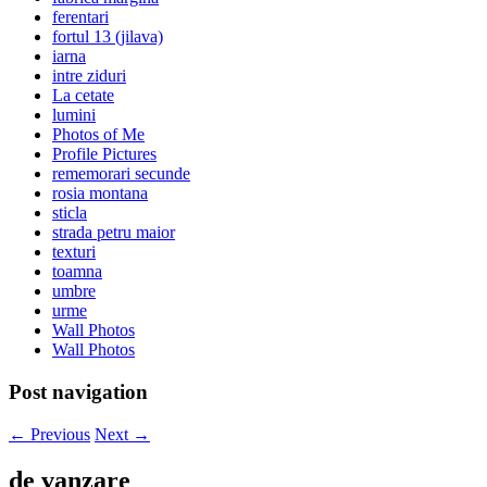
ferentari
fortul 13 (jilava)
iarna
intre ziduri
La cetate
lumini
Photos of Me
Profile Pictures
rememorari secunde
rosia montana
sticla
strada petru maior
texturi
toamna
umbre
urme
Wall Photos
Wall Photos
Post navigation
←
Previous
Next
→
de vanzare