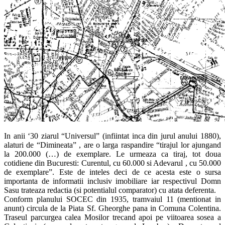
In anii ‘30 ziarul “Universul” (infiintat inca din jurul anului 1880),
alaturi de “Dimineata” , are o larga raspandire “tirajul lor ajungand
la 200.000 (…) de exemplare. Le urmeaza ca tiraj, tot doua
cotidiene din Bucuresti: Curentul, cu 60.000 si Adevarul , cu 50.000
de exemplare”. Este de inteles deci de ce acesta este o sursa
importanta de informatii inclusiv imobiliare iar respectivul Domn
Sasu trateaza redactia (si potentialul comparator) cu atata deferenta.
Conform planului SOCEC din 1935, tramvaiul 11 (mentionat in
anunt) circula de la Piata Sf. Gheorghe pana in Comuna Colentina.
Traseul parcurgea calea Mosilor trecand apoi pe viitoarea sosea a