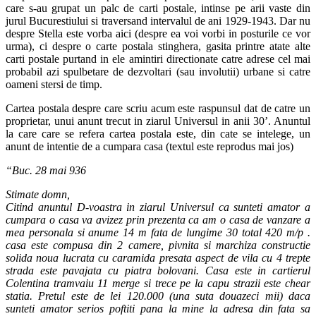
care s-au grupat un palc de carti postale, intinse pe arii vaste din
jurul Bucurestiului si traversand intervalul de ani 1929-1943. Dar nu
despre Stella este vorba aici (despre ea voi vorbi in posturile ce vor
urma), ci despre o carte postala stinghera, gasita printre atate alte
carti postale purtand in ele amintiri directionate catre adrese cel mai
probabil azi spulbetare de dezvoltari (sau involutii) urbane si catre
oameni stersi de timp.
Cartea postala despre care scriu acum este raspunsul dat de catre un
proprietar, unui anunt trecut in ziarul Universul in anii 30’. Anuntul
la care care se refera cartea postala este, din cate se intelege, un
anunt de intentie de a cumpara casa (textul este reprodus mai jos)
“Buc. 28 mai 936
Stimate domn,
Citind anuntul D-voastra in ziarul Universul ca sunteti amator a
cumpara o casa va avizez prin prezenta ca am o casa de vanzare a
mea personala si anume 14 m fata de lungime 30 total 420 m/p .
casa este compusa din 2 camere, pivnita si marchiza constructie
solida noua lucrata cu caramida presata aspect de vila cu 4 trepte
strada este pavajata cu piatra bolovani. Casa este in cartierul
Colentina tramvaiu 11 merge si trece pe la capu strazii este chear
statia. Pretul este de lei 120.000 (una suta douazeci mii) daca
sunteti amator serios poftiti pana la mine la adresa din fata sa