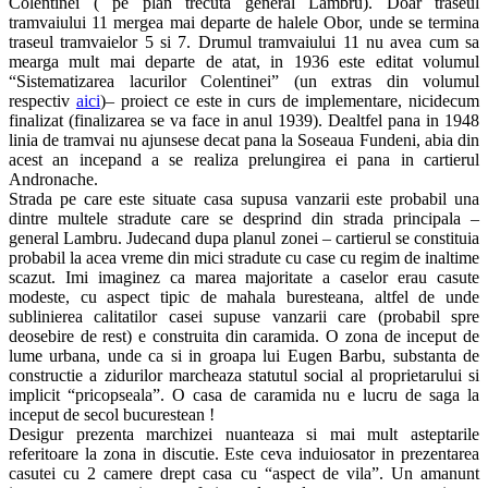
Colentinei ( pe plan trecuta general Lambru). Doar traseul
tramvaiului 11 mergea mai departe de halele Obor, unde se termina
traseul tramvaielor 5 si 7. Drumul tramvaiului 11 nu avea cum sa
mearga mult mai departe de atat, in 1936 este editat volumul
“Sistematizarea lacurilor Colentinei” (un extras din volumul
respectiv
aici
)– proiect ce este in curs de implementare, nicidecum
finalizat (finalizarea se va face in anul 1939). Dealtfel pana in 1948
linia de tramvai nu ajunsese decat pana la Soseaua Fundeni, abia din
acest an incepand a se realiza prelungirea ei pana in cartierul
Andronache.
Strada pe care este situate casa supusa vanzarii este probabil una
dintre multele stradute care se desprind din strada principala –
general Lambru. Judecand dupa planul zonei – cartierul se constituia
probabil la acea vreme din mici stradute cu case cu regim de inaltime
scazut. Imi imaginez ca marea majoritate a caselor erau casute
modeste, cu aspect tipic de mahala buresteana, altfel de unde
sublinierea calitatilor casei supuse vanzarii care (probabil spre
deosebire de rest) e construita din caramida. O zona de inceput de
lume urbana, unde ca si in groapa lui Eugen Barbu, substanta de
constructie a zidurilor marcheaza statutul social al proprietarului si
implicit “pricopseala”. O casa de caramida nu e lucru de saga la
inceput de secol bucurestean !
Desigur prezenta marchizei nuanteaza si mai mult asteptarile
referitoare la zona in discutie. Este ceva induiosator in prezentarea
casutei cu 2 camere drept casa cu “aspect de vila”. Un amanunt