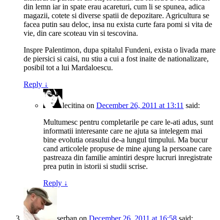
din lemn iar in spate erau acareturi, cum li se spunea, adica
magazii, cotete si diverse spatii de depozitare. Agricultura se
facea putin sau deloc, insa nu exista curte fara pomi si vita de
vie, din care scoteau vin si tescovina.
Inspre Palentimon, dupa spitalul Fundeni, exista o livada mare
de piersici si caisi, nu stiu a cui a fost inaite de nationalizare,
posibil tot a lui Mardaloescu.
Reply
↓
lecitina
on
December 26, 2011 at 13:11
said:
Multumesc pentru completarile pe care le-ati adus, sunt
informatii interesante care ne ajuta sa intelegem mai
bine evolutia orasului de-a lungul timpului. Ma bucur
cand articolele propuse de mine ajung la persoane care
pastreaza din familie amintiri despre lucruri inregistrate
prea putin in istorii si studii scrise.
Reply
↓
serban
on
December 26, 2011 at 16:58
said: