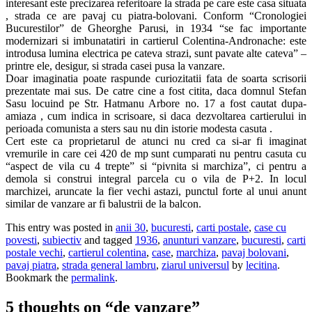
interesant este precizarea referitoare la strada pe care este casa situata
, strada ce are pavaj cu piatra-bolovani. Conform “Cronologiei
Bucurestilor” de Gheorghe Parusi, in 1934 “se fac importante
modernizari si imbunatatiri in cartierul Colentina-Andronache: este
introdusa lumina electrica pe cateva strazi, sunt pavate alte cateva” –
printre ele, desigur, si strada casei pusa la vanzare.
Doar imaginatia poate raspunde curiozitatii fata de soarta scrisorii
prezentate mai sus. De catre cine a fost citita, daca domnul Stefan
Sasu locuind pe Str. Hatmanu Arbore no. 17 a fost cautat dupa-
amiaza , cum indica in scrisoare, si daca dezvoltarea cartierului in
perioada comunista a sters sau nu din istorie modesta casuta .
Cert este ca proprietarul de atunci nu cred ca si-ar fi imaginat
vremurile in care cei 420 de mp sunt cumparati nu pentru casuta cu
“aspect de vila cu 4 trepte” si “pivnita si marchiza”, ci pentru a
demola si construi integral parcela cu o vila de P+2. In locul
marchizei, aruncate la fier vechi astazi, punctul forte al unui anunt
similar de vanzare ar fi balustrii de la balcon.
This entry was posted in
anii 30
,
bucuresti
,
carti postale
,
case cu
povesti
,
subiectiv
and tagged
1936
,
anunturi vanzare
,
bucuresti
,
carti
postale vechi
,
cartierul colentina
,
case
,
marchiza
,
pavaj bolovani
,
pavaj piatra
,
strada general lambru
,
ziarul universul
by
lecitina
.
Bookmark the
permalink
.
5 thoughts on “
de vanzare
”