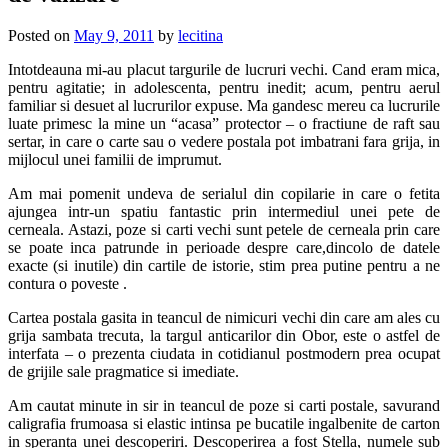
Posted on
May 9, 2011
by
lecitina
Intotdeauna mi-au placut targurile de lucruri vechi. Cand eram mica,
pentru agitatie; in adolescenta, pentru inedit; acum, pentru aerul
familiar si desuet al lucrurilor expuse. Ma gandesc mereu ca lucrurile
luate primesc la mine un “acasa” protector – o fractiune de raft sau
sertar, in care o carte sau o vedere postala pot imbatrani fara grija, in
mijlocul unei familii de imprumut.
Am mai pomenit undeva de serialul din copilarie in care o fetita
ajungea intr-un spatiu fantastic prin intermediul unei pete de
cerneala. Astazi, poze si carti vechi sunt petele de cerneala prin care
se poate inca patrunde in perioade despre care,dincolo de datele
exacte (si inutile) din cartile de istorie, stim prea putine pentru a ne
contura o poveste .
Cartea postala gasita in teancul de nimicuri vechi din care am ales cu
grija sambata trecuta, la targul anticarilor din Obor, este o astfel de
interfata – o prezenta ciudata in cotidianul postmodern prea ocupat
de grijile sale pragmatice si imediate.
Am cautat minute in sir in teancul de poze si carti postale, savurand
caligrafia frumoasa si elastic intinsa pe bucatile ingalbenite de carton
in speranta unei descoperiri. Descoperirea a fost Stella, numele sub