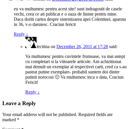
eu va multumesc pentru acest site! sunt indragostit de casele
vechi, ceea ce ati publicat e o oaza de liniste pentru mine.
Daca doriti cartea despre sistemizarea apei Colentinei, aparuta
in 36, v-o daruiesc. Craciun fericit
Reply
↓
lecitina
on
December 26, 2011 at 17:28
said:
Va multumesc pentru cuvintele frumoase, va mai astept
cu completari si la viitoarele articole. Am achizitionat
mai demult un exemplar al respectivei carti, cred ca s-au
pastrat putine exemplare- probabil suntem doi dintre
putinii norocosi 🙂 Va multumesc inca o data, Craciun
Fericit!
Reply
↓
Leave a Reply
Your email address will not be published.
Required fields are
marked
*