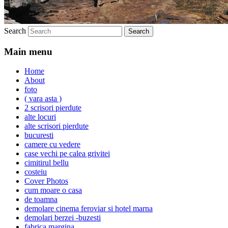
Search
Main menu
Home
About
foto
( vara asta )
2 scrisori pierdute
alte locuri
alte scrisori pierdute
bucuresti
camere cu vedere
case vechi pe calea grivitei
cimitirul bellu
costeiu
Cover Photos
cum moare o casa
de toamna
demolare cinema feroviar si hotel marna
demolari berzei -buzesti
fabrica margina