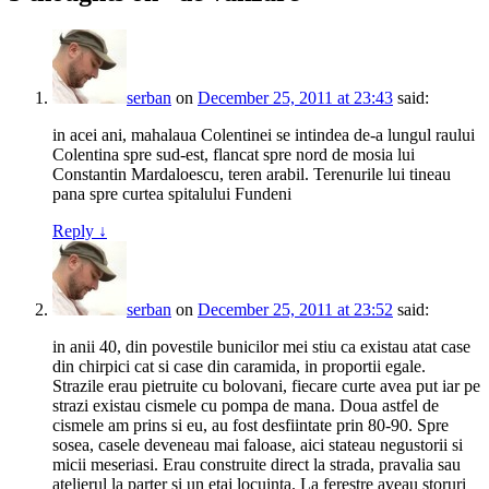
serban
on
December 25, 2011 at 23:43
said:
in acei ani, mahalaua Colentinei se intindea de-a lungul raului
Colentina spre sud-est, flancat spre nord de mosia lui
Constantin Mardaloescu, teren arabil. Terenurile lui tineau
pana spre curtea spitalului Fundeni
Reply
↓
serban
on
December 25, 2011 at 23:52
said:
in anii 40, din povestile bunicilor mei stiu ca existau atat case
din chirpici cat si case din caramida, in proportii egale.
Strazile erau pietruite cu bolovani, fiecare curte avea put iar pe
strazi existau cismele cu pompa de mana. Doua astfel de
cismele am prins si eu, au fost desfiintate prin 80-90. Spre
sosea, casele deveneau mai faloase, aici stateau negustorii si
micii meseriasi. Erau construite direct la strada, pravalia sau
atelierul la parter si un etaj locuinta. La ferestre aveau storuri