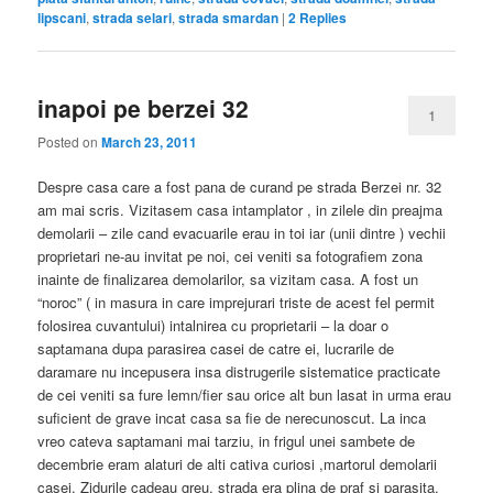
lipscani
,
strada selari
,
strada smardan
|
2
Replies
inapoi pe berzei 32
1
Posted on
March 23, 2011
Despre casa care a fost pana de curand pe strada Berzei nr. 32
am mai scris. Vizitasem casa intamplator , in zilele din preajma
demolarii – zile cand evacuarile erau in toi iar (unii dintre ) vechii
proprietari ne-au invitat pe noi, cei veniti sa fotografiem zona
inainte de finalizarea demolarilor, sa vizitam casa. A fost un
“noroc” ( in masura in care imprejurari triste de acest fel permit
folosirea cuvantului) intalnirea cu proprietarii – la doar o
saptamana dupa parasirea casei de catre ei, lucrarile de
daramare nu incepusera insa distrugerile sistematice practicate
de cei veniti sa fure lemn/fier sau orice alt bun lasat in urma erau
suficient de grave incat casa sa fie de nerecunoscut. La inca
vreo cateva saptamani mai tarziu, in frigul unei sambete de
decembrie eram alaturi de alti cativa curiosi ,martorul demolarii
casei. Zidurile cadeau greu, strada era plina de praf si parasita.