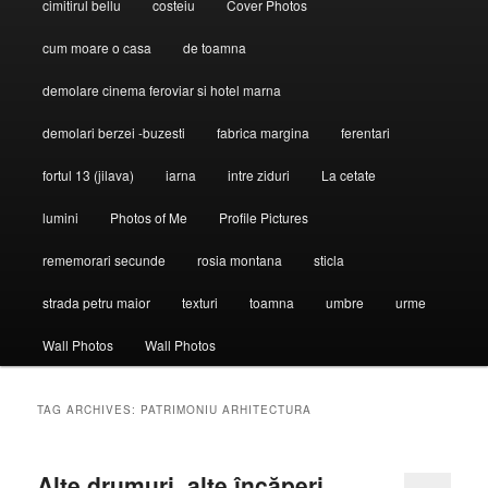
cimitirul bellu
costeiu
Cover Photos
cum moare o casa
de toamna
demolare cinema feroviar si hotel marna
demolari berzei -buzesti
fabrica margina
ferentari
fortul 13 (jilava)
iarna
intre ziduri
La cetate
lumini
Photos of Me
Profile Pictures
rememorari secunde
rosia montana
sticla
strada petru maior
texturi
toamna
umbre
urme
Wall Photos
Wall Photos
TAG ARCHIVES:
PATRIMONIU ARHITECTURA
Alte drumuri, alte încăperi