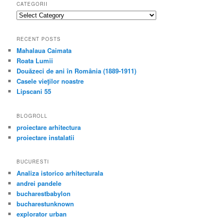
CATEGORII
categorii
RECENT POSTS
Mahalaua Caimata
Roata Lumii
Douăzeci de ani în România (1889-1911)
Casele vieţilor noastre
Lipscani 55
BLOGROLL
proiectare arhitectura
proiectare instalatii
BUCURESTI
Analiza istorico arhitecturala
andrei pandele
bucharestbabylon
bucharestunknown
explorator urban