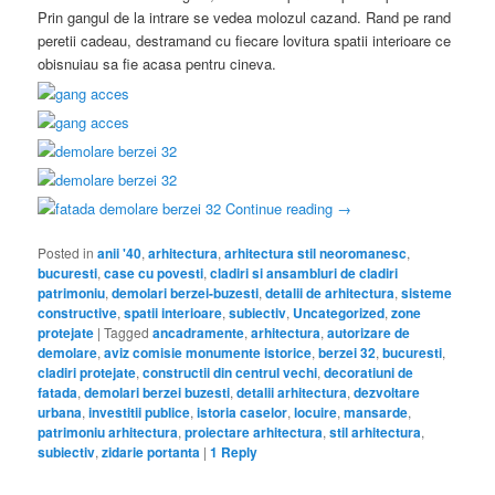
Prin gangul de la intrare se vedea molozul cazand. Rand pe rand
peretii cadeau, destramand cu fiecare lovitura spatii interioare ce
obisnuiau sa fie acasa pentru cineva.
Continue reading
→
Posted in
anii '40
,
arhitectura
,
arhitectura stil neoromanesc
,
bucuresti
,
case cu povesti
,
cladiri si ansambluri de cladiri
patrimoniu
,
demolari berzei-buzesti
,
detalii de arhitectura
,
sisteme
constructive
,
spatii interioare
,
subiectiv
,
Uncategorized
,
zone
protejate
|
Tagged
ancadramente
,
arhitectura
,
autorizare de
demolare
,
aviz comisie monumente istorice
,
berzei 32
,
bucuresti
,
cladiri protejate
,
constructii din centrul vechi
,
decoratiuni de
fatada
,
demolari berzei buzesti
,
detalii arhitectura
,
dezvoltare
urbana
,
investitii publice
,
istoria caselor
,
locuire
,
mansarde
,
patrimoniu arhitectura
,
proiectare arhitectura
,
stil arhitectura
,
subiectiv
,
zidarie portanta
|
1
Reply