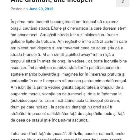
2
Posted on
June 29, 2012
În prima mea toamnă bucureşteană am început să explorez
oraşul cautând strada Eforie şi cinemateca la care doream să-mi
fac abonament. Am găsit strada într-o zi ploioasă cu frunze
galbene lipite de trotuare. Am regăsit-o într-o altă zi aurie în care
am plecat mai departe şi am traversat ceea ce acum ştiu că e
strada Franceză. M-am simtit „spirited away” într-o nişă a
timpului uitată în miez de oraş, la vedere , ca toate lucrurile bine
ascunse. Îmi amintesc surpriza străzilor în pantă ascunse în
spatele marilor bulevarde şi imaginea lor în înserarea prăfuita şi
portocalie în care începeam să cunosc pentru prima dată oraşul.
Am iubit de la prima vedere ghicita capacitatea a oraşului de a
surprinde mereu, vocaţia sa de turnesol şi de a te îndemna la
(auto)descoperire. Eram însă atunci abia la început de drum,
drum pe care nici azi, la zece ani distanţă nu cred să-l fi
străbătut în procent satisfăcător faţă de aşteptările mele şi faţă
de ceea ce orasul ştie încă să-mi ascundă.
Totul era diferit faţă de „acasă”. Străzile, casele, oamenii, orele
străzilor. Nu puteam înţelege punctul în care firul vieţii acestei