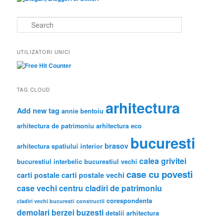
S
e
a
r
UTILIZATORI UNICI
c
h
TAG CLOUD
arhitectura
Add new tag
annie bentoiu
arhitectura de patrimoniu
arhitectura eco
bucuresti
brasov
arhitectura spatiului interior
calea grivitei
bucurestiul interbelic
bucurestiul vechi
case cu povesti
carti postale
carti postale vechi
case vechi
centru
cladiri de patrimoniu
corespondenta
cladiri vechi bucuresti
constructii
demolari berzei buzesti
detalii arhitectura