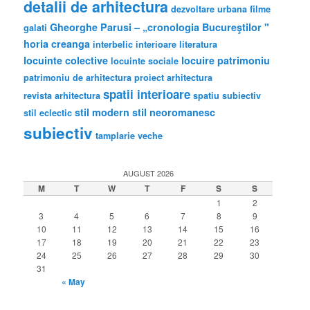
detalii de arhitectura
dezvoltare urbana
filme
Gheorghe Parusi – „cronologia Bucureştilor "
galati
horia creanga
interbelic
interioare
literatura
locuinte colective
locuire
patrimoniu
locuinte sociale
patrimoniu de arhitectura
proiect arhitectura
spatii interioare
revista arhitectura
spatiu subiectiv
stil modern
stil neoromanesc
stil eclectic
subiectiv
tamplarie veche
AUGUST 2026
M
T
W
T
F
S
S
1
2
3
4
5
6
7
8
9
10
11
12
13
14
15
16
17
18
19
20
21
22
23
24
25
26
27
28
29
30
31
« May