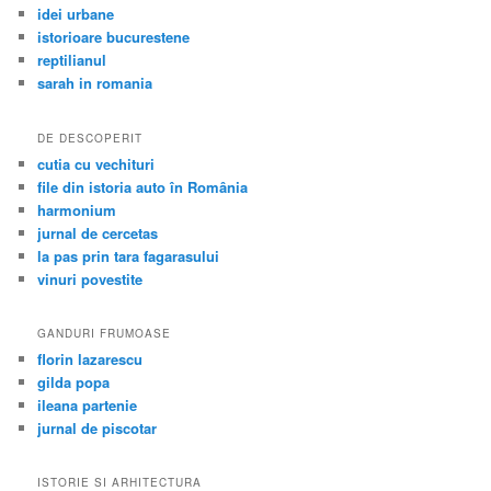
idei urbane
istorioare bucurestene
reptilianul
sarah in romania
DE DESCOPERIT
cutia cu vechituri
file din istoria auto în România
harmonium
jurnal de cercetas
la pas prin tara fagarasului
vinuri povestite
GANDURI FRUMOASE
florin lazarescu
gilda popa
ileana partenie
jurnal de piscotar
ISTORIE SI ARHITECTURA