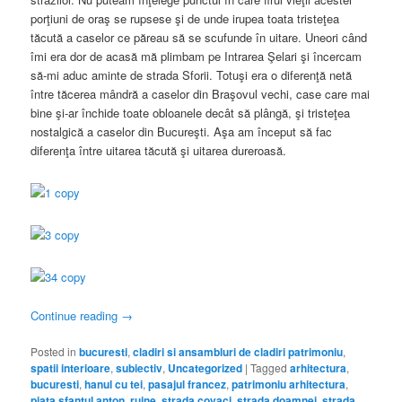
porţiuni de oraş se rupsese şi de unde irupea toata tristeţea
tăcută a caselor ce păreau să se scufunde în uitare. Uneori când
îmi era dor de acasă mă plimbam pe Intrarea Şelari şi încercam
să-mi aduc aminte de strada Sforii. Totuşi era o diferenţă netă
între tăcerea mândră a caselor din Braşovul vechi, case care mai
bine şi-ar închide toate obloanele decât să plângă, şi tristeţea
nostalgică a caselor din Bucureşti. Aşa am început să fac
diferenţa între uitarea tăcută şi uitarea dureroasă.
Continue reading
→
Posted in
bucuresti
,
cladiri si ansambluri de cladiri patrimoniu
,
spatii interioare
,
subiectiv
,
Uncategorized
|
Tagged
arhitectura
,
bucuresti
,
hanul cu tei
,
pasajul francez
,
patrimoniu arhitectura
,
piata sfantul anton
,
ruine
,
strada covaci
,
strada doamnei
,
strada