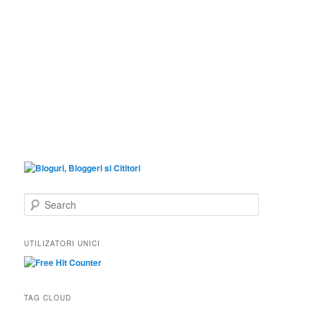
S
e
a
r
UTILIZATORI UNICI
c
h
TAG CLOUD