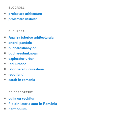
BLOGROLL
proiectare arhitectura
proiectare instalatii
BUCURESTI
Analiza istorico arhitecturala
andrei pandele
bucharestbabylon
bucharestunknown
explorator urban
idei urbane
istorioare bucurestene
reptilianul
sarah in romania
DE DESCOPERIT
cutia cu vechituri
file din istoria auto în România
harmonium