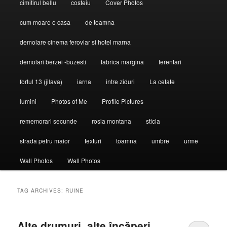
cimitirul bellu
costeiu
Cover Photos
cum moare o casa
de toamna
demolare cinema feroviar si hotel marna
demolari berzei -buzesti
fabrica margina
ferentari
fortul 13 (jilava)
iarna
intre ziduri
La cetate
lumini
Photos of Me
Profile Pictures
rememorari secunde
rosia montana
sticla
strada petru maior
texturi
toamna
umbre
urme
Wall Photos
Wall Photos
TAG ARCHIVES:
RUINE
Alte drumuri, alte încăperi