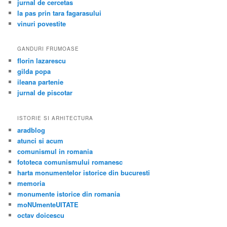
jurnal de cercetas
la pas prin tara fagarasului
vinuri povestite
GANDURI FRUMOASE
florin lazarescu
gilda popa
ileana partenie
jurnal de piscotar
ISTORIE SI ARHITECTURA
aradblog
atunci si acum
comunismul in romania
fototeca comunismului romanesc
harta monumentelor istorice din bucuresti
memoria
monumente istorice din romania
moNUmenteUITATE
octav doicescu