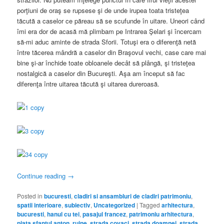
porţiuni de oraş se rupsese şi de unde irupea toata tristeţea
tăcută a caselor ce păreau să se scufunde în uitare. Uneori când
îmi era dor de acasă mă plimbam pe Intrarea Şelari şi încercam
să-mi aduc aminte de strada Sforii. Totuşi era o diferenţă netă
între tăcerea mândră a caselor din Braşovul vechi, case care mai
bine şi-ar închide toate obloanele decât să plângă, şi tristeţea
nostalgică a caselor din Bucureşti. Aşa am început să fac
diferenţa între uitarea tăcută şi uitarea dureroasă.
Continue reading
→
Posted in
bucuresti
,
cladiri si ansambluri de cladiri patrimoniu
,
spatii interioare
,
subiectiv
,
Uncategorized
|
Tagged
arhitectura
,
bucuresti
,
hanul cu tei
,
pasajul francez
,
patrimoniu arhitectura
,
piata sfantul anton
,
ruine
,
strada covaci
,
strada doamnei
,
strada