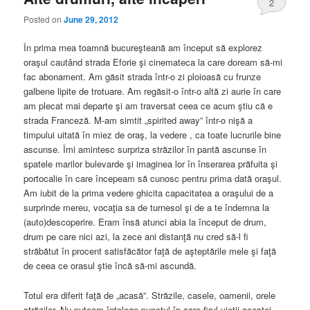
2
Posted on
June 29, 2012
În prima mea toamnă bucureşteană am început să explorez
oraşul cautând strada Eforie şi cinemateca la care doream să-mi
fac abonament. Am găsit strada într-o zi ploioasă cu frunze
galbene lipite de trotuare. Am regăsit-o într-o altă zi aurie în care
am plecat mai departe şi am traversat ceea ce acum ştiu că e
strada Franceză. M-am simtit „spirited away” într-o nişă a
timpului uitată în miez de oraş, la vedere , ca toate lucrurile bine
ascunse. Îmi amintesc surpriza străzilor în pantă ascunse în
spatele marilor bulevarde şi imaginea lor în înserarea prăfuita şi
portocalie în care începeam să cunosc pentru prima dată oraşul.
Am iubit de la prima vedere ghicita capacitatea a oraşului de a
surprinde mereu, vocaţia sa de turnesol şi de a te îndemna la
(auto)descoperire. Eram însă atunci abia la început de drum,
drum pe care nici azi, la zece ani distanţă nu cred să-l fi
străbătut în procent satisfăcător faţă de aşteptările mele şi faţă
de ceea ce orasul ştie încă să-mi ascundă.
Totul era diferit faţă de „acasă”. Străzile, casele, oamenii, orele
străzilor. Nu puteam înţelege punctul în care firul vieţii acestei