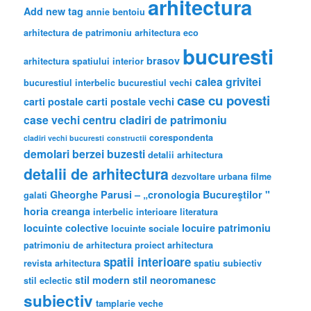
arhitectura
Add new tag
annie bentoiu
arhitectura de patrimoniu
arhitectura eco
bucuresti
brasov
arhitectura spatiului interior
calea grivitei
bucurestiul interbelic
bucurestiul vechi
case cu povesti
carti postale
carti postale vechi
case vechi
centru
cladiri de patrimoniu
corespondenta
cladiri vechi bucuresti
constructii
demolari berzei buzesti
detalii arhitectura
detalii de arhitectura
dezvoltare urbana
filme
Gheorghe Parusi – „cronologia Bucureştilor "
galati
horia creanga
interbelic
interioare
literatura
locuinte colective
locuire
patrimoniu
locuinte sociale
patrimoniu de arhitectura
proiect arhitectura
spatii interioare
revista arhitectura
spatiu subiectiv
stil modern
stil neoromanesc
stil eclectic
subiectiv
tamplarie veche