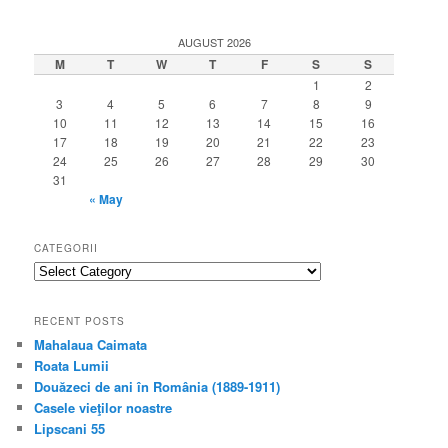
AUGUST 2026
M
T
W
T
F
S
S
1
2
3
4
5
6
7
8
9
10
11
12
13
14
15
16
17
18
19
20
21
22
23
24
25
26
27
28
29
30
31
« May
CATEGORII
categorii
RECENT POSTS
Mahalaua Caimata
Roata Lumii
Douăzeci de ani în România (1889-1911)
Casele vieţilor noastre
Lipscani 55