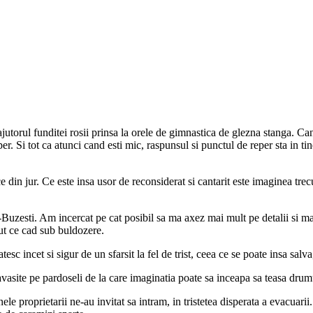
orul funditei rosii prinsa la orele de gimnastica de glezna stanga. Cand 
er. Si tot ca atunci cand esti mic, raspunsul si punctul de reper sta in ti
ce din jur. Ce este insa usor de reconsiderat si cantarit este imaginea trecu
Buzesti. Am incercat pe cat posibil sa ma axez mai mult pe detalii si mai
ut ce cad sub buldozere.
tesc incet si sigur de un sfarsit la fel de trist, ceea ce se poate insa sa
vasite pe pardoseli de la care imaginatia poate sa inceapa sa teasa drumu
e proprietarii ne-au invitat sa intram, in tristetea disperata a evacuarii. 