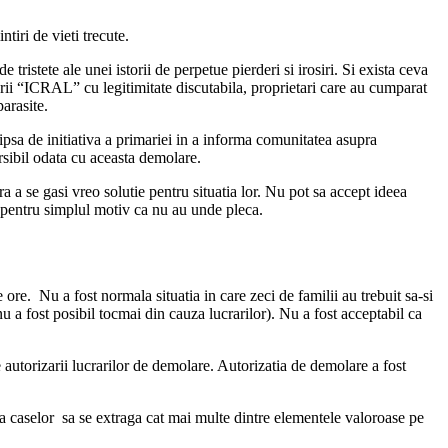
tiri de vieti trecute.
 tristete ale unei istorii de perpetue pierderi si irosiri. Si exista ceva
ietarii “ICRAL” cu legitimitate discutabila, proprietari care au cumparat
parasite.
lipsa de initiativa a primariei in a informa comunitatea asupra
rsibil odata cu aceasta demolare.
a a se gasi vreo solutie pentru situatia lor. Nu pot sa accept ideea
ri pentru simplul motiv ca nu au unde pleca.
ore. Nu a fost normala situatia in care zeci de familii au trebuit sa-si
nu a fost posibil tocmai din cauza lucrarilor). Nu a fost acceptabil ca
e autorizarii lucrarilor de demolare. Autorizatia de demolare a fost
a caselor sa se extraga cat mai multe dintre elementele valoroase pe