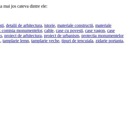
ta mai jos cateva dintre ele:
sti
,
detalii de arhitectura
,
istorie
,
materiale constructii
,
materiale
z comisia monumentelor
,
cahle
,
case cu povesti
,
case vagon
,
case
ls
,
proiect de arhitectura
,
proiect de urbanism
,
protectia monumentelor
a
,
tamplarie lemn
,
tamplarie veche
,
tipuri de tencuiala
,
zidarie portanta
,