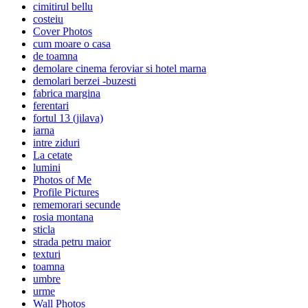
cimitirul bellu
costeiu
Cover Photos
cum moare o casa
de toamna
demolare cinema feroviar si hotel marna
demolari berzei -buzesti
fabrica margina
ferentari
fortul 13 (jilava)
iarna
intre ziduri
La cetate
lumini
Photos of Me
Profile Pictures
rememorari secunde
rosia montana
sticla
strada petru maior
texturi
toamna
umbre
urme
Wall Photos