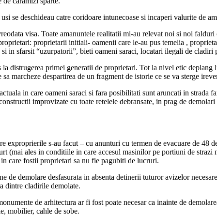
e de caramizi sparte.
e usi se deschideau catre coridoare intunecoase si incaperi valurite de amin
eodata visa. Toate amanuntele realitatii mi-au relevat noi si noi falduri de
 proprietari: proprietarii initiali- oamenii care le-au pus temelia , propr
i in sfarsit “uzurpatorii”, bieti oameni saraci, locatari ilegali de cladiri 
 la distrugerea primei generatii de proprietari. Tot la nivel etic deplang 
 sa marcheze despartirea de un fragment de istorie ce se va sterge ireve
uala in care oameni saraci si fara posibilitati sunt aruncati in strada far
in constructii improvizate cu toate retelele debransate, in prag de demola
are exproprierile s-au facut – cu anunturi cu termen de evacuare de 48 de 
urt (mai ales in conditiile in care accesul masinilor pe portiuni de strazi 
n care fostii proprietari sa nu fie pagubiti de lucruri.
tiune de demolare desfasurata in absenta detinerii tuturor avizelor necesar
a dintre cladirile demolate.
onumente de arhitectura ar fi fost poate necesar ca inainte de demolare
e, mobilier, cahle de sobe.