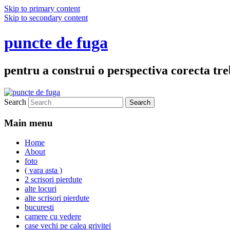
Skip to primary content
Skip to secondary content
puncte de fuga
pentru a construi o perspectiva corecta treb
Search
Main menu
Home
About
foto
( vara asta )
2 scrisori pierdute
alte locuri
alte scrisori pierdute
bucuresti
camere cu vedere
case vechi pe calea grivitei