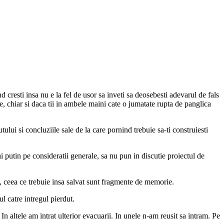
cresti insa nu e la fel de usor sa inveti sa deosebesti adevarul de fals
ne, chiar si daca tii in ambele maini cate o jumatate rupta de panglica
tului si concluziile sale de la care pornind trebuie sa-ti construiesti
 putin pe consideratii generale, sa nu pun in discutie proiectul de
lva, ceea ce trebuie insa salvat sunt fragmente de memorie.
l catre intregul pierdut.
In altele am intrat ulterior evacuarii. In unele n-am reusit sa intram. Pe