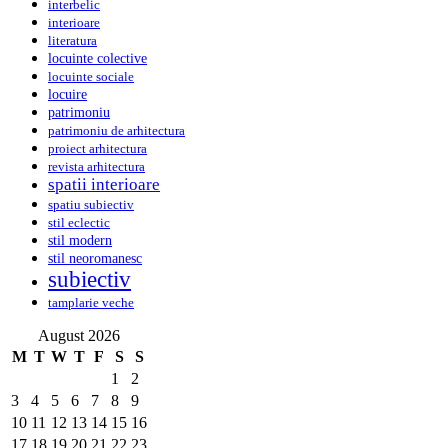
interbelic
interioare
literatura
locuinte colective
locuinte sociale
locuire
patrimoniu
patrimoniu de arhitectura
proiect arhitectura
revista arhitectura
spatii interioare
spatiu subiectiv
stil eclectic
stil modern
stil neoromanesc
subiectiv
tamplarie veche
August 2026
M
T
W
T
F
S
S
1
2
3
4
5
6
7
8
9
10
11
12
13
14
15
16
17
18
19
20
21
22
23