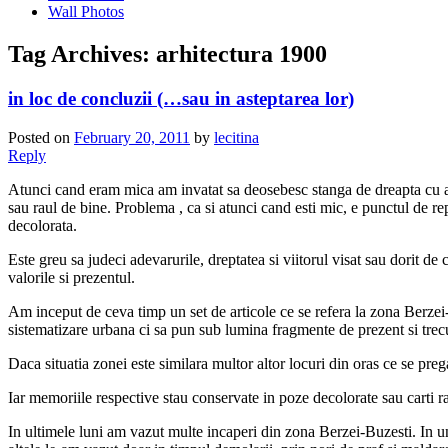
Wall Photos
Tag Archives:
arhitectura 1900
in loc de concluzii (…sau in asteptarea lor)
Posted on
February 20, 2011
by
lecitina
Reply
Atunci cand eram mica am invatat sa deosebesc stanga de dreapta cu ajut
sau raul de bine. Problema , ca si atunci cand esti mic, e punctul de rep
decolorata.
Este greu sa judeci adevarurile, dreptatea si viitorul visat sau dorit de 
valorile si prezentul.
Am inceput de ceva timp un set de articole ce se refera la zona Berzei-
sistematizare urbana ci sa pun sub lumina fragmente de prezent si trec
Daca situatia zonei este similara multor altor locuri din oras ce se prega
Iar memoriile respective stau conservate in poze decolorate sau carti ra
In ultimele luni am vazut multe incaperi din zona Berzei-Buzesti. In unel