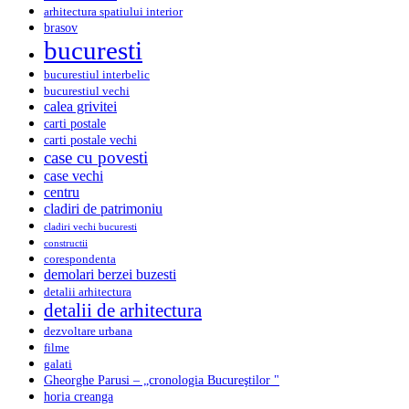
arhitectura spatiului interior
brasov
bucuresti
bucurestiul interbelic
bucurestiul vechi
calea grivitei
carti postale
carti postale vechi
case cu povesti
case vechi
centru
cladiri de patrimoniu
cladiri vechi bucuresti
constructii
corespondenta
demolari berzei buzesti
detalii arhitectura
detalii de arhitectura
dezvoltare urbana
filme
galati
Gheorghe Parusi – „cronologia Bucureştilor "
horia creanga