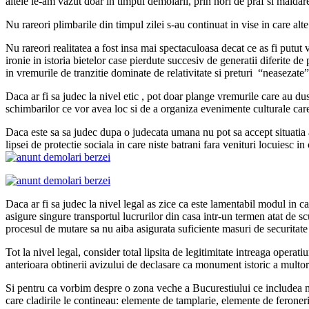
altele le-am vazut doar in timpul demolarii, prin nori de praf si maldar
Nu rareori plimbarile din timpul zilei s-au continuat in vise in care alt
Nu rareori realitatea a fost insa mai spectaculoasa decat ce as fi putut vr
ironie in istoria bietelor case pierdute succesiv de generatii diferite de
in vremurile de tranzitie dominate de relativitate si preturi “neasezate” s
Daca ar fi sa judec la nivel etic , pot doar plange vremurile care au dus
schimbarilor ce vor avea loc si de a organiza evenimente culturale care
Daca este sa sa judec dupa o judecata umana nu pot sa accept situatia act
lipsei de protectie sociala in care niste batrani fara venituri locuiesc 
Daca ar fi sa judec la nivel legal as zice ca este lamentabil modul in c
asigure singure transportul lucrurilor din casa intr-un termen atat de sc
procesul de mutare sa nu aiba asigurata suficiente masuri de securitate i
Tot la nivel legal, consider total lipsita de legitimitate intreaga opera
anterioara obtinerii avizului de declasare ca monument istoric a multor
Si pentru ca vorbim despre o zona veche a Bucurestiului ce includea m
care cladirile le contineau: elemente de tamplarie, elemente de feroneri