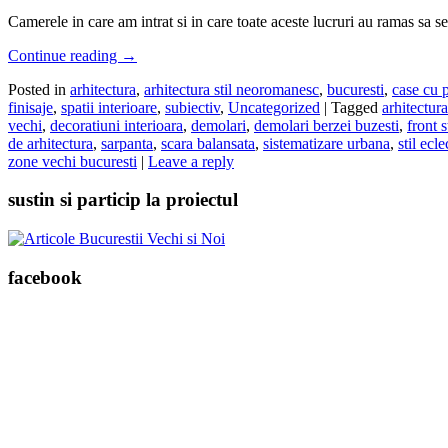
Camerele in care am intrat si in care toate aceste lucruri au ramas sa se
Continue reading
→
Posted in
arhitectura
,
arhitectura stil neoromanesc
,
bucuresti
,
case cu 
finisaje
,
spatii interioare
,
subiectiv
,
Uncategorized
|
Tagged
arhitectura
vechi
,
decoratiuni interioara
,
demolari
,
demolari berzei buzesti
,
front s
de arhitectura
,
sarpanta
,
scara balansata
,
sistematizare urbana
,
stil ecle
zone vechi bucuresti
|
Leave a reply
sustin si particip la proiectul
facebook