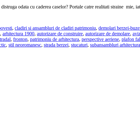
 distruga odata cu caderea caselor? Portale catre realitati straine mie, ia
povesti
,
cladiri si ansambluri de cladiri patrimoniu
,
demolari berzei-buze
,
arhitectura 1900
,
autorizare de construire
,
autorizare de demolare
,
avi
tradal
,
fronton
,
patrimoniu de arhitectura
,
perspective aeriene
,
plafon fa
ctic
,
stil neoromanesc
,
strada berzei
,
stucaturi
,
subansambluri arhitectur