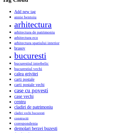
Add new tag
annie bentoiu
arhitectura
arhitectura de patrimoniu
arhitectura eco
arhitectura spatiului interior
brasov
bucuresti
bucurestiul interbelic
bucurestiul vechi
calea grivitei
carti postale
carti postale vechi
case cu povesti
case vechi
centru
cladiri de patrimoniu
cladiri vechi bucuresti
constructii
corespondenta
demolari berzei buzesti