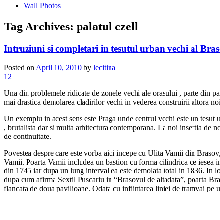
Wall Photos
Tag Archives:
palatul czell
Intruziuni si completari in tesutul urban vechi al Bra
Posted on
April 10, 2010
by
lecitina
12
Una din problemele ridicate de zonele vechi ale orasului , parte din patr
mai drastica demolarea cladirilor vechi in vederea construirii altora noi
Un exemplu in acest sens este Praga unde centrul vechi este un tesut ur
, brutalista dar si multa arhitectura contemporana. La noi insertia de 
de continuitate.
Povestea despre care este vorba aici incepe cu Ulita Vamii din Brasov, a
Vamii. Poarta Vamii includea un bastion cu forma cilindrica ce iesea in
din 1745 iar dupa un lung interval ea este demolata total in 1836. In l
dupa cum afirma Sextil Puscariu in “Brasovul de altadata”, poarta Brande
flancata de doua pavilioane. Odata cu infiintarea liniei de tramvai pe 