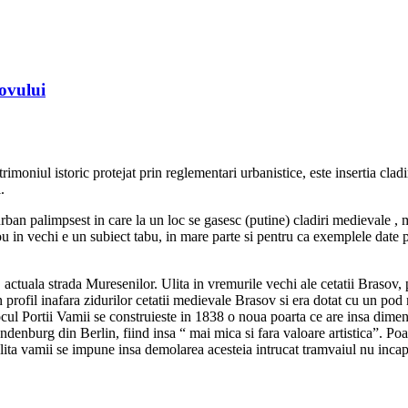
sovului
imoniul istoric protejat prin reglementari urbanistice, este insertia cladir
.
ban palimpsest in care la un loc se gasesc (putine) cladiri medievale , 
nou in vechi e un subiect tabu, in mare parte si pentru ca exemplele date 
ctuala strada Muresenilor. Ulita in vremurile vechi ale cetatii Brasov, p
 profil inafara zidurilor cetatii medievale Brasov si era dotat cu un pod
ocul Portii Vamii se construieste in 1838 o noua poarta ce are insa dime
nburg din Berlin, fiind insa “ mai mica si fara valoare artistica”. Poart
ulita vamii se impune insa demolarea acesteia intrucat tramvaiul nu incap