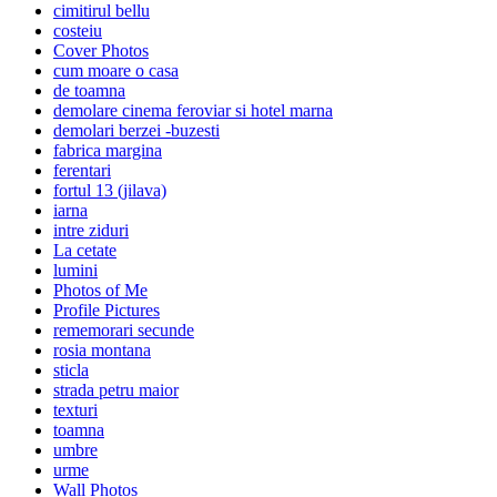
cimitirul bellu
costeiu
Cover Photos
cum moare o casa
de toamna
demolare cinema feroviar si hotel marna
demolari berzei -buzesti
fabrica margina
ferentari
fortul 13 (jilava)
iarna
intre ziduri
La cetate
lumini
Photos of Me
Profile Pictures
rememorari secunde
rosia montana
sticla
strada petru maior
texturi
toamna
umbre
urme
Wall Photos