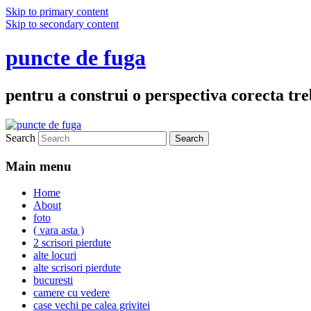
Skip to primary content
Skip to secondary content
puncte de fuga
pentru a construi o perspectiva corecta treb
Search
Main menu
Home
About
foto
( vara asta )
2 scrisori pierdute
alte locuri
alte scrisori pierdute
bucuresti
camere cu vedere
case vechi pe calea grivitei