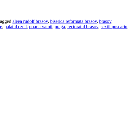
agged
aleea rudolf brasov
,
biserica reformata brasov
,
brasov
,
ce
,
palatul czell
,
poarta vamii
,
praga
,
rectoratul brasov
,
sextil puscariu
,