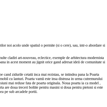
ilor noi acolo unde spatiul o permite (si o cere), sau, intr-o abordare si
multe cladiri art-nouveau, eclectice, exemple de arhitectura modernista
pana in acest moment au jignit orice gand adresat ideii de comunitate si
e cand zidurile cetatii inca mai rezistau, se intindea pana la Poarta
 mobil cu lanturi. Poarta vamii este insa distrusa in urma cutremurului
nsiuni mai reduse fata de poarta originala. Noua poarta ia ca model ,
a are doua treceri boltite pentru masini si doua pentru pietoni si este
ea pe sub arcadele portii.