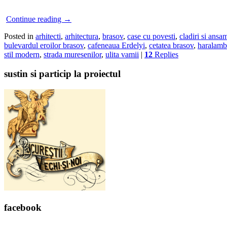
Continue reading
→
Posted in
arhitecti
,
arhitectura
,
brasov
,
case cu povesti
,
cladiri si ansa
bulevardul eroilor brasov
,
cafeneaua Erdelyi
,
cetatea brasov
,
haralamb
stil modern
,
strada muresenilor
,
ulita vamii
|
12
Replies
sustin si particip la proiectul
facebook