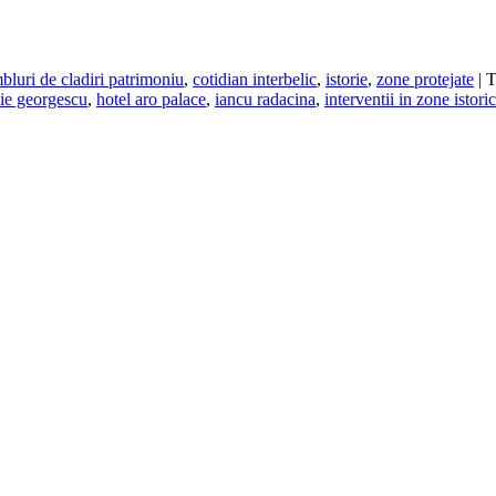
mbluri de cladiri patrimoniu
,
cotidian interbelic
,
istorie
,
zone protejate
|
T
ie georgescu
,
hotel aro palace
,
iancu radacina
,
interventii in zone istori