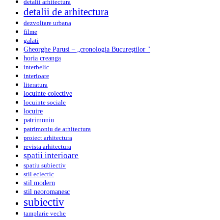
detalii arhitectura
detalii de arhitectura
dezvoltare urbana
filme
galati
Gheorghe Parusi – „cronologia Bucureştilor "
horia creanga
interbelic
interioare
literatura
locuinte colective
locuinte sociale
locuire
patrimoniu
patrimoniu de arhitectura
proiect arhitectura
revista arhitectura
spatii interioare
spatiu subiectiv
stil eclectic
stil modern
stil neoromanesc
subiectiv
tamplarie veche