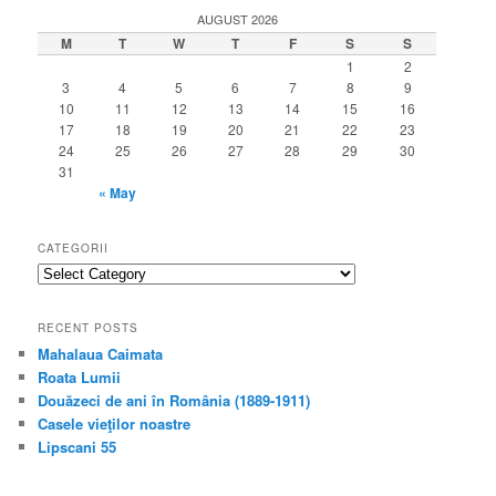
AUGUST 2026
M
T
W
T
F
S
S
1
2
3
4
5
6
7
8
9
10
11
12
13
14
15
16
17
18
19
20
21
22
23
24
25
26
27
28
29
30
31
« May
CATEGORII
categorii
RECENT POSTS
Mahalaua Caimata
Roata Lumii
Douăzeci de ani în România (1889-1911)
Casele vieţilor noastre
Lipscani 55