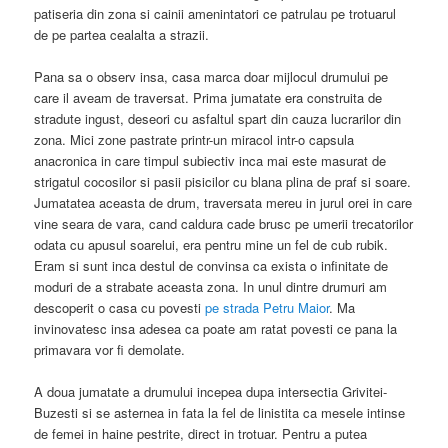
patiseria din zona si cainii amenintatori ce patrulau pe trotuarul
de pe partea cealalta a strazii.
Pana sa o observ insa, casa marca doar mijlocul drumului pe
care il aveam de traversat. Prima jumatate era construita de
stradute ingust, deseori cu asfaltul spart din cauza lucrarilor din
zona. Mici zone pastrate printr-un miracol intr-o capsula
anacronica in care timpul subiectiv inca mai este masurat de
strigatul cocosilor si pasii pisicilor cu blana plina de praf si soare.
Jumatatea aceasta de drum, traversata mereu in jurul orei in care
vine seara de vara, cand caldura cade brusc pe umerii trecatorilor
odata cu apusul soarelui, era pentru mine un fel de cub rubik.
Eram si sunt inca destul de convinsa ca exista o infinitate de
moduri de a strabate aceasta zona. In unul dintre drumuri am
descoperit o casa cu povesti
pe strada Petru Maior
. Ma
invinovatesc insa adesea ca poate am ratat povesti ce pana la
primavara vor fi demolate.
A doua jumatate a drumului incepea dupa intersectia Grivitei-
Buzesti si se asternea in fata la fel de linistita ca mesele intinse
de femei in haine pestrite, direct in trotuar. Pentru a putea