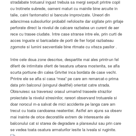
stradabate trotuarul ingust trebuia sa mergi serpuit printre copii
cu trotinete subrede, oameni maturi cu mainile bine arcuite in
talie, caini fantomatici si bancute improvizate. Uneori din
adancimea subsolurilor probabil nefolosite dar sigilate prin grilaje
perforate direct la nivelul de calcare razbatea un curent de aer
rece cu trasee ciudate. Intre case stranse intre ele, prin curti de
acces inguste si baricadate de porti de fier forjat razbateau
zgomote si lumini secventiale bine ritmate cu viteza pasilor .
Intre cele doua zone descrise, despartite mai ales printr-un fel
diferit de intimitate oferit de tesatura urbana mostenita, se afla
scurta portiune din calea Grivitei inca bordata de case vechi.
Printre ele se afla si casa “mea” pe care am remarcat-o prima
data prin balconul (singurul dealtfel) orientat catre strada.
Obisnuiesc sa traversez orasul urmarind traseele strazilor
proiectate la nivelul stresinilor, rareori observand trotuarele si
doar norocul m-a salvat de mici accidente pe langa care am
trecut cu toata candoarea neatentiei. Astfel am ajuns sa observ
mai inainte de orice decoratiile extrem de interesante ale
balconului cat si starea de degradare a planseului sau prin care
se vedea toata osatura armaturilor iesite la iveala si ruginite.