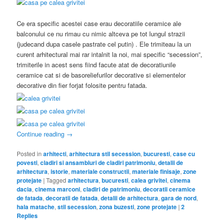
Ce era specific acestei case erau decoratiile ceramice ale
balconului ce nu rimau cu nimic altceva pe tot lungul strazii
(judecand dupa casele pastrate cel putin) . Ele trimiteau la un
curent arhitectural mai rar intalnit la noi, mai specific “secession”,
trimiterile in acest sens fiind facute atat de decoratiunile
ceramice cat si de basoreliefurilor decorative si elementelor
decorative din fier forjat folosite pentru fatada.
Continue reading
→
Posted in
arhitecti
,
arhitectura stil secession
,
bucuresti
,
case cu
povesti
,
cladiri si ansambluri de cladiri patrimoniu
,
detalii de
arhitectura
,
istorie
,
materiale constructii
,
materiale finisaje
,
zone
protejate
|
Tagged
arhitectura
,
bucuresti
,
calea grivitei
,
cinema
dacia
,
cinema marconi
,
cladiri de patrimoniu
,
decoratii ceramice
de fatada
,
decoratii de fatada
,
detalii de arhitectura
,
gara de nord
,
hala matache
,
stil secession
,
zona buzesti
,
zone protejate
|
2
Replies