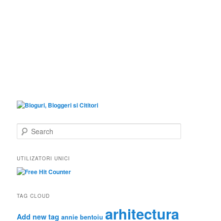
S
e
a
r
UTILIZATORI UNICI
c
h
TAG CLOUD
arhitectura
Add new tag
annie bentoiu