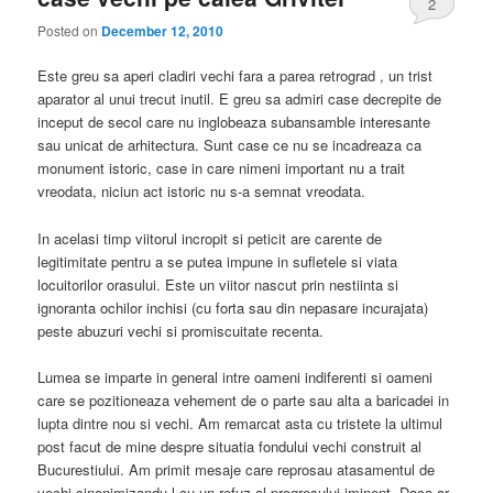
2
Posted on
December 12, 2010
Este greu sa aperi cladiri vechi fara a parea retrograd , un trist
aparator al unui trecut inutil. E greu sa admiri case decrepite de
inceput de secol care nu inglobeaza subansamble interesante
sau unicat de arhitectura. Sunt case ce nu se incadreaza ca
monument istoric, case in care nimeni important nu a trait
vreodata, niciun act istoric nu s-a semnat vreodata.
In acelasi timp viitorul incropit si peticit are carente de
legitimitate pentru a se putea impune in sufletele si viata
locuitorilor orasului. Este un viitor nascut prin nestiinta si
ignoranta ochilor inchisi (cu forta sau din nepasare incurajata)
peste abuzuri vechi si promiscuitate recenta.
Lumea se imparte in general intre oameni indiferenti si oameni
care se pozitioneaza vehement de o parte sau alta a baricadei in
lupta dintre nou si vechi. Am remarcat asta cu tristete la ultimul
post facut de mine despre situatia fondului vechi construit al
Bucurestiului. Am primit mesaje care reprosau atasamentul de
vechi sinonimizandu-l cu un refuz al progresului iminent. Daca ar