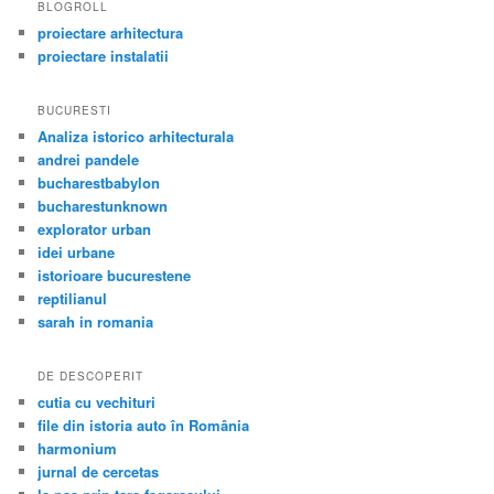
BLOGROLL
proiectare arhitectura
proiectare instalatii
BUCURESTI
Analiza istorico arhitecturala
andrei pandele
bucharestbabylon
bucharestunknown
explorator urban
idei urbane
istorioare bucurestene
reptilianul
sarah in romania
DE DESCOPERIT
cutia cu vechituri
file din istoria auto în România
harmonium
jurnal de cercetas