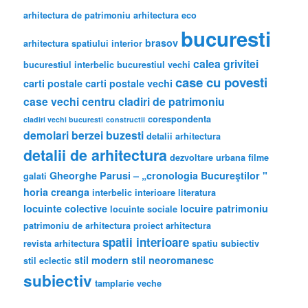
arhitectura de patrimoniu
arhitectura eco
bucuresti
brasov
arhitectura spatiului interior
calea grivitei
bucurestiul interbelic
bucurestiul vechi
case cu povesti
carti postale
carti postale vechi
case vechi
centru
cladiri de patrimoniu
corespondenta
cladiri vechi bucuresti
constructii
demolari berzei buzesti
detalii arhitectura
detalii de arhitectura
dezvoltare urbana
filme
Gheorghe Parusi – „cronologia Bucureştilor "
galati
horia creanga
interbelic
interioare
literatura
locuinte colective
locuire
patrimoniu
locuinte sociale
patrimoniu de arhitectura
proiect arhitectura
spatii interioare
revista arhitectura
spatiu subiectiv
stil modern
stil neoromanesc
stil eclectic
subiectiv
tamplarie veche