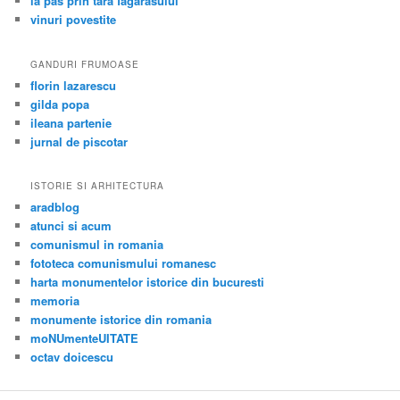
la pas prin tara fagarasului
vinuri povestite
GANDURI FRUMOASE
florin lazarescu
gilda popa
ileana partenie
jurnal de piscotar
ISTORIE SI ARHITECTURA
aradblog
atunci si acum
comunismul in romania
fototeca comunismului romanesc
harta monumentelor istorice din bucuresti
memoria
monumente istorice din romania
moNUmenteUITATE
octav doicescu