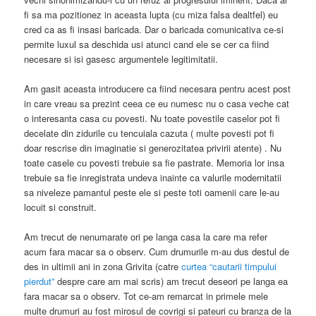
fi sa ma pozitionez in aceasta lupta (cu miza falsa dealtfel) eu
cred ca as fi insasi baricada. Dar o baricada comunicativa ce-si
permite luxul sa deschida usi atunci cand ele se cer ca fiind
necesare si isi gasesc argumentele legitimitatii.
Am gasit aceasta introducere ca fiind necesara pentru acest post
in care vreau sa prezint ceea ce eu numesc nu o casa veche cat
o interesanta casa cu povesti. Nu toate povestile caselor pot fi
decelate din zidurile cu tencuiala cazuta ( multe povesti pot fi
doar rescrise din imaginatie si generozitatea privirii atente) . Nu
toate casele cu povesti trebuie sa fie pastrate. Memoria lor insa
trebuie sa fie inregistrata undeva inainte ca valurile modernitatii
sa niveleze pamantul peste ele si peste toti oamenii care le-au
locuit si construit.
Am trecut de nenumarate ori pe langa casa la care ma refer
acum fara macar sa o observ. Cum drumurile m-au dus destul de
des in ultimii ani in zona Grivita (catre
curtea “cautarii timpului
pierdut”
despre care am mai scris) am trecut deseori pe langa ea
fara macar sa o observ. Tot ce-am remarcat in primele mele
multe drumuri au fost mirosul de covrigi si pateuri cu branza de la