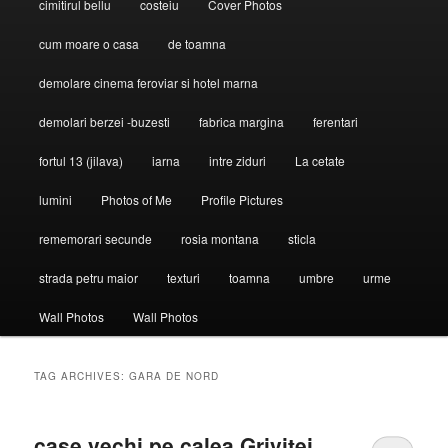
cimitirul bellu
costeiu
Cover Photos
cum moare o casa
de toamna
demolare cinema feroviar si hotel marna
demolari berzei -buzesti
fabrica margina
ferentari
fortul 13 (jilava)
iarna
intre ziduri
La cetate
lumini
Photos of Me
Profile Pictures
rememorari secunde
rosia montana
sticla
strada petru maior
texturi
toamna
umbre
urme
Wall Photos
Wall Photos
TAG ARCHIVES:
GARA DE NORD
case vechi pe calea Grivitei