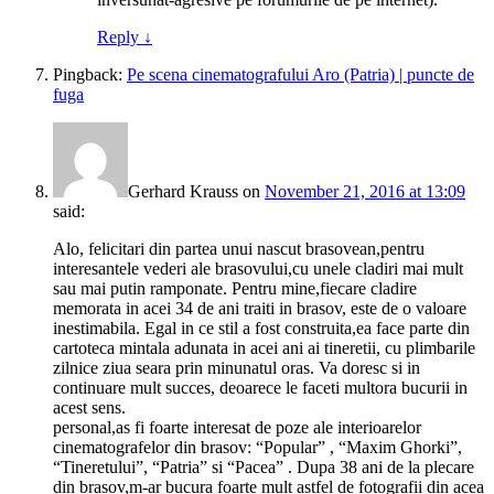
Reply
↓
Pingback:
Pe scena cinematografului Aro (Patria) | puncte de
fuga
Gerhard Krauss
on
November 21, 2016 at 13:09
said:
Alo, felicitari din partea unui nascut brasovean,pentru
interesantele vederi ale brasovului,cu unele cladiri mai mult
sau mai putin ramponate. Pentru mine,fiecare cladire
memorata in acei 34 de ani traiti in brasov, este de o valoare
inestimabila. Egal in ce stil a fost construita,ea face parte din
cartoteca mintala adunata in acei ani ai tineretii, cu plimbarile
zilnice ziua seara prin minunatul oras. Va doresc si in
continuare mult succes, deoarece le faceti multora bucurii in
acest sens.
personal,as fi foarte interesat de poze ale interioarelor
cinematografelor din brasov: “Popular” , “Maxim Ghorki”,
“Tineretului”, “Patria” si “Pacea” . Dupa 38 ani de la plecare
din brasov,m-ar bucura foarte mult astfel de fotografii din acea