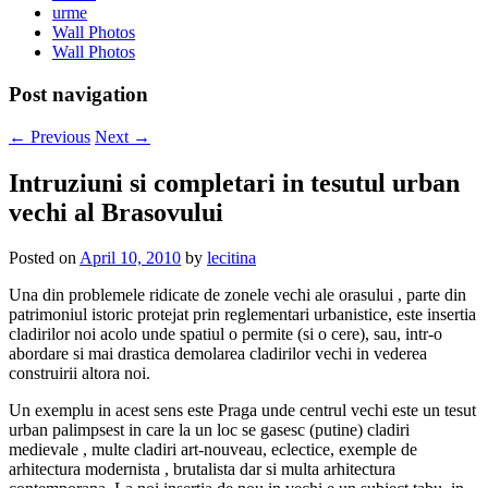
urme
Wall Photos
Wall Photos
Post navigation
←
Previous
Next
→
Intruziuni si completari in tesutul urban
vechi al Brasovului
Posted on
April 10, 2010
by
lecitina
Una din problemele ridicate de zonele vechi ale orasului , parte din
patrimoniul istoric protejat prin reglementari urbanistice, este insertia
cladirilor noi acolo unde spatiul o permite (si o cere), sau, intr-o
abordare si mai drastica demolarea cladirilor vechi in vederea
construirii altora noi.
Un exemplu in acest sens este Praga unde centrul vechi este un tesut
urban palimpsest in care la un loc se gasesc (putine) cladiri
medievale , multe cladiri art-nouveau, eclectice, exemple de
arhitectura modernista , brutalista dar si multa arhitectura