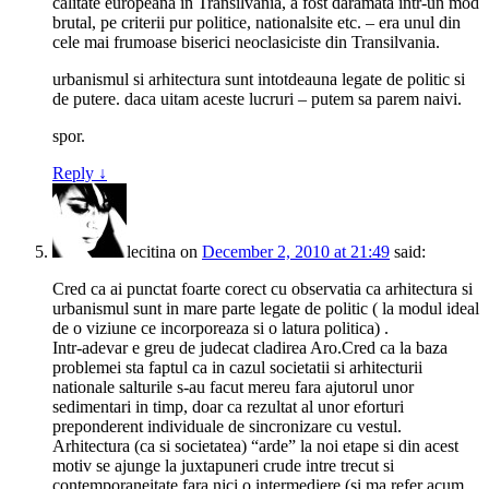
calitate europeana in Transilvania, a fost daramata intr-un mod
brutal, pe criterii pur politice, nationalsite etc. – era unul din
cele mai frumoase biserici neoclasiciste din Transilvania.
urbanismul si arhitectura sunt intotdeauna legate de politic si
de putere. daca uitam aceste lucruri – putem sa parem naivi.
spor.
Reply
↓
lecitina
on
December 2, 2010 at 21:49
said:
Cred ca ai punctat foarte corect cu observatia ca arhitectura si
urbanismul sunt in mare parte legate de politic ( la modul ideal
de o viziune ce incorporeaza si o latura politica) .
Intr-adevar e greu de judecat cladirea Aro.Cred ca la baza
problemei sta faptul ca in cazul societatii si arhitecturii
nationale salturile s-au facut mereu fara ajutorul unor
sedimentari in timp, doar ca rezultat al unor eforturi
preponderent individuale de sincronizare cu vestul.
Arhitectura (ca si societatea) “arde” la noi etape si din acest
motiv se ajunge la juxtapuneri crude intre trecut si
contemporaneitate fara nici o intermediere (si ma refer acum