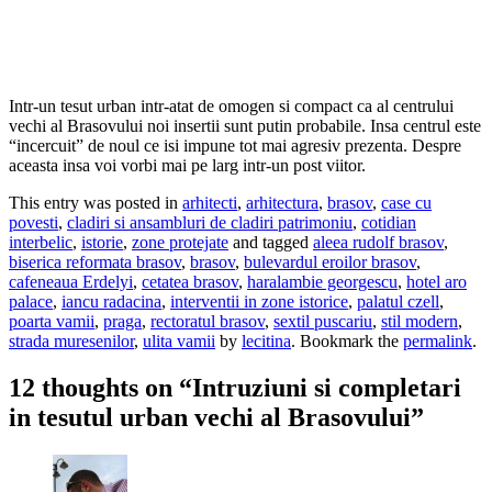
Intr-un tesut urban intr-atat de omogen si compact ca al centrului
vechi al Brasovului noi insertii sunt putin probabile. Insa centrul este
“incercuit” de noul ce isi impune tot mai agresiv prezenta. Despre
aceasta insa voi vorbi mai pe larg intr-un post viitor.
This entry was posted in
arhitecti
,
arhitectura
,
brasov
,
case cu
povesti
,
cladiri si ansambluri de cladiri patrimoniu
,
cotidian
interbelic
,
istorie
,
zone protejate
and tagged
aleea rudolf brasov
,
biserica reformata brasov
,
brasov
,
bulevardul eroilor brasov
,
cafeneaua Erdelyi
,
cetatea brasov
,
haralambie georgescu
,
hotel aro
palace
,
iancu radacina
,
interventii in zone istorice
,
palatul czell
,
poarta vamii
,
praga
,
rectoratul brasov
,
sextil puscariu
,
stil modern
,
strada muresenilor
,
ulita vamii
by
lecitina
. Bookmark the
permalink
.
12 thoughts on “
Intruziuni si completari
in tesutul urban vechi al Brasovului
”