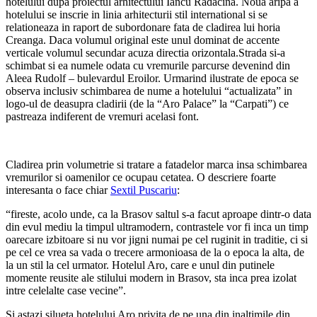
hotelului dupa proiectul arhitectului Iancu Radacina. Noua aripa a
hotelului se inscrie in linia arhitecturii stil international si se
relationeaza in raport de subordonare fata de cladirea lui horia
Creanga. Daca volumul original este unul dominat de accente
verticale volumul secundar acuza directia orizontala.Strada si-a
schimbat si ea numele odata cu vremurile parcurse devenind din
Aleea Rudolf – bulevardul Eroilor. Urmarind ilustrate de epoca se
observa inclusiv schimbarea de nume a hotelului “actualizata” in
logo-ul de deasupra cladirii (de la “Aro Palace” la “Carpati”) ce
pastreaza indiferent de vremuri acelasi font.
Cladirea prin volumetrie si tratare a fatadelor marca insa schimbarea
vremurilor si oamenilor ce ocupau cetatea. O descriere foarte
interesanta o face chiar
Sextil Puscariu
:
“fireste, acolo unde, ca la Brasov saltul s-a facut aproape dintr-o data
din evul mediu la timpul ultramodern, contrastele vor fi inca un timp
oarecare izbitoare si nu vor jigni numai pe cel ruginit in traditie, ci si
pe cel ce vrea sa vada o trecere armonioasa de la o epoca la alta, de
la un stil la cel urmator. Hotelul Aro, care e unul din putinele
momente reusite ale stilului modern in Brasov, sta inca prea izolat
intre celelalte case vecine”.
Si astazi silueta hotelului Aro privita de pe una din inaltimile din