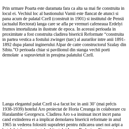
Prin urmare Poarta este daramata fara ca alta sa mai fie construita in
locul ei. Vechiul loc al bastionului Vamii este flancat de atunci si
pana acum de palatal Czell (construit in 1901) si institutul de Pensii
(actualul Rectorat) langa care se afla pe vremuri cafeneaua Erdelyi
frumos imortalizata in ilustrate de epoca. In aceeasi perioada in
proximitate a fost construita cladirea bisericii Reformate “construita
in partea vestica a fostului zwinger (tarc) al aurarilor intre anii 1891-
1892 dupa planul inginerului Alpar de catre constructorul Szalay din
Sibiu.”O perioada chiar si pavilionul din stanga vechii porti
demolate a supravietuit in preajma palatului Czell.
Langa elegantul palat Czell si-a facut loc in anii 30’ (mai précis
1938-1939) hotelul Aro proiectat de Horia Creanga in colaborare cu
Haralambie Georgescu. Cladirea Aro s-a insinuat incet incet pana
cand extinderea ei a implicat demolarea bisericii reformate in anul
1965 in vederea folosirii suprafetei pentru ridicarea unei noi aripi a