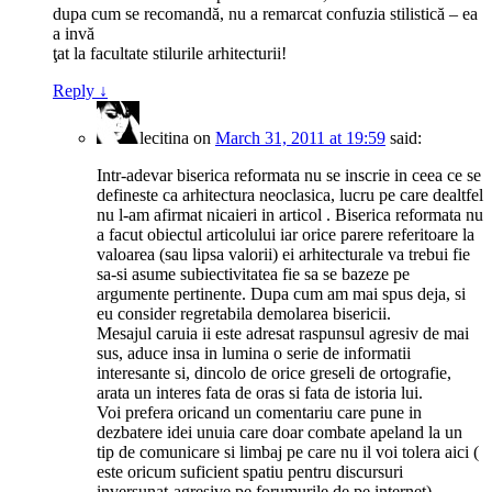
dupa cum se recomandă, nu a remarcat confuzia stilistică – ea
a invă
ţat la facultate stilurile arhitecturii!
Reply
↓
lecitina
on
March 31, 2011 at 19:59
said:
Intr-adevar biserica reformata nu se inscrie in ceea ce se
defineste ca arhitectura neoclasica, lucru pe care dealtfel
nu l-am afirmat nicaieri in articol . Biserica reformata nu
a facut obiectul articolului iar orice parere referitoare la
valoarea (sau lipsa valorii) ei arhitecturale va trebui fie
sa-si asume subiectivitatea fie sa se bazeze pe
argumente pertinente. Dupa cum am mai spus deja, si
eu consider regretabila demolarea bisericii.
Mesajul caruia ii este adresat raspunsul agresiv de mai
sus, aduce insa in lumina o serie de informatii
interesante si, dincolo de orice greseli de ortografie,
arata un interes fata de oras si fata de istoria lui.
Voi prefera oricand un comentariu care pune in
dezbatere idei unuia care doar combate apeland la un
tip de comunicare si limbaj pe care nu il voi tolera aici (
este oricum suficient spatiu pentru discursuri
inversunat-agresive pe forumurile de pe internet).