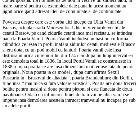
contemporana. La noi insertia de nou in vechi e un subiect tabu, in
mare parte si pentru ca exemplele date pana in acest moment au
jignit orice gand adresat ideii de comunitate si de continuitate.
Povestea despre care este vorba aici incepe cu Ulita Vamii din
Brasov, actuala strada Muresenilor. Ulita in vremurile vechi ale
cetatii Brasov, pe cand zidurile cetatii inca mai rezistau, se intindea
pana la Poarta Vamii. Poarta Vamii includea un bastion cu forma
cilindrica ce iesea in profil inafara zidurilor cetatii medievale Brasov
si era dotat cu un pod mobil cu lanturi. Poarta vamii este insa
distrusa in urma cutremurului din 1745 iar dupa un lung interval ea
este demolata total in 1836. In locul Portii Vamii se construieste in
1838 o noua poarta ce are insa dimensiuni mai reduse fata de poarta
originala. Noua poarta ia ca model , dupa cum afirma Sextil
Puscariu in “Brasovul de altadata”, poarta Brandenburg din Berlin,
fiind insa “ mai mica si fara valoare artistica”. Poarta are doua treceri
boltite pentru masini si doua pentru pietoni si este flancata de doua
pavilioane. Odata cu infiintarea liniei de tramvai pe ulita vamii se
impune insa demolarea acesteia intrucat tramvaiul nu incapea pe sub
arcadele portii.