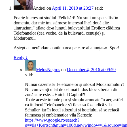
Andrei
on
April 11, 2010 at 23:27
said:
Foarte interesant studiul. Felicitări! Nu sunt un specialist în
domeniu, dar mie îmi stârnesc interesul încă două alte
„intruziuni” aflate de-a lungul bulevardului Eroilor: clădirea
Telefoanelor (cea veche, de la bulevard, cenușie) și
Modaromul.
Aștept cu nerăbdare continuarea pe care ai anunțat-o. Spor!
Reply
↓
MelosNegros
on
December 4, 2016 at 09:59
said:
Numai cazemata Telefoanelor și silozul Modaromului?!
Nu cumva ați uitat de cel mai hidos bloc siberian din
zonă care este…Hotelul Capitol?!
Toate aceste trebuie pur și simplu aruncate în aer, astfel
ca în locul Telefoanelor să fie ce-a fost adică vila
Schuller, iar în locul silozului și hotelului să se refacă
faimoasa și emblematica vila Kertsch:
https://www.google.ro/search?
q=vila+Kertsch&num=100&newwindow=1&source