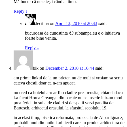
Mă bucur că ne citești când ai timp.
Reply
↓
lecitina
on
April 13, 2010 at 20:43
said:
bucuroasa de cunostinta 🙂 subtampa.eu e o initiativa
foarte bine venita.
Reply
↓
blk
on
December 2, 2010 at 16:44
said:
am primit linkul de la un prieten nu de mult si vroiam sa scriu
cateva chestii doar ca n-am apucat.
nu cred ca hotelul aro ar fi o cladire prea reusita, chiar si daca
l-a facut Horea Creanga. din pacate nu se inscrie intr-un mod
prea fericit in suita de cladiri si de spatii verzi gandita de
Bartesch, arhitectul orasului, la sfarsitul secolului 19.
in acelasi timp, biserica reformata, proiectata de Alpar Ignacz,
probabil unul din putinii arhitecti care au produs arhitectura de