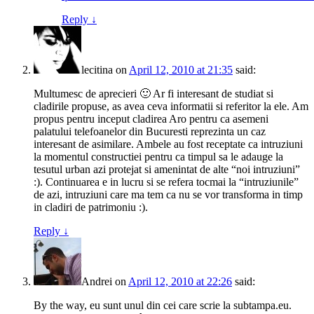
Reply
↓
lecitina
on
April 12, 2010 at 21:35
said:
Multumesc de aprecieri 🙂 Ar fi interesant de studiat si
cladirile propuse, as avea ceva informatii si referitor la ele. Am
propus pentru inceput cladirea Aro pentru ca asemeni
palatului telefoanelor din Bucuresti reprezinta un caz
interesant de asimilare. Ambele au fost receptate ca intruziuni
la momentul constructiei pentru ca timpul sa le adauge la
tesutul urban azi protejat si amenintat de alte “noi intruziuni”
:). Continuarea e in lucru si se refera tocmai la “intruziunile”
de azi, intruziuni care ma tem ca nu se vor transforma in timp
in cladiri de patrimoniu :).
Reply
↓
Andrei
on
April 12, 2010 at 22:26
said:
By the way, eu sunt unul din cei care scrie la subtampa.eu.