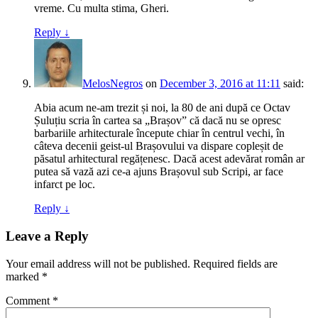
vreme. Cu multa stima, Gheri.
Reply
↓
MelosNegros
on
December 3, 2016 at 11:11
said:
Abia acum ne-am trezit și noi, la 80 de ani după ce Octav
Șuluțiu scria în cartea sa „Brașov” că dacă nu se opresc
barbariile arhitecturale începute chiar în centrul vechi, în
câteva decenii geist-ul Brașovului va dispare copleșit de
păsatul arhitectural regățenesc. Dacă acest adevărat român ar
putea să vază azi ce-a ajuns Brașovul sub Scripi, ar face
infarct pe loc.
Reply
↓
Leave a Reply
Your email address will not be published.
Required fields are
marked
*
Comment
*