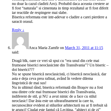
nu doar la cazul cladirii Aro). Probabil daca aceasta crestere ar
fi fost “naturala” si cimentata in timp rezultatul ar fi fost diferit
iar reactiile de respingere mai slabe.
Biserica reformata este intr-adevar o cladire a carei pierdere a
saracit orasul.
Reply
↓
Anca Maria Zamfir
on
March 31, 2011 at 11:15
said:
Dragă blk, oare ce vrei să spui cu “era unul din cele mai
frumoase biserici neoclasiciste din Transilvania”? Un biseric –
doi biserici???
Nu se spune biserică neoclasicistă, ci biserică neoclasică, dar
asta e deja ceva prea rafinat, având în vedere dilema
lingvistică de mai sus!
Nu in ultimul rând, biserica reformată din Braşov nu a fost
una dintre cele mai frumoase biserici din Transilvania,
indiferent de stil, şi NU a avut nimic de a face cu stilul
neoclasic! Dar ăsta este un ultrarafinament la care tu,
necunoscător evident al stilurilor arhitecturii nu ar fi trebuit să
te arunci! Ciudat este faptul că Lecitina, “ahitect zi de zi”