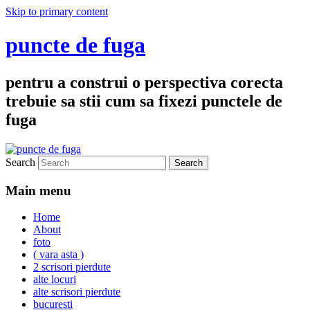
Skip to primary content
puncte de fuga
pentru a construi o perspectiva corecta
trebuie sa stii cum sa fixezi punctele de
fuga
Search
Main menu
Home
About
foto
( vara asta )
2 scrisori pierdute
alte locuri
alte scrisori pierdute
bucuresti