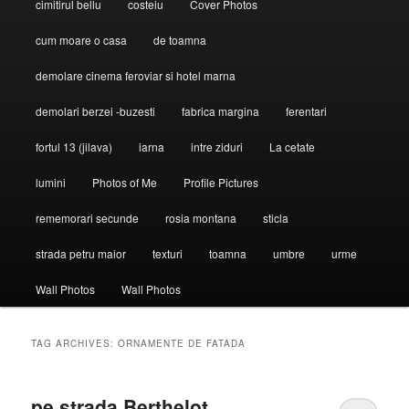
cimitirul bellu
costeiu
Cover Photos
cum moare o casa
de toamna
demolare cinema feroviar si hotel marna
demolari berzei -buzesti
fabrica margina
ferentari
fortul 13 (jilava)
iarna
intre ziduri
La cetate
lumini
Photos of Me
Profile Pictures
rememorari secunde
rosia montana
sticla
strada petru maior
texturi
toamna
umbre
urme
Wall Photos
Wall Photos
TAG ARCHIVES:
ORNAMENTE DE FATADA
pe strada Berthelot