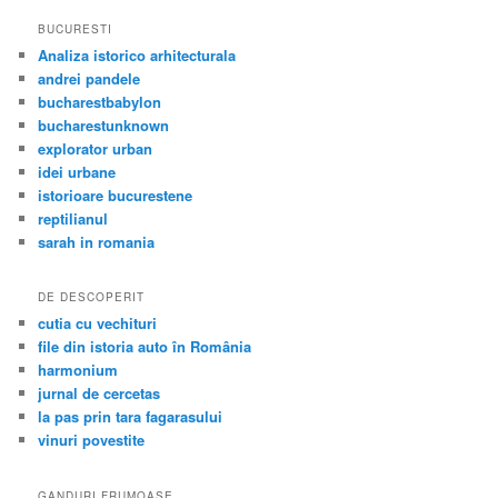
BUCURESTI
Analiza istorico arhitecturala
andrei pandele
bucharestbabylon
bucharestunknown
explorator urban
idei urbane
istorioare bucurestene
reptilianul
sarah in romania
DE DESCOPERIT
cutia cu vechituri
file din istoria auto în România
harmonium
jurnal de cercetas
la pas prin tara fagarasului
vinuri povestite
GANDURI FRUMOASE