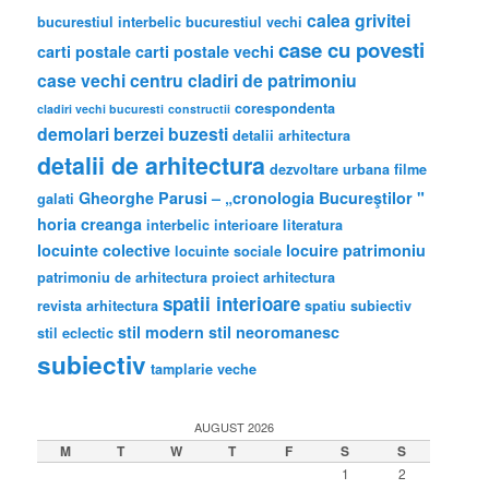
calea grivitei
bucurestiul interbelic
bucurestiul vechi
case cu povesti
carti postale
carti postale vechi
case vechi
centru
cladiri de patrimoniu
corespondenta
cladiri vechi bucuresti
constructii
demolari berzei buzesti
detalii arhitectura
detalii de arhitectura
dezvoltare urbana
filme
Gheorghe Parusi – „cronologia Bucureştilor "
galati
horia creanga
interbelic
interioare
literatura
locuinte colective
locuire
patrimoniu
locuinte sociale
patrimoniu de arhitectura
proiect arhitectura
spatii interioare
revista arhitectura
spatiu subiectiv
stil modern
stil neoromanesc
stil eclectic
subiectiv
tamplarie veche
AUGUST 2026
M
T
W
T
F
S
S
1
2