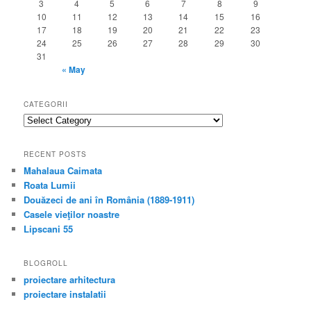
3
4
5
6
7
8
9
10
11
12
13
14
15
16
17
18
19
20
21
22
23
24
25
26
27
28
29
30
31
« May
CATEGORII
categorii
RECENT POSTS
Mahalaua Caimata
Roata Lumii
Douăzeci de ani în România (1889-1911)
Casele vieţilor noastre
Lipscani 55
BLOGROLL
proiectare arhitectura
proiectare instalatii