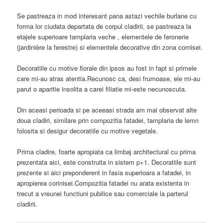
Se pastreaza in mod interesant pana astazi vechile burlane cu
forma lor ciudata departata de corpul cladirii, se pastreaza la
etajele superioare tamplaria veche , elementele de feronerie
(jardinière la ferestre) si elementele decorative din zona cornisei.
Decoratiile cu motive florale din ipsos au fost in fapt si primele
care mi-au atras atentia.Recunosc ca, desi frumoase, ele mi-au
parut o aparitie insolita a carei filiatie mi-este necunoscuta.
Din aceasi perioada si pe aceeasi strada am mai observat alte
doua cladiri, similare prin compozitia fatadei, tamplaria de lemn
folosita si desigur decoratiile cu motive vegetale.
Prima cladire, foarte apropiata ca limbaj architectural cu prima
prezentata aici, este construita in sistem p+1. Decoratiile sunt
prezente si aici preponderent in fasia superioara a fatadei, in
apropierea corinisei.Compozitia fatadei nu arata existenta in
trecut a vreunei functiuni pubilice sau comerciale la parterul
cladirii.