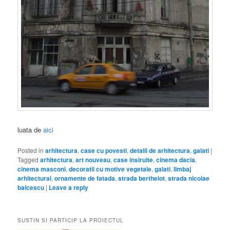
luata de
aici
Posted in
arhitectura
,
case cu povesti
,
detalii de arhitectura
,
galati
|
Tagged
arhitectura
,
art nouveau
,
case insiruite
,
cinema dacia
,
cinema masconi
,
decoratii cu motive vegetale
,
galati
,
limbaj
arhitectural
,
ornamente de fatada
,
strada berthelot
,
strada nicolae
balcescu
|
Leave a reply
SUSTIN SI PARTICIP LA PROIECTUL