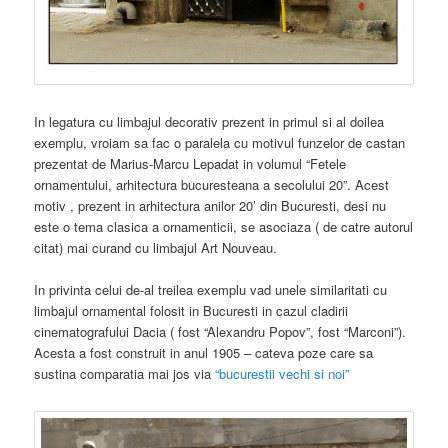
In legatura cu limbajul decorativ prezent in primul si al doilea
exemplu, vroiam sa fac o paralela cu motivul funzelor de castan
prezentat de Marius-Marcu Lepadat in volumul “Fetele
ornamentului, arhitectura bucuresteana a secolului 20”. Acest
motiv , prezent in arhitectura anilor 20’ din Bucuresti, desi nu
este o tema clasica a ornamenticii, se asociaza ( de catre autorul
citat) mai curand cu limbajul Art Nouveau.
In privinta celui de-al treilea exemplu vad unele similaritati cu
limbajul ornamental folosit in Bucuresti in cazul cladirii
cinematografului Dacia ( fost “Alexandru Popov”, fost “Marconi”).
Acesta a fost construit in anul 1905 – cateva poze care sa
sustina comparatia mai jos via
“bucurestii vechi si noi”