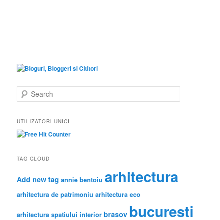
S
e
a
r
UTILIZATORI UNICI
c
h
TAG CLOUD
arhitectura
Add new tag
annie bentoiu
arhitectura de patrimoniu
arhitectura eco
bucuresti
brasov
arhitectura spatiului interior