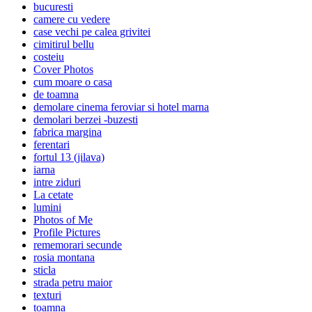
bucuresti
camere cu vedere
case vechi pe calea grivitei
cimitirul bellu
costeiu
Cover Photos
cum moare o casa
de toamna
demolare cinema feroviar si hotel marna
demolari berzei -buzesti
fabrica margina
ferentari
fortul 13 (jilava)
iarna
intre ziduri
La cetate
lumini
Photos of Me
Profile Pictures
rememorari secunde
rosia montana
sticla
strada petru maior
texturi
toamna