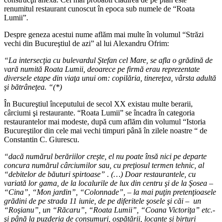
renumitul restaurant cunoscut în epoca sub numele de “Roata
Lumii”.
Despre geneza acestui nume aflăm mai multe în volumul “Străzi
vechi din Bucureştiul de azi” al lui Alexandru Ofrim:
“La intersecţia cu bulevardul Ştefan cel Mare, se afla o grădină de
vară numită Roata Lumii, deoarece pe firmă erau reprezentate
diversele etape din viaţa unui om: copilăria, tinereţea, vârsta adultă
şi bătrâneţea. “(*)
În Bucureştiul începutului de secol XX existau multe berarii,
cârciumi şi restaurante. “Roata Lumii” se încadra în categoria
restaurantelor mai modeste, după cum aflăm din volumul “Istoria
Bucureştilor din cele mai vechi timpuri până în zilele noastre “ de
Constantin C. Giurescu.
“dacă numărul berăriilor creşte, el nu poate însă nici pe departe
concura numărul cârciumilor sau, cu preţiosul termen tehnic, al
“debitelor de băuturi spirtoase” . (…) Doar restaurantele, cu
variată lor gama, de la localurile de lux din centru şi de la Şosea –
“Cina”, “Mon jardin”, “Colonnade”, – la mai puţin pretenţioasele
grădini de pe strada 11 iunie, de pe diferitele şosele şi căi – un
“Roşianu”, un “Răcaru”, “Roata Lumii”, “Coana Victoriţa” etc.-
şi până la puzderia de consumuri, ospătării, locante şi birturi