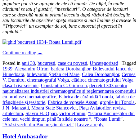
populare pot să se apropie de ele că număr. De altfel, în multe
cârciumi se iau şi gustări, “mezelicuri”. O categorie de localuri
care se dezvoltă mult în primul deceniu după război sînt bodegile
sau localurile de aperitive; speţa existase si mai înainte şi avusese în
“Tripcovici” un exemplar de soi, bine cunoscut şi apreciat în
capitală.”
Continue reading
→
Posted in
anii 30
,
bucuresti
,
case cu povesti
,
Uncategorized
|
Tagged
1939
,
Alexandru Ofrim
,
bariera Dorobanţilor
,
Bulevardul Iancu de
Hunedoara
,
bulevardul Ştefan cel Mare
,
Calea Dorobanţilor
,
Cernea
V. Dumitru
,
cinematograful Volga
,
clădirea cinematografului Volga
,
clasa I risc seismic
,
Constantin C. Giurescu
,
decretul 303 pentru
naţionalizarea industriei cinematografice şi reglementarea comerţului
cu produse cinematografice
,
Fabrica de cărămidă Tonola
,
fabrica de
frânghierie şi ţesătorie
,
Fabrica de vopsele Assan
,
gropile lui Tonola
,
J.N. Manzatti
,
Moara State Stancovici
,
Piaţa Aviatorilor
,
revista
arhitectura
,
Stavru H. Opari
,
victor eftimiu
,
“Istoria Bucureştilor din
cele mai vechi timpuri până în zilele noastre “
,
“Roata Lumii”
,
“Străzi vechi din Bucureştiul de azi”
|
Leave a reply
Hotel Ambasador