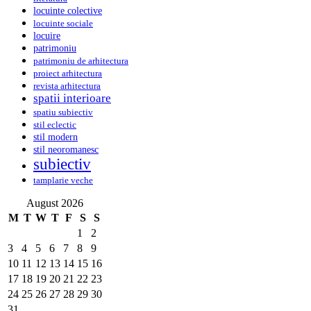
locuinte colective
locuinte sociale
locuire
patrimoniu
patrimoniu de arhitectura
proiect arhitectura
revista arhitectura
spatii interioare
spatiu subiectiv
stil eclectic
stil modern
stil neoromanesc
subiectiv
tamplarie veche
August 2026
M
T
W
T
F
S
S
1
2
3
4
5
6
7
8
9
10
11
12
13
14
15
16
17
18
19
20
21
22
23
24
25
26
27
28
29
30
31