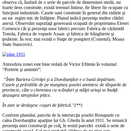
observa că, înafară de o serie de parcele de dimensiuni medii, nu
foarte dens construite, există terenuri întinse, fie libere fie ocupate cu
funcţiuni industriale. Casele sunt construite în general din zidărie şi
au un regim mic de înălţime. Planul indică prezenţa multor clădiri
anexă. Observăm suprafaţă generoasă ocupată de proprietatea Elenei
Cornescu cât şi prezenţa unor fabrici precum: Fabrica de cărămidă
Tonola, Fabrica de vopsele Assan şi fabrica de frânghierie şi
ţesătorie. În rest, mai există o Staţie de pompieri (Cometul), Moara
State Stancovici.
Atmosfera zonei este bine redată de Victor Eftimiu în volumul
“Portrete şi amintiri”:
“Între Bariera Griviţei şi a Dorobanţilor e o bună depărtare.
Casele şi prăvăliile de pe marginea şoselei amintesc de târgurile de
provincie, câte o cherestea cu scânduri şi stâlpi uriaşi se înalţă
deasupra streşinilor pitice.
În zare se desluşesc coşuri de fabrică.”(**)
Conform planului, parcela de la intersecţia şoselei Bonaparte cu
calea Dorobanţilor aparţine lui Gh. Ghedu în anul 1911. Se remarcă
prezenţa unei construcţii pe colţ, în restul parcelei există o serie de
construcţii anexă. Cel mai probabil clădirea de pe plan este