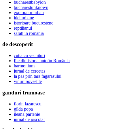
bucharestbabylon
bucharestunknown
explorator urban
idei urbane
istorioare bucurestene
reptilianul
sarah in romania
de descoperit
cutia cu vechituri
file din istoria auto în România
harmonium
jurnal de cercetas
la pas prin tara fagarasului
vinuri povestite
ganduri frumoase
florin lazarescu
gilda popa
ileana partenie
jurnal de piscotar