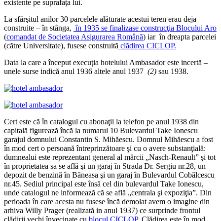
existente pe suprafaţa lui.
La sfârşitul anilor 30 parcelele alăturate acestui teren erau deja
construite – în stânga,
în 1935 se finalizase construcţia Blocului Aro
(
comandat de Societatea Asigurarea Română
) iar în dreapta parcelei
(către Universitate), fusese construită
clădirea CICLOP.
Data la care a început execuţia hotelului Ambasador este incertă –
unele surse indică anul 1936 altele anul 1937
(2)
sau 1938.
Cert este că în catalogul cu abonaţii la telefon pe anul 1938 din
capitală figurează încă la numarul 10 Bulevardul Take Ionescu
garajul domnului Constantin S. Mihăescu. Domnul Mihăescu a fost
în mod cert o persoană întreprinzătoare şi cu o avere substanţială:
dumnealui este reprezentant general al mărcii „Nasch-Renault” şi tot
în proprietatea sa se află şi un garaj în Strada Dr. Sergiu nr.28, un
depozit de benzină în Băneasa şi un garaj în Bulevardul Cobălcescu
nr.45. Sediul principal este însă cel din bulevardul Take Ionescu,
unde catalogul ne informează că se află „centrala şi expoziţia”. Din
perioada în care acesta nu fusese încă demolat avem o imagine din
arhiva Willy Prager (realizată in anul 1937) ce surprinde frontul
clădirii vechi învecinate cu
blocul CICLOP
. Clădirea este în mod