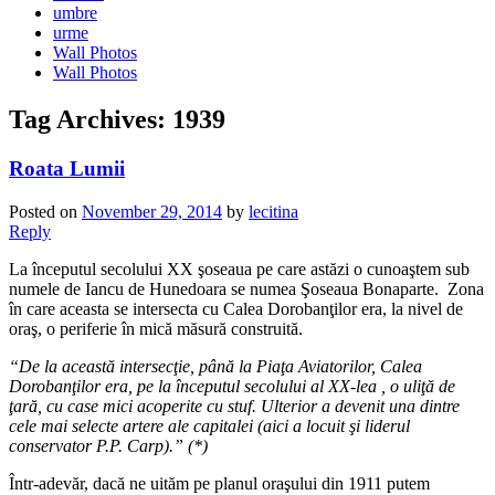
umbre
urme
Wall Photos
Wall Photos
Tag Archives:
1939
Roata Lumii
Posted on
November 29, 2014
by
lecitina
Reply
La începutul secolului XX şoseaua pe care astăzi o cunoaştem sub
numele de Iancu de Hunedoara se numea Şoseaua Bonaparte. Zona
în care aceasta se intersecta cu Calea Dorobanţilor era, la nivel de
oraş, o periferie în mică măsură construită.
“De la această intersecţie, până la Piaţa Aviatorilor, Calea
Dorobanţilor era, pe la începutul secolului al XX-lea , o uliţă de
ţară, cu case mici acoperite cu stuf. Ulterior a devenit una dintre
cele mai selecte artere ale capitalei (aici a locuit şi liderul
conservator P.P. Carp).” (*)
Într-adevăr, dacă ne uităm pe planul oraşului din 1911 putem