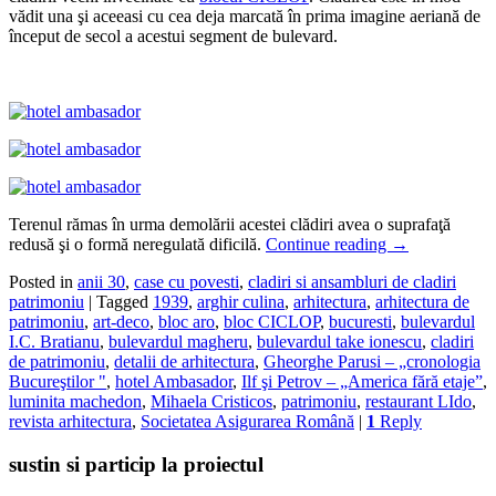
vădit una şi aceeasi cu cea deja marcată în prima imagine aeriană de
început de secol a acestui segment de bulevard.
Terenul rămas în urma demolării acestei clădiri avea o suprafaţă
redusă şi o formă neregulată dificilă.
Continue reading
→
Posted in
anii 30
,
case cu povesti
,
cladiri si ansambluri de cladiri
patrimoniu
|
Tagged
1939
,
arghir culina
,
arhitectura
,
arhitectura de
patrimoniu
,
art-deco
,
bloc aro
,
bloc CICLOP
,
bucuresti
,
bulevardul
I.C. Bratianu
,
bulevardul magheru
,
bulevardul take ionescu
,
cladiri
de patrimoniu
,
detalii de arhitectura
,
Gheorghe Parusi – „cronologia
Bucureştilor "
,
hotel Ambasador
,
Ilf şi Petrov – „America fără etaje”
,
luminita machedon
,
Mihaela Cristicos
,
patrimoniu
,
restaurant LIdo
,
revista arhitectura
,
Societatea Asigurarea Română
|
1
Reply
sustin si particip la proiectul