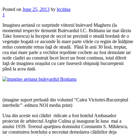
Posted on
June 25, 2013
by
lecitina
1
Imaginea aeriană ce surprinde viitorul bulevard Magheru (la
momentul respectiv denumit Bulevardul I.C. Brătianu iar mai târziu
Take Ionescu) la început de secol ne prezintă o stradă bordată de o
vegetaţie bogată ce ascunde în mare parte vilele cu regim de înălţime
redus construite retras faţă de stradă. Până în anii 30 însă, treptat,
cea mai mare parte a vechilor reşedinte cochete au fost demolate iar
noile cladiri au construit încet încet un front continuu, total diferit
faţă de imaginea oraşului cu care fuseseră obişnuiţi bucureştenii
până la acea dată.
(imagine suport preluată din volumul “Calea Victoriei-Bucureştiul
interbelic” -editura NOI media print)
Una din aceste noi clădiri ridicate a fost hotelul Ambasador
proiectat de arhitectul Arghir Culina şi inaugurat în luna mai a
anului 1939. Terenul aparţinea domnului Constantin S. Mihăescu,
iar construirea hotelului a necesitat demolarea clădirilor deja