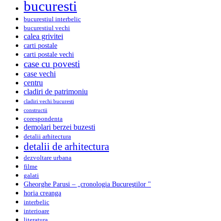
bucuresti
bucurestiul interbelic
bucurestiul vechi
calea grivitei
carti postale
carti postale vechi
case cu povesti
case vechi
centru
cladiri de patrimoniu
cladiri vechi bucuresti
constructii
corespondenta
demolari berzei buzesti
detalii arhitectura
detalii de arhitectura
dezvoltare urbana
filme
galati
Gheorghe Parusi – „cronologia Bucureştilor "
horia creanga
interbelic
interioare
literatura