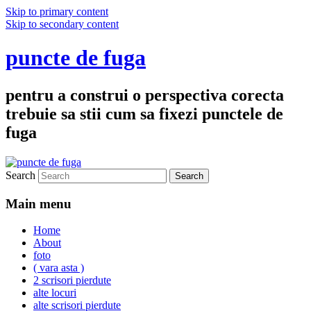
Skip to primary content
Skip to secondary content
puncte de fuga
pentru a construi o perspectiva corecta
trebuie sa stii cum sa fixezi punctele de
fuga
Search
Main menu
Home
About
foto
( vara asta )
2 scrisori pierdute
alte locuri
alte scrisori pierdute