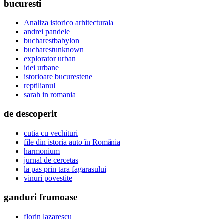
bucuresti
Analiza istorico arhitecturala
andrei pandele
bucharestbabylon
bucharestunknown
explorator urban
idei urbane
istorioare bucurestene
reptilianul
sarah in romania
de descoperit
cutia cu vechituri
file din istoria auto în România
harmonium
jurnal de cercetas
la pas prin tara fagarasului
vinuri povestite
ganduri frumoase
florin lazarescu