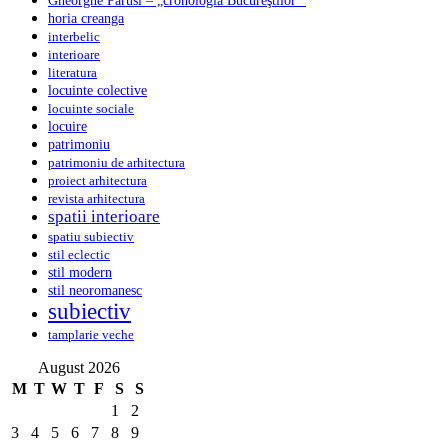
horia creanga
interbelic
interioare
literatura
locuinte colective
locuinte sociale
locuire
patrimoniu
patrimoniu de arhitectura
proiect arhitectura
revista arhitectura
spatii interioare
spatiu subiectiv
stil eclectic
stil modern
stil neoromanesc
subiectiv
tamplarie veche
August 2026
M
T
W
T
F
S
S
1
2
3
4
5
6
7
8
9