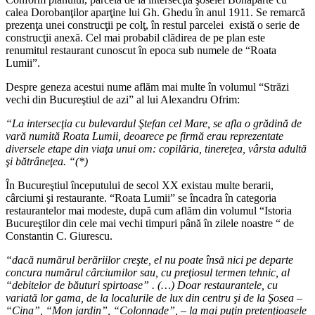
calea Dorobanţilor aparţine lui Gh. Ghedu în anul 1911. Se remarcă
prezenţa unei construcţii pe colţ, în restul parcelei există o serie de
construcţii anexă. Cel mai probabil clădirea de pe plan este
renumitul restaurant cunoscut în epoca sub numele de “Roata
Lumii”.
Despre geneza acestui nume aflăm mai multe în volumul “Străzi
vechi din Bucureştiul de azi” al lui Alexandru Ofrim:
“La intersecţia cu bulevardul Ştefan cel Mare, se afla o grădină de
vară numită Roata Lumii, deoarece pe firmă erau reprezentate
diversele etape din viaţa unui om: copilăria, tinereţea, vârsta adultă
şi bătrâneţea. “(*)
În Bucureştiul începutului de secol XX existau multe berarii,
cârciumi şi restaurante. “Roata Lumii” se încadra în categoria
restaurantelor mai modeste, după cum aflăm din volumul “Istoria
Bucureştilor din cele mai vechi timpuri până în zilele noastre “ de
Constantin C. Giurescu.
“dacă numărul berăriilor creşte, el nu poate însă nici pe departe
concura numărul cârciumilor sau, cu preţiosul termen tehnic, al
“debitelor de băuturi spirtoase” . (…) Doar restaurantele, cu
variată lor gama, de la localurile de lux din centru şi de la Şosea –
“Cina”, “Mon jardin”, “Colonnade”, – la mai puţin pretenţioasele