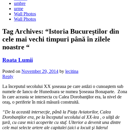
umbre
urme
Wall Photos
Wall Photos
Tag Archives:
“Istoria Bucureştilor din
cele mai vechi timpuri până în zilele
noastre “
Roata Lumii
Posted on
November 29, 2014
by
lecitina
Reply
La începutul secolului XX şoseaua pe care astăzi o cunoaştem sub
numele de Iancu de Hunedoara se numea Şoseaua Bonaparte. Zona
în care aceasta se intersecta cu Calea Dorobanţilor era, la nivel de
oraş, o periferie în mică măsură construită.
“De la această intersecţie, până la Piaţa Aviatorilor, Calea
Dorobanţilor era, pe la începutul secolului al XX-lea , o uliţă de
ţară, cu case mici acoperite cu stuf. Ulterior a devenit una dintre
cele mai selecte artere ale capitalei (aici a locuit şi liderul