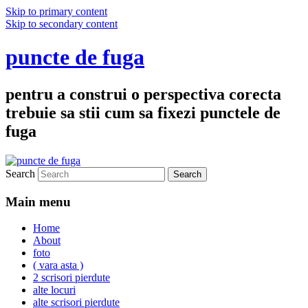
Skip to primary content
Skip to secondary content
puncte de fuga
pentru a construi o perspectiva corecta
trebuie sa stii cum sa fixezi punctele de
fuga
Search
Main menu
Home
About
foto
( vara asta )
2 scrisori pierdute
alte locuri
alte scrisori pierdute