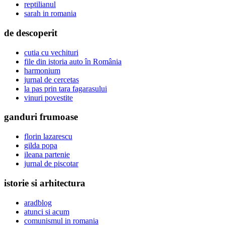
reptilianul
sarah in romania
de descoperit
cutia cu vechituri
file din istoria auto în România
harmonium
jurnal de cercetas
la pas prin tara fagarasului
vinuri povestite
ganduri frumoase
florin lazarescu
gilda popa
ileana partenie
jurnal de piscotar
istorie si arhitectura
aradblog
atunci si acum
comunismul in romania