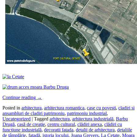
Continue reading
→
Posted in
arhitectura
,
arhitectura romantica
,
case cu povesti
,
cladiri si
ansambluri de cladiri patrimoniu
,
patrimoniu industrial
,
Uncategorized
|
Tagged
arhitectura
,
arhitectura industrială
,
Barbu
Drugă
,
casă de creaţie
,
centru cultural
,
clădiri anexa
,
clădiri cu
funcţiune industrială
,
decoratii fatada
,
detalii de arhitectura
,
detaliile
de tâmplărie
,
faţadă
,
istoria locului
,
Joana Grevers
,
La Cetate
,
Moara