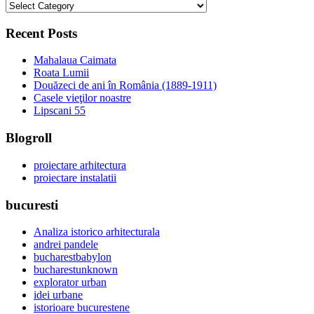
categorii
Recent Posts
Mahalaua Caimata
Roata Lumii
Douăzeci de ani în România (1889-1911)
Casele vieţilor noastre
Lipscani 55
Blogroll
proiectare arhitectura
proiectare instalatii
bucuresti
Analiza istorico arhitecturala
andrei pandele
bucharestbabylon
bucharestunknown
explorator urban
idei urbane
istorioare bucurestene