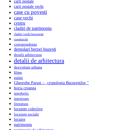
carti postale
carti postale vechi
case cu povesti
case vechi
centru
cladiri de patrimoniu
cladiri vechi bucuresti
constructii
corespondenta
demolari berzei buzesti
detalii arhitectura
detalii de arhitectura
dezvoltare urbana
filme
galati
Gheorghe Parusi – „cronologia Bucureştilor "
horia creanga
interbelic
interioare
literatura
locuinte colective
locuinte sociale
locuire
patrimoniu
patrimoniu de arhitectura