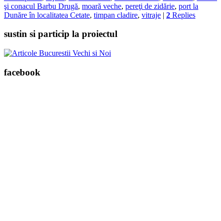
şi conacul Barbu Drugă
,
moară veche
,
pereţi de zidărie
,
port la
Dunăre în localitatea Cetate
,
timpan cladire
,
vitraje
|
2
Replies
sustin si particip la proiectul
facebook