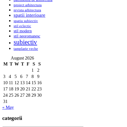
proiect arhitectura
revista arhitectura
spatii interioare
spatiu subiectiv
stil eclectic
stil modern
stil neoromanesc
subiectiv
tamplarie veche
August 2026
M
T
W
T
F
S
S
1
2
3
4
5
6
7
8
9
10
11
12
13
14
15
16
17
18
19
20
21
22
23
24
25
26
27
28
29
30
31
« May
categorii