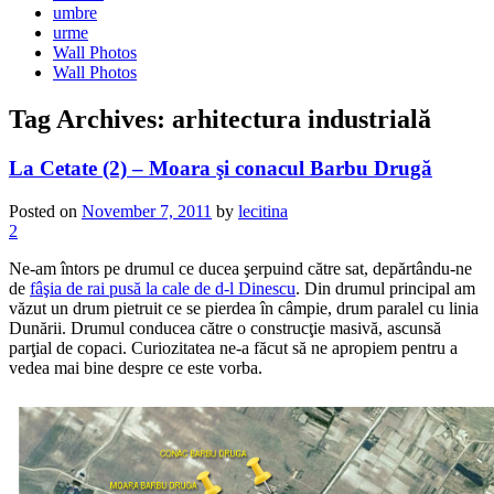
umbre
urme
Wall Photos
Wall Photos
Tag Archives:
arhitectura industrială
La Cetate (2) – Moara şi conacul Barbu Drugă
Posted on
November 7, 2011
by
lecitina
2
Ne-am întors pe drumul ce ducea şerpuind către sat, depărtându-ne
de
fâşia de rai pusă la cale de d-l Dinescu
. Din drumul principal am
văzut un drum pietruit ce se pierdea în câmpie, drum paralel cu linia
Dunării. Drumul conducea către o construcţie masivă, ascunsă
parţial de copaci. Curiozitatea ne-a făcut să ne apropiem pentru a
vedea mai bine despre ce este vorba.