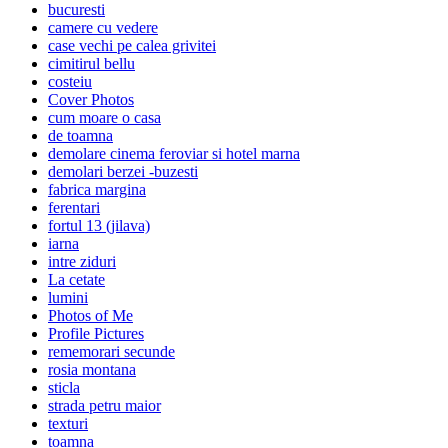
bucuresti
camere cu vedere
case vechi pe calea grivitei
cimitirul bellu
costeiu
Cover Photos
cum moare o casa
de toamna
demolare cinema feroviar si hotel marna
demolari berzei -buzesti
fabrica margina
ferentari
fortul 13 (jilava)
iarna
intre ziduri
La cetate
lumini
Photos of Me
Profile Pictures
rememorari secunde
rosia montana
sticla
strada petru maior
texturi
toamna