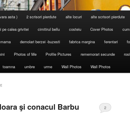
 vara asta )
2 scrisori pierdute
alte locuri
alte scrisori pierdute
 pe calea grivitei
cimitirul bellu
costeiu
Cover Photos
cum
l marna
demolari berzei -buzesti
fabrica margina
ferentari
fo
ini
Photos of Me
Profile Pictures
rememorari secunde
ros
toamna
umbre
urme
Wall Photos
Wall Photos
IE
Moara şi conacul Barbu
2