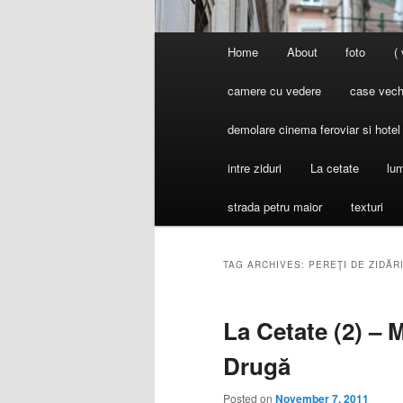
Main
Home
About
foto
(
menu
camere cu vedere
case vechi
demolare cinema feroviar si hote
intre ziduri
La cetate
lum
strada petru maior
texturi
TAG ARCHIVES:
PEREŢI DE ZIDĂR
La Cetate (2) – 
Drugă
Posted on
November 7, 2011