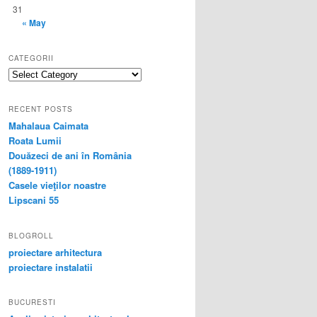
31
« May
CATEGORII
categorii
RECENT POSTS
Mahalaua Caimata
Roata Lumii
Douăzeci de ani în România
(1889-1911)
Casele vieţilor noastre
Lipscani 55
BLOGROLL
proiectare arhitectura
proiectare instalatii
BUCURESTI