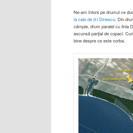
Ne-am întors pe drumul ce duc
la cale de d-l Dinescu
. Din dru
câmpie, drum paralel cu linia 
ascunsă parţial de copaci. Cur
bine despre ce este vorba.