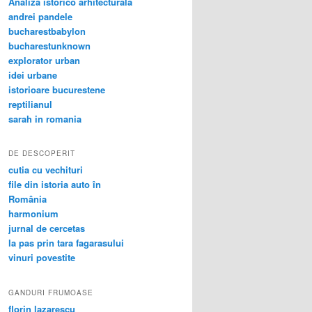
Analiza istorico arhitecturala
andrei pandele
bucharestbabylon
bucharestunknown
explorator urban
idei urbane
istorioare bucurestene
reptilianul
sarah in romania
DE DESCOPERIT
cutia cu vechituri
file din istoria auto în
România
harmonium
jurnal de cercetas
la pas prin tara fagarasului
vinuri povestite
GANDURI FRUMOASE
florin lazarescu