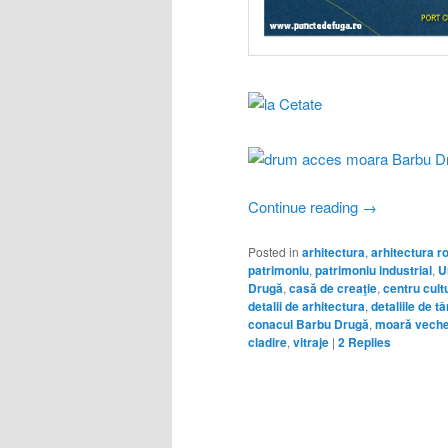
Continue reading
→
Posted in
arhitectura
,
arhitectura r
patrimoniu
,
patrimoniu industrial
,
U
Drugă
,
casă de creaţie
,
centru cult
detalii de arhitectura
,
detaliile de t
conacul Barbu Drugă
,
moară vech
cladire
,
vitraje
|
2
Replies