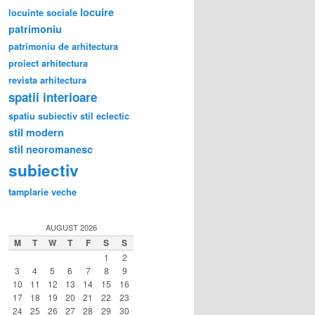
locuire
locuinte sociale
patrimoniu
patrimoniu de arhitectura
proiect arhitectura
revista arhitectura
spatii interioare
spatiu subiectiv
stil eclectic
stil modern
stil neoromanesc
subiectiv
tamplarie veche
AUGUST 2026
M
T
W
T
F
S
S
1
2
3
4
5
6
7
8
9
10
11
12
13
14
15
16
17
18
19
20
21
22
23
24
25
26
27
28
29
30