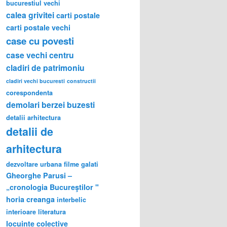
bucurestiul vechi
calea grivitei
carti postale
carti postale vechi
case cu povesti
case vechi
centru
cladiri de patrimoniu
cladiri vechi bucuresti
constructii
corespondenta
demolari berzei buzesti
detalii arhitectura
detalii de
arhitectura
dezvoltare urbana
filme
galati
Gheorghe Parusi –
„cronologia Bucureştilor "
horia creanga
interbelic
interioare
literatura
locuinte colective