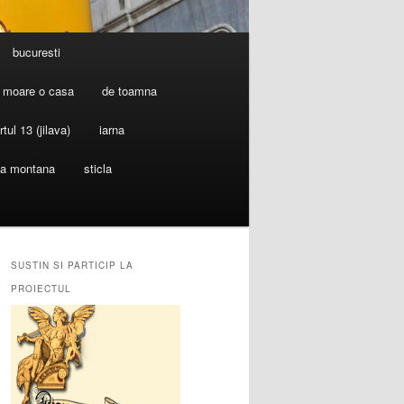
bucuresti
 moare o casa
de toamna
rtul 13 (jilava)
iarna
ia montana
sticla
SUSTIN SI PARTICIP LA
PROIECTUL