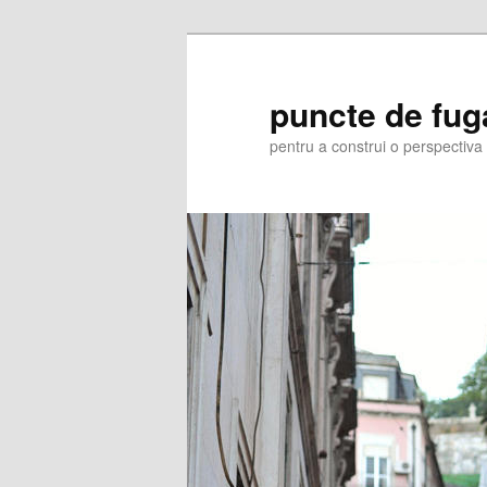
Skip
Skip
to
to
primary
secondary
puncte de fug
content
content
pentru a construi o perspectiva 