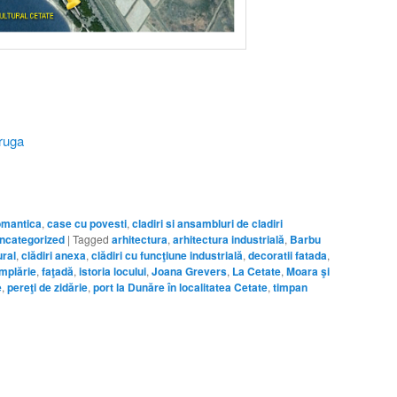
omantica
,
case cu povesti
,
cladiri si ansambluri de cladiri
ncategorized
|
Tagged
arhitectura
,
arhitectura industrială
,
Barbu
ural
,
clădiri anexa
,
clădiri cu funcţiune industrială
,
decoratii fatada
,
âmplărie
,
faţadă
,
istoria locului
,
Joana Grevers
,
La Cetate
,
Moara şi
e
,
pereţi de zidărie
,
port la Dunăre în localitatea Cetate
,
timpan