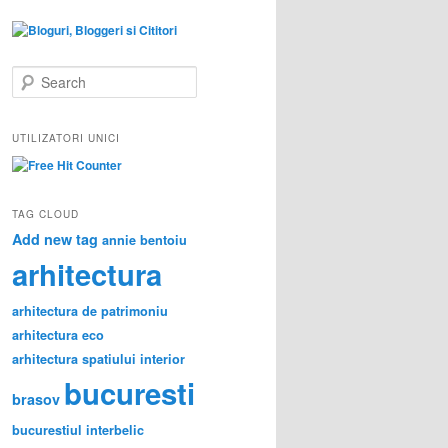
S
e
a
r
UTILIZATORI UNICI
c
h
TAG CLOUD
Add new tag
annie bentoiu
arhitectura
arhitectura de patrimoniu
arhitectura eco
arhitectura spatiului interior
bucuresti
brasov
bucurestiul interbelic