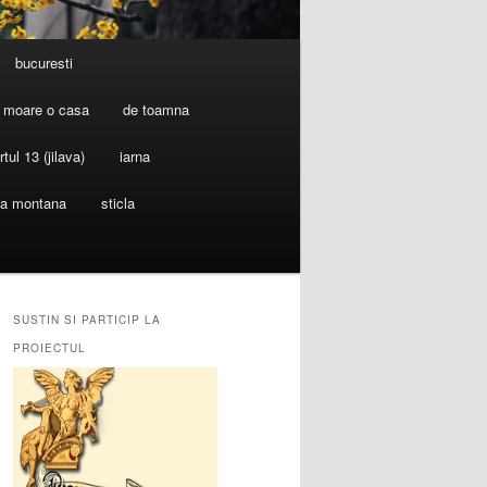
bucuresti
 moare o casa
de toamna
rtul 13 (jilava)
iarna
ia montana
sticla
SUSTIN SI PARTICIP LA
PROIECTUL