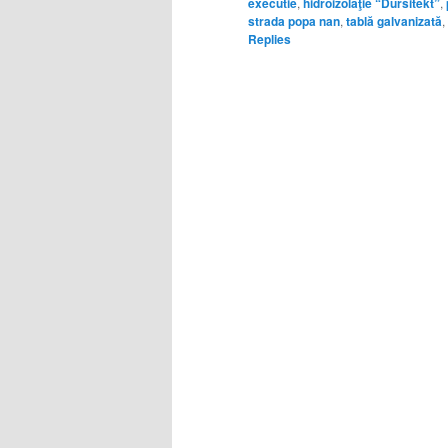
executie
,
hidroizolaţie “Dursitekt”
,
strada popa nan
,
tablă galvanizată
,
Replies