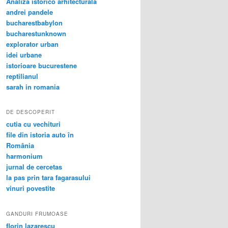
Analiza istorico arhitecturala
andrei pandele
bucharestbabylon
bucharestunknown
explorator urban
idei urbane
istorioare bucurestene
reptilianul
sarah in romania
DE DESCOPERIT
cutia cu vechituri
file din istoria auto în
România
harmonium
jurnal de cercetas
la pas prin tara fagarasului
vinuri povestite
GANDURI FRUMOASE
florin lazarescu