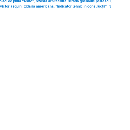
plăci de pluta “Asko”
,
revista arhitectura
,
strada ghenadie petrescu
,
victor asquini
,
zidăria americană
,
“Indicator tehnic în construcţii”
|
3