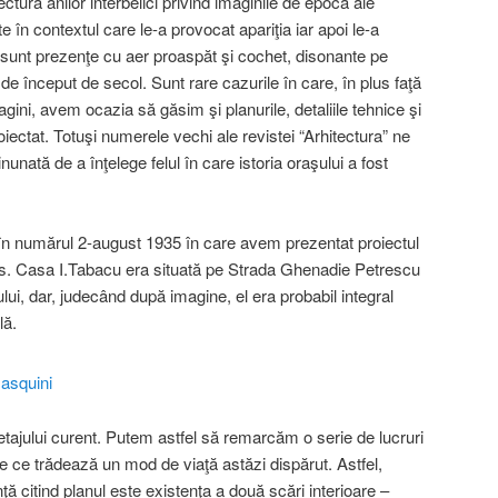
tura anilor interbelici privind imaginile de epocă ale
te în contextul care le-a provocat apariţia iar apoi le-a
e sunt prezenţe cu aer proaspăt şi cochet, disonante pe
i de început de secol. Sunt rare cazurile în care, în plus faţă
ni, avem ocazia să găsim şi planurile, detaliile tehnice şi
roiectat. Totuşi numerele vechi ale revistei “Arhitectura” ne
nată de a înţelege felul în care istoria oraşului a fost
în numărul 2-august 1935 în care avem prezentat proiectul
os. Casa I.Tabacu era situată pe Strada Ghenadie Petrescu
lui, dar, judecând după imagine, el era probabil integral
lă.
etajului curent. Putem astfel să remarcăm o serie de lucruri
e ce trădează un mod de viaţă astăzi dispărut. Astfel,
ţă citind planul este existenţa a două scări interioare –