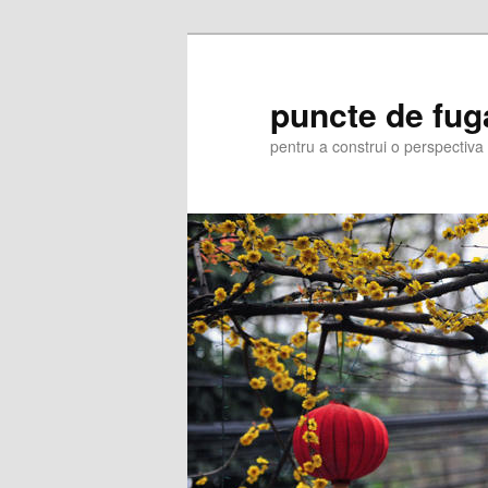
Skip
Skip
to
to
primary
secondary
puncte de fug
content
content
pentru a construi o perspectiva 