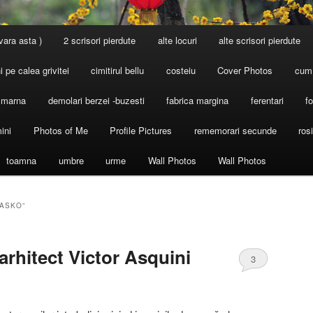
 vara asta )
2 scrisori pierdute
alte locuri
alte scrisori pierdute
 pe calea grivitei
cimitirul bellu
costeiu
Cover Photos
cum
l marna
demolari berzei -buzesti
fabrica margina
ferentari
fo
ini
Photos of Me
Profile Pictures
rememorari secunde
ros
toamna
umbre
urme
Wall Photos
Wall Photos
“ASKO”
arhitect Victor Asquini
3