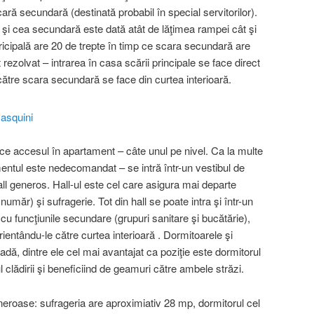
ară secundară (destinată probabil în special servitorilor).
ă şi cea secundară este dată atât de lăţimea rampei cât şi
pricipală are 20 de trepte în timp ce scara secundară are
t rezolvat – intrarea în casa scării principale se face direct
către scara secundară se face din curtea interioară.
ace accesul în apartament – câte unul pe nivel. Ca la multe
amentul este nedecomandat – se intră într-un vestibul de
ll generos. Hall-ul este cel care asigura mai departe
umăr) şi sufragerie. Tot din hall se poate intra şi într-un
 cu funcţiunile secundare (grupuri sanitare şi bucătărie),
rientându-le către curtea interioară . Dormitoarele şi
adă, dintre ele cel mai avantajat ca poziţie este dormitorul
l clădirii şi beneficiind de geamuri către ambele străzi.
eroase: sufrageria are aproximiativ 28 mp, dormitorul cel