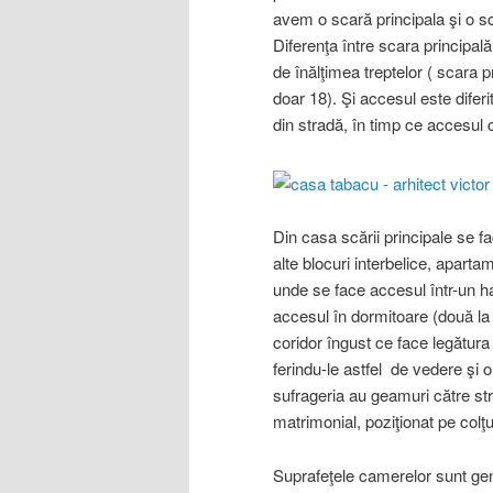
avem o scară principala şi o sc
Diferenţa între scara principal
de înălţimea treptelor ( scara 
doar 18). Şi accesul este diferi
din stradă, în timp ce accesul 
Din casa scării principale se f
alte blocuri interbelice, apart
unde se face accesul într-un ha
accesul în dormitoare (două la n
coridor îngust ce face legătura
ferindu-le astfel de vedere şi o
sufrageria au geamuri către str
matrimonial, poziţionat pe colţu
Suprafeţele camerelor sunt gen