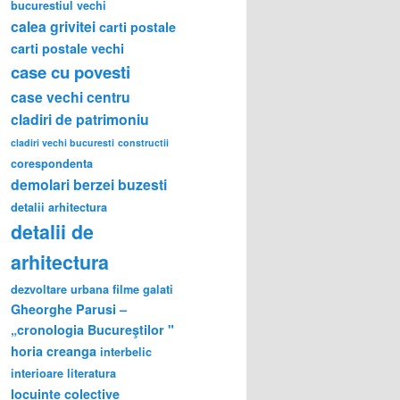
bucurestiul vechi
calea grivitei
carti postale
carti postale vechi
case cu povesti
case vechi
centru
cladiri de patrimoniu
cladiri vechi bucuresti
constructii
corespondenta
demolari berzei buzesti
detalii arhitectura
detalii de
arhitectura
dezvoltare urbana
filme
galati
Gheorghe Parusi –
„cronologia Bucureştilor "
horia creanga
interbelic
interioare
literatura
locuinte colective