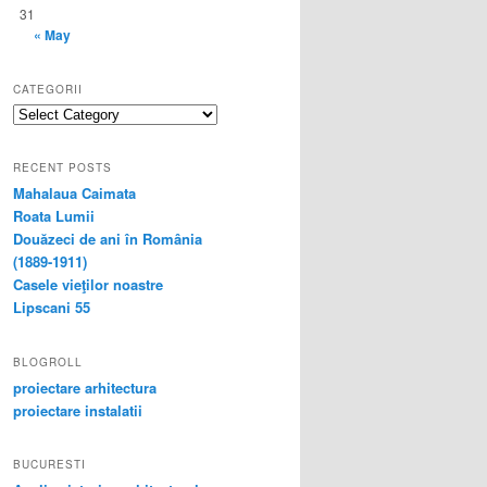
31
« May
CATEGORII
categorii
RECENT POSTS
Mahalaua Caimata
Roata Lumii
Douăzeci de ani în România
(1889-1911)
Casele vieţilor noastre
Lipscani 55
BLOGROLL
proiectare arhitectura
proiectare instalatii
BUCURESTI