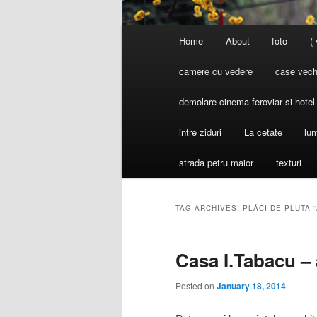
Main
Home
About
foto
(
menu
camere cu vedere
case vechi
demolare cinema feroviar si hote
intre ziduri
La cetate
lum
strada petru maior
texturi
TAG ARCHIVES:
PLĂCI DE PLUTA 
Casa I.Tabacu – 
Posted on
January 18, 2014