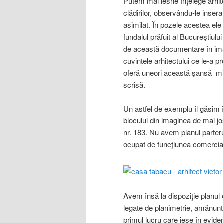
Putem mai lesne înţelege arhitec
clădirilor, observându-le insera
asimilat. În pozele acestea el
fundalul prăfuit al Bucureştiulu
de această documentare în imagi
cuvintele arhitectului ce le-a p
oferă uneori această şansă minu
scrisă.
Un astfel de exemplu îl găsim 
blocului din imaginea de mai j
nr. 183. Nu avem planul parteru
ocupat de funcţiunea comercia
Avem însă la dispoziţie planul 
legate de planimetrie, amănunt
primul lucru care iese în eviden