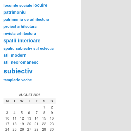
locuire
locuinte sociale
patrimoniu
patrimoniu de arhitectura
proiect arhitectura
revista arhitectura
spatii interioare
spatiu subiectiv
stil eclectic
stil modern
stil neoromanesc
subiectiv
tamplarie veche
AUGUST 2026
M
T
W
T
F
S
S
1
2
3
4
5
6
7
8
9
10
11
12
13
14
15
16
17
18
19
20
21
22
23
24
25
26
27
28
29
30