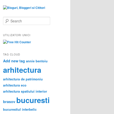
S
e
a
r
UTILIZATORI UNICI
c
h
TAG CLOUD
Add new tag
annie bentoiu
arhitectura
arhitectura de patrimoniu
arhitectura eco
arhitectura spatiului interior
bucuresti
brasov
bucurestiul interbelic