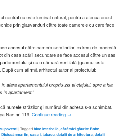
ul central nu este luminat natural, pentru a atenua acest
chide prin glasvanduri către toate camerele cu care face
face accesul către camera servitorilor, extrem de modestă
ot din casa scării secundare se face accesul către un sas
apartamentului şi cu o cămară ventilată (geamul este
). După cum afirmă arhitectul autor al proiectului:
 în afara apartamentului propriu-zis al etajului, spre a lua
s în apartament.”
dacă numele străzilor şi numărul din adresa s-a schimbat.
pa Nan nr. 119.
Continue reading
→
cu povesti
|
Tagged
bloc interbelic
,
cărămizi găurite Bohn
n Diciosânmartin
,
casa i. tabacu
,
detalii de arhitectura
,
detalii