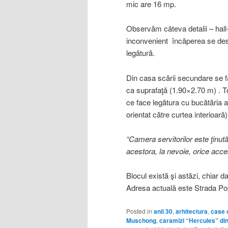
mic are 16 mp.
Observăm câteva detalii – hall-
inconvenient încăperea se des
legătură.
Din casa scării secundare se 
ca suprafaţă (1.90×2.70 m) . T
ce face legătura cu bucătăria 
orientat către curtea interioară
“Camera servitorilor este ţinută
acestora, la nevoie, orice acce
Blocul există şi astăzi, chiar 
Adresa actuală este Strada Po
Posted in
anii 30
,
arhitectura
,
case 
Muschong
,
caramizi “Hercules” di