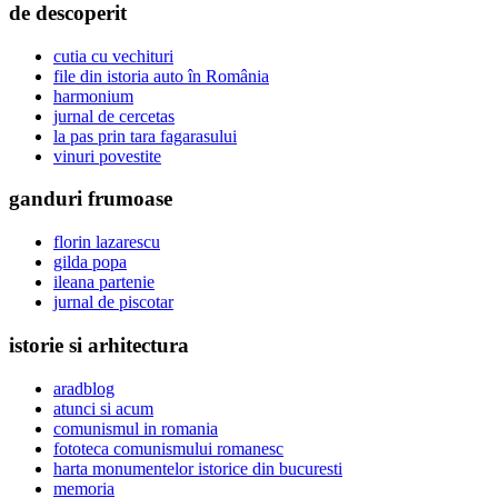
de descoperit
cutia cu vechituri
file din istoria auto în România
harmonium
jurnal de cercetas
la pas prin tara fagarasului
vinuri povestite
ganduri frumoase
florin lazarescu
gilda popa
ileana partenie
jurnal de piscotar
istorie si arhitectura
aradblog
atunci si acum
comunismul in romania
fototeca comunismului romanesc
harta monumentelor istorice din bucuresti
memoria