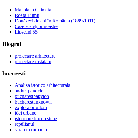
Mahalaua Caimata
Roata Lumii
Douăzeci de ani în România (1889-1911)
Casele vieţilor noastre
Lipscani 55
Blogroll
proiectare arhitectura
proiectare instalatii
bucuresti
Analiza istorico arhitecturala
andrei pandele
bucharestbabylon
bucharestunknown
explorator urban
idei urbane
istorioare bucurestene
reptilianul
sarah in romania