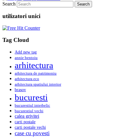
Search
utilizatori unici
Tag Cloud
Add new tag
annie bentoiu
arhitectura
arhitectura de patrimoniu
arhitectura eco
arhitectura spatiului interior
brasov
bucuresti
bucurestiul interbelic
bucurestiul vechi
calea grivitei
carti postale
carti postale vechi
case cu povesti