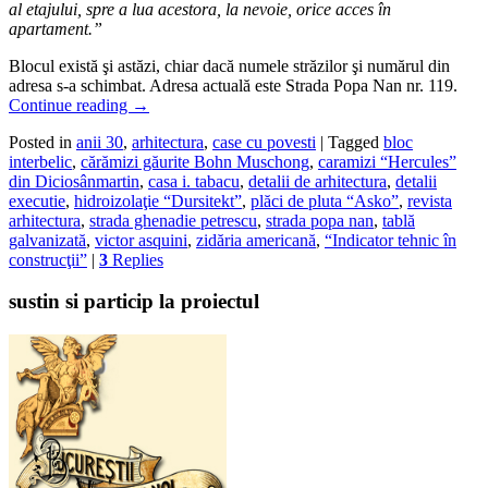
al etajului, spre a lua acestora, la nevoie, orice acces în
apartament.”
Blocul există şi astăzi, chiar dacă numele străzilor şi numărul din
adresa s-a schimbat. Adresa actuală este Strada Popa Nan nr. 119.
Continue reading
→
Posted in
anii 30
,
arhitectura
,
case cu povesti
|
Tagged
bloc
interbelic
,
cărămizi găurite Bohn Muschong
,
caramizi “Hercules”
din Diciosânmartin
,
casa i. tabacu
,
detalii de arhitectura
,
detalii
executie
,
hidroizolaţie “Dursitekt”
,
plăci de pluta “Asko”
,
revista
arhitectura
,
strada ghenadie petrescu
,
strada popa nan
,
tablă
galvanizată
,
victor asquini
,
zidăria americană
,
“Indicator tehnic în
construcţii”
|
3
Replies
sustin si particip la proiectul