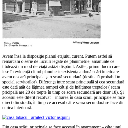
Avem însă la dispoziţie planul etajului curent. Putem astfel să
remarcăm o serie de lucruri legate de planimetrie, amănunte ce
trădează un mod de viaţă astăzi dispărut. Astfel, primul lucru care
iese în evidenţă citind planul este existenţa a două scări interioare –
avem o scară principala şi o scară secundară (destinată probabil în
special servitorilor). Diferenţa între scara principală şi cea secundară
este dată atât de lăţimea rampei cât şi de înălţimea treptelor ( scara
pricipală are 20 de trepte în timp ce scara secundară are doar 18). Şi
accesul este diferit rezolvat – intrarea în casa scării principale se face
direct din stradă, în timp ce accesul către scara secundară se face din
curtea interioară.
Din casa scării principale se face accesul în apartament – câte unul