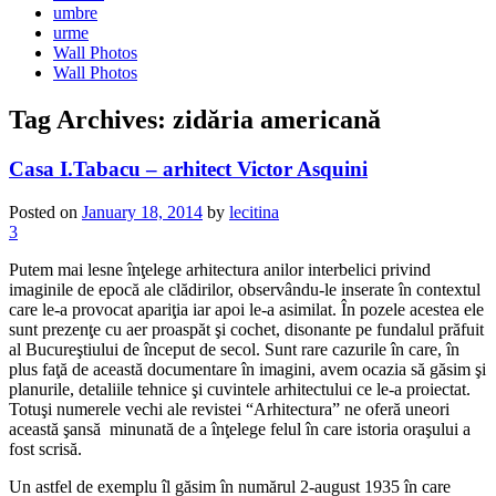
umbre
urme
Wall Photos
Wall Photos
Tag Archives:
zidăria americană
Casa I.Tabacu – arhitect Victor Asquini
Posted on
January 18, 2014
by
lecitina
3
Putem mai lesne înţelege arhitectura anilor interbelici privind
imaginile de epocă ale clădirilor, observându-le inserate în contextul
care le-a provocat apariţia iar apoi le-a asimilat. În pozele acestea ele
sunt prezenţe cu aer proaspăt şi cochet, disonante pe fundalul prăfuit
al Bucureştiului de început de secol. Sunt rare cazurile în care, în
plus faţă de această documentare în imagini, avem ocazia să găsim şi
planurile, detaliile tehnice şi cuvintele arhitectului ce le-a proiectat.
Totuşi numerele vechi ale revistei “Arhitectura” ne oferă uneori
această şansă minunată de a înţelege felul în care istoria oraşului a
fost scrisă.
Un astfel de exemplu îl găsim în numărul 2-august 1935 în care