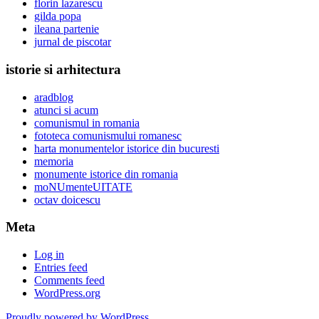
florin lazarescu
gilda popa
ileana partenie
jurnal de piscotar
istorie si arhitectura
aradblog
atunci si acum
comunismul in romania
fototeca comunismului romanesc
harta monumentelor istorice din bucuresti
memoria
monumente istorice din romania
moNUmenteUITATE
octav doicescu
Meta
Log in
Entries feed
Comments feed
WordPress.org
Proudly powered by WordPress