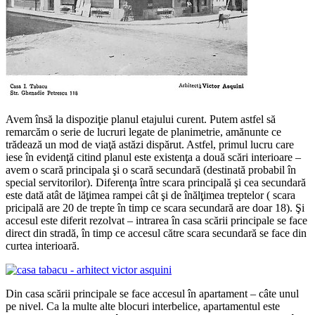
Avem însă la dispoziţie planul etajului curent. Putem astfel să
remarcăm o serie de lucruri legate de planimetrie, amănunte ce
trădează un mod de viaţă astăzi dispărut. Astfel, primul lucru care
iese în evidenţă citind planul este existenţa a două scări interioare –
avem o scară principala şi o scară secundară (destinată probabil în
special servitorilor). Diferenţa între scara principală şi cea secundară
este dată atât de lăţimea rampei cât şi de înălţimea treptelor ( scara
pricipală are 20 de trepte în timp ce scara secundară are doar 18). Şi
accesul este diferit rezolvat – intrarea în casa scării principale se face
direct din stradă, în timp ce accesul către scara secundară se face din
curtea interioară.
Din casa scării principale se face accesul în apartament – câte unul
pe nivel. Ca la multe alte blocuri interbelice, apartamentul este