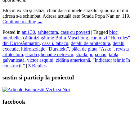
Blocul există şi astăzi, chiar dacă numele străzilor şi numărul din
adresa s-a schimbat. Adresa actuală este Strada Popa Nan nr. 119.
Continue reading
→
Posted in
anii 30
,
arhitectura
,
case cu povesti
|
Tagged
bloc
interbelic
,
cărămizi găurite Bohn Muschong
,
caramizi “Hercules”
din Diciosânmartin
,
casa i. tabacu
,
detalii de arhitectura
,
detalii
executie
,
hidroizolaţie “Dursitekt”
,
plăci de pluta “Asko”
,
revista
arhitectura
,
strada ghenadie petrescu
,
strada popa nan
,
tablă
galvanizată
,
victor asquini
,
zidăria americană
,
“Indicator tehnic în
construcţii”
|
3
Replies
sustin si particip la proiectul
facebook