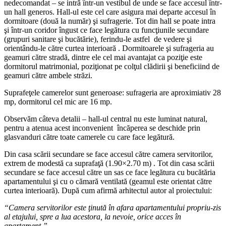
nedecomandat – se intră într-un vestibul de unde se face accesul într-
un hall generos. Hall-ul este cel care asigura mai departe accesul în
dormitoare (două la număr) şi sufragerie. Tot din hall se poate intra
şi într-un coridor îngust ce face legătura cu funcţiunile secundare
(grupuri sanitare şi bucătărie), ferindu-le astfel de vedere şi
orientându-le către curtea interioară . Dormitoarele şi sufrageria au
geamuri către stradă, dintre ele cel mai avantajat ca poziţie este
dormitorul matrimonial, poziţionat pe colţul clădirii şi beneficiind de
geamuri către ambele străzi.
Suprafeţele camerelor sunt generoase: sufrageria are aproximiativ 28
mp, dormitorul cel mic are 16 mp.
Observăm câteva detalii – hall-ul central nu este luminat natural,
pentru a atenua acest inconvenient încăperea se deschide prin
glasvanduri către toate camerele cu care face legătură.
Din casa scării secundare se face accesul către camera servitorilor,
extrem de modestă ca suprafaţă (1.90×2.70 m) . Tot din casa scării
secundare se face accesul către un sas ce face legătura cu bucătăria
apartamentului şi cu o cămară ventilată (geamul este orientat către
curtea interioară). După cum afirmă arhitectul autor al proiectului:
“Camera servitorilor este ţinută în afara apartamentului propriu-zis
al etajului, spre a lua acestora, la nevoie, orice acces în
apartament.”