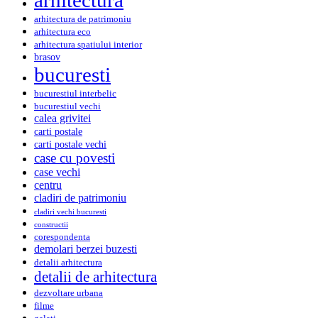
arhitectura de patrimoniu
arhitectura eco
arhitectura spatiului interior
brasov
bucuresti
bucurestiul interbelic
bucurestiul vechi
calea grivitei
carti postale
carti postale vechi
case cu povesti
case vechi
centru
cladiri de patrimoniu
cladiri vechi bucuresti
constructii
corespondenta
demolari berzei buzesti
detalii arhitectura
detalii de arhitectura
dezvoltare urbana
filme