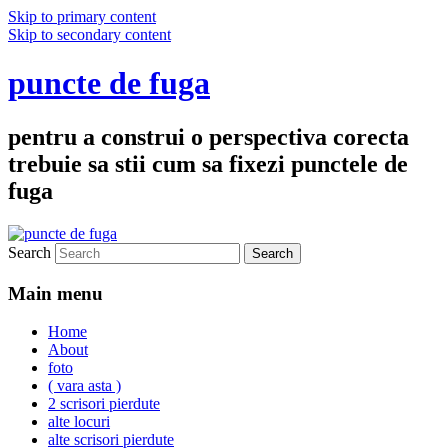
Skip to primary content
Skip to secondary content
puncte de fuga
pentru a construi o perspectiva corecta
trebuie sa stii cum sa fixezi punctele de
fuga
Search
Main menu
Home
About
foto
( vara asta )
2 scrisori pierdute
alte locuri
alte scrisori pierdute