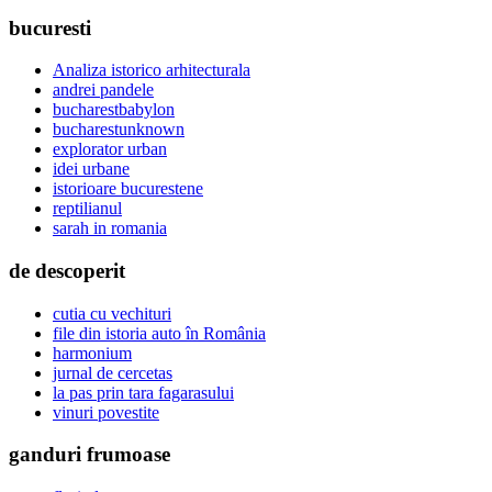
bucuresti
Analiza istorico arhitecturala
andrei pandele
bucharestbabylon
bucharestunknown
explorator urban
idei urbane
istorioare bucurestene
reptilianul
sarah in romania
de descoperit
cutia cu vechituri
file din istoria auto în România
harmonium
jurnal de cercetas
la pas prin tara fagarasului
vinuri povestite
ganduri frumoase