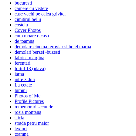
bucuresti
camere cu vedere
case vechi pe calea grivitei
cimitirul bellu
costeiu
Cover Photos
cum moare o casa
de toamna
demolare cinema feroviar si hotel marna
demolari berzei -buzesti
fabrica margina
ferentari
fortul 13 (jilava)
iarna
intre ziduri
La cetate
lumini
Photos of Me
Profile Pictures
rememorari secunde
rosia montana
sticla
strada petru maior
texturi
toamna