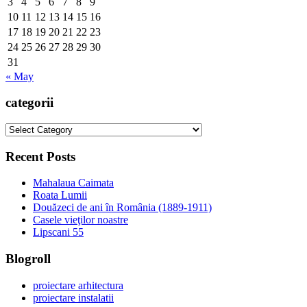
3
4
5
6
7
8
9
10
11
12
13
14
15
16
17
18
19
20
21
22
23
24
25
26
27
28
29
30
31
« May
categorii
categorii
Recent Posts
Mahalaua Caimata
Roata Lumii
Douăzeci de ani în România (1889-1911)
Casele vieţilor noastre
Lipscani 55
Blogroll
proiectare arhitectura
proiectare instalatii