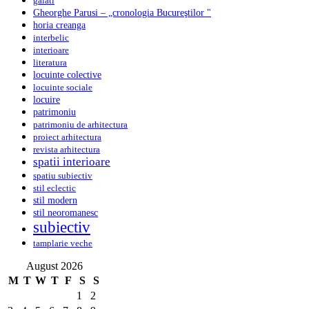
galati
Gheorghe Parusi – „cronologia Bucureştilor "
horia creanga
interbelic
interioare
literatura
locuinte colective
locuinte sociale
locuire
patrimoniu
patrimoniu de arhitectura
proiect arhitectura
revista arhitectura
spatii interioare
spatiu subiectiv
stil eclectic
stil modern
stil neoromanesc
subiectiv
tamplarie veche
August 2026
M
T
W
T
F
S
S
1
2