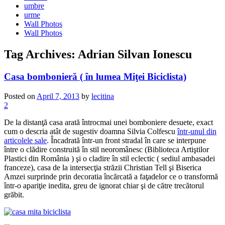
umbre
urme
Wall Photos
Wall Photos
Tag Archives:
Adrian Silvan Ionescu
Casa bombonieră ( în lumea Miţei Biciclista)
Posted on
April 7, 2013
by
lecitina
2
De la distanţă casa arată întrocmai unei bomboniere desuete, exact
cum o descria atât de sugestiv doamna Silvia Colfescu
într-unul din
articolele sale
. Încadrată într-un front stradal în care se interpune
între o clădire construită în stil neoromânesc (Biblioteca Artiştilor
Plastici din România ) şi o cladire în stil eclectic ( sediul ambasadei
franceze), casa de la intersecţia străzii Christian Tell şi Biserica
Amzei surprinde prin decoratia încărcată a faţadelor ce o transformă
într-o apariţie inedita, greu de ignorat chiar şi de către trecătorul
grăbit.