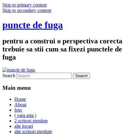
Skip to primary content
Skip to secondary content
puncte de fuga
pentru a construi o perspectiva corecta
trebuie sa stii cum sa fixezi punctele de
fuga
Search
Main menu
Home
About
foto
( vara asta )
2 scrisori pierdute
alte locuri
alte scrisori pierdute