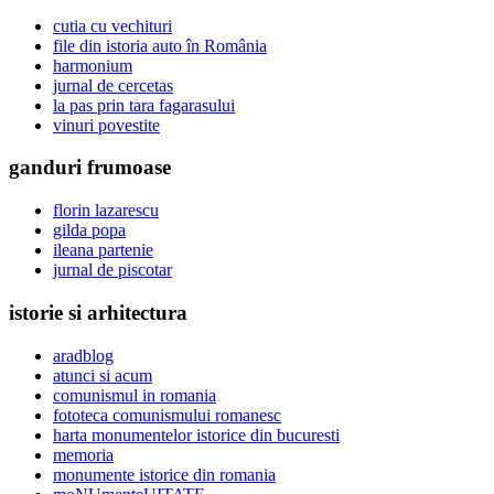
cutia cu vechituri
file din istoria auto în România
harmonium
jurnal de cercetas
la pas prin tara fagarasului
vinuri povestite
ganduri frumoase
florin lazarescu
gilda popa
ileana partenie
jurnal de piscotar
istorie si arhitectura
aradblog
atunci si acum
comunismul in romania
fototeca comunismului romanesc
harta monumentelor istorice din bucuresti
memoria
monumente istorice din romania