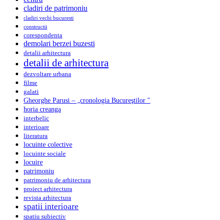
cladiri de patrimoniu
cladiri vechi bucuresti
constructii
corespondenta
demolari berzei buzesti
detalii arhitectura
detalii de arhitectura
dezvoltare urbana
filme
galati
Gheorghe Parusi – „cronologia Bucureştilor "
horia creanga
interbelic
interioare
literatura
locuinte colective
locuinte sociale
locuire
patrimoniu
patrimoniu de arhitectura
proiect arhitectura
revista arhitectura
spatii interioare
spatiu subiectiv