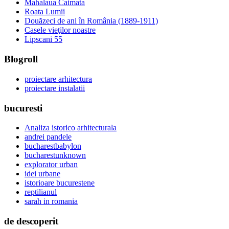
Mahalaua Caimata
Roata Lumii
Douăzeci de ani în România (1889-1911)
Casele vieţilor noastre
Lipscani 55
Blogroll
proiectare arhitectura
proiectare instalatii
bucuresti
Analiza istorico arhitecturala
andrei pandele
bucharestbabylon
bucharestunknown
explorator urban
idei urbane
istorioare bucurestene
reptilianul
sarah in romania
de descoperit