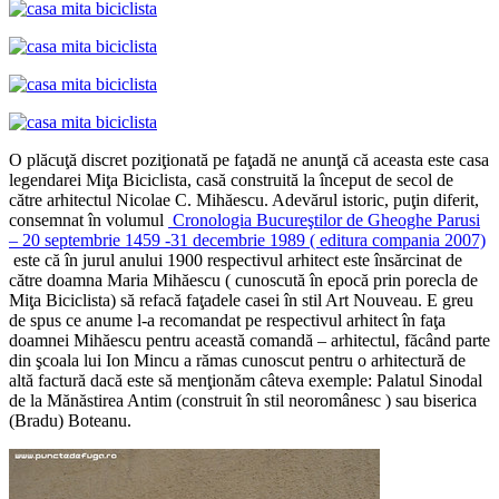
O plăcuţă discret poziţionată pe faţadă ne anunţă că aceasta este casa
legendarei Miţa Biciclista, casă construită la început de secol de
către arhitectul Nicolae C. Mihăescu. Adevărul istoric, puţin diferit,
consemnat în volumul
Cronologia Bucureştilor de Gheoghe Parusi
– 20 septembrie 1459 -31 decembrie 1989 ( editura compania 2007)
este că în jurul anului 1900 respectivul arhitect este însărcinat de
către doamna Maria Mihăescu ( cunoscută în epocă prin porecla de
Miţa Biciclista) să refacă faţadele casei în stil Art Nouveau. E greu
de spus ce anume l-a recomandat pe respectivul arhitect în faţa
doamnei Mihăescu pentru această comandă – arhitectul, făcând parte
din şcoala lui Ion Mincu a rămas cunoscut pentru o arhitectură de
altă factură dacă este să menţionăm câteva exemple: Palatul Sinodal
de la Mănăstirea Antim (construit în stil neoromânesc ) sau biserica
(Bradu) Boteanu.