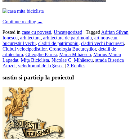
Continue reading
→
Posted in
case cu povesti
,
Uncategorized
|
Tagged
Adrian Silvan
Ionescu
,
arhitectura
,
arhitectura de patrimoniu
,
art nouveau
,
bucurestiul vechi
,
cladiri de patrimoniu
,
cladiri vechi bucuresti
,
Clubul velocipedistilor
,
Cronologia Bucureştilor
,
detalii de
arhitectura
,
Gheoghe Parusi
,
Maria Mihăescu
,
Marius Marcu
Lapadat
,
Miţa Biciclista
,
Nicolae C. Mihăescu
,
strada Biserica
Amzei
,
velodromul de la Şosea
|
2
Replies
sustin si particip la proiectul