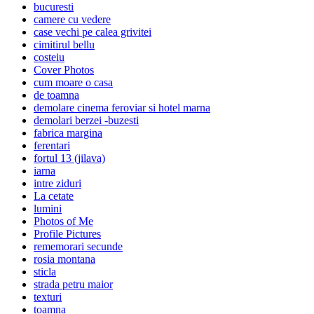
bucuresti
camere cu vedere
case vechi pe calea grivitei
cimitirul bellu
costeiu
Cover Photos
cum moare o casa
de toamna
demolare cinema feroviar si hotel marna
demolari berzei -buzesti
fabrica margina
ferentari
fortul 13 (jilava)
iarna
intre ziduri
La cetate
lumini
Photos of Me
Profile Pictures
rememorari secunde
rosia montana
sticla
strada petru maior
texturi
toamna