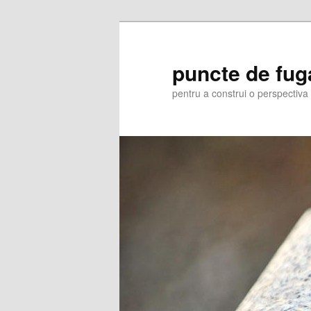
Skip
Skip
to
to
primary
secondary
puncte de fug
content
content
pentru a construi o perspectiva 