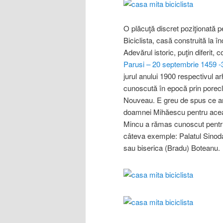
O plăcuţă discret poziţionată 
Biciclista, casă construită la 
Adevărul istoric, puţin diferit
Parusi – 20 septembrie 1459 
jurul anului 1900 respectivul 
cunoscută în epocă prin porecla 
Nouveau. E greu de spus ce an
doamnei Mihăescu pentru aceast
Mincu a rămas cunoscut pentru
câteva exemple: Palatul Sinoda
sau biserica (Bradu) Boteanu.