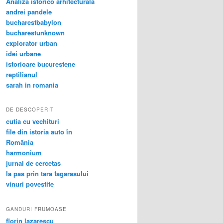
Analiza istorico arhitecturala
andrei pandele
bucharestbabylon
bucharestunknown
explorator urban
idei urbane
istorioare bucurestene
reptilianul
sarah in romania
DE DESCOPERIT
cutia cu vechituri
file din istoria auto în
România
harmonium
jurnal de cercetas
la pas prin tara fagarasului
vinuri povestite
GANDURI FRUMOASE
florin lazarescu