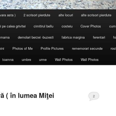
 vara asta )
2 scrisori pierdute
alte locuri
alte scrisori pierdute
 pe calea grivitei
cimitirul bellu
costeiu
Cover Photos
cum
l marna
demolari berzei -buzesti
fabrica margina
ferentari
fo
ini
Photos of Me
Profile Pictures
rememorari secunde
ros
toamna
umbre
urme
Wall Photos
Wall Photos
 ( în lumea Miţei
2