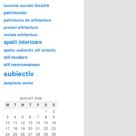
locuire
locuinte sociale
patrimoniu
patrimoniu de arhitectura
proiect arhitectura
revista arhitectura
spatii interioare
spatiu subiectiv
stil eclectic
stil modern
stil neoromanesc
subiectiv
tamplarie veche
AUGUST 2026
M
T
W
T
F
S
S
1
2
3
4
5
6
7
8
9
10
11
12
13
14
15
16
17
18
19
20
21
22
23
24
25
26
27
28
29
30