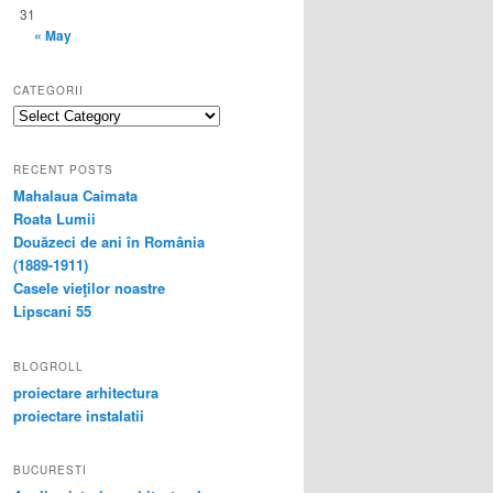
31
« May
CATEGORII
categorii
RECENT POSTS
Mahalaua Caimata
Roata Lumii
Douăzeci de ani în România
(1889-1911)
Casele vieţilor noastre
Lipscani 55
BLOGROLL
proiectare arhitectura
proiectare instalatii
BUCURESTI