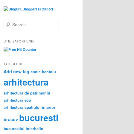
S
e
a
r
UTILIZATORI UNICI
c
h
TAG CLOUD
Add new tag
annie bentoiu
arhitectura
arhitectura de patrimoniu
arhitectura eco
arhitectura spatiului interior
bucuresti
brasov
bucurestiul interbelic