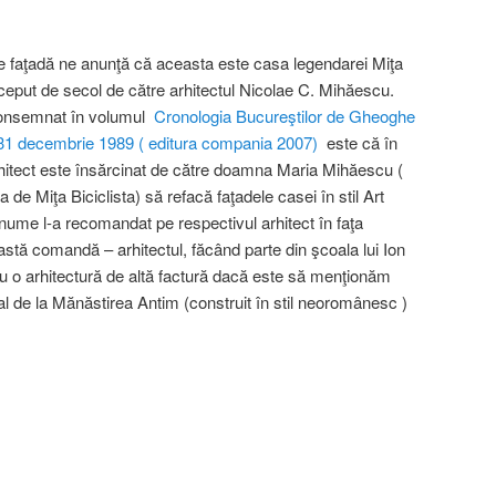
pe faţadă ne anunţă că aceasta este casa legendarei Miţa
început de secol de către arhitectul Nicolae C. Mihăescu.
, consemnat în volumul
Cronologia Bucureştilor de Gheoghe
-31 decembrie 1989 ( editura compania 2007)
este că în
arhitect este însărcinat de către doamna Maria Mihăescu (
de Miţa Biciclista) să refacă faţadele casei în stil Art
ume l-a recomandat pe respectivul arhitect în faţa
ă comandă – arhitectul, făcând parte din şcoala lui Ion
 o arhitectură de altă factură dacă este să menţionăm
l de la Mănăstirea Antim (construit în stil neoromânesc )