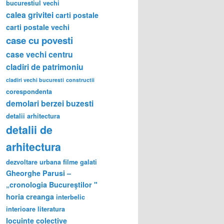
bucurestiul vechi
calea grivitei
carti postale
carti postale vechi
case cu povesti
case vechi
centru
cladiri de patrimoniu
cladiri vechi bucuresti
constructii
corespondenta
demolari berzei buzesti
detalii arhitectura
detalii de
arhitectura
dezvoltare urbana
filme
galati
Gheorghe Parusi –
„cronologia Bucureştilor "
horia creanga
interbelic
interioare
literatura
locuinte colective