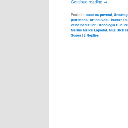
Continue reading
→
Posted in
case cu povesti
,
Uncateg
patrimoniu
,
art nouveau
,
bucurestiu
velocipedistilor
,
Cronologia Bucureş
Marius Marcu Lapadat
,
Miţa Bicicli
Şosea
|
2
Replies