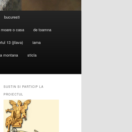
bucuresti
 moare o casa
de toamna
rtul 13 (jilava)
iarna
ia montana
sticla
SUSTIN SI PARTICIP LA
PROIECTUL