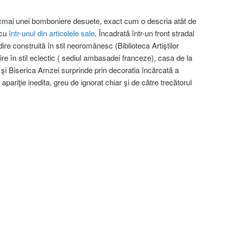
ocmai unei bomboniere desuete, exact cum o descria atât de
scu
într-unul din articolele sale
. Încadrată într-un front stradal
dire construită în stil neoromânesc (Biblioteca Artiştilor
ire în stil eclectic ( sediul ambasadei franceze), casa de la
ll şi Biserica Amzei surprinde prin decoratia încărcată a
apariţie inedita, greu de ignorat chiar şi de către trecătorul