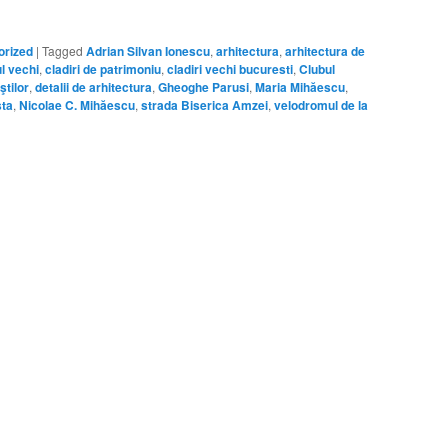
orized
|
Tagged
Adrian Silvan Ionescu
,
arhitectura
,
arhitectura de
l vechi
,
cladiri de patrimoniu
,
cladiri vechi bucuresti
,
Clubul
tilor
,
detalii de arhitectura
,
Gheoghe Parusi
,
Maria Mihăescu
,
sta
,
Nicolae C. Mihăescu
,
strada Biserica Amzei
,
velodromul de la