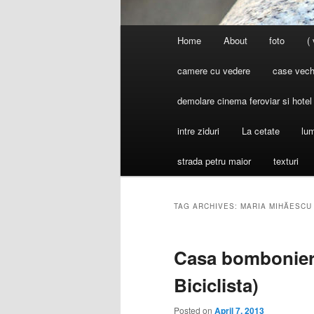
Main
Home
About
foto
(
menu
camere cu vedere
case vechi
demolare cinema feroviar si hote
intre ziduri
La cetate
lum
strada petru maior
texturi
TAG ARCHIVES:
MARIA MIHĂESCU
Casa bombonieră
Biciclista)
Posted on
April 7, 2013