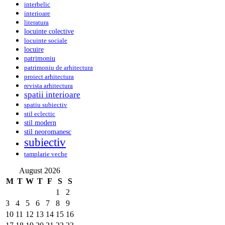
interbelic
interioare
literatura
locuinte colective
locuinte sociale
locuire
patrimoniu
patrimoniu de arhitectura
proiect arhitectura
revista arhitectura
spatii interioare
spatiu subiectiv
stil eclectic
stil modern
stil neoromanesc
subiectiv
tamplarie veche
August 2026
M
T
W
T
F
S
S
1
2
3
4
5
6
7
8
9
10
11
12
13
14
15
16