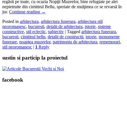
regăsit pe toate, cu ocazia Nopţii Muzeelor, bine refugiate pe alei
nepietruite din cimitirul Bellu, speriate de mulţimea ce se revarsă în
jur.
Continue reading
→
Posted in
arhitectura
,
arhitectura funerara
,
arhitectura stil
neoromanesc
,
bucuresti
,
detalii de arhitectura
,
istorie
,
sisteme
constructive
,
stil eclectic
,
subiectiv
|
Tagged
arhitectura funerara
,
bucuresti
,
cimitirul bellu
,
detalii de constructii
,
istorie
,
monumente
funerare
,
noaptea muzeelor
,
patrimoniu de arhitectura
,
rememorari
,
stil neoromanesc
|
1
Reply
sustin si particip la proiectul
facebook