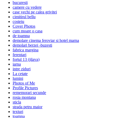
bucuresti
camere cu vedere
case vechi pe calea grivitei
cimitirul bellu
costeiu
Cover Photos
cum moare o casa
de toamna
demolare cinema feroviar si hotel marna
demolari berzei -buzesti
fabrica margina
ferentari
fortul 13 (jilava)
iarna
intre ziduri
La cetate
lumini
Photos of Me
Profile Pictures
rememorari secunde
rosia montana
sticla
strada petru maior
texturi
toamna