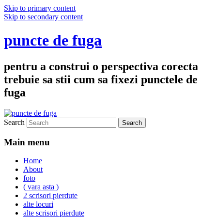
Skip to primary content
Skip to secondary content
puncte de fuga
pentru a construi o perspectiva corecta
trebuie sa stii cum sa fixezi punctele de
fuga
Search
Main menu
Home
About
foto
( vara asta )
2 scrisori pierdute
alte locuri
alte scrisori pierdute