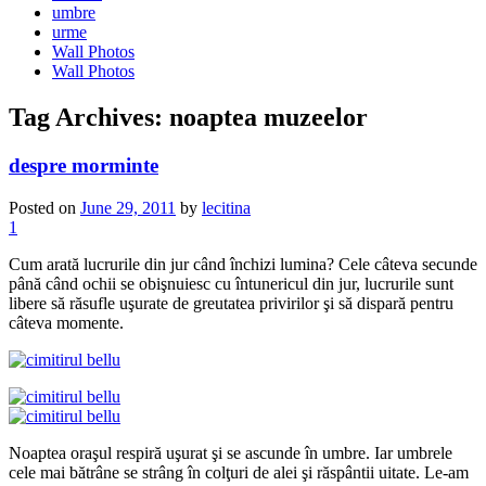
umbre
urme
Wall Photos
Wall Photos
Tag Archives:
noaptea muzeelor
despre morminte
Posted on
June 29, 2011
by
lecitina
1
Cum arată lucrurile din jur când închizi lumina? Cele câteva secunde
până când ochii se obişnuiesc cu întunericul din jur, lucrurile sunt
libere să răsufle uşurate de greutatea privirilor şi să dispară pentru
câteva momente.
Noaptea oraşul respiră uşurat şi se ascunde în umbre. Iar umbrele
cele mai bătrâne se strâng în colţuri de alei şi răspântii uitate. Le-am