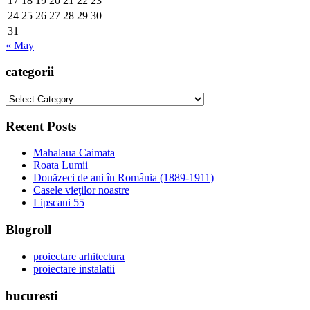
17
18
19
20
21
22
23
24
25
26
27
28
29
30
31
« May
categorii
categorii
Recent Posts
Mahalaua Caimata
Roata Lumii
Douăzeci de ani în România (1889-1911)
Casele vieţilor noastre
Lipscani 55
Blogroll
proiectare arhitectura
proiectare instalatii
bucuresti