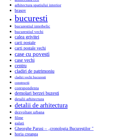
arhitectura spatiului interior
brasov
bucuresti
bucurestiul interbelic
bucurestiul vechi
calea grivitei
carti postale
carti postale vechi
case cu povesti
case vechi
centru
cladiri de patrimoniu
cladiri vechi bucuresti
constructii
corespondenta
demolari berzei buzesti
detalii arhitectura
detalii de arhitectura
dezvoltare urbana
filme
galati
Gheorghe Parusi – „cronologia Bucureştilor "
horia creanga