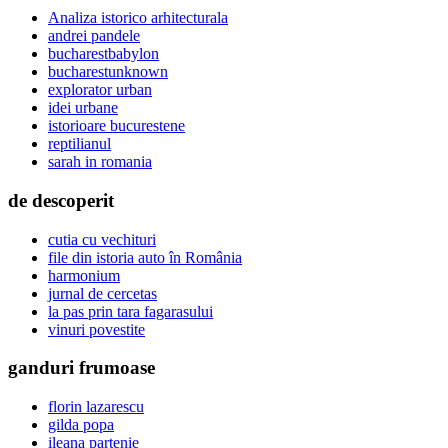
Analiza istorico arhitecturala
andrei pandele
bucharestbabylon
bucharestunknown
explorator urban
idei urbane
istorioare bucurestene
reptilianul
sarah in romania
de descoperit
cutia cu vechituri
file din istoria auto în România
harmonium
jurnal de cercetas
la pas prin tara fagarasului
vinuri povestite
ganduri frumoase
florin lazarescu
gilda popa
ileana partenie