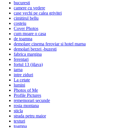
bucuresti
camere cu vedere
case vechi pe calea grivitei
cimitirul bellu
costeiu
Cover Photos
cum moare o casa
de toamna
demolare cinema feroviar si hotel marna
demolari berzei -buzesti
fabrica margina
ferentari
fortul 13 (jilava)
iarna
intre ziduri
La cetate
lumini
Photos of Me
Profile Pictures
rememorari secunde
rosia montana
sticla
strada petru maior
texturi
toamna