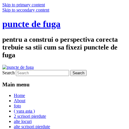
Skip to primary content
Skip to secondary content
puncte de fuga
pentru a construi o perspectiva corecta
trebuie sa stii cum sa fixezi punctele de
fuga
Search
Main menu
Home
About
foto
( vara asta )
2 scrisori pierdute
alte locuri
alte scrisori pierdute