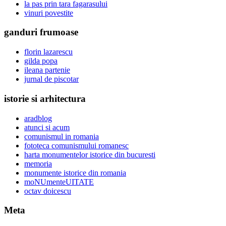
la pas prin tara fagarasului
vinuri povestite
ganduri frumoase
florin lazarescu
gilda popa
ileana partenie
jurnal de piscotar
istorie si arhitectura
aradblog
atunci si acum
comunismul in romania
fototeca comunismului romanesc
harta monumentelor istorice din bucuresti
memoria
monumente istorice din romania
moNUmenteUITATE
octav doicescu
Meta