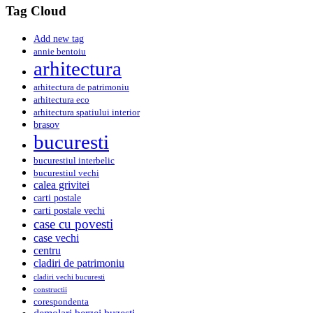
Tag Cloud
Add new tag
annie bentoiu
arhitectura
arhitectura de patrimoniu
arhitectura eco
arhitectura spatiului interior
brasov
bucuresti
bucurestiul interbelic
bucurestiul vechi
calea grivitei
carti postale
carti postale vechi
case cu povesti
case vechi
centru
cladiri de patrimoniu
cladiri vechi bucuresti
constructii
corespondenta