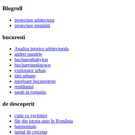
Blogroll
proiectare arhitectura
proiectare instalatii
bucuresti
Analiza istorico arhitecturala
andrei pandele
bucharestbabylon
bucharestunknown
explorator urban
idei urbane
istorioare bucurestene
reptilianul
sarah in romania
de descoperit
cutia cu vechituri
file din istoria auto în România
harmonium
jurnal de cercetas