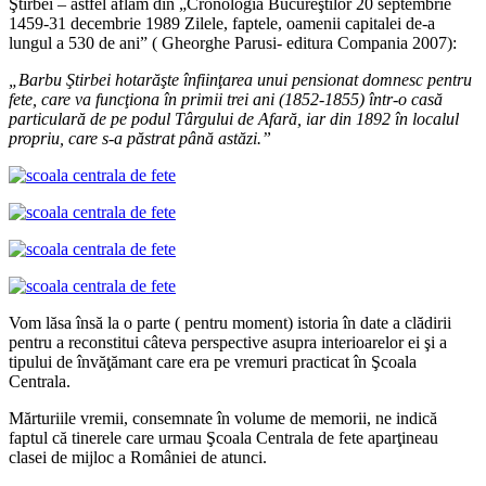
Ştirbei – astfel aflăm din „Cronologia Bucureştilor 20 septembrie
1459-31 decembrie 1989 Zilele, faptele, oamenii capitalei de-a
lungul a 530 de ani” ( Gheorghe Parusi- editura Compania 2007):
„Barbu
Ş
tirbei hotar
ăş
te
î
nfiin
ţ
area unui pensionat domnesc pentru
fete, care va func
ţ
iona
î
n primii trei ani (1852-1855)
î
ntr-o cas
ă
particular
ă
de pe podul T
â
rgului de Afar
ă
, iar din 1892
î
n localul
propriu, care s-a p
ă
strat p
â
n
ă
ast
ă
zi.”
Vom lăsa însă la o parte ( pentru moment) istoria în date a clădirii
pentru a reconstitui câteva perspective asupra interioarelor ei şi a
tipului de învăţămant care era pe vremuri practicat în Şcoala
Centrala.
Mărturiile vremii, consemnate în volume de memorii, ne indică
faptul că tinerele care urmau Şcoala Centrala de fete aparţineau
clasei de mijloc a României de atunci.