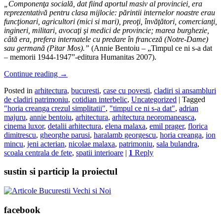
„Componen
ţ
a socială, dat fiind aportul masiv al provinciei, era
reprezentativă pentru clasa mijlocie: părintii internelor noastre erau
func
ţ
ionari, agricultori (mici si mari), preo
ţ
i, învă
ţ
ători, comercian
ţ
i,
ingineri, militari, avoca
ţ
i
ş
i medici de provincie; marea burghezie,
c
â
tă era, prefera internatele cu predare în franceză (Notre-Dame)
sau germană (Pitar Mos).”
(Annie Bentoiu – „Timpul ce ni s-a dat
– memorii 1944-1947”-editura Humanitas 2007).
Continue reading
→
Posted in
arhitectura
,
bucuresti
,
case cu povesti
,
cladiri si ansambluri
de cladiri patrimoniu
,
cotidian interbelic
,
Uncategorized
|
Tagged
"horia creanga crezul simplitatii"
,
"timpul ce ni s-a dat"
,
adrian
majuru
,
annie bentoiu
,
arhitectura
,
arhitectura neoromaneasca
,
cinema luxor
,
detalii arhitectura
,
elena malaxa
,
emil prager
,
florica
dimitrescu
,
gheorghe parusi
,
haralamb georgescu
,
horia creanga
,
ion
mincu
,
jeni acterian
,
nicolae malaxa
,
patrimoniu
,
sala bulandra
,
scoala centrala de fete
,
spatii interioare
|
1
Reply
sustin si particip la proiectul
facebook