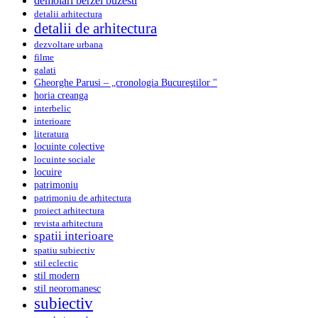
demolari berzei buzesti
detalii arhitectura
detalii de arhitectura
dezvoltare urbana
filme
galati
Gheorghe Parusi – „cronologia Bucureştilor "
horia creanga
interbelic
interioare
literatura
locuinte colective
locuinte sociale
locuire
patrimoniu
patrimoniu de arhitectura
proiect arhitectura
revista arhitectura
spatii interioare
spatiu subiectiv
stil eclectic
stil modern
stil neoromanesc
subiectiv