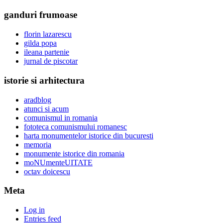
ganduri frumoase
florin lazarescu
gilda popa
ileana partenie
jurnal de piscotar
istorie si arhitectura
aradblog
atunci si acum
comunismul in romania
fototeca comunismului romanesc
harta monumentelor istorice din bucuresti
memoria
monumente istorice din romania
moNUmenteUITATE
octav doicescu
Meta
Log in
Entries feed