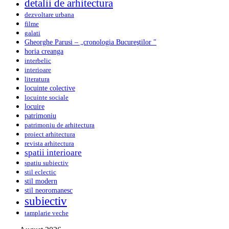
detalii de arhitectura
dezvoltare urbana
filme
galati
Gheorghe Parusi – „cronologia Bucureştilor "
horia creanga
interbelic
interioare
literatura
locuinte colective
locuinte sociale
locuire
patrimoniu
patrimoniu de arhitectura
proiect arhitectura
revista arhitectura
spatii interioare
spatiu subiectiv
stil eclectic
stil modern
stil neoromanesc
subiectiv
tamplarie veche