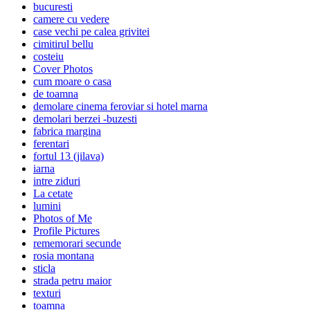
bucuresti
camere cu vedere
case vechi pe calea grivitei
cimitirul bellu
costeiu
Cover Photos
cum moare o casa
de toamna
demolare cinema feroviar si hotel marna
demolari berzei -buzesti
fabrica margina
ferentari
fortul 13 (jilava)
iarna
intre ziduri
La cetate
lumini
Photos of Me
Profile Pictures
rememorari secunde
rosia montana
sticla
strada petru maior
texturi
toamna