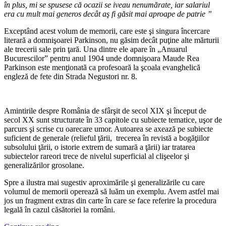
în plus, mi se spusese că ocazii se iveau nenumărate, iar salariul
era cu mult mai generos decât aş fi găsit mai aproape de patrie ”
Exceptând acest volum de memorii, care este şi singura încercare
literară a domnişoarei Parkinson, nu găsim decât puţine alte mărturii
ale trecerii sale prin ţară. Una dintre ele apare în „Anuarul
Bucurescilor” pentru anul 1904 unde domnişoara Maude Rea
Parkinson este menţionată ca profesoară la şcoala evanghelică
engleză de fete din Strada Negustori nr. 8.
Amintirile despre România de sfârşit de secol XIX şi început de
secol XX sunt structurate în 33 capitole cu subiecte tematice, uşor de
parcurs şi scrise cu oarecare umor. Autoarea se axează pe subiecte
suficient de generale (relieful ţării, trecerea în revistă a bogăţiilor
subsolului ţării, o istorie extrem de sumară a ţării) iar tratarea
subiectelor rareori trece de nivelul superficial al clişeelor şi
generalizărilor grosolane.
Spre a ilustra mai sugestiv aproximările şi generalizările cu care
volumul de memorii operează să luăm un exemplu. Avem astfel mai
jos un fragment extras din carte în care se face referire la procedura
legală în cazul căsătoriei la români.