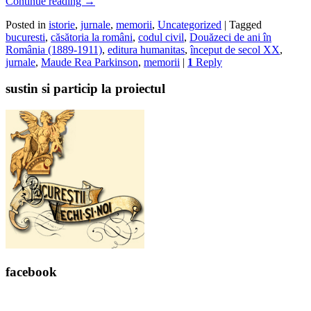
Continue reading
→
Posted in
istorie
,
jurnale
,
memorii
,
Uncategorized
|
Tagged
bucuresti
,
căsătoria la români
,
codul civil
,
Douăzeci de ani în
România (1889-1911)
,
editura humanitas
,
început de secol XX
,
jurnale
,
Maude Rea Parkinson
,
memorii
|
1
Reply
sustin si particip la proiectul
facebook