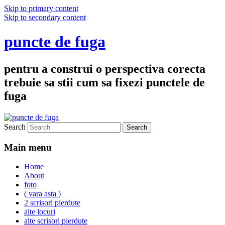
Skip to primary content
Skip to secondary content
puncte de fuga
pentru a construi o perspectiva corecta
trebuie sa stii cum sa fixezi punctele de
fuga
Search
Main menu
Home
About
foto
( vara asta )
2 scrisori pierdute
alte locuri
alte scrisori pierdute