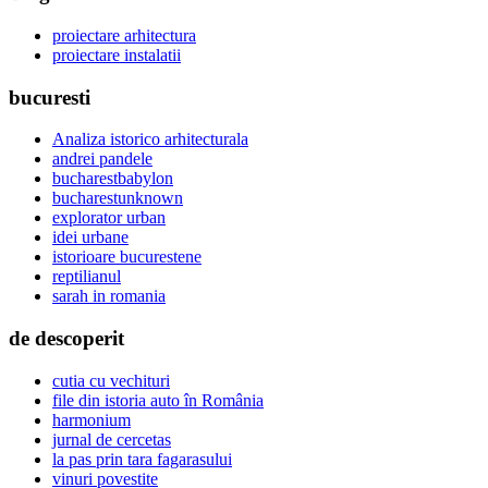
proiectare arhitectura
proiectare instalatii
bucuresti
Analiza istorico arhitecturala
andrei pandele
bucharestbabylon
bucharestunknown
explorator urban
idei urbane
istorioare bucurestene
reptilianul
sarah in romania
de descoperit
cutia cu vechituri
file din istoria auto în România
harmonium
jurnal de cercetas
la pas prin tara fagarasului
vinuri povestite