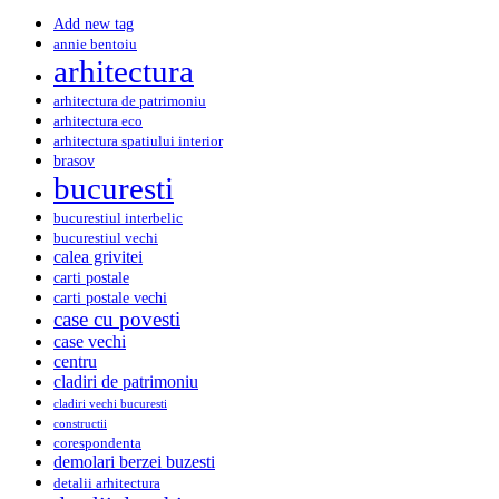
Add new tag
annie bentoiu
arhitectura
arhitectura de patrimoniu
arhitectura eco
arhitectura spatiului interior
brasov
bucuresti
bucurestiul interbelic
bucurestiul vechi
calea grivitei
carti postale
carti postale vechi
case cu povesti
case vechi
centru
cladiri de patrimoniu
cladiri vechi bucuresti
constructii
corespondenta
demolari berzei buzesti
detalii arhitectura