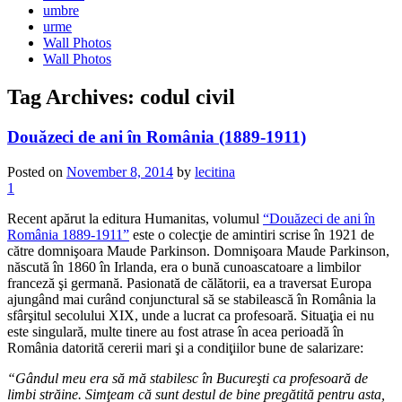
umbre
urme
Wall Photos
Wall Photos
Tag Archives:
codul civil
Douăzeci de ani în România (1889-1911)
Posted on
November 8, 2014
by
lecitina
1
Recent apărut la editura Humanitas, volumul
“Douăzeci de ani în
România 1889-1911”
este o colecţie de amintiri scrise în 1921 de
către domnişoara Maude Parkinson. Domnişoara Maude Parkinson,
născută în 1860 în Irlanda, era o bună cunoascatoare a limbilor
franceză şi germană. Pasionată de călătorii, ea a traversat Europa
ajungând mai curând conjunctural să se stabilească în România la
sfârşitul secolului XIX, unde a lucrat ca profesoară. Situaţia ei nu
este singulară, multe tinere au fost atrase în acea perioadă în
România datorită cererii mari şi a condiţiilor bune de salarizare:
“Gândul meu era să mă stabilesc în Bucureşti ca profesoară de
limbi străine. Simţeam că sunt destul de bine pregătită pentru asta,