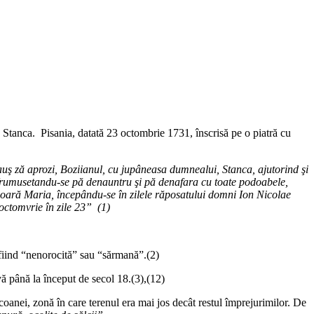
 Stanca. Pisania, datată 23 octombrie 1731, înscrisă pe o piatră cu
auş ză aprozi, Boziianul, cu jupâneasa dumnealui, Stanca, ajutorind şi
i infrumusetandu-se pă denauntru şi pă denafara cu toate podoabele,
ioară Maria, începându-se în zilele răposatului domni Ion Nicolae
octomvrie în zile 23” (1)
 fiind “nenorocită” sau “sărmană”.(2)
ă până la început de secol 18.(3),(12)
oanei, zonă în care terenul era mai jos decât restul împrejurimilor. De