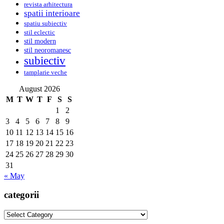
revista arhitectura
spatii interioare
spatiu subiectiv
stil eclectic
stil modern
stil neoromanesc
subiectiv
tamplarie veche
August 2026
M
T
W
T
F
S
S
1
2
3
4
5
6
7
8
9
10
11
12
13
14
15
16
17
18
19
20
21
22
23
24
25
26
27
28
29
30
31
« May
categorii
categorii