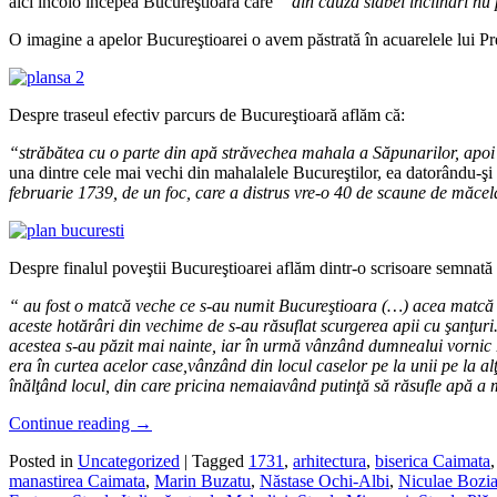
aici încolo începea Bucureştioara care
“ din cauza slabei înclinări nu p
O imagine a apelor Bucureştioarei o avem păstrată în acuarelele lui Pre
Despre traseul efectiv parcurs de Bucureştioară aflăm că:
“străbătea cu o parte din apă străvechea mahala a Săpunarilor, apoi
una dintre cele mai vechi din mahalalele Bucureştilor, ea datorându-şi
februarie 1739, de un foc, care a distrus vre-o 40 de scaune de măce
Despre finalul poveştii Bucureştioarei aflăm dintr-o scrisoare semnată 
“ au fost o matcă veche ce s-au numit Bucureştioara (…) acea matcă as
aceste hotărâri din vechime de s-au răsuflat scurgerea apii cu şanţuri. 
acestea s-au păzit mai nainte, iar în urmă vânzând dumnealui vornic Bă
era în curtea acelor case,vânzând din locul caselor pe la unii pe la a
înălţând locul, din care pricina nemaiavând putinţă să răsufle apă a m
Continue reading
→
Posted in
Uncategorized
|
Tagged
1731
,
arhitectura
,
biserica Caimata
manastirea Caimata
,
Marin Buzatu
,
Năstase Ochi-Albi
,
Niculae Bozia