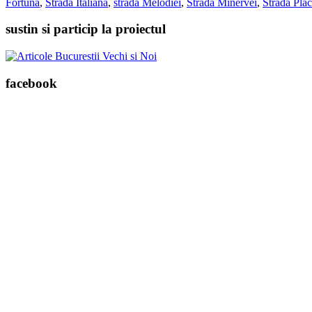
Fortuna
,
Strada Italiană
,
strada Melodiei
,
Strada Minervei
,
Strada Plăc
sustin si particip la proiectul
facebook