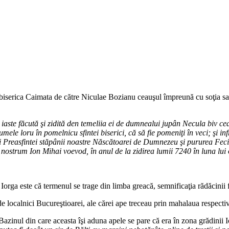
ă biserica Caimata de către Niculae Bozianu ceauşul împreună cu soţia sa
iaste făcută şi zidită den temeliia ei de dumnealui jupân Necula biv ce
 numele loru în pomelnicu sfintei biserici, că să fie pomeniţi în veci; ş
i Preasfintei stăpânii noastre Născătoarei de Dumnezeu şi pururea Fec
nostrum Ion Mihai voevod, în anul de la zidirea lumii 7240 în luna lui 
Iorga este că termenul se trage din limba greacă, semnificaţia rădăcinii
e localnici Bucureştioarei, ale cărei ape treceau prin mahalaua respectiv
inul din care aceasta îşi aduna apele se pare că era în zona grădinii Ic