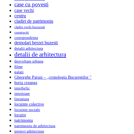
case cu povesti
case vechi
centru
cladiri de patrimoniu
cladiri vechi bucuresti
constructii
corespondenta
demolari berzei buzesti
detalii arhitectura
detalii de arhitectura
dezvoltare urbana
filme
galati
Gheorghe Parusi – „cronologia Bucureştilor "
horia creanga
interbelic
interioare
literatura
locuinte colective
locuinte sociale
locuire
patrimoniu
patrimoniu de arhitectura
proiect arhitectura