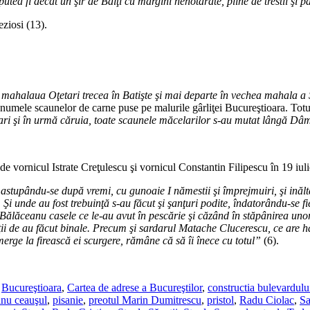
utea fi decât un şir de Bălţi cu margini nehotărâte, pline de trestii şi p
ziosi (13).
 mahalaua Oţetari trecea în Batişte şi mai departe în vechea mahala 
 numele scaunelor de carne puse pe malurile gârliţei Bucureştioara. Totu
lari şi în urmă căruia, toate scaunele măcelarilor s-au mutat lângă Dâ
de vornicul Istrate Creţulescu şi vornicul Constantin Filipescu în 19 iul
tupându-se după vremi, cu gunoaie I nămestii şi împrejmuiri, şi inăltân
Şi unde au fost trebuinţă s-au făcut şi şanţuri podite, îndatorându-se fie
lăceanu casele ce le-au avut în pescărie şi căzând în stăpânirea unor gr
lţii de au făcut binale. Precum şi sardarul Matache Clucerescu, ce are 
erge la firească ei scurgere, rămâne că să îi înece cu totul”
(6).
,
Bucureştioara
,
Cartea de adrese a Bucureştilor
,
constructia bulevardulu
nu ceauşul
,
pisanie
,
preotul Marin Dumitrescu
,
pristol
,
Radu Ciolac
,
Sa