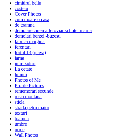
cimitirul bellu
costeiu
Cover Photos
cum moare o casa
de toamna
demolare cinema feroviar si hotel marna
demolari berzei -buzesti
fabrica margina
ferentari
fortul 13 (jilava)
iarna
intre ziduri
La cetate
lumini
Photos of Me
Profile Pictures
rememorari secunde
rosia montana
sticla
strada petru maior
texturi
toamna
umbre
urme
Wall Photos