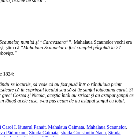
apură, ocolite de sălcii”.
a Scaunelor, numită şi “Caravasara””
. Mahalaua Scaunelor vechi era
şi, ştim că
“Mahalaua Scaunelor a fost complet pârjolită la 27
mboviţa.”
ie 1824:
du-se locurile, să vede că au fost pusă într-o rânduiala printr-
şticare că în coprinsul locului sau să-şi ţie şanţul totdeauna curat. Şi
eci Costea şi Nicola, aceştia întâi au stricat şi au astupat şanţul ce
han lângă acele case, s-au pus acum de au astupat şanţul cu totul,
i Carol I
,
lăutarul Panait
,
Mahalaua Caimata
,
Mahalaua Scaunelor
,
va Pădureanu
,
Strada Caimata
,
strada Constantin Nacu
,
Strada