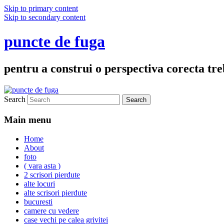
Skip to primary content
Skip to secondary content
puncte de fuga
pentru a construi o perspectiva corecta treb
Search
Main menu
Home
About
foto
( vara asta )
2 scrisori pierdute
alte locuri
alte scrisori pierdute
bucuresti
camere cu vedere
case vechi pe calea grivitei