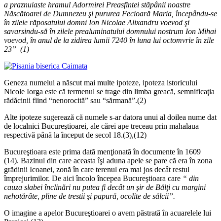
a praznuiaste hramul Adormirei Preasfintei stăpânii noastre
Născătoarei de Dumnezeu şi pururea Fecioară Maria, începându-se
în zilele răposatului domni Ion Nicolae Alixandru voevod şi
savarsindu-să în zilele prealuminatului domnului nostrum Ion Mihai
voevod, în anul de la zidirea lumii 7240 în luna lui octomvrie în zile
23” (1)
Geneza numelui a născut mai multe ipoteze, ipoteza istoricului
Nicole Iorga este că termenul se trage din limba greacă, semnificaţia
rădăcinii fiind “nenorocită” sau “sărmană”.(2)
Alte ipoteze sugerează că numele s-ar datora unui al doilea nume dat
de localnici Bucureştioarei, ale cărei ape treceau prin mahalaua
respectivă până la început de secol 18.(3),(12)
Bucureştioara este prima dată menţionată în documente în 1609
(14). Bazinul din care aceasta îşi aduna apele se pare că era în zona
grădinii Icoanei, zonă în care terenul era mai jos decât restul
împrejurimilor. De aici încolo începea Bucureştioara care
“ din
cauza slabei înclinări nu putea fi decât un şir de Bălţi cu margini
nehotărâte, pline de trestii şi papură, ocolite de sălcii”.
O imagine a apelor Bucureştioarei o avem păstrată în acuarelele lui