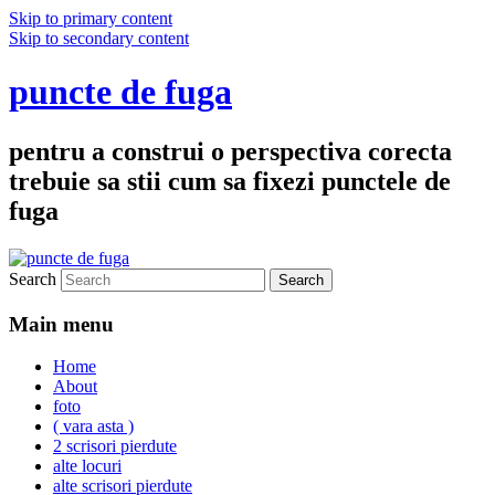
Skip to primary content
Skip to secondary content
puncte de fuga
pentru a construi o perspectiva corecta
trebuie sa stii cum sa fixezi punctele de
fuga
Search
Main menu
Home
About
foto
( vara asta )
2 scrisori pierdute
alte locuri
alte scrisori pierdute