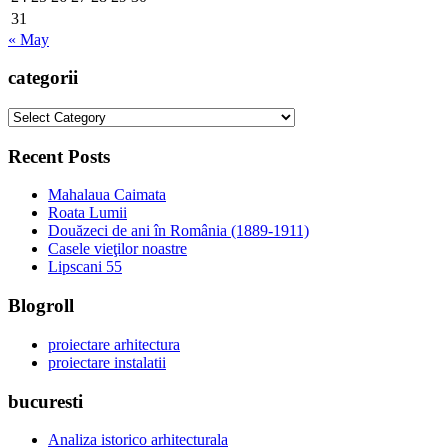
31
« May
categorii
categorii
Recent Posts
Mahalaua Caimata
Roata Lumii
Douăzeci de ani în România (1889-1911)
Casele vieţilor noastre
Lipscani 55
Blogroll
proiectare arhitectura
proiectare instalatii
bucuresti
Analiza istorico arhitecturala