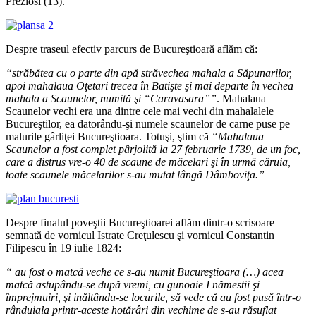
Preziosi (13).
Despre traseul efectiv parcurs de Bucureştioară aflăm că:
“străbătea cu o parte din apă străvechea mahala a Săpunarilor,
apoi mahalaua Oţetari trecea în Batişte şi mai departe în vechea
mahala a Scaunelor, numită şi “Caravasara””
. Mahalaua
Scaunelor vechi era una dintre cele mai vechi din mahalalele
Bucureştilor, ea datorându-şi numele scaunelor de carne puse pe
malurile gârliţei Bucureştioara. Totuşi, ştim că
“Mahalaua
Scaunelor a fost complet pârjolită la 27 februarie 1739, de un foc,
care a distrus vre-o 40 de scaune de măcelari şi în urmă căruia,
toate scaunele măcelarilor s-au mutat lângă Dâmboviţa.”
Despre finalul poveştii Bucureştioarei aflăm dintr-o scrisoare
semnată de vornicul Istrate Creţulescu şi vornicul Constantin
Filipescu în 19 iulie 1824:
“ au fost o matcă veche ce s-au numit Bucureştioara (…) acea
matcă astupându-se după vremi, cu gunoaie I nămestii şi
împrejmuiri, şi inăltându-se locurile, să vede că au fost pusă într-o
rânduiala printr-aceste hotărâri din vechime de s-au răsuflat