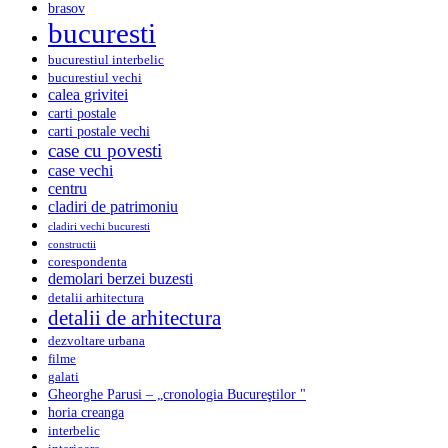
brasov
bucuresti
bucurestiul interbelic
bucurestiul vechi
calea grivitei
carti postale
carti postale vechi
case cu povesti
case vechi
centru
cladiri de patrimoniu
cladiri vechi bucuresti
constructii
corespondenta
demolari berzei buzesti
detalii arhitectura
detalii de arhitectura
dezvoltare urbana
filme
galati
Gheorghe Parusi – „cronologia Bucureştilor "
horia creanga
interbelic