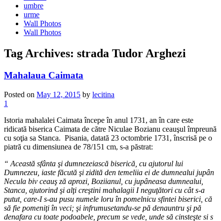
umbre
urme
Wall Photos
Wall Photos
Tag Archives:
strada Tudor Arghezi
Mahalaua Caimata
Posted on
May 12, 2015
by
lecitina
1
Istoria mahalalei Caimata începe în anul 1731, an în care este
ridicată biserica Caimata de către Niculae Bozianu ceauşul împreună
cu soţia sa Stanca. Pisania, datată 23 octombrie 1731, înscrisă pe o
piatră cu dimensiunea de 78/151 cm, s-a păstrat:
“ Această sfânta şi dumnezeiască biserică, cu ajutorul lui
Dumnezeu, iaste făcută şi zidită den temeliia ei de dumnealui jupân
Necula biv ceauş ză aprozi, Boziianul, cu jupâneasa dumnealui,
Stanca, ajutorind şi alţi creştini mahalagii I neguţători cu cât s-a
putut, care-I s-au pusu numele loru în pomelnicu sfintei biserici, că
să fie pomeniţi în veci; şi infrumusetandu-se pă denauntru şi pă
denafara cu toate podoabele, precum se vede, unde să cinsteşte si s