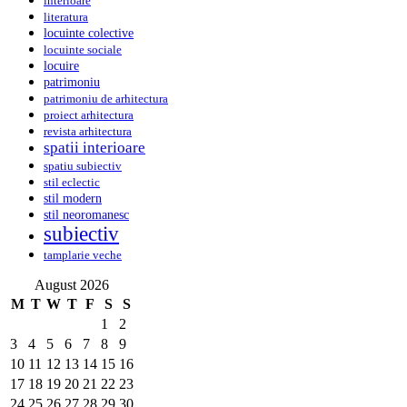
interioare
literatura
locuinte colective
locuinte sociale
locuire
patrimoniu
patrimoniu de arhitectura
proiect arhitectura
revista arhitectura
spatii interioare
spatiu subiectiv
stil eclectic
stil modern
stil neoromanesc
subiectiv
tamplarie veche
August 2026
M
T
W
T
F
S
S
1
2
3
4
5
6
7
8
9
10
11
12
13
14
15
16
17
18
19
20
21
22
23
24
25
26
27
28
29
30