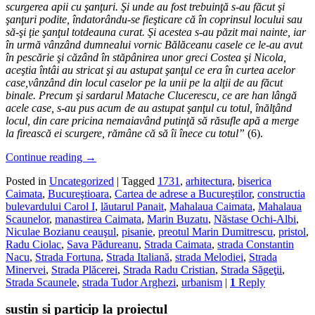
scurgerea apii cu şanţuri. Şi unde au fost trebuinţă s-au făcut şi
şanţuri podite, îndatorându-se fieşticare că în coprinsul locului sau
să-şi ţie şanţul totdeauna curat. Şi acestea s-au păzit mai nainte, iar
în urmă vânzând dumnealui vornic Bălăceanu casele ce le-au avut
în pescărie şi căzând în stăpânirea unor greci Costea şi Nicola,
aceştia întâi au stricat şi au astupat şanţul ce era în curtea acelor
case,vânzând din locul caselor pe la unii pe la alţii de au făcut
binale. Precum şi sardarul Matache Clucerescu, ce are han lângă
acele case, s-au pus acum de au astupat şanţul cu totul, înălţând
locul, din care pricina nemaiavând putinţă să răsufle apă a merge
la firească ei scurgere, rămâne că să îi înece cu totul”
(6).
Continue reading
→
Posted in
Uncategorized
|
Tagged
1731
,
arhitectura
,
biserica
Caimata
,
Bucureştioara
,
Cartea de adrese a Bucureştilor
,
constructia
bulevardului Carol I
,
lăutarul Panait
,
Mahalaua Caimata
,
Mahalaua
Scaunelor
,
manastirea Caimata
,
Marin Buzatu
,
Năstase Ochi-Albi
,
Niculae Bozianu ceauşul
,
pisanie
,
preotul Marin Dumitrescu
,
pristol
,
Radu Ciolac
,
Sava Pădureanu
,
Strada Caimata
,
strada Constantin
Nacu
,
Strada Fortuna
,
Strada Italiană
,
strada Melodiei
,
Strada
Minervei
,
Strada Plăcerei
,
Strada Radu Cristian
,
Strada Săgeţii
,
Strada Scaunele
,
strada Tudor Arghezi
,
urbanism
|
1
Reply
sustin si particip la proiectul