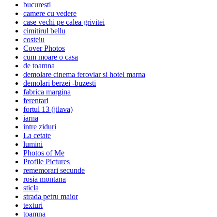
bucuresti
camere cu vedere
case vechi pe calea grivitei
cimitirul bellu
costeiu
Cover Photos
cum moare o casa
de toamna
demolare cinema feroviar si hotel marna
demolari berzei -buzesti
fabrica margina
ferentari
fortul 13 (jilava)
iarna
intre ziduri
La cetate
lumini
Photos of Me
Profile Pictures
rememorari secunde
rosia montana
sticla
strada petru maior
texturi
toamna