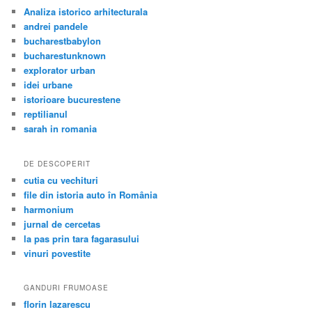
Analiza istorico arhitecturala
andrei pandele
bucharestbabylon
bucharestunknown
explorator urban
idei urbane
istorioare bucurestene
reptilianul
sarah in romania
DE DESCOPERIT
cutia cu vechituri
file din istoria auto în România
harmonium
jurnal de cercetas
la pas prin tara fagarasului
vinuri povestite
GANDURI FRUMOASE
florin lazarescu