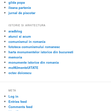
gilda popa
ileana partenie
jurnal de piscotar
ISTORIE SI ARHITECTURA
aradblog
atunci si acum
comunismul in romania
fototeca comunismului romanesc
harta monumentelor istorice din bucuresti
memoria
monumente istorice din romania
moNUmenteUITATE
octav doicescu
META
Log in
Entries feed
Comments feed