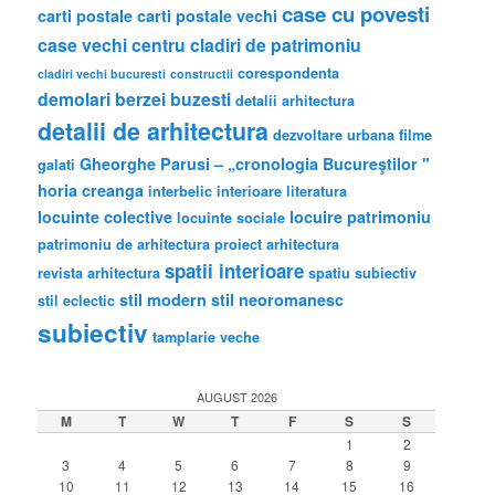
case cu povesti
carti postale
carti postale vechi
case vechi
centru
cladiri de patrimoniu
corespondenta
cladiri vechi bucuresti
constructii
demolari berzei buzesti
detalii arhitectura
detalii de arhitectura
dezvoltare urbana
filme
Gheorghe Parusi – „cronologia Bucureştilor "
galati
horia creanga
interbelic
interioare
literatura
locuinte colective
locuire
patrimoniu
locuinte sociale
patrimoniu de arhitectura
proiect arhitectura
spatii interioare
revista arhitectura
spatiu subiectiv
stil modern
stil neoromanesc
stil eclectic
subiectiv
tamplarie veche
AUGUST 2026
M
T
W
T
F
S
S
1
2
3
4
5
6
7
8
9
10
11
12
13
14
15
16