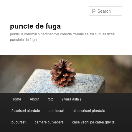
Skip
Skip
to
to
Sear
primary
secondary
content
content
puncte de fuga
pentru a construi o perspectiva corecta trebuie sa stii cum sa fixezi
punctele de fuga
Main
Home
About
foto
( vara asta )
menu
2 scrisori pierdute
alte locuri
alte scrisori pierdute
bucuresti
camere cu vedere
case vechi pe calea grivitei