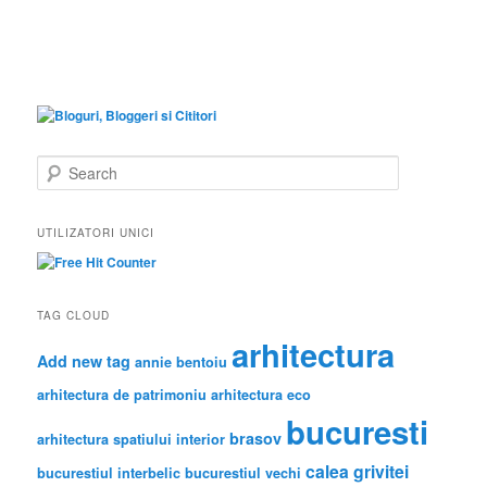
S
e
a
r
UTILIZATORI UNICI
c
h
TAG CLOUD
arhitectura
Add new tag
annie bentoiu
arhitectura de patrimoniu
arhitectura eco
bucuresti
brasov
arhitectura spatiului interior
calea grivitei
bucurestiul interbelic
bucurestiul vechi