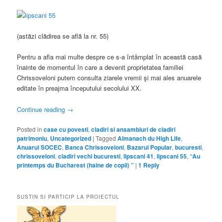
(astăzi clădirea se află la nr. 55)
Pentru a afla mai multe despre ce s-a întâmplat în această casă
înainte de momentul în care a devenit proprietatea familiei
Chrissoveloni putem consulta ziarele vremii şi mai ales anuarele
editate în preajma începutului secolului XX.
Continue reading
→
Posted in
case cu povesti
,
cladiri si ansambluri de cladiri
patrimoniu
,
Uncategorized
|
Tagged
Almanach du High Life
,
Anuarul SOCEC
,
Banca Chrissoveloni
,
Bazarul Popular
,
bucuresti
,
chrissoveloni
,
cladiri vechi bucuresti
,
lipscani 41
,
lipscani 55
,
“Au
printemps du Bucharest (haine de copii) ”
|
1
Reply
SUSTIN SI PARTICIP LA PROIECTUL