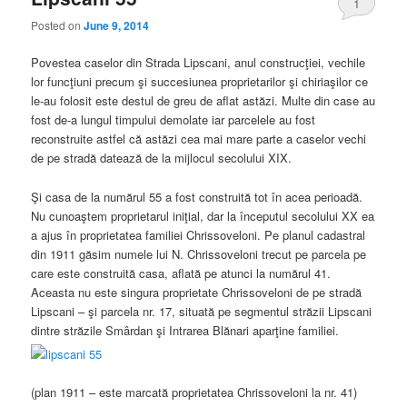
1
Posted on
June 9, 2014
Povestea caselor din Strada Lipscani, anul construcţiei, vechile
lor funcţiuni precum şi succesiunea proprietarilor şi chiriaşilor ce
le-au folosit este destul de greu de aflat astăzi. Multe din case au
fost de-a lungul timpului demolate iar parcelele au fost
reconstruite astfel că astăzi cea mai mare parte a caselor vechi
de pe stradă datează de la mijlocul secolului XIX.
Şi casa de la numărul 55 a fost construită tot în acea perioadă.
Nu cunoaştem proprietarul iniţial, dar la începutul secolului XX ea
a ajus în proprietatea familiei Chrissoveloni. Pe planul cadastral
din 1911 găsim numele lui N. Chrissoveloni trecut pe parcela pe
care este construită casa, aflată pe atunci la numărul 41.
Aceasta nu este singura proprietate Chrissoveloni de pe stradă
Lipscani – şi parcela nr. 17, situată pe segmentul străzii Lipscani
dintre străzile Smârdan şi Intrarea Blănari aparţine familiei.
(plan 1911 – este marcată proprietatea Chrissoveloni la nr. 41)