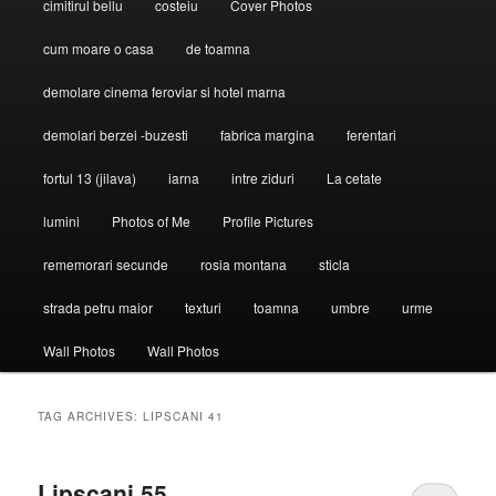
cimitirul bellu
costeiu
Cover Photos
cum moare o casa
de toamna
demolare cinema feroviar si hotel marna
demolari berzei -buzesti
fabrica margina
ferentari
fortul 13 (jilava)
iarna
intre ziduri
La cetate
lumini
Photos of Me
Profile Pictures
rememorari secunde
rosia montana
sticla
strada petru maior
texturi
toamna
umbre
urme
Wall Photos
Wall Photos
TAG ARCHIVES:
LIPSCANI 41
Lipscani 55