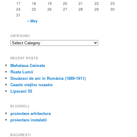
17
18
19
20
21
22
23
24
25
26
27
28
29
30
31
« May
CATEGORII
categorii
RECENT POSTS
Mahalaua Caimata
Roata Lumii
Douăzeci de ani în România (1889-1911)
Casele vieţilor noastre
Lipscani 55
BLOGROLL
proiectare arhitectura
proiectare instalatii
BUCURESTI