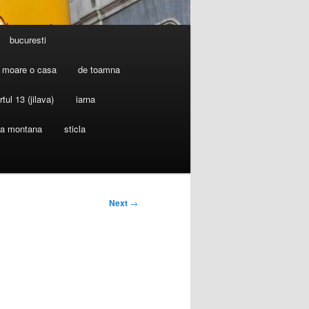
bucuresti
 moare o casa
de toamna
rtul 13 (jilava)
iarna
ia montana
sticla
Next
→