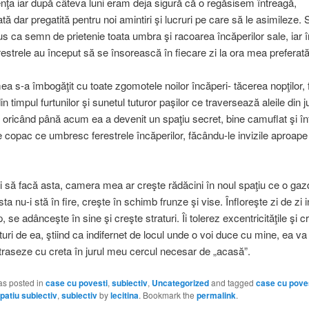
nţa iar după câteva luni eram deja sigură că o regăsisem întreagă,
 dar pregatită pentru noi amintiri şi lucruri pe care să le asimileze. S
us ca semn de prietenie toata umbra şi racoarea încăperilor sale, iar
estrele au început să se însorească în fiecare zi la ora mea preferată
 s-a îmbogăţit cu toate zgomotele noilor încăperi- tăcerea nopţilor, 
in timpul furtunilor şi sunetul tuturor paşilor ce traversează aleile din j
 oricând până acum ea a devenit un spaţiu secret, bine camuflat şi în
e copac ce umbresc ferestrele încăperilor, făcându-le invizile aproape
i să facă asta, camera mea ar creşte rădăcini în noul spaţiu ce o gaz
a nu-i stă în fire, creşte în schimb frunze şi vise. Înfloreşte zi de zi i
 se adânceşte în sine şi creşte straturi. Îi tolerez excentricităţile şi 
turi de ea, ştiind ca indifernet de locul unde o voi duce cu mine, ea va
raseze cu creta în jurul meu cercul necesar de „acasă”.
as posted in
case cu povesti
,
subiectiv
,
Uncategorized
and tagged
case cu pove
patiu subiectiv
,
subiectiv
by
lecitina
. Bookmark the
permalink
.