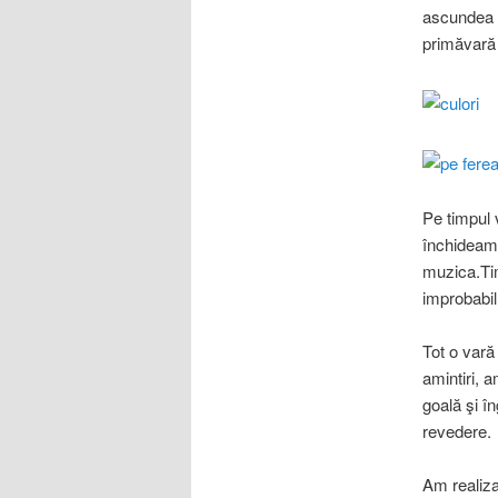
ascundea s
primăvară 
Pe timpul 
închideam 
muzica.Tim
improbabil
Tot o vară
amintiri, a
goală şi î
revedere.
Am realiz