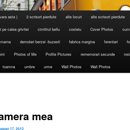
 vara asta )
2 scrisori pierdute
alte locuri
alte scrisori pierdute
 pe calea grivitei
cimitirul bellu
costeiu
Cover Photos
cum
l marna
demolari berzei -buzesti
fabrica margina
ferentari
fo
ini
Photos of Me
Profile Pictures
rememorari secunde
ros
toamna
umbre
urme
Wall Photos
Wall Photos
camera mea
ugust 17, 2012