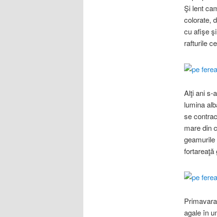
Şi lent ca
colorate, d
cu afişe 
rafturile c
Alţi ani s
lumina albă
se contrac
mare din c
geamurile 
fortareaţă 
Primavara 
agale în u