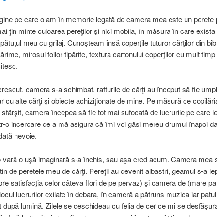
gine pe care o am în memorie legată de camera mea este un perete p
ai ţin minte culoarea pereţilor şi nici mobila, în măsura în care exista
pătuţul meu cu grilaj. Cunoşteam însă coperţile tuturor cărţilor din bib
rime, mirosul foilor tipărite, textura cartonului coperţilor cu mult timp
citesc.
escut, camera s-a schimbat, rafturile de cărţi au început să fie ump
r cu alte cărţi şi obiecte achiziţionate de mine. Pe măsură ce copilăr
 sfârşit, camera începea să fie tot mai sufocată de lucrurile pe care l
ntr-o incercare de a mă asigura că îmi voi găsi mereu drumul înapoi d
dată nevoie.
-o vară o uşă imaginară s-a închis, sau aşa cred acum. Camera mea s-
utin de peretele meu de cărţi. Pereţii au devenit albastri, geamul s-a l
pre satisfacţia celor câteva flori de pe pervaz) şi camera de (mare par
 locul lucrurilor exilate în debara, în cameră a pătruns muzica iar patul
at după lumină. Zilele se deschideau cu felia de cer ce mi se desfăşur