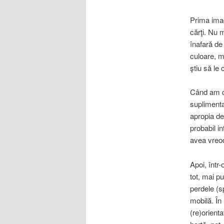
Prima ima
cărţi. Nu m
înafară de 
culoare, mă
ştiu să le 
Când am cr
suplimenta
apropia de
probabil i
avea vreo
Apoi, într
tot, mai p
perdele (s
mobilă. În
(re)orient