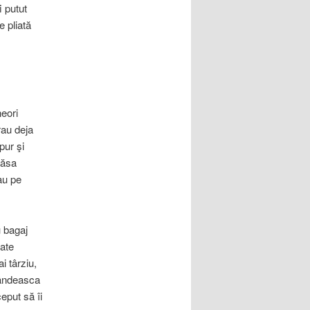
i putut
 pliată
eori
rau deja
pur şi
lăsa
au pe
u bagaj
oate
 târziu,
pândeasca
eput să îi