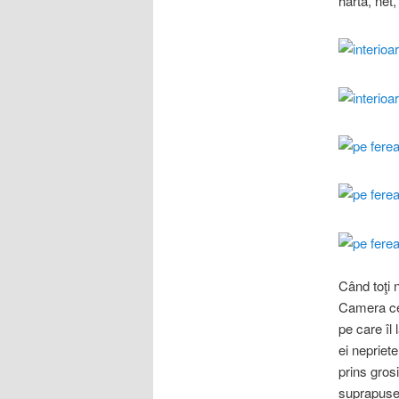
hartă, net,
Când toţi 
Camera ce m
pe care îl
ei nepriete
prins gros
suprapuse