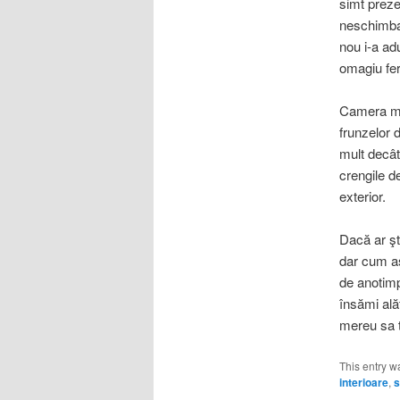
simt preze
neschimbată
nou i-a ad
omagiu fer
Camera mea
frunzelor d
mult decât
crengile d
exterior.
Dacă ar şt
dar cum ast
de anotimp,
însămi ală
mereu sa t
This entry w
interioare
,
s