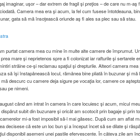
aj imaginar, uşor – dar extrem de fragil şi preţios – de care nu m-aş f
iciodată. Camera mea era şi acum, la fel cum fusese întotdeauna, bine
zunar, gata să mă însoţească oriunde aş fi ales sa plec sau să stau.
-am purtat camera mea cu mine în multe alte camere de împrumut. Un
 prea mare şi neprietenos spre a fi colonizat iar rafturile şi sertarele e
intiri străine ce-şi reclamau spaţiul şi drepturile. Alteori camera mea 
uza să îşi înstapânească locul, rămânea bine pliată în buzunar şi mă 
 mă descurc cu camere deja sigure pe vocaţia lor, camere ce aştept
 sau pe nimeni.
 august când am intrat în camera în care locuiesc şi acum, micul me
 dispărut subit din buzunare şi oricât am scotocit prin bagaje şi prin t
camerelor mi-a fost imposibil să-l mai găsesc. După cum am aflat mai
 decisese că este un loc bun şi a început încet să se dilate şi răs
aţiul disponibil asemeni unei pastile efervescente. În câteva zile am înc