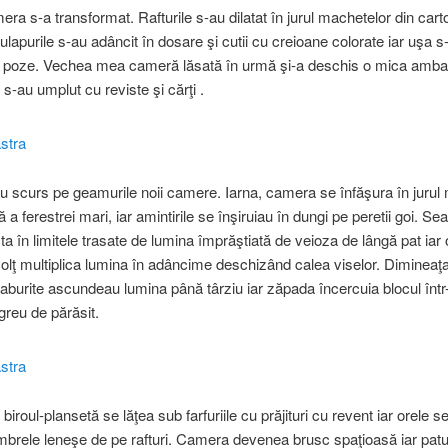
mera s-a transformat. Rafturile s-au dilatat în jurul machetelor din car
ulapurile s-au adâncit în dosare şi cutii cu creioane colorate iar uşa s
şi poze. Vechea mea cameră lăsată în urmă şi-a deschis o mica amba
e s-au umplut cu reviste şi cărţi .
-au scurs pe geamurile noii camere. Iarna, camera se înfăşura în jurul
 a ferestrei mari, iar amintirile se înşiruiau în dungi pe peretii goi. S
ta în limitele trasate de lumina împrăştiată de veioza de lângă pat iar 
olţ multiplica lumina în adâncime deschizând calea viselor. Dimineaţ
aburite ascundeau lumina până târziu iar zăpada încercuia blocul într
greu de părăsit.
biroul-plansetă se lăţea sub farfuriile cu prăjituri cu revent iar orele
mbrele leneşe de pe rafturi. Camera devenea brusc spaţioasă iar patu