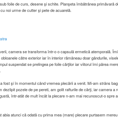
ub foile de curs, desene şi schite. Planşeta îmbătrânea primăvară d
cu noi urme de cutter şi pete de acuarelă.
verii, camera se transforma într-o o capsulă ermetică atemporală. Îmi
obloanele către exterior iar în interior rămâneau doar gândurile, visele
pul suspendat se prelingea pe foile cărţilor iar viitorul îmi părea mer
.
 a fost şi în momentul când vremea plecării a venit. Mi-am strâns bag
m dezlipit pozele de pe pereti, am golit rafturile de cărţi, iar camera a 
ngustă, într-atât de mult încât la plecare n-am mai recunoscut-o spre a
at abia atunci că odată cu prima mea (mare) plecare purtasem mereu