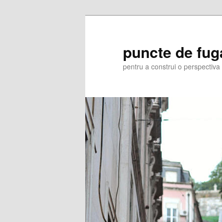
Skip
to
primary
puncte de fug
content
pentru a construi o perspectiva 