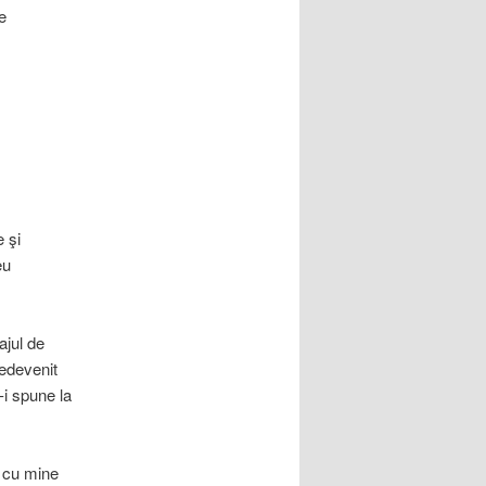
e
 şi
eu
ajul de
redevenit
-i spune la
 cu mine