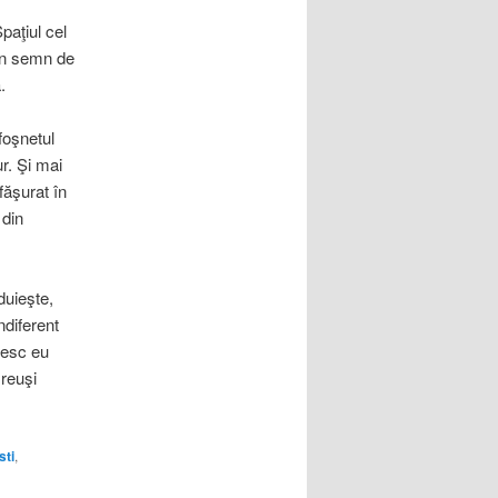
paţiul cel
 în semn de
.
foşnetul
ur. Şi mai
făşurat în
 din
duieşte,
ndiferent
cresc eu
 reuşi
sti
,