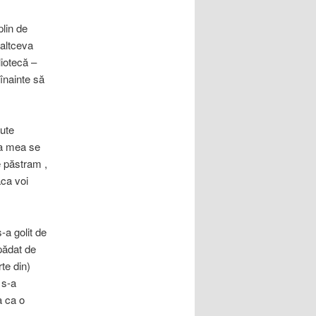
lin de
 altceva
liotecă –
 înainte să
lute
ia mea se
e păstram ,
aca voi
a golit de
epădat de
te din)
 s-a
a ca o