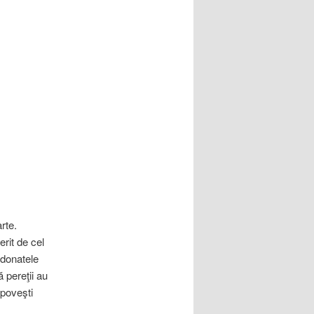
rte.
erit de cel
rdonatele
ă pereţii au
 poveşti