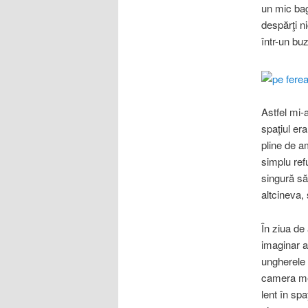
un mic bag
despărţi n
într-un bu
Astfel mi
spaţiul era
pline de am
simplu ref
singură să
altcineva,
În ziua de
imaginar a
ungherele 
camera mea
lent în sp