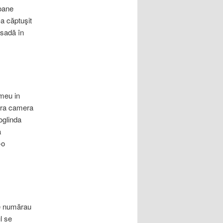
toane
-a căptuşit
sadă în
 meu in
eara camera
oglinda
a
-o
 se numărau
l se