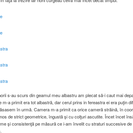
 în faţă la trezire iar norii curgeau ceva mai încet decât timpul.
norii s-au scurs din geamul meu albastru am plecat să-i caut mai depa
-a primit era tot albastră, dar cerul prins in fereastra ei era puţin dif
 lăsasem în urmă. Camera m-a primit ca orice cameră străină, în coo
nos de strict geometrice, îngustă şi cu colţuri ascutite. Încet încet îns
ime şi consistenţă pe măsură ce i-am învelit cu straturi succesive de
.