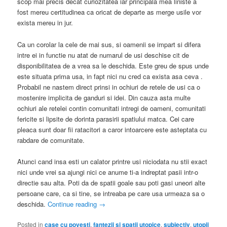
scop mai précis decat curiozitatea iar principala mea liniste a
fost mereu certitudinea ca oricat de departe as merge usile vor
exista mereu in jur.
Ca un corolar la cele de mai sus, si oamenii se impart si difera
intre ei in functie nu atat de numarul de usi deschise cit de
disponibilitatea de a vrea sa le deschida. Este greu de spus unde
este situata prima usa, in fapt nici nu cred ca exista asa ceva .
Probabil ne nastem direct prinsi in ochiuri de retele de usi ca o
mostenire implicita de ganduri si idei. Din cauza asta multe
ochiuri ale retelei contin comunitati intregi de oameni, comunitati
fericite si lipsite de dorinta parasirii spatiului matca. Cei care
pleaca sunt doar fii ratacitori a caror intoarcere este asteptata cu
rabdare de comunitate.
Atunci cand insa esti un calator printre usi niciodata nu stii exact
nici unde vrei sa ajungi nici ce anume ti-a indreptat pasii intr-o
directie sau alta. Poti da de spatii goale sau poti gasi uneori alte
persoane care, ca si tine, se intreaba pe care usa urmeaza sa o
deschida.
Continue reading
→
Posted in
case cu povesti
,
fantezii si spatii utopice
,
subiectiv
,
utopii