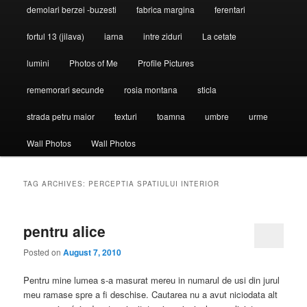
demolari berzei -buzesti
fabrica margina
ferentari
fortul 13 (jilava)
iarna
intre ziduri
La cetate
lumini
Photos of Me
Profile Pictures
rememorari secunde
rosia montana
sticla
strada petru maior
texturi
toamna
umbre
urme
Wall Photos
Wall Photos
TAG ARCHIVES:
PERCEPTIA SPATIULUI INTERIOR
pentru alice
Posted on
August 7, 2010
Pentru mine lumea s-a masurat mereu in numarul de usi din jurul
meu ramase spre a fi deschise. Cautarea nu a avut niciodata alt