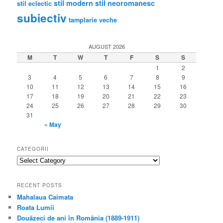
stil modern
stil neoromanesc
stil eclectic
subiectiv
tamplarie veche
AUGUST 2026
M
T
W
T
F
S
S
1
2
3
4
5
6
7
8
9
10
11
12
13
14
15
16
17
18
19
20
21
22
23
24
25
26
27
28
29
30
31
« May
CATEGORII
categorii
RECENT POSTS
Mahalaua Caimata
Roata Lumii
Douăzeci de ani în România (1889-1911)