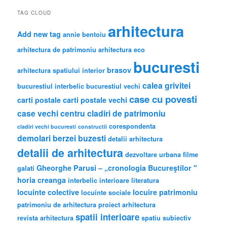
TAG CLOUD
arhitectura
Add new tag
annie bentoiu
arhitectura de patrimoniu
arhitectura eco
bucuresti
brasov
arhitectura spatiului interior
calea grivitei
bucurestiul interbelic
bucurestiul vechi
case cu povesti
carti postale
carti postale vechi
case vechi
centru
cladiri de patrimoniu
corespondenta
cladiri vechi bucuresti
constructii
demolari berzei buzesti
detalii arhitectura
detalii de arhitectura
dezvoltare urbana
filme
Gheorghe Parusi – „cronologia Bucureştilor "
galati
horia creanga
interbelic
interioare
literatura
locuinte colective
locuire
patrimoniu
locuinte sociale
patrimoniu de arhitectura
proiect arhitectura
spatii interioare
revista arhitectura
spatiu subiectiv