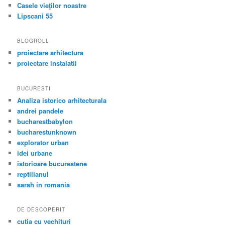
Casele vieţilor noastre
Lipscani 55
BLOGROLL
proiectare arhitectura
proiectare instalatii
BUCURESTI
Analiza istorico arhitecturala
andrei pandele
bucharestbabylon
bucharestunknown
explorator urban
idei urbane
istorioare bucurestene
reptilianul
sarah in romania
DE DESCOPERIT
cutia cu vechituri