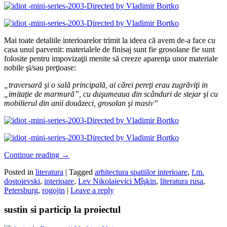
Mai toate detaliile interioarelor trimit la ideea că avem de-a face cu
casa unui parvenit: materialele de finisaj sunt fie grosolane fie sunt
folosite pentru impovizaţii menite să creeze aparenţa unor materiale
nobile şi/sau preţioase:
„traversar
ă
ş
i o sal
ă
principal
ă
, ai c
ă
rei pere
ţ
i erau zugr
ă
vi
ţ
i in
„imita
ţ
ie de marmur
ă
”, cu du
ş
umeaua din sc
â
nduri de stejar
ş
i cu
mobilierul din anii dou
ă
zeci, grosolan
ş
i masiv”
Continue reading
→
Posted in
literatura
|
Tagged
arhitectura spatiilor interioare
,
f.m.
dostoievski
,
interioare
,
Lev Nikolaievici Mîşkin
,
literatura rusa
,
Petersburg
,
rogojin
|
Leave a reply
sustin si particip la proiectul