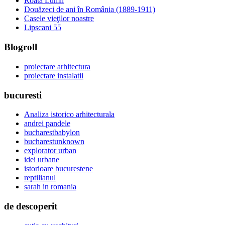
Roata Lumii
Douăzeci de ani în România (1889-1911)
Casele vieţilor noastre
Lipscani 55
Blogroll
proiectare arhitectura
proiectare instalatii
bucuresti
Analiza istorico arhitecturala
andrei pandele
bucharestbabylon
bucharestunknown
explorator urban
idei urbane
istorioare bucurestene
reptilianul
sarah in romania
de descoperit