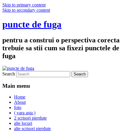
Skip to primary content
Skip to secondary content
puncte de fuga
pentru a construi o perspectiva corecta
trebuie sa stii cum sa fixezi punctele de
fuga
Search
Main menu
Home
About
foto
( vara asta )
2 scrisori pierdute
alte locuri
alte scrisori pierdute