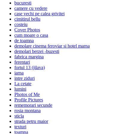
bucuresti
camere cu vedere
case vechi pe calea grivitei
cimitirul bellu
costeiu
Cover Photos
cum moare o casa
de toamna
demolare cinema feroviar si hotel marna
demolari berzei -buzesti
fabrica margina
ferentari
fortul 13 (jilava)
iarna
intre ziduri
La cetate
lumini
Photos of Me
Profile Pictures
rememorari secunde
rosia montana
sticla
strada petru maior
texturi
toamna