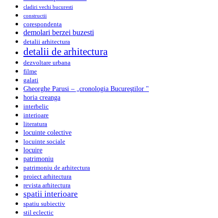
cladiri vechi bucuresti
constructii
corespondenta
demolari berzei buzesti
detalii arhitectura
detalii de arhitectura
dezvoltare urbana
filme
galati
Gheorghe Parusi – „cronologia Bucureştilor "
horia creanga
interbelic
interioare
literatura
locuinte colective
locuinte sociale
locuire
patrimoniu
patrimoniu de arhitectura
proiect arhitectura
revista arhitectura
spatii interioare
spatiu subiectiv
stil eclectic