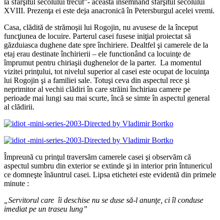
la sfârşitul secolului trecut”- aceasta însemnând sfârşitul secolului
XVIII. Prezenţa ei este deja anacronică în Petersburgul acelei vremi.
Casa, clădită de strămoşii lui Rogojin, nu avusese de la început
funcţiunea de locuire. Parterul casei fusese iniţial proiectat să
găzduiasca dughene date spre închiriere. Dealtfel şi camerele de la
etaj erau destinate închirierii – ele functionând ca locuinţe de
împrumut pentru chiriaşii dughenelor de la parter. La momentul
vizitei prinţului, tot nivelul superior al casei este ocupat de locuinţa
lui Rogojin şi a familiei sale. Totuşi ceva din aspectul rece şi
neprimitor al vechii clădiri în care străini închiriau camere pe
perioade mai lungi sau mai scurte, încă se simte în aspectul general
al clădirii.
Împreună cu prinţul traversăm camerele casei şi observăm că
aspectul sumbru din exterior se extinde şi in interior prin întunericul
ce domneşte înăuntrul casei. Lipsa etichetei este evidentă din primele
minute :
„Servitorul care
î
i deschise nu se duse s
ă
-l anun
ţ
e, ci
î
l conduse
imediat pe un traseu lung”