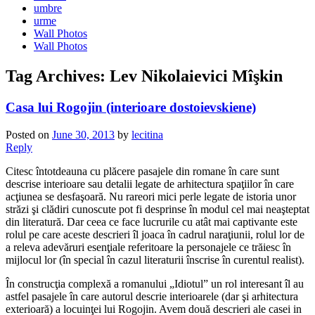
umbre
urme
Wall Photos
Wall Photos
Tag Archives:
Lev Nikolaievici Mîşkin
Casa lui Rogojin (interioare dostoievskiene)
Posted on
June 30, 2013
by
lecitina
Reply
Citesc întotdeauna cu plăcere pasajele din romane în care sunt
descrise interioare sau detalii legate de arhitectura spaţiilor în care
acţiunea se desfaşoară. Nu rareori mici perle legate de istoria unor
străzi şi clădiri cunoscute pot fi desprinse în modul cel mai neaşteptat
din literatură. Dar ceea ce face lucrurile cu atât mai captivante este
rolul pe care aceste descrieri îl joaca în cadrul naraţiunii, rolul lor de
a releva adevăruri esenţiale referitoare la personajele ce trăiesc în
mijlocul lor (în special în cazul literaturii înscrise în curentul realist).
În construcţia complexă a romanului „Idiotul” un rol interesant îl au
astfel pasajele în care autorul descrie interioarele (dar şi arhitectura
exterioară) a locuinţei lui Rogojin. Avem două descrieri ale casei in