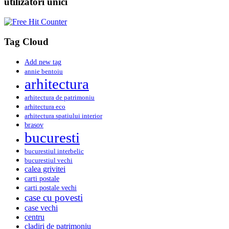
utilizatori unici
Tag Cloud
Add new tag
annie bentoiu
arhitectura
arhitectura de patrimoniu
arhitectura eco
arhitectura spatiului interior
brasov
bucuresti
bucurestiul interbelic
bucurestiul vechi
calea grivitei
carti postale
carti postale vechi
case cu povesti
case vechi
centru
cladiri de patrimoniu