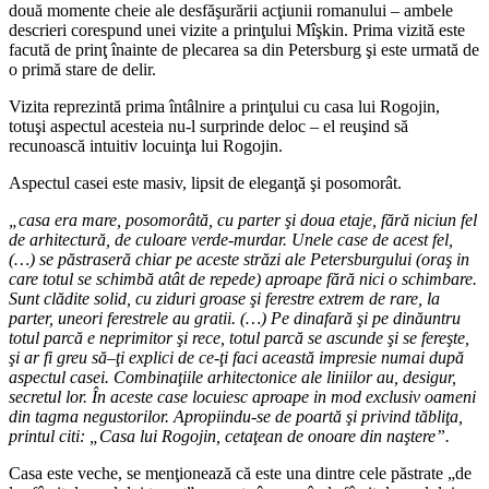
două momente cheie ale desfăşurării acţiunii romanului – ambele
descrieri corespund unei vizite a prinţului Mîşkin. Prima vizită este
facută de prinţ înainte de plecarea sa din Petersburg şi este urmată de
o primă stare de delir.
Vizita reprezintă prima întâlnire a prinţului cu casa lui Rogojin,
totuşi aspectul acesteia nu-l surprinde deloc – el reuşind să
recunoască intuitiv locuinţa lui Rogojin.
Aspectul casei este masiv, lipsit de eleganţă şi posomorât.
„casa era mare, posomor
â
t
ă
, cu parter
ş
i doua etaje, f
ă
r
ă
niciun fel
de arhitectur
ă
, de culoare verde-murdar. Unele case de acest fel,
(…)
se p
ă
straser
ă
chiar pe aceste str
ă
zi ale Petersburgului (ora
ş
in
care totul se schimb
ă
at
â
t de repede) aproape f
ă
r
ă
nici o schimbare.
Sunt cl
ă
dite solid, cu ziduri groase
ş
i ferestre extrem de rare, la
parter, uneori ferestrele au gratii. (…) Pe dinafar
ă
ş
i pe din
ă
untru
totul parc
ă
e neprimitor
ş
i rece, totul parc
ă
se ascunde
ş
i se fere
ş
te,
ş
i ar fi greu s
ă
–
ţ
i explici de ce-
ţ
i faci aceast
ă
impresie numai dup
ă
aspectul casei. Combina
ţ
iile arhitectonice ale liniilor au, desigur,
secretul lor.
Î
n aceste case locuiesc aproape in mod exclusiv oameni
din tagma negustorilor. Apropiindu-se de poart
ă
ş
i privind t
ă
bli
ţ
a,
printul citi: „Casa lui Rogojin, ceta
ţ
ean de onoare din na
ş
tere”.
Casa este veche, se menţionează că este una dintre cele păstrate „de