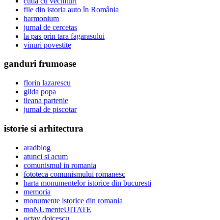
cutia cu vechituri
file din istoria auto în România
harmonium
jurnal de cercetas
la pas prin tara fagarasului
vinuri povestite
ganduri frumoase
florin lazarescu
gilda popa
ileana partenie
jurnal de piscotar
istorie si arhitectura
aradblog
atunci si acum
comunismul in romania
fototeca comunismului romanesc
harta monumentelor istorice din bucuresti
memoria
monumente istorice din romania
moNUmenteUITATE
octav doicescu