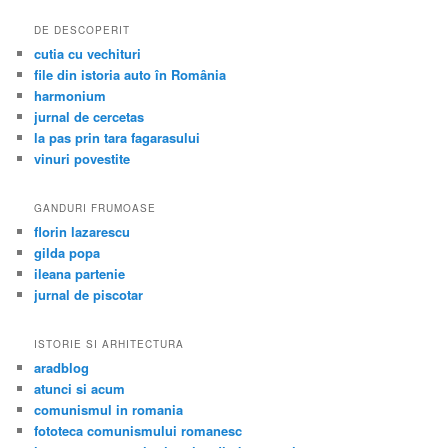
DE DESCOPERIT
cutia cu vechituri
file din istoria auto în România
harmonium
jurnal de cercetas
la pas prin tara fagarasului
vinuri povestite
GANDURI FRUMOASE
florin lazarescu
gilda popa
ileana partenie
jurnal de piscotar
ISTORIE SI ARHITECTURA
aradblog
atunci si acum
comunismul in romania
fototeca comunismului romanesc