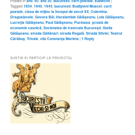
Posted in
anii '40
,
anii 30
,
bucuresti
,
carti postale
,
subiectiv
|
Tagged
1934
,
1940
,
1943
,
bucuresti
,
Budişteni Muscel
,
carti
postale
,
clasa de mijloc la început de secol XX
,
Colentina
,
Dragoslavele
,
Govora Băi
,
Haralambie Gălăşeanu
,
Lola Gălăşeanu
,
Lucreţia Gălăşeanu
,
Paul Gălăşeanu
,
Pucioasa
,
şcoala de
economie casnică
,
Societatea de tramvaie Bucureşti
,
Stella
Gălăşeanu
,
strada Găitănari
,
strada Regală
,
Strada Silviei
,
Teatrul
Cărăbuş
,
Trivale
,
vila Constanţa Marieta
|
1
Reply
SUSTIN SI PARTICIP LA PROIECTUL