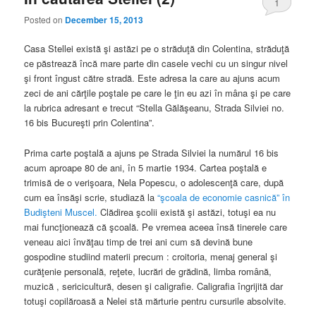
1
Posted on
December 15, 2013
Casa Stellei există şi astăzi pe o străduţă din Colentina, străduţă
ce păstrează încă mare parte din casele vechi cu un singur nivel
şi front îngust către stradă. Este adresa la care au ajuns acum
zeci de ani cărţile poştale pe care le ţin eu azi în mâna şi pe care
la rubrica adresant e trecut “Stella Gălăşeanu, Strada Silviei no.
16 bis Bucureşti prin Colentina”.
Prima carte poştală a ajuns pe Strada Silviei la numărul 16 bis
acum aproape 80 de ani, în 5 martie 1934. Cartea poştală e
trimisă de o verişoara, Nela Popescu, o adolescenţă care, după
cum ea însăşi scrie, studiază la
“şcoala de economie casnică” în
Budişteni Muscel.
Clădirea şcolii există şi astăzi, totuşi ea nu
mai funcţionează că şcoală. Pe vremea aceea însă tinerele care
veneau aici învăţau timp de trei ani cum să devină bune
gospodine studiind materii precum : croitoria, menaj general şi
curăţenie personală, reţete, lucrări de grădină, limba română,
muzică , sericicultură, desen şi caligrafie. Caligrafia îngrijită dar
totuşi copilăroasă a Nelei stă mărturie pentru cursurile absolvite.