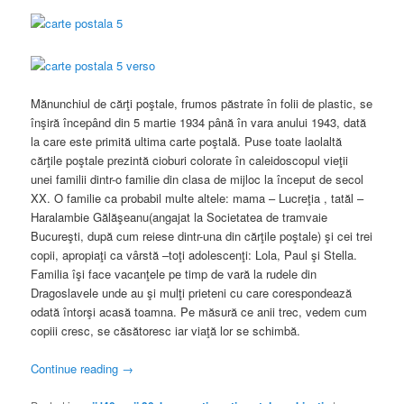
Mănunchiul de cărţi poştale, frumos păstrate în folii de plastic, se
înşiră începând din 5 martie 1934 până în vara anului 1943, dată
la care este primită ultima carte poştală. Puse toate laolaltă
cărţile poştale prezintă cioburi colorate în caleidoscopul vieţii
unei familii dintr-o familie din clasa de mijloc la început de secol
XX. O familie ca probabil multe altele: mama – Lucreţia , tatăl –
Haralambie Gălăşeanu(angajat la Societatea de tramvaie
Bucureşti, după cum reiese dintr-una din cărţile poştale) şi cei trei
copii, apropiaţi ca vârstă –toţi adolescenţi: Lola, Paul şi Stella.
Familia îşi face vacanţele pe timp de vară la rudele din
Dragoslavele unde au şi mulţi prieteni cu care corespondează
odată întorşi acasă toamna. Pe măsură ce anii trec, vedem cum
copiii cresc, se căsătoresc iar viaţă lor se schimbă.
Continue reading
→