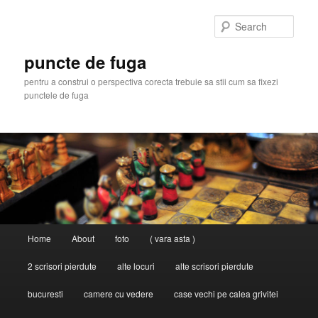
Skip
Skip
to
to
Sear
primary
secondary
content
content
puncte de fuga
pentru a construi o perspectiva corecta trebuie sa stii cum sa fixezi
punctele de fuga
Main
Home
About
foto
( vara asta )
menu
2 scrisori pierdute
alte locuri
alte scrisori pierdute
bucuresti
camere cu vedere
case vechi pe calea grivitei