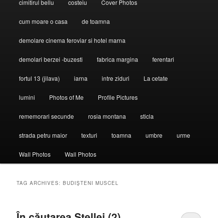
cimitirul bellu
costeiu
Cover Photos
cum moare o casa
de toamna
demolare cinema feroviar si hotel marna
demolari berzei -buzesti
fabrica margina
ferentari
fortul 13 (jilava)
iarna
intre ziduri
La cetate
lumini
Photos of Me
Profile Pictures
rememorari secunde
rosia montana
sticla
strada petru maior
texturi
toamna
umbre
urme
Wall Photos
Wall Photos
TAG ARCHIVES:
BUDIŞTENI MUSCEL
În căutarea Stellei (2)