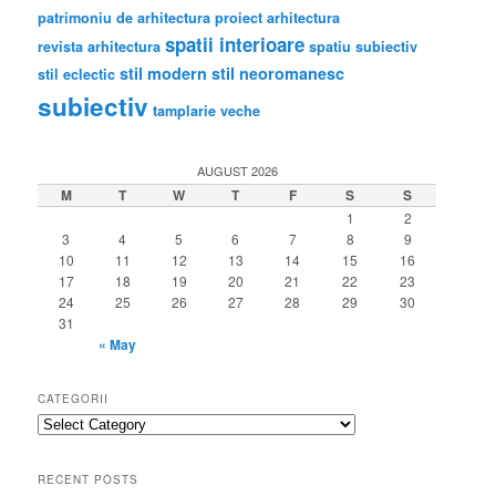
patrimoniu de arhitectura
proiect arhitectura
spatii interioare
revista arhitectura
spatiu subiectiv
stil modern
stil neoromanesc
stil eclectic
subiectiv
tamplarie veche
AUGUST 2026
M
T
W
T
F
S
S
1
2
3
4
5
6
7
8
9
10
11
12
13
14
15
16
17
18
19
20
21
22
23
24
25
26
27
28
29
30
31
« May
CATEGORII
categorii
RECENT POSTS