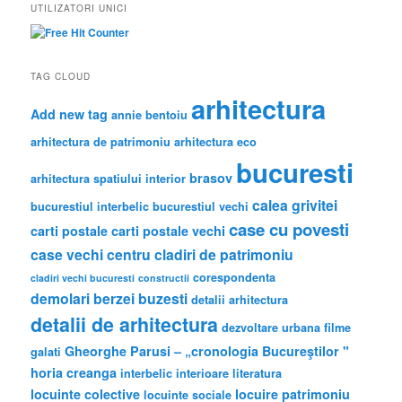
r
UTILIZATORI UNICI
c
h
TAG CLOUD
arhitectura
Add new tag
annie bentoiu
arhitectura de patrimoniu
arhitectura eco
bucuresti
brasov
arhitectura spatiului interior
calea grivitei
bucurestiul interbelic
bucurestiul vechi
case cu povesti
carti postale
carti postale vechi
case vechi
centru
cladiri de patrimoniu
corespondenta
cladiri vechi bucuresti
constructii
demolari berzei buzesti
detalii arhitectura
detalii de arhitectura
dezvoltare urbana
filme
Gheorghe Parusi – „cronologia Bucureştilor "
galati
horia creanga
interbelic
interioare
literatura
locuinte colective
locuire
patrimoniu
locuinte sociale