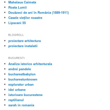
Mahalaua Caimata
Roata Lumii
Douăzeci de ani în România (1889-1911)
Casele vieţilor noastre
Lipscani 55
BLOGROLL
proiectare arhitectura
proiectare instalatii
BUCURESTI
Analiza istorico arhitecturala
andrei pandele
bucharestbabylon
bucharestunknown
explorator urban
idei urbane
istorioare bucurestene
reptilianul
sarah in romania