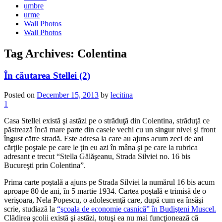
umbre
urme
Wall Photos
Wall Photos
Tag Archives:
Colentina
În căutarea Stellei (2)
Posted on
December 15, 2013
by
lecitina
1
Casa Stellei există şi astăzi pe o străduţă din Colentina, străduţă ce
păstrează încă mare parte din casele vechi cu un singur nivel şi front
îngust către stradă. Este adresa la care au ajuns acum zeci de ani
cărţile poştale pe care le ţin eu azi în mâna şi pe care la rubrica
adresant e trecut “Stella Gălăşeanu, Strada Silviei no. 16 bis
Bucureşti prin Colentina”.
Prima carte poştală a ajuns pe Strada Silviei la numărul 16 bis acum
aproape 80 de ani, în 5 martie 1934. Cartea poştală e trimisă de o
verişoara, Nela Popescu, o adolescenţă care, după cum ea însăşi
scrie, studiază la
“şcoala de economie casnică” în Budişteni Muscel.
Clădirea şcolii există şi astăzi, totuşi ea nu mai funcţionează că