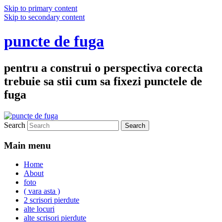
Skip to primary content
Skip to secondary content
puncte de fuga
pentru a construi o perspectiva corecta
trebuie sa stii cum sa fixezi punctele de
fuga
Search
Main menu
Home
About
foto
( vara asta )
2 scrisori pierdute
alte locuri
alte scrisori pierdute