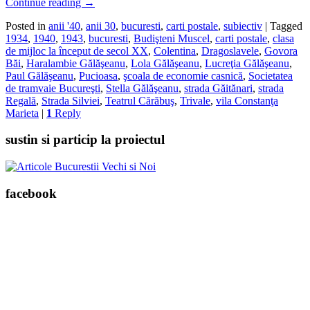
Continue reading
→
Posted in
anii '40
,
anii 30
,
bucuresti
,
carti postale
,
subiectiv
|
Tagged
1934
,
1940
,
1943
,
bucuresti
,
Budişteni Muscel
,
carti postale
,
clasa
de mijloc la început de secol XX
,
Colentina
,
Dragoslavele
,
Govora
Băi
,
Haralambie Gălăşeanu
,
Lola Gălăşeanu
,
Lucreţia Gălăşeanu
,
Paul Gălăşeanu
,
Pucioasa
,
şcoala de economie casnică
,
Societatea
de tramvaie Bucureşti
,
Stella Gălăşeanu
,
strada Găitănari
,
strada
Regală
,
Strada Silviei
,
Teatrul Cărăbuş
,
Trivale
,
vila Constanţa
Marieta
|
1
Reply
sustin si particip la proiectul
facebook