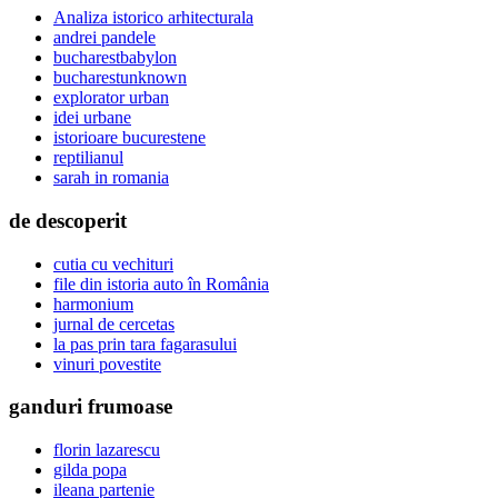
Analiza istorico arhitecturala
andrei pandele
bucharestbabylon
bucharestunknown
explorator urban
idei urbane
istorioare bucurestene
reptilianul
sarah in romania
de descoperit
cutia cu vechituri
file din istoria auto în România
harmonium
jurnal de cercetas
la pas prin tara fagarasului
vinuri povestite
ganduri frumoase
florin lazarescu
gilda popa
ileana partenie