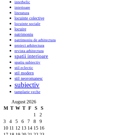
interbelic
interioare
literatura
locuinte colective
locuinte sociale
locuire
patrimoniu
patrimoniu de arhitectura
proiect arhitectura
revista arhitectura
spatii interioare
spatiu subiectiv
stil eclectic
stil modern
stil neoromanesc
subiectiv
tamplarie veche
August 2026
M
T
W
T
F
S
S
1
2
3
4
5
6
7
8
9
10
11
12
13
14
15
16
17
18
19
20
21
22
23