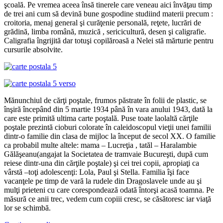
şcoală. Pe vremea aceea însă tinerele care veneau aici învăţau timp
de trei ani cum să devină bune gospodine studiind materii precum :
croitoria, menaj general şi curăţenie personală, reţete, lucrări de
grădină, limba română, muzică , sericicultură, desen şi caligrafie.
Caligrafia îngrijită dar totuşi copilăroasă a Nelei stă mărturie pentru
cursurile absolvite.
Mănunchiul de cărţi poştale, frumos păstrate în folii de plastic, se
înşiră începând din 5 martie 1934 până în vara anului 1943, dată la
care este primită ultima carte poştală. Puse toate laolaltă cărţile
poştale prezintă cioburi colorate în caleidoscopul vieţii unei familii
dintr-o familie din clasa de mijloc la început de secol XX. O familie
ca probabil multe altele: mama – Lucreţia , tatăl – Haralambie
Gălăşeanu(angajat la Societatea de tramvaie Bucureşti, după cum
reiese dintr-una din cărţile poştale) şi cei trei copii, apropiaţi ca
vârstă –toţi adolescenţi: Lola, Paul şi Stella. Familia îşi face
vacanţele pe timp de vară la rudele din Dragoslavele unde au şi
mulţi prieteni cu care corespondează odată întorşi acasă toamna. Pe
măsură ce anii trec, vedem cum copiii cresc, se căsătoresc iar viaţă
lor se schimbă.