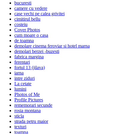
bucuresti
camere cu vedere
case vechi pe calea grivitei
cimitirul bellu
costeiu
Cover Photos
cum moare o casa
de toamna
demolare cinema feroviar si hotel marna
demolari berzei -buzesti
fabrica margina
ferentari
fortul 13 (jilava)
iarna
intre ziduri
La cetate
lumini
Photos of Me
Profile Pictures
rememorari secunde
rosia montana
sticla
strada petru maior
texturi
toamna