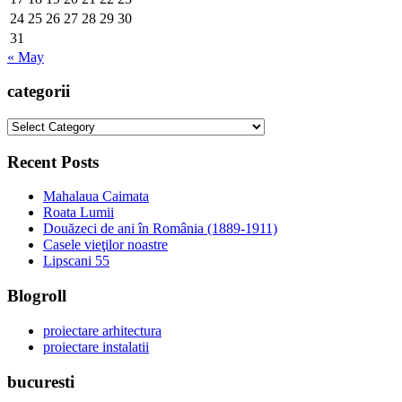
24
25
26
27
28
29
30
31
« May
categorii
categorii
Recent Posts
Mahalaua Caimata
Roata Lumii
Douăzeci de ani în România (1889-1911)
Casele vieţilor noastre
Lipscani 55
Blogroll
proiectare arhitectura
proiectare instalatii
bucuresti