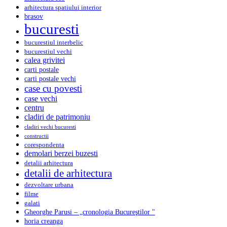
arhitectura spatiului interior
brasov
bucuresti
bucurestiul interbelic
bucurestiul vechi
calea grivitei
carti postale
carti postale vechi
case cu povesti
case vechi
centru
cladiri de patrimoniu
cladiri vechi bucuresti
constructii
corespondenta
demolari berzei buzesti
detalii arhitectura
detalii de arhitectura
dezvoltare urbana
filme
galati
Gheorghe Parusi – „cronologia Bucureştilor "
horia creanga