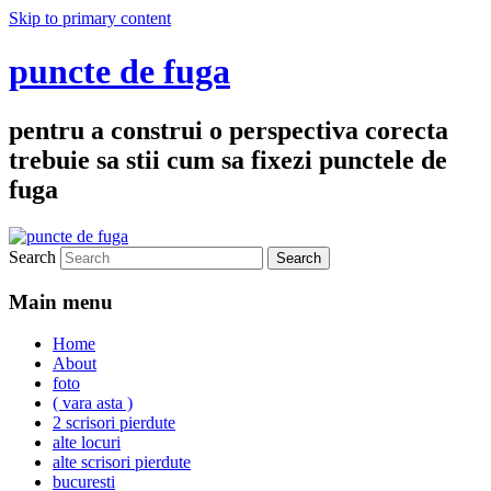
Skip to primary content
puncte de fuga
pentru a construi o perspectiva corecta
trebuie sa stii cum sa fixezi punctele de
fuga
Search
Main menu
Home
About
foto
( vara asta )
2 scrisori pierdute
alte locuri
alte scrisori pierdute
bucuresti