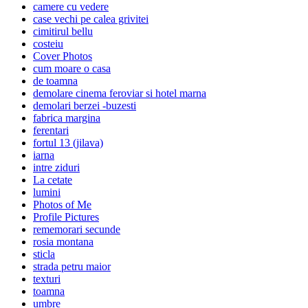
camere cu vedere
case vechi pe calea grivitei
cimitirul bellu
costeiu
Cover Photos
cum moare o casa
de toamna
demolare cinema feroviar si hotel marna
demolari berzei -buzesti
fabrica margina
ferentari
fortul 13 (jilava)
iarna
intre ziduri
La cetate
lumini
Photos of Me
Profile Pictures
rememorari secunde
rosia montana
sticla
strada petru maior
texturi
toamna
umbre