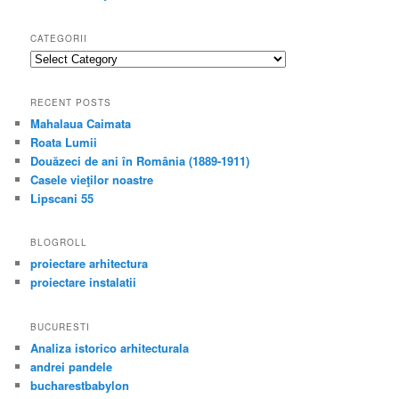
CATEGORII
categorii
RECENT POSTS
Mahalaua Caimata
Roata Lumii
Douăzeci de ani în România (1889-1911)
Casele vieţilor noastre
Lipscani 55
BLOGROLL
proiectare arhitectura
proiectare instalatii
BUCURESTI
Analiza istorico arhitecturala
andrei pandele
bucharestbabylon