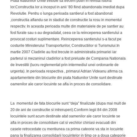
Piata Natiunilor Unite trebuie sa trecem putin in revista istoria
lor.Constructia lor a inceput in anii ’80 fiind abandonata imediat dupa
Revolutie. Pentru o lunga perioada santierul a fost abandonat
,constructia aflandu-se in stadiul de constructie la rosu in momentul
respectiv. In aceasta perioada multe din materialele de pe santier au
fost furate sau s-au degradatat, ceea ce la reinceperea santierului a
provocat costuri suplimentare. Reinceperea santierului s-a facut pe
costurile Ministerului Transporturilor, Constructiilor si Turismului.In
martie 2007 Cladirile au fost trecute in administratia primariei iar
parterul si mezaninul cladirilor a fost preluate de Compania Nationala
de Investitii (lucru reglementat prin intermediul unei ordonante de
urgenta). In perioada respectiva , primarul Adrian Videanu afirma ca
apartamentele din blocurile din piata Natiunilor Unite sunt destinate
oamenilor ale caror locuinte se afla in proces de consolidare.
La momentul de fata blocurile sunt “deja” finalizate (dupa mai mult de
20 de ani de constructie si intreruperi).Conform legii 84 din 2008
locuintele sunt acum destinate atat oamenilor ale caror locuinte se
afla in proces de consolidare cat si vechilor chiriasi evacuati din
casele retrocedate cu mentiunea ca prima cateorie va sta in locuinte
pana la finalizarea consolidarii locuintelor in timp ce a doua categorie