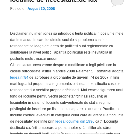
Posted on
August 30, 2008
Disclaimer: nu intentionez sa introduc o tenta politica in posturile mele
dar in masura in care locuintele sociale si problema caselor
retrocedate se leaga de ideea de politic si sunt reglementate ca
solutionare la nivel politic , aparitia politicului este inevitabila in
posturile mele . macar uneori.
Citisem acum ceva vreme despre o modificare a legii privitoare la
casele retrocedate. Astfel in aprilie 2008 Palamentul Romaniei adopta
legea nr.84
de aprobare a ordonantei de guvern 74 pe 2007.In linii
mari legea isi propune sa reglementeze si nuanteze situatia caselor
retrocedate si a vechilor proprietari/chiriasi. Mai exact asigurarea unui
fond de locuinte pentru vechii proprietari/chiriasi (abuzivi) ai
locuintelor in sistemul locuinte subventionate de stat si regimul
privilegiat de inscriere pe listele de asteptare a acestora. Practic ea
include chiriasii evacuati in categoria celor care au dreptul la “locuinte
de necesitate” (definite prin
legea locuintei din 1996
ca :”
Locuinţă
destinată cazării temporare a persoanelor şi familiilor ale căror
locuinţe au devenit inutilizabile în urma unor catastrofe naturale sau