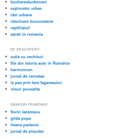
bucharestunknown
explorator urban
idei urbane
istorioare bucurestene
reptilianul
sarah in romania
DE DESCOPERIT
cutia cu vechituri
file din istoria auto în România
harmonium
jurnal de cercetas
la pas prin tara fagarasului
vinuri povestite
GANDURI FRUMOASE
florin lazarescu
gilda popa
ileana partenie
jurnal de piscotar