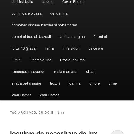
cimitirul bellu
costeiu
Cover Photos
cum moare o casa
de toamna
demolare cinema feroviar si hotel marna
demolari berzei -buzesti
fabrica margina
ferentari
fortul 13 (jilava)
iarna
intre ziduri
La cetate
lumini
Photos of Me
Profile Pictures
rememorari secunde
rosia montana
sticla
strada petru maior
texturi
toamna
umbre
urme
Wall Photos
Wall Photos
TAG ARCHIVES:
CU OCHII IN 14
locuinte de necesitate.de lux