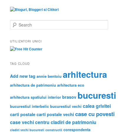
S
e
a
r
UTILIZATORI UNICI
c
h
TAG CLOUD
arhitectura
Add new tag
annie bentoiu
arhitectura de patrimoniu
arhitectura eco
bucuresti
brasov
arhitectura spatiului interior
calea grivitei
bucurestiul interbelic
bucurestiul vechi
case cu povesti
carti postale
carti postale vechi
case vechi
centru
cladiri de patrimoniu
corespondenta
cladiri vechi bucuresti
constructii