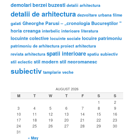
demolari berzei buzesti
detalii arhitectura
detalii de arhitectura
dezvoltare urbana
filme
Gheorghe Parusi – „cronologia Bucureştilor "
galati
horia creanga
interbelic
interioare
literatura
locuinte colective
locuire
patrimoniu
locuinte sociale
patrimoniu de arhitectura
proiect arhitectura
spatii interioare
revista arhitectura
spatiu subiectiv
stil modern
stil neoromanesc
stil eclectic
subiectiv
tamplarie veche
AUGUST 2026
M
T
W
T
F
S
S
1
2
3
4
5
6
7
8
9
10
11
12
13
14
15
16
17
18
19
20
21
22
23
24
25
26
27
28
29
30
31
« May