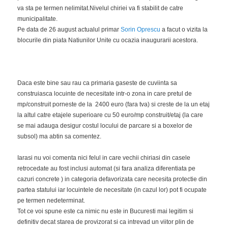
va sta pe termen nelimitat.Nivelul chiriei va fi stabilit de catre
municipalitate.
Pe data de 26 august actualul primar
Sorin Oprescu
a facut o vizita la
blocurile din piata Natiunilor Unite cu ocazia inaugurarii acestora.
Daca este bine sau rau ca primaria gaseste de cuviinta sa
construiasca locuinte de necesitate intr-o zona in care pretul de
mp/construit porneste de la 2400 euro (fara tva) si creste de la un etaj
la altul catre etajele superioare cu 50 euro/mp construit/etaj (la care
se mai adauga desigur costul locului de parcare si a boxelor de
subsol) ma abtin sa comentez.
Iarasi nu voi comenta nici felul in care vechii chiriasi din casele
retrocedate au fost inclusi automat (si fara analiza diferentiata pe
cazuri concrete ) in categoria defavorizata care necesita protectie din
partea statului iar locuintele de necesitate (in cazul lor) pot fi ocupate
pe termen nedeterminat.
Tot ce voi spune este ca nimic nu este in Bucuresti mai legitim si
definitiv decat starea de provizorat si ca intrevad un viitor plin de