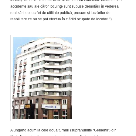
accidente sau ale căror locuinţe sunt supuse demolării în vederea
realizării de lucrări de utilitate publică, precum şi lucrărilor de
reabilitare ce nu se pot efectua în clădiri ocupate de locatari.”)
Ajungand acum la cele doua turnuri (supranumite “Gemenii”) din