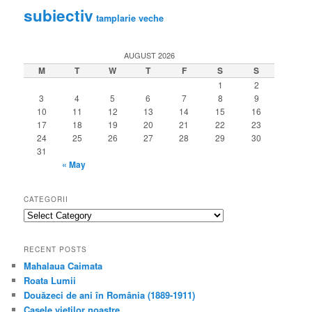
subiectiv
tamplarie veche
AUGUST 2026
M
T
W
T
F
S
S
1
2
3
4
5
6
7
8
9
10
11
12
13
14
15
16
17
18
19
20
21
22
23
24
25
26
27
28
29
30
31
« May
CATEGORII
categorii
RECENT POSTS
Mahalaua Caimata
Roata Lumii
Douăzeci de ani în România (1889-1911)
Casele vieţilor noastre