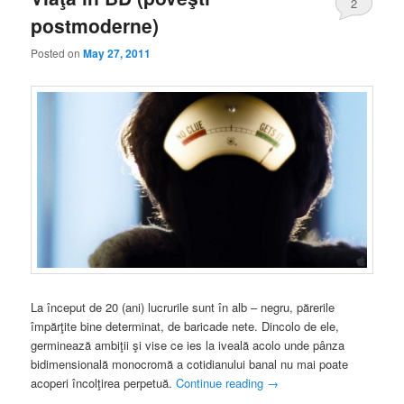
2
postmoderne)
Posted on
May 27, 2011
La început de 20 (ani) lucrurile sunt în alb – negru, părerile
împărţite bine determinat, de baricade nete. Dincolo de ele,
germinează ambiţii şi vise ce ies la iveală acolo unde pânza
bidimensională monocromă a cotidianului banal nu mai poate
acoperi încolţirea perpetuă.
Continue reading
→