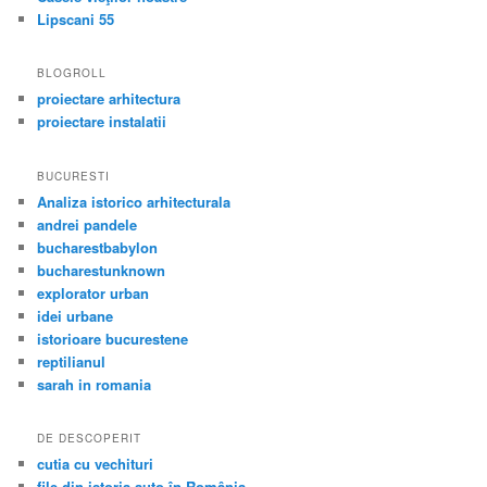
Lipscani 55
BLOGROLL
proiectare arhitectura
proiectare instalatii
BUCURESTI
Analiza istorico arhitecturala
andrei pandele
bucharestbabylon
bucharestunknown
explorator urban
idei urbane
istorioare bucurestene
reptilianul
sarah in romania
DE DESCOPERIT
cutia cu vechituri
file din istoria auto în România