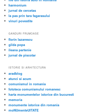
harmonium
jurnal de cercetas
la pas prin tara fagarasului
vinuri povestite
GANDURI FRUMOASE
florin lazarescu
gilda popa
ileana partenie
jurnal de piscotar
ISTORIE SI ARHITECTURA
aradblog
atunci si acum
comunismul in romania
fototeca comunismului romanesc
harta monumentelor istorice din bucuresti
memoria
monumente istorice din romania
moNUmenteUITATE