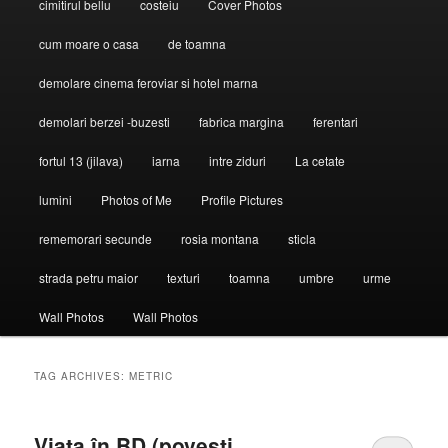
cimitirul bellu
costeiu
Cover Photos
cum moare o casa
de toamna
demolare cinema feroviar si hotel marna
demolari berzei -buzesti
fabrica margina
ferentari
fortul 13 (jilava)
iarna
intre ziduri
La cetate
lumini
Photos of Me
Profile Pictures
rememorari secunde
rosia montana
sticla
strada petru maior
texturi
toamna
umbre
urme
Wall Photos
Wall Photos
TAG ARCHIVES:
METRIC
Viaţa în BD (poveşti