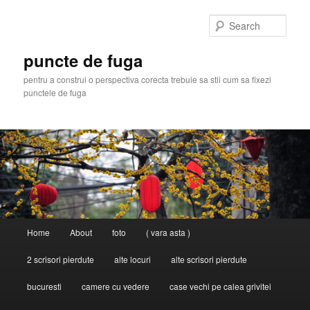
Skip
Skip
to
to
Sear
primary
secondary
content
content
puncte de fuga
pentru a construi o perspectiva corecta trebuie sa stii cum sa fixezi
punctele de fuga
Main
Home
About
foto
( vara asta )
menu
2 scrisori pierdute
alte locuri
alte scrisori pierdute
bucuresti
camere cu vedere
case vechi pe calea grivitei