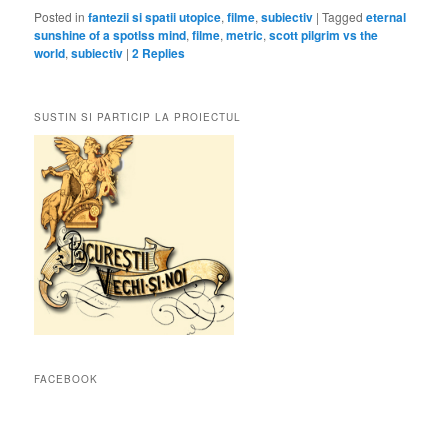
Posted in
fantezii si spatii utopice
,
filme
,
subiectiv
|
Tagged
eternal
sunshine of a spotlss mind
,
filme
,
metric
,
scott pilgrim vs the
world
,
subiectiv
|
2
Replies
SUSTIN SI PARTICIP LA PROIECTUL
FACEBOOK