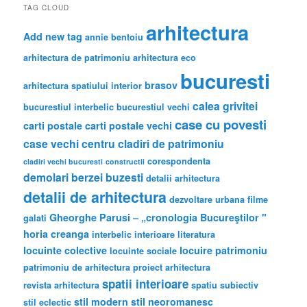
TAG CLOUD
arhitectura
Add new tag
annie bentoiu
arhitectura de patrimoniu
arhitectura eco
bucuresti
brasov
arhitectura spatiului interior
calea grivitei
bucurestiul interbelic
bucurestiul vechi
case cu povesti
carti postale
carti postale vechi
case vechi
centru
cladiri de patrimoniu
corespondenta
cladiri vechi bucuresti
constructii
demolari berzei buzesti
detalii arhitectura
detalii de arhitectura
dezvoltare urbana
filme
Gheorghe Parusi – „cronologia Bucureştilor "
galati
horia creanga
interbelic
interioare
literatura
locuinte colective
locuire
patrimoniu
locuinte sociale
patrimoniu de arhitectura
proiect arhitectura
spatii interioare
revista arhitectura
spatiu subiectiv
stil modern
stil neoromanesc
stil eclectic