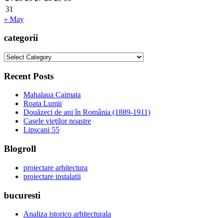
31
« May
categorii
categorii
Recent Posts
Mahalaua Caimata
Roata Lumii
Douăzeci de ani în România (1889-1911)
Casele vieţilor noastre
Lipscani 55
Blogroll
proiectare arhitectura
proiectare instalatii
bucuresti
Analiza istorico arhitecturala