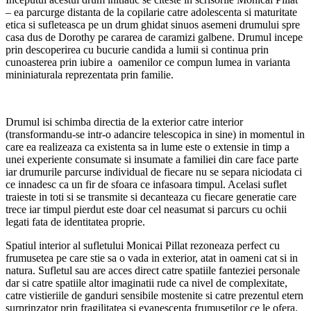
– ea parcurge distanta de la copilarie catre adolescenta si maturitate
etica si sufleteasca pe un drum ghidat sinuos asemeni drumului spre
casa dus de Dorothy pe cararea de caramizi galbene. Drumul incepe
prin descoperirea cu bucurie candida a lumii si continua prin
cunoasterea prin iubire a oamenilor ce compun lumea in varianta
mininiaturala reprezentata prin familie.
Drumul isi schimba directia de la exterior catre interior
(transformandu-se intr-o adancire telescopica in sine) in momentul in
care ea realizeaza ca existenta sa in lume este o extensie in timp a
unei experiente consumate si insumate a familiei din care face parte
iar drumurile parcurse individual de fiecare nu se separa niciodata ci
ce innadesc ca un fir de sfoara ce infasoara timpul. Acelasi suflet
traieste in toti si se transmite si decanteaza cu fiecare generatie care
trece iar timpul pierdut este doar cel neasumat si parcurs cu ochii
legati fata de identitatea proprie.
Spatiul interior al sufletului Monicai Pillat rezoneaza perfect cu
frumusetea pe care stie sa o vada in exterior, atat in oameni cat si in
natura. Sufletul sau are acces direct catre spatiile fanteziei personale
dar si catre spatiile altor imaginatii rude ca nivel de complexitate,
catre vistieriile de ganduri sensibile mostenite si catre prezentul etern
surprinzator prin fragilitatea si evanescenta frumusetilor ce le ofera.