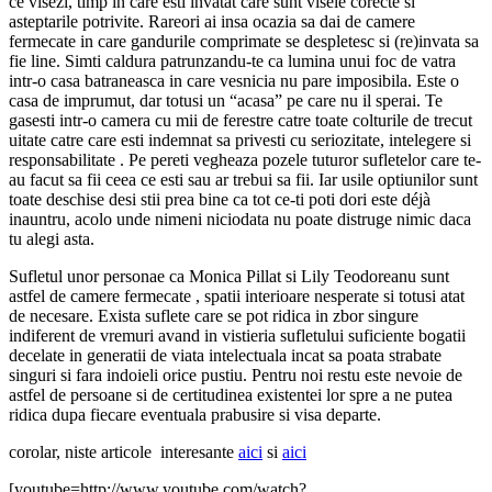
ce visezi, timp in care esti invatat care sunt visele corecte si
asteptarile potrivite. Rareori ai insa ocazia sa dai de camere
fermecate in care gandurile comprimate se despletesc si (re)invata sa
fie line. Simti caldura patrunzandu-te ca lumina unui foc de vatra
intr-o casa batraneasca in care vesnicia nu pare imposibila. Este o
casa de imprumut, dar totusi un “acasa” pe care nu il sperai. Te
gasesti intr-o camera cu mii de ferestre catre toate colturile de trecut
uitate catre care esti indemnat sa privesti cu seriozitate, intelegere si
responsabilitate . Pe pereti vegheaza pozele tuturor sufletelor care te-
au facut sa fii ceea ce esti sau ar trebui sa fii. Iar usile optiunilor sunt
toate deschise desi stii prea bine ca tot ce-ti poti dori este déjà
inauntru, acolo unde nimeni niciodata nu poate distruge nimic daca
tu alegi asta.
Sufletul unor personae ca Monica Pillat si Lily Teodoreanu sunt
astfel de camere fermecate , spatii interioare nesperate si totusi atat
de necesare. Exista suflete care se pot ridica in zbor singure
indiferent de vremuri avand in vistieria sufletului suficiente bogatii
decelate in generatii de viata intelectuala incat sa poata strabate
singuri si fara indoieli orice pustiu. Pentru noi restu este nevoie de
astfel de persoane si de certitudinea existentei lor spre a ne putea
ridica dupa fiecare eventuala prabusire si visa departe.
corolar, niste articole interesante
aici
si
aici
[youtube=http://www.youtube.com/watch?