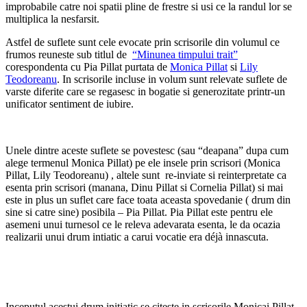
improbabile catre noi spatii pline de frestre si usi ce la randul lor se
multiplica la nesfarsit.
Astfel de suflete sunt cele evocate prin scrisorile din volumul ce
frumos reuneste sub titlul de
“Minunea timpului trait”
corespondenta cu Pia Pillat purtata de
Monica Pillat
si
Lily
Teodoreanu
. In scrisorile incluse in volum sunt relevate suflete de
varste diferite care se regasesc in bogatie si generozitate printr-un
unificator sentiment de iubire.
Unele dintre aceste suflete se povestesc (sau “deapana” dupa cum
alege termenul Monica Pillat) pe ele insele prin scrisori (Monica
Pillat, Lily Teodoreanu) , altele sunt re-inviate si reinterpretate ca
esenta prin scrisori (manana, Dinu Pillat si Cornelia Pillat) si mai
este in plus un suflet care face toata aceasta spovedanie ( drum din
sine si catre sine) posibila – Pia Pillat. Pia Pillat este pentru ele
asemeni unui turnesol ce le releva adevarata esenta, le da ocazia
realizarii unui drum intiatic a carui vocatie era déjà innascuta.
Inceputul acestui drum initiatic se citeste in scrisorile Monicai Pillat