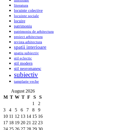
interioare
literatura
locuinte colective
locuinte sociale
locuire
patrimoniu
patrimoniu de arhitectura
proiect arhitectura
revista arhitectura
spatii interioare
spatiu subiectiv
stil eclectic
stil modern
stil neoromanesc
subiectiv
tamplarie veche
August 2026
M
T
W
T
F
S
S
1
2
3
4
5
6
7
8
9
10
11
12
13
14
15
16
17
18
19
20
21
22
23
24
25
26
27
28
29
30