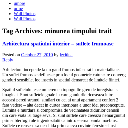
umbre
urme
Wall Photos
Wall Photos
Tag Archives:
minunea timpului trait
Arhitectura spatiului interior – suflete frumoase
Posted on
October 27, 2010
by
lecitina
Reply
Arhitectura incepe de la un gand frumos infasurat in materialitate.
Un suflet frumos se defineste prin locul geometric catre care converg
ganduri sensibile, loc inscris in spatiul demarcat de limitele fiintei.
Spatiul sufletului este un teren cu topografie greu de inregistrat si
imaginat. Sunt sufletele goale in care gandurile ricoseaza intre
aceeasi pereti stramti, similari cu cei ai unui apartament confort 2
fara vedere – alta decat in curtea interioara a unor idei preconcepute.
Lumina e murdara si compromisa de vecinatatea zidurilor cenusii
din care viata isi trage seva. Si sunt suflete care creeaza nemarginitul
prin subterfugii ale ingeniozitatii ca intr-o eterna banda moebius.
Suflete ce reusesc sa deschida prin cateva cuvinte ferestre si usi