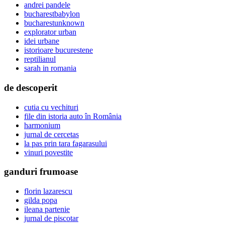
andrei pandele
bucharestbabylon
bucharestunknown
explorator urban
idei urbane
istorioare bucurestene
reptilianul
sarah in romania
de descoperit
cutia cu vechituri
file din istoria auto în România
harmonium
jurnal de cercetas
la pas prin tara fagarasului
vinuri povestite
ganduri frumoase
florin lazarescu
gilda popa
ileana partenie
jurnal de piscotar