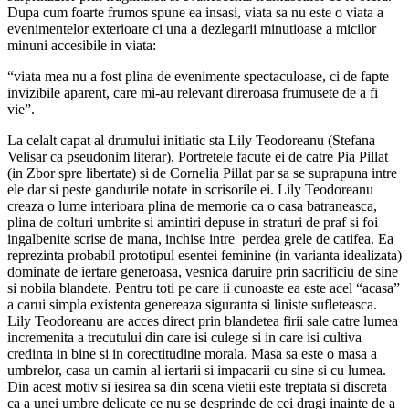
Dupa cum foarte frumos spune ea insasi, viata sa nu este o viata a
evenimentelor exterioare ci una a dezlegarii minutioase a micilor
minuni accesibile in viata:
“viata mea nu a fost plina de evenimente spectaculoase, ci de fapte
invizibile aparent, care mi-au relevant direroasa frumusete de a fi
vie”.
La celalt capat al drumului initiatic sta Lily Teodoreanu (Stefana
Velisar ca pseudonim literar). Portretele facute ei de catre Pia Pillat
(in Zbor spre libertate) si de Cornelia Pillat par sa se suprapuna intre
ele dar si peste gandurile notate in scrisorile ei. Lily Teodoreanu
creaza o lume interioara plina de memorie ca o casa batraneasca,
plina de colturi umbrite si amintiri depuse in straturi de praf si foi
ingalbenite scrise de mana, inchise intre perdea grele de catifea. Ea
reprezinta probabil prototipul esentei feminine (in varianta idealizata)
dominate de iertare generoasa, vesnica daruire prin sacrificiu de sine
si nobila blandete. Pentru toti pe care ii cunoaste ea este acel “acasa”
a carui simpla existenta genereaza siguranta si liniste sufleteasca.
Lily Teodoreanu are acces direct prin blandetea firii sale catre lumea
incremenita a trecutului din care isi culege si in care isi cultiva
credinta in bine si in corectitudine morala. Masa sa este o masa a
umbrelor, casa un camin al iertarii si impacarii cu sine si cu lumea.
Din acest motiv si iesirea sa din scena vietii este treptata si discreta
ca a unei umbre delicate ce nu se desprinde de cei dragi inainte de a