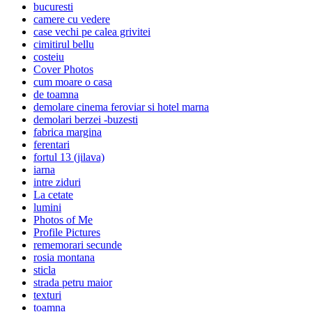
bucuresti
camere cu vedere
case vechi pe calea grivitei
cimitirul bellu
costeiu
Cover Photos
cum moare o casa
de toamna
demolare cinema feroviar si hotel marna
demolari berzei -buzesti
fabrica margina
ferentari
fortul 13 (jilava)
iarna
intre ziduri
La cetate
lumini
Photos of Me
Profile Pictures
rememorari secunde
rosia montana
sticla
strada petru maior
texturi
toamna