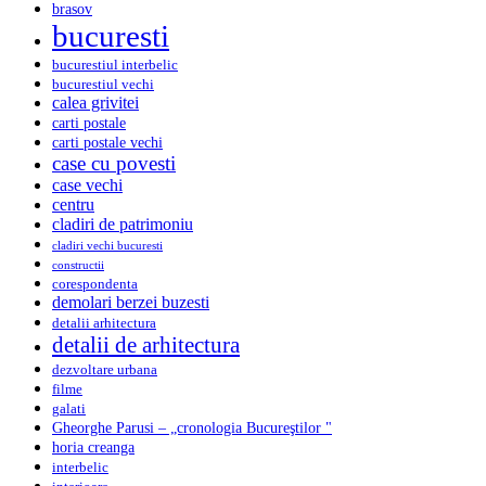
brasov
bucuresti
bucurestiul interbelic
bucurestiul vechi
calea grivitei
carti postale
carti postale vechi
case cu povesti
case vechi
centru
cladiri de patrimoniu
cladiri vechi bucuresti
constructii
corespondenta
demolari berzei buzesti
detalii arhitectura
detalii de arhitectura
dezvoltare urbana
filme
galati
Gheorghe Parusi – „cronologia Bucureştilor "
horia creanga
interbelic