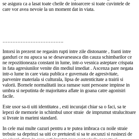
se asigura ca a lasat toate cheile de intoarcere si toate cuvintele de
care vor avea nevoie la un moment dat in viata.
……………………………….
Intorsi in prezent ne regasim rupti intre zile distonante , franti intre
ganduri ce nu apuca sa se desavarseasca din cauza schimbarilor ce
ne repozitioneaza constant in lume, intr-o vesnica asteptare crispata
in fata agresiunilor venite din mediul imediat . Ascenza pare negata
intr-o lume in care viata publica e guvernata de agresivitate,
parvenire materiala si culturala, lipsa de autenticitate a trairii si
valorii. Bornele normalitatii inca ramase sunt persoane impinse in
umbra si neputinta de majoritatea aflate in goana catre agonisiri
facile.
Este usor sa-ti uiti identitatea , esti incurajat chiar sa o faci, sa te
lepezi de memorie in schimbul unor straie de imprumut stralucitoare
si livrate in marimi standard.
In cele mai multe cazuri pentru a te putea imbraca cu noile straie
trebuie sa deprinzi sa uiti ce pretuiesti si sa te ascunzi si rusinezi de