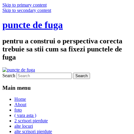
Skip to primary content
Skip to secondary content
puncte de fuga
pentru a construi o perspectiva corecta
trebuie sa stii cum sa fixezi punctele de
fuga
Search
Main menu
Home
About
foto
( vara asta )
2 scrisori pierdute
alte locuri
alte scrisori pierdute