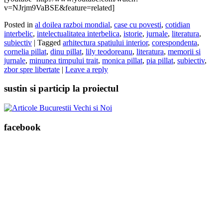
v=NJrjm9VaBSE&feature=related]
Posted in
al doilea razboi mondial
,
case cu povesti
,
cotidian
interbelic
,
intelectualitatea interbelica
,
istorie
,
jurnale
,
literatura
,
subiectiv
|
Tagged
arhitectura spatiului interior
,
corespondenta
,
cornelia pillat
,
dinu pillat
,
lily teodoreanu
,
literatura
,
memorii si
jurnale
,
minunea timpului trait
,
monica pillat
,
pia pillat
,
subiectiv
,
zbor spre libertate
|
Leave a reply
sustin si particip la proiectul
facebook