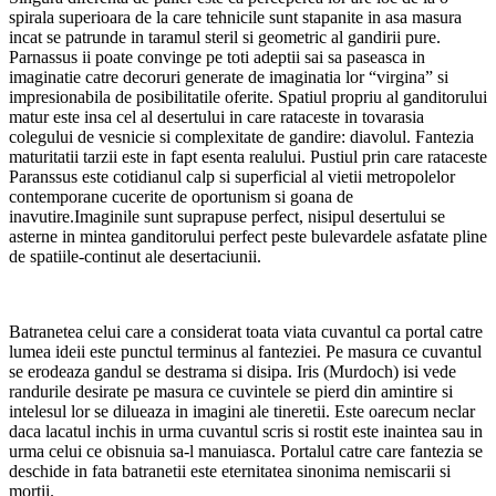
spirala superioara de la care tehnicile sunt stapanite in asa masura
incat se patrunde in taramul steril si geometric al gandirii pure.
Parnassus ii poate convinge pe toti adeptii sai sa paseasca in
imaginatie catre decoruri generate de imaginatia lor “virgina” si
impresionabila de posibilitatile oferite. Spatiul propriu al ganditorului
matur este insa cel al desertului in care rataceste in tovarasia
colegului de vesnicie si complexitate de gandire: diavolul. Fantezia
maturitatii tarzii este in fapt esenta realului. Pustiul prin care rataceste
Paranssus este cotidianul calp si superficial al vietii metropolelor
contemporane cucerite de oportunism si goana de
inavutire.Imaginile sunt suprapuse perfect, nisipul desertului se
asterne in mintea ganditorului perfect peste bulevardele asfatate pline
de spatiile-continut ale desertaciunii.
Batranetea celui care a considerat toata viata cuvantul ca portal catre
lumea ideii este punctul terminus al fanteziei. Pe masura ce cuvantul
se erodeaza gandul se destrama si disipa. Iris (Murdoch) isi vede
randurile desirate pe masura ce cuvintele se pierd din amintire si
intelesul lor se dilueaza in imagini ale tineretii. Este oarecum neclar
daca lacatul inchis in urma cuvantul scris si rostit este inaintea sau in
urma celui ce obisnuia sa-l manuiasca. Portalul catre care fantezia se
deschide in fata batranetii este eternitatea sinonima nemiscarii si
mortii.