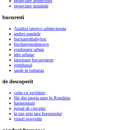
proiectare arhitectura
proiectare instalatii
bucuresti
Analiza istorico arhitecturala
andrei pandele
bucharestbabylon
bucharestunknown
explorator urban
idei urbane
istorioare bucurestene
reptilianul
sarah in romania
de descoperit
cutia cu vechituri
file din istoria auto în România
harmonium
jurnal de cercetas
la pas prin tara fagarasului
vinuri povestite