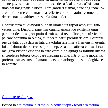
spune povesti atata timp cat mintea stie sa “calatoreasca” si atata
timp cat imaginatia e libera. Fara ganduri si imaginatie “oglinda” n-
are profunzime continuand sa reflecte doar o imagine geometric
determinata, o arhitectura sterila fara suflet.
Confruntarea cu diavolul pune in lumina un raport ambiguu rau-
versus bine. Diavolul pare mai curand amuzat de existenta unui
partener de joc si prea putin dornic sa isi revendice premiul victoriei
pe care continua sa o aiba, cu fiecare pariu pierdut de om. Batranul
pierde data dupa data in fata diavolului fara insa a fi invins in esenta
lui ci doborat de trecerea sa prin timp. Asa cum afirma el insusi cea
mai grea victorie este cea in care etern fiind ajungi sa infrunti uitarea
si pierderea tuturor celor care credeau in tine. Intr-o lume moderna,
profetul este ascuns in batranul cersetor iar bogatiile sunt deghizate
in zdrente.
Continue reading
→
Posted in
arhitectura in filme
,
subiectiv
,
utopii - teorii arhitectura
|