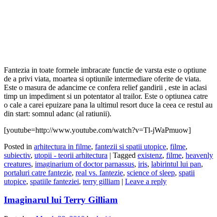
Fantezia in toate formele imbracate functie de varsta este o optiune
de a privi viata, moartea si optiunile intermediare oferite de viata.
Este o masura de adancime ce confera relief gandirii , este in aclasi
timp un impediment si un potentator al trailor. Este o optiunea catre
o cale a carei epuizare pana la ultimul resort duce la ceea ce restul au
din start: somnul adanc (al ratiunii).
[youtube=http://www.youtube.com/watch?v=Tl-jWaPmuow]
Posted in
arhitectura in filme
,
fantezii si spatii utopice
,
filme
,
subiectiv
,
utopii - teorii arhitectura
|
Tagged
existenz
,
filme
,
heavenly
creatures
,
imaginarium of doctor parnassus
,
iris
,
labirintul lui pan
,
portaluri catre fantezie
,
real vs. fantezie
,
science of sleep
,
spatii
utopice
,
spatiile fanteziei
,
terry gilliam
|
Leave a reply
Imaginarul lui Terry Gilliam