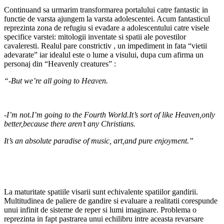
Continuand sa urmarim transformarea portalului catre fantastic in
functie de varsta ajungem la varsta adolescentei. Acum fantasticul
reprezinta zona de refugiu si evadare a adolescentului catre visele
specifice varstei: mitologii inventate si spatii ale povestilor
cavaleresti. Realul pare constrictiv , un impediment in fata “vietii
adevarate” iar idealul este o lume a visului, dupa cum afirma un
personaj din “Heavenly creatures” :
“-But we’re all going to Heaven.
-I’m not.I’m going to the Fourth World.It’s sort of like Heaven,only
better,because there aren’t any Christians.
It’s an absolute paradise of music, art,and pure enjoyment.”
La maturitate spatiile visarii sunt echivalente spatiilor gandirii.
Multitudinea de paliere de gandire si evaluare a realitatii corespunde
unui infinit de sisteme de reper si lumi imaginare. Problema o
reprezinta in fapt pastrarea unui echilibru intre aceasta revarsare