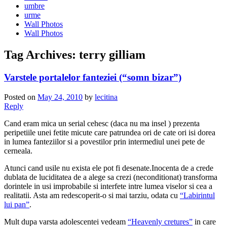
umbre
urme
Wall Photos
Wall Photos
Tag Archives:
terry gilliam
Varstele portalelor fanteziei (“somn bizar”)
Posted on
May 24, 2010
by
lecitina
Reply
Cand eram mica un serial cehesc (daca nu ma insel ) prezenta
peripetiile unei fetite micute care patrundea ori de cate ori isi dorea
in lumea fanteziilor si a povestilor prin intermediul unei pete de
cerneala.
Atunci cand usile nu exista ele pot fi desenate.Inocenta de a crede
dublata de luciditatea de a alege sa crezi (neconditionat) transforma
dorintele in usi improbabile si interfete intre lumea viselor si cea a
realitatii. Asta am redescoperit-o si mai tarziu, odata cu
“Labirintul
lui pan”
.
Mult dupa varsta adolescentei vedeam
“Heavenly cretures”
in care