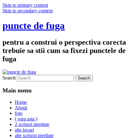
Skip to primary content
Skip to secondary content
puncte de fuga
pentru a construi o perspectiva corecta
trebuie sa stii cum sa fixezi punctele de
fuga
Search
Main menu
Home
About
foto
( vara asta )
2 scrisori pierdute
alte locuri
alte scrisori pierdute