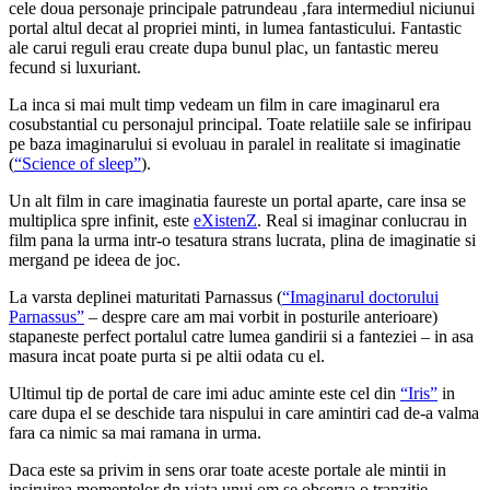
cele doua personaje principale patrundeau ,fara intermediul niciunui
portal altul decat al propriei minti, in lumea fantasticului. Fantastic
ale carui reguli erau create dupa bunul plac, un fantastic mereu
fecund si luxuriant.
La inca si mai mult timp vedeam un film in care imaginarul era
cosubstantial cu personajul principal. Toate relatiile sale se infiripau
pe baza imaginarului si evoluau in paralel in realitate si imaginatie
(
“Science of sleep”
).
Un alt film in care imaginatia faureste un portal aparte, care insa se
multiplica spre infinit, este
eXistenZ
. Real si imaginar conlucrau in
film pana la urma intr-o tesatura strans lucrata, plina de imaginatie si
mergand pe ideea de joc.
La varsta deplinei maturitati Parnassus (
“Imaginarul doctorului
Parnassus”
– despre care am mai vorbit in posturile anterioare)
stapaneste perfect portalul catre lumea gandirii si a fanteziei – in asa
masura incat poate purta si pe altii odata cu el.
Ultimul tip de portal de care imi aduc aminte este cel din
“Iris”
in
care dupa el se deschide tara nispului in care amintiri cad de-a valma
fara ca nimic sa mai ramana in urma.
Daca este sa privim in sens orar toate aceste portale ale mintii in
insiruirea momentelor dn viata unui om se observa o tranzitie