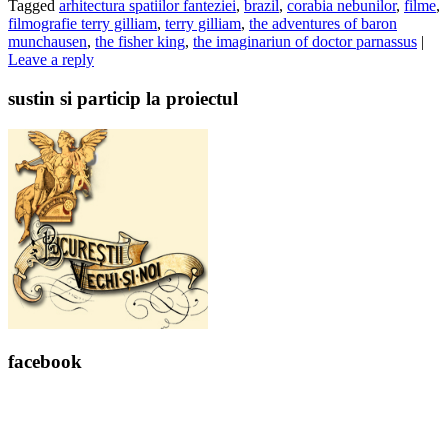
Tagged
arhitectura spatiilor fanteziei
,
brazil
,
corabia nebunilor
,
filme
,
filmografie terry gilliam
,
terry gilliam
,
the adventures of baron
munchausen
,
the fisher king
,
the imaginariun of doctor parnassus
|
Leave a reply
sustin si particip la proiectul
facebook