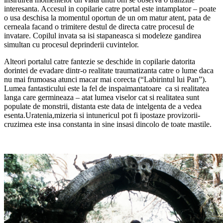
interesanta. Accesul in copilarie catre portal este intamplator – poate
o usa deschisa la momentul oportun de un om matur atent, pata de
cerneala facand o trimitere destul de directa catre procesul de
invatare. Copilul invata sa isi stapaneasca si modeleze gandirea
simultan cu procesul deprinderii cuvintelor.
Alteori portalul catre fantezie se deschide in copilarie datorita
dorintei de evadare dintr-o realitate traumatizanta catre o lume daca
nu mai frumoasa atunci macar mai corecta (“Labirintul lui Pan”).
Lumea fantasticului este la fel de inspaimantatoare ca si realitatea
langa care germineaza – atat lumea viselor cat si realitatea sunt
populate de monstrii, distanta este data de intelgenta de a vedea
esenta.Uratenia,mizeria si intunericul pot fi ipostaze provizorii-
cruzimea este insa constanta in sine insasi dincolo de toate mastile.