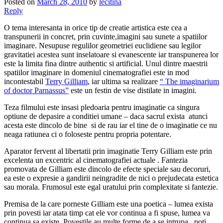
Posted on
March 28, 2010
by
lecitina
Reply
O tema interesanta in orice tip de creatie artistica este cea a
transpunerii in concret, prin cuvinte,imagini sau sunete a spatiilor
imaginare. Nesupuse regulilor geometriei euclidiene sau legilor
gravitatiei acestea sunt inselatoare si evanescente iar transpunerea lor
este la limita fina dintre authentic si artificial. Unul dintre maestrii
spatiilor imaginare in domeniul cinematografiei este in mod
incontestabil
Terry Gilliam
, iar ultima sa realizare
“ The imaginarium
of doctor Parnassus”
este un festin de vise distilate in imagini.
Teza filmului este insasi pledoaria pentru imaginatie ca singura
optiune de depasire a conditiei umane – daca sacrul exista atunci
acesta este dincolo de bine si de rau iar el tine de o imaginatie ce nu
neaga ratiunea ci o foloseste pentru propria potentare.
Aparator fervent al libertatii prin imaginatie Terry Gilliam este prin
excelenta un excentric al cinematografiei actuale . Fantezia
promovata de Gilliam este dincolo de efecte speciale sau decoruri,
ea este o expresie a gandirii neingradite de nici o prejudecata estetica
sau morala. Frumosul este egal uratului prin complexitate si fantezie.
Premisa de la care porneste Gilliam este una poetica – lumea exista
prin povesti iar atata timp cat ele vor continua a fi spuse, lumea va
continua sa existe. Povestile au multe forme de a se intrupa , poti