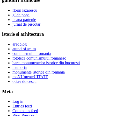
ganduri frumoase
florin lazarescu
gilda popa
ileana partenie
jurnal de piscotar
istorie si arhitectura
aradblog
atunci si acum
comunismul in romania
fototeca comunismului romanesc
harta monumentelor istorice din bucuresti
memoria
monumente istorice din romania
moNUmenteUITATE
octav doicescu
Meta
Log in
Entries feed
Comments feed
WordPress.org