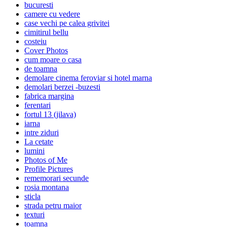
bucuresti
camere cu vedere
case vechi pe calea grivitei
cimitirul bellu
costeiu
Cover Photos
cum moare o casa
de toamna
demolare cinema feroviar si hotel marna
demolari berzei -buzesti
fabrica margina
ferentari
fortul 13 (jilava)
iarna
intre ziduri
La cetate
lumini
Photos of Me
Profile Pictures
rememorari secunde
rosia montana
sticla
strada petru maior
texturi
toamna