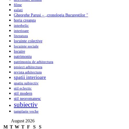
filme
galati
Gheorghe Parusi – „cronologia Bucureştilor "
horia creanga
interbelic
interioare
literatura
locuinte colective
locuinte sociale
locuire
patrimoniu
patrimoniu de arhitectura
proiect arhitectura
revista arhitectura
spatii interioare
spatiu subiectiv
stil eclectic
stil modern
stil neoromanesc
subiectiv
tamplarie veche
August 2026
M
T
W
T
F
S
S