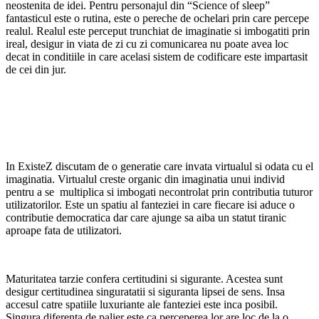
neostenita de idei. Pentru personajul din “Science of sleep”
fantasticul este o rutina, este o pereche de ochelari prin care percepe
realul. Realul este perceput trunchiat de imaginatie si imbogatiti prin
ireal, desigur in viata de zi cu zi comunicarea nu poate avea loc
decat in conditiile in care acelasi sistem de codificare este impartasit
de cei din jur.
In ExisteZ discutam de o generatie care invata virtualul si odata cu el
imaginatia. Virtualul creste organic din imaginatia unui individ
pentru a se multiplica si imbogati necontrolat prin contributia tuturor
utilizatorilor. Este un spatiu al fanteziei in care fiecare isi aduce o
contributie democratica dar care ajunge sa aiba un statut tiranic
aproape fata de utilizatori.
Maturitatea tarzie confera certitudini si sigurante. Acestea sunt
desigur certitudinea singuratatii si siguranta lipsei de sens. Insa
accesul catre spatiile luxuriante ale fanteziei este inca posibil.
Singura diferenta de palier este ca perceperea lor are loc de la o