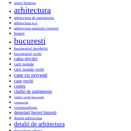
annie bentoiu
arhitectura
arhitectura de patrimoniu
arhitectura eco
arhitectura spatiului interior
brasov
bucuresti
bucurestiul interbelic
bucurestiul vechi
calea grivitei
carti postale
carti postale vechi
case cu povesti
case vechi
centru
cladiri de patrimoniu
cladiri vechi bucuresti
constructii
corespondenta
demolari berzei buzesti
detalii arhitectura
detalii de arhitectura
dezvoltare urbana