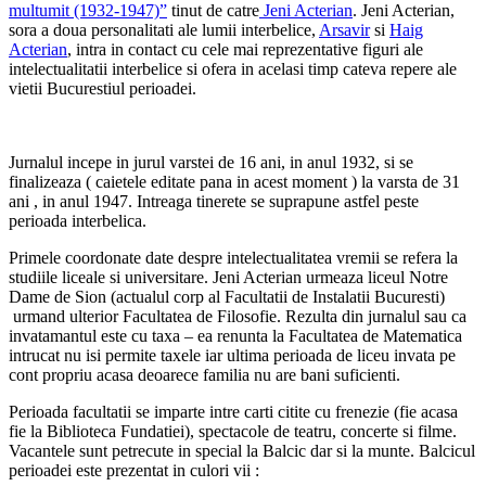
multumit (1932-1947)”
tinut de catre
Jeni Acterian
. Jeni Acterian,
sora a doua personalitati ale lumii interbelice,
Arsavir
si
Haig
Acterian
, intra in contact cu cele mai reprezentative figuri ale
intelectualitatii interbelice si ofera in acelasi timp cateva repere ale
vietii Bucurestiul perioadei.
Jurnalul incepe in jurul varstei de 16 ani, in anul 1932, si se
finalizeaza ( caietele editate pana in acest moment ) la varsta de 31
ani , in anul 1947. Intreaga tinerete se suprapune astfel peste
perioada interbelica.
Primele coordonate date despre intelectualitatea vremii se refera la
studiile liceale si universitare. Jeni Acterian urmeaza liceul Notre
Dame de Sion (actualul corp al Facultatii de Instalatii Bucuresti)
urmand ulterior Facultatea de Filosofie. Rezulta din jurnalul sau ca
invatamantul este cu taxa – ea renunta la Facultatea de Matematica
intrucat nu isi permite taxele iar ultima perioada de liceu invata pe
cont propriu acasa deoarece familia nu are bani suficienti.
Perioada facultatii se imparte intre carti citite cu frenezie (fie acasa
fie la Biblioteca Fundatiei), spectacole de teatru, concerte si filme.
Vacantele sunt petrecute in special la Balcic dar si la munte. Balcicul
perioadei este prezentat in culori vii :