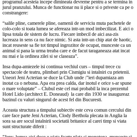
programul acesteia incepe dimineata devreme pentru a se termina in
jurul pranzului. Munca de functionar nu ii place si o priveste ca pe o
constrangere:
“salile pline, camerele pline, oamenii de serviciu muta pachetele de
colo-colo si toata lumea se afereaza intr-un mod imbecilizat. E aici o
lipsa totala de sistem de lucru. Fiecare imbecil de aici asa-zis
lucreaza in sens ca nu face nimic. Si asta intr-un chip atat de haotic,
incat reuseste sa fie tot timpul ingrozitor de ocupat, munceste ca un
animal si pana la urma treaba care e de facut taraganeaza atat incat
nu mai e la ordinea zilei si se claseaza”.
Insa dupa-amiezele isi continua vechiul curs – timpul trece cu
spectacole de teatru, plimbari prin Cismigiu si intalniri cu prietenii.
Uneori Jeni Acterian se duce la Club unde :”ieri dupamiaza am
inotat ca o nebuna. Apa era prea calda, dar inotul e orice s-ar spune
o mare voluptate” – Clubul este cel mai probabil la inca prezentul
Hotel Lido (architect E. Doneaud) la care din 1930 se inaugureaz
bazinul cu valuri singurul de acest fel din Bucuresti.
Aceasta structura a timpului subiectiv este ceva comun cercului din
care face parte Jeni Acterian, Clody Berthola plecata in Anglia la
sora sa are socul intalnirii societatii britanice al carei timp si viata
sunt structurate diferit :
”Jeny, lumea aici duce o viata foarte plata si monotona, munceste si