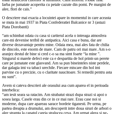
Iarba pe jumatate acoperita cu petale cazute din pomi. Pe margini de
alee, flori de cais.”
O descriere mai exacta a locuintei apare in momentul in care aceasta
se muta in mai 1937 in Piata Confederatiei Balcanice nr 3 (astazi
Piata Dorobanti)
“am schimbat odata cu casa si cartierul acela o intreaga atmosfera
care-mi devenise teribil de antipatica. Aici casa e buna, dar are
diverse dezavantaje pentru mine. Odaia mea, mai ales fata de chilia
de dincolo, este enorm de mare. Cam de patru ori mai mare. Am s-o
aranjez destul de bine si cred c-o sa ma simt foarte “la mine ”.
Singurul si marele defect este ca e despartita de hol printr-un perete
care pe jumatate este glasvand. Am sa pun bineinteles niste perdele,
dar galagia imi va tabaci urechile. Fiecare miscare din hol imi
parvine cu o precizie, cu o claritate naucitoare. Si remedii pentru asta
nu sunt”.
Avem si cateva descrieri ale orasului asa cum aparea el in perioada
interbelica:
“am iesit seara sa ratacim. Am strabatut strazi dupa strazi si apoi o
sosea larga. Casele erau din ce in ce mai rare. Erau case noi si
moderne, dupa care apareau sarace bordeie tiganesti. Pe urma, pe
partea dreapta a drumului, am descoperit intre doua siruri de arbori o
alee stramta la capatul careia stralucea ceva. Am urmat aleea si ne-