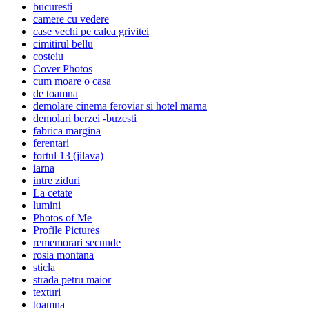
bucuresti
camere cu vedere
case vechi pe calea grivitei
cimitirul bellu
costeiu
Cover Photos
cum moare o casa
de toamna
demolare cinema feroviar si hotel marna
demolari berzei -buzesti
fabrica margina
ferentari
fortul 13 (jilava)
iarna
intre ziduri
La cetate
lumini
Photos of Me
Profile Pictures
rememorari secunde
rosia montana
sticla
strada petru maior
texturi
toamna