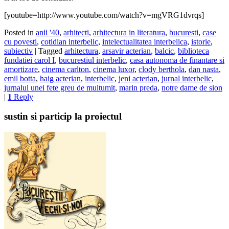
[youtube=http://www.youtube.com/watch?v=mgVRG1dvrqs]
Posted in
anii '40
,
arhitecti
,
arhitectura in literatura
,
bucuresti
,
case
cu povesti
,
cotidian interbelic
,
intelectualitatea interbelica
,
istorie
,
subiectiv
|
Tagged
arhitectura
,
arsavir acterian
,
balcic
,
biblioteca
fundatiei carol I
,
bucurestiul interbelic
,
casa autonoma de finantare si
amortizare
,
cinema carlton
,
cinema luxor
,
clody berthola
,
dan nasta
,
emil botta
,
haig acterian
,
interbelic
,
jeni acterian
,
jurnal interbelic
,
jurnalul unei fete greu de multumit
,
marin preda
,
notre dame de sion
|
1
Reply
sustin si particip la proiectul