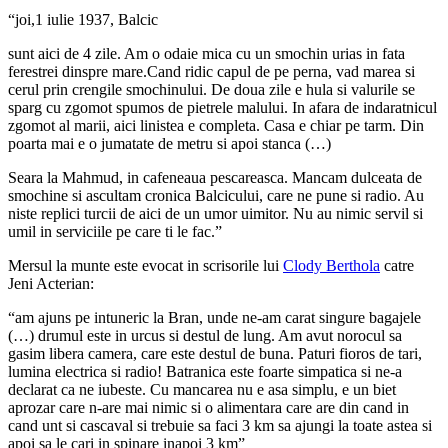
“joi,1 iulie 1937, Balcic
sunt aici de 4 zile. Am o odaie mica cu un smochin urias in fata
ferestrei dinspre mare.Cand ridic capul de pe perna, vad marea si
cerul prin crengile smochinului. De doua zile e hula si valurile se
sparg cu zgomot spumos de pietrele malului. In afara de indaratnicul
zgomot al marii, aici linistea e completa. Casa e chiar pe tarm. Din
poarta mai e o jumatate de metru si apoi stanca (…)
Seara la Mahmud, in cafeneaua pescareasca. Mancam dulceata de
smochine si ascultam cronica Balcicului, care ne pune si radio. Au
niste replici turcii de aici de un umor uimitor. Nu au nimic servil si
umil in serviciile pe care ti le fac.”
Mersul la munte este evocat in scrisorile lui
Clody Berthola
catre
Jeni Acterian:
“am ajuns pe intuneric la Bran, unde ne-am carat singure bagajele
(…) drumul este in urcus si destul de lung. Am avut norocul sa
gasim libera camera, care este destul de buna. Paturi fioros de tari,
lumina electrica si radio! Batranica este foarte simpatica si ne-a
declarat ca ne iubeste. Cu mancarea nu e asa simplu, e un biet
aprozar care n-are mai nimic si o alimentara care are din cand in
cand unt si cascaval si trebuie sa faci 3 km sa ajungi la toate astea si
apoi sa le cari in spinare inapoi 3 km”