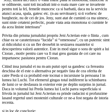
se odihneste, sunt toti incadrati intr-o roata mare care se invarteste
pentru toti la fel, femeile muncesc ca si barbatii, daca nu la serviciu
atunci acasa, spala, gatesc etc. (n-au servitoare); si-ti vorbesc de
burghezie, nu de cei de jos. Jeny, sunt atat de cuminti ca ma uimesc,
sunt niste cetateni perfectic, poate viata asta monotona si cuminte le
da acea liniste interioara”
Privita din prisma jurnalului propriu Jeni Acterian este o fiinta , cum
chiar ea se caraterizeaza “lucida” si “omenoasa”, cu un puternic simt
al ridicolului si cu un fler deosebit in sesizarea nuantelor si
descoperirea valorii autentice. Este in mod sigur o sora de spirit a lui
Cioran , motiv pentru care va fi mai greu gustata de cei care nu
impartasesc pasiunea pentru Cioran.
Citind insa jurnalul ei nu m-am putut opri sa gandesc ca fereastra
deschisa de el este o alternativa pe negativ fata de cea oferita de
catre Preda si ca probabil este tocmai o incursiune la persoana I in
lumea lui Luchi. Tot efemerul gingas total indiferent la schimbarea
de lumi ce se desfasura in exterior este pe deplin surprins in jurnal.
Daca in volumul lui Preda lumea lui Luchi parea superficiala si
frivola in jurnalul lui Jeni Acterian ea prinde radacini si profunzime
lasand regretul unei mosteniri culturale ce ne-a fost negata de istoria
recenta.
si in loc de concluzie: