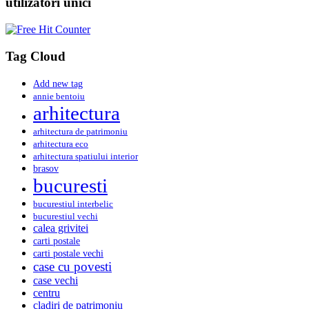
utilizatori unici
Tag Cloud
Add new tag
annie bentoiu
arhitectura
arhitectura de patrimoniu
arhitectura eco
arhitectura spatiului interior
brasov
bucuresti
bucurestiul interbelic
bucurestiul vechi
calea grivitei
carti postale
carti postale vechi
case cu povesti
case vechi
centru
cladiri de patrimoniu