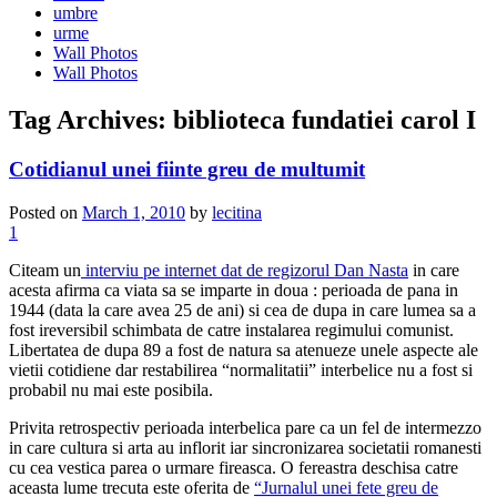
umbre
urme
Wall Photos
Wall Photos
Tag Archives:
biblioteca fundatiei carol I
Cotidianul unei fiinte greu de multumit
Posted on
March 1, 2010
by
lecitina
1
Citeam un
interviu pe internet dat de regizorul Dan Nasta
in care
acesta afirma ca viata sa se imparte in doua : perioada de pana in
1944 (data la care avea 25 de ani) si cea de dupa in care lumea sa a
fost ireversibil schimbata de catre instalarea regimului comunist.
Libertatea de dupa 89 a fost de natura sa atenueze unele aspecte ale
vietii cotidiene dar restabilirea “normalitatii” interbelice nu a fost si
probabil nu mai este posibila.
Privita retrospectiv perioada interbelica pare ca un fel de intermezzo
in care cultura si arta au inflorit iar sincronizarea societatii romanesti
cu cea vestica parea o urmare fireasca. O fereastra deschisa catre
aceasta lume trecuta este oferita de
“Jurnalul unei fete greu de