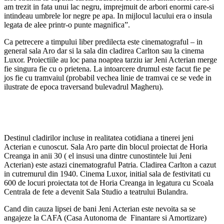
am trezit in fata unui lac negru, imprejmuit de arbori enormi care-si
intindeau umbrele lor negre pe apa. In mijlocul lacului era o insula
legata de alee printr-o punte magnifica”.
Ca petrecere a timpului liber predilecta este cinematograful – in
general sala Aro dar si la sala din cladirea Carlton sau la cinema
Luxor. Proiectiile au loc pana noaptea tarziu iar Jeni Acterian merge
fie singura fie cu o prietena. La intoarcere drumul este facut fie pe
jos fie cu tramvaiul (probabil vechea linie de tramvai ce se vede in
ilustrate de epoca traversand bulevadrul Magheru).
Destinul cladirilor incluse in realitatea cotidiana a tinerei jeni
Acterian e cunoscut. Sala Aro parte din blocul proiectat de Horia
Creanga in anii 30 ( el insusi una dintre cunostintele lui Jeni
Acterian) este astazi cinematograful Patria. Cladirea Carlton a cazut
in cutremurul din 1940. Cinema Luxor, initial sala de festivitati cu
600 de locuri proiectata tot de Horia Creanga in legatura cu Scoala
Centrala de fete a devenit Sala Studio a teatrului Bulandra.
Cand din cauza lipsei de bani Jeni Acterian este nevoita sa se
angajeze la CAFA (Casa Autonoma de Finantare si Amortizare)