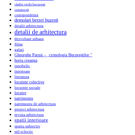
cladiri vechi bucuresti
constructii
corespondenta
demolari berzei buzesti
detalii arhitectura
detalii de arhitectura
dezvoltare urbana
filme
galati
Gheorghe Parusi – „cronologia Bucureştilor "
horia creanga
interbelic
interioare
literatura
locuinte colective
locuinte sociale
locuire
patrimoniu
patrimoniu de arhitectura
proiect arhitectura
revista arhitectura
spatii interioare
spatiu subiectiv
stil eclectic