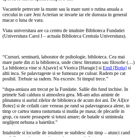
Vacantele petrecute la munte sau la mare sunt o rutina anuala a
cercului in care Jeni Acterian se invarte iar ele dureaza in general
macar o luna de vara.
Viata universitara are ca centru de intalnire Biblioteca Fundatiei
(Universitara Carol I – actuala Biblioteca Centrala Universitara).
“Cursuri, seminarii, laborator de psihologie, biblioteca. Cea mai
mare parte din zi la biblioteca, unde citesc literatura sau filosofie (…)
La biblioteca vine si A[savir] si Viorica [Haragic] si
Emil [Botta]
si
altii inca. Se palavrageste si se fumeaza pe culoar. Radem pe cat
posibil. Trebuie sa radem. Nu excesiv. Si timpul trece.”
“dupa-amiaza am trecut pe la Fundatie. Salile din fund inchise. In
primele Sali caldura si atmosfera grea. Mi-am adus aminte de
plinatatea si auriul zilelor de biblioteca de acum doi ani. De Al[ice
Botez] si de ceilalti care veneau pe rand sa palavrageasca alene, in
timp ce cartea statea rasturnata si inutila pe masa; de plecarile in
grup, cu rasete proaspete si totusi amare; de bataile si sminteala
neglijent nebuna a baietilor.”
Intalnirile si locurile de intalnire se stabilesc din timp – atunci cand