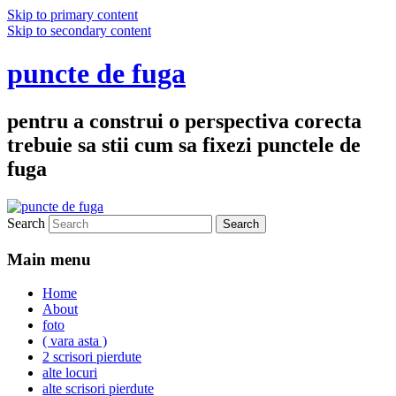
Skip to primary content
Skip to secondary content
puncte de fuga
pentru a construi o perspectiva corecta
trebuie sa stii cum sa fixezi punctele de
fuga
Search
Main menu
Home
About
foto
( vara asta )
2 scrisori pierdute
alte locuri
alte scrisori pierdute