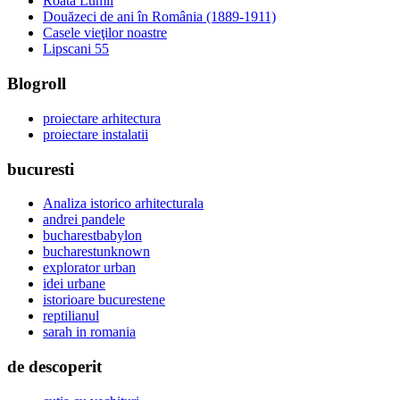
Roata Lumii
Douăzeci de ani în România (1889-1911)
Casele vieţilor noastre
Lipscani 55
Blogroll
proiectare arhitectura
proiectare instalatii
bucuresti
Analiza istorico arhitecturala
andrei pandele
bucharestbabylon
bucharestunknown
explorator urban
idei urbane
istorioare bucurestene
reptilianul
sarah in romania
de descoperit