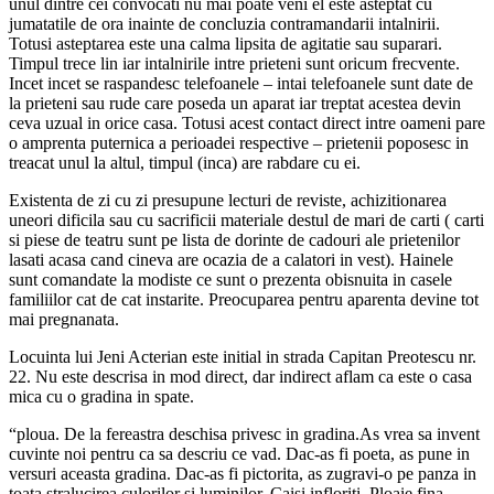
unul dintre cei convocati nu mai poate veni el este asteptat cu
jumatatile de ora inainte de concluzia contramandarii intalnirii.
Totusi asteptarea este una calma lipsita de agitatie sau suparari.
Timpul trece lin iar intalnirile intre prieteni sunt oricum frecvente.
Incet incet se raspandesc telefoanele – intai telefoanele sunt date de
la prieteni sau rude care poseda un aparat iar treptat acestea devin
ceva uzual in orice casa. Totusi acest contact direct intre oameni pare
o amprenta puternica a perioadei respective – prietenii poposesc in
treacat unul la altul, timpul (inca) are rabdare cu ei.
Existenta de zi cu zi presupune lecturi de reviste, achizitionarea
uneori dificila sau cu sacrificii materiale destul de mari de carti ( carti
si piese de teatru sunt pe lista de dorinte de cadouri ale prietenilor
lasati acasa cand cineva are ocazia de a calatori in vest). Hainele
sunt comandate la modiste ce sunt o prezenta obisnuita in casele
familiilor cat de cat instarite. Preocuparea pentru aparenta devine tot
mai pregnanata.
Locuinta lui Jeni Acterian este initial in strada Capitan Preotescu nr.
22. Nu este descrisa in mod direct, dar indirect aflam ca este o casa
mica cu o gradina in spate.
“ploua. De la fereastra deschisa privesc in gradina.As vrea sa invent
cuvinte noi pentru ca sa descriu ce vad. Dac-as fi poeta, as pune in
versuri aceasta gradina. Dac-as fi pictorita, as zugravi-o pe panza in
toata stralucirea culorilor si luminilor. Caisi infloriti. Ploaie fina.