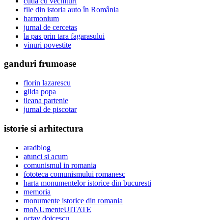
cutia cu vechituri
file din istoria auto în România
harmonium
jurnal de cercetas
la pas prin tara fagarasului
vinuri povestite
ganduri frumoase
florin lazarescu
gilda popa
ileana partenie
jurnal de piscotar
istorie si arhitectura
aradblog
atunci si acum
comunismul in romania
fototeca comunismului romanesc
harta monumentelor istorice din bucuresti
memoria
monumente istorice din romania
moNUmenteUITATE
octav doicescu