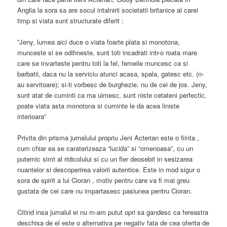
Anglia la sora sa are socul intalnirii societatii britanice al carei
timp si viata sunt structurate diferit :
”Jeny, lumea aici duce o viata foarte plata si monotona,
munceste si se odihneste, sunt toti incadrati intr-o roata mare
care se invarteste pentru toti la fel, femeile muncesc ca si
barbatii, daca nu la serviciu atunci acasa, spala, gatesc etc. (n-
au servitoare); si-ti vorbesc de burghezie, nu de cei de jos. Jeny,
sunt atat de cuminti ca ma uimesc, sunt niste cetateni perfectic,
poate viata asta monotona si cuminte le da acea liniste
interioara”
Privita din prisma jurnalului propriu Jeni Acterian este o fiinta ,
cum chiar ea se caraterizeaza “lucida” si “omenoasa”, cu un
puternic simt al ridicolului si cu un fler deosebit in sesizarea
nuantelor si descoperirea valorii autentice. Este in mod sigur o
sora de spirit a lui Cioran , motiv pentru care va fi mai greu
gustata de cei care nu impartasesc pasiunea pentru Cioran.
Citind insa jurnalul ei nu m-am putut opri sa gandesc ca fereastra
deschisa de el este o alternativa pe negativ fata de cea oferita de