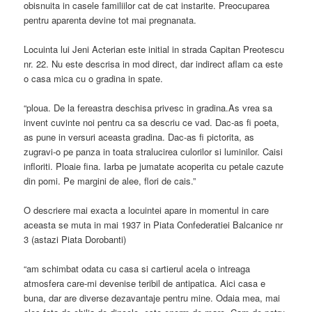
obisnuita in casele familiilor cat de cat instarite. Preocuparea
pentru aparenta devine tot mai pregnanata.
Locuinta lui Jeni Acterian este initial in strada Capitan Preotescu
nr. 22. Nu este descrisa in mod direct, dar indirect aflam ca este
o casa mica cu o gradina in spate.
“ploua. De la fereastra deschisa privesc in gradina.As vrea sa
invent cuvinte noi pentru ca sa descriu ce vad. Dac-as fi poeta,
as pune in versuri aceasta gradina. Dac-as fi pictorita, as
zugravi-o pe panza in toata stralucirea culorilor si luminilor. Caisi
infloriti. Ploaie fina. Iarba pe jumatate acoperita cu petale cazute
din pomi. Pe margini de alee, flori de cais.”
O descriere mai exacta a locuintei apare in momentul in care
aceasta se muta in mai 1937 in Piata Confederatiei Balcanice nr
3 (astazi Piata Dorobanti)
“am schimbat odata cu casa si cartierul acela o intreaga
atmosfera care-mi devenise teribil de antipatica. Aici casa e
buna, dar are diverse dezavantaje pentru mine. Odaia mea, mai