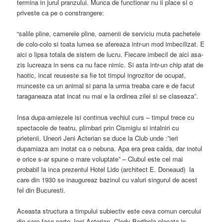
termina in jurul pranzului. Munca de functionar nu ii place si o
priveste ca pe o constrangere:
“salile pline, camerele pline, oamenii de serviciu muta pachetele
de colo-colo si toata lumea se afereaza intr-un mod imbecilizat. E
aici o lipsa totala de sistem de lucru. Fiecare imbecil de aici asa-
zis lucreaza in sens ca nu face nimic. Si asta intr-un chip atat de
haotic, incat reuseste sa fie tot timpul ingrozitor de ocupat,
munceste ca un animal si pana la urma treaba care e de facut
taraganeaza atat incat nu mai e la ordinea zilei si se claseaza”.
Insa dupa-amiezele isi continua vechiul curs – timpul trece cu
spectacole de teatru, plimbari prin Cismigiu si intalniri cu
prietenii. Uneori Jeni Acterian se duce la Club unde :”ieri
dupamiaza am inotat ca o nebuna. Apa era prea calda, dar inotul
e orice s-ar spune o mare voluptate” – Clubul este cel mai
probabil la inca prezentul Hotel Lido (architect E. Doneaud) la
care din 1930 se inaugureaz bazinul cu valuri singurul de acest
fel din Bucuresti.
Aceasta structura a timpului subiectiv este ceva comun cercului
din care face parte Jeni Acterian, Clody Berthola plecata in