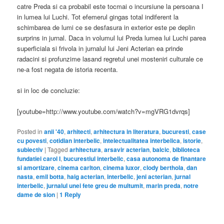
catre Preda si ca probabil este tocmai o incursiune la persoana I
in lumea lui Luchi. Tot efemerul gingas total indiferent la
schimbarea de lumi ce se desfasura in exterior este pe deplin
surprins in jurnal. Daca in volumul lui Preda lumea lui Luchi parea
superficiala si frivola in jurnalul lui Jeni Acterian ea prinde
radacini si profunzime lasand regretul unei mosteniri culturale ce
ne-a fost negata de istoria recenta.
si in loc de concluzie:
[youtube=http://www.youtube.com/watch?v=mgVRG1dvrqs]
Posted in
anii '40
,
arhitecti
,
arhitectura in literatura
,
bucuresti
,
case
cu povesti
,
cotidian interbelic
,
intelectualitatea interbelica
,
istorie
,
subiectiv
|
Tagged
arhitectura
,
arsavir acterian
,
balcic
,
biblioteca
fundatiei carol I
,
bucurestiul interbelic
,
casa autonoma de finantare
si amortizare
,
cinema carlton
,
cinema luxor
,
clody berthola
,
dan
nasta
,
emil botta
,
haig acterian
,
interbelic
,
jeni acterian
,
jurnal
interbelic
,
jurnalul unei fete greu de multumit
,
marin preda
,
notre
dame de sion
|
1
Reply