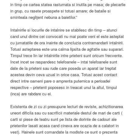
in timp ce cartea statea rasturnata si inutila pe masa; de plecarile
in grup, cu rasete proaspete si totusi amare; de bataile si
sminteala neglijent nebuna a baietilor.”
Intalnirile si locurile de intalnire se stabilesc din timp – atunci
cand unul dintre cei convocati nu mai poate veni el este asteptat
cu jumatatile de ora inainte de concluzia contramandarii intalnirii.
Totusi asteptarea este una calma lipsita de agitatie sau suparari.
Timpul trece lin iar intalnirile intre prieteni sunt oricum frecvente.
Incet incet se raspandesc telefoanele – intai telefoanele sunt
date de la prieteni sau rude care poseda un aparat iar treptat
acestea devin ceva uzual in orice casa. Totusi acest contact
direct intre oameni pare o amprenta puternica a perioadei
respective – prietenii poposesc in treacat unul la altul, timpul
(inca) are rabdare cu ei.
Existenta de zi cu zi presupune lecturi de reviste, achizitionarea
uneori dificila sau cu sacrificii materiale destul de mari de carti (
carti si piese de teatru sunt pe lista de dorinte de cadouri ale
prietenilor lasati acasa cand cineva are ocazia de a calatori in
vest). Hainele sunt comandate la modiste ce sunt o prezenta