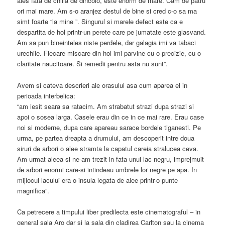
ales fata de chilia de dincolo, este enorm de mare. Cam de patru
ori mai mare. Am s-o aranjez destul de bine si cred c-o sa ma
simt foarte “la mine ”. Singurul si marele defect este ca e
despartita de hol printr-un perete care pe jumatate este glasvand.
Am sa pun bineinteles niste perdele, dar galagia imi va tabaci
urechile. Fiecare miscare din hol imi parvine cu o precizie, cu o
claritate naucitoare. Si remedii pentru asta nu sunt”.
Avem si cateva descrieri ale orasului asa cum aparea el in
perioada interbelica:
“am iesit seara sa ratacim. Am strabatut strazi dupa strazi si
apoi o sosea larga. Casele erau din ce in ce mai rare. Erau case
noi si moderne, dupa care apareau sarace bordeie tiganesti. Pe
urma, pe partea dreapta a drumului, am descoperit intre doua
siruri de arbori o alee stramta la capatul careia stralucea ceva.
Am urmat aleea si ne-am trezit in fata unui lac negru, imprejmuit
de arbori enormi care-si intindeau umbrele lor negre pe apa. In
mijlocul lacului era o insula legata de alee printr-o punte
magnifica”.
Ca petrecere a timpului liber predilecta este cinematograful – in
general sala Aro dar si la sala din cladirea Carlton sau la cinema