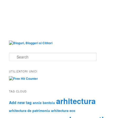
S
e
a
r
UTILIZATORI UNICI
c
h
TAG CLOUD
arhitectura
Add new tag
annie bentoiu
arhitectura de patrimoniu
arhitectura eco