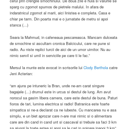
cerul prin crengile smochinului. De doua zile e hula si valurile se
sparg cu zgomot spumos de pietrele malului. In afara de
indaratnicul zgomot al marii, aici linistea e completa. Casa e
chiar pe tarm. Din poarta mai e o jumatate de metru si apoi
stanca (…)
Seara la Mahmud, in cafeneaua pescareasca. Mancam dulceata
de smochine si ascultam cronica Balcicului, care ne pune si
radio. Au niste replici turcii de aici de un umor uimitor. Nu au
nimic servil si umil in serviciile pe care ti le fac.”
Mersul la munte este evocat in scrisorile lui
Clody Berthola
catre
Jeni Acterian:
“am ajuns pe intuneric la Bran, unde ne-am carat singure
bagajele (…) drumul este in urcus si destul de lung. Am avut
norocul sa gasim libera camera, care este destul de buna. Paturi
fioros de tari, lumina electrica si radio! Batranica este foarte
simpatica si ne-a declarat ca ne iubeste. Cu mancarea nu e asa
simplu, e un biet aprozar care n-are mai nimic si o alimentara
care are din cand in cand unt si cascaval si trebuie sa faci 3 km
sa ajungi la toate astea si apoi sa le cari in spinare inapoi 3 km”