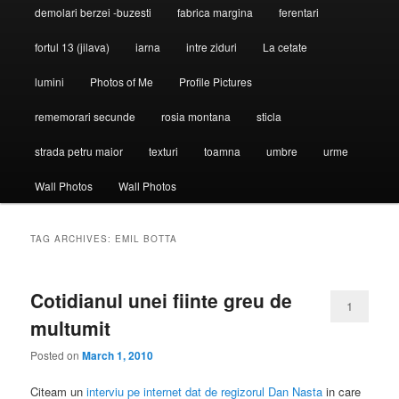
demolari berzei -buzesti
fabrica margina
ferentari
fortul 13 (jilava)
iarna
intre ziduri
La cetate
lumini
Photos of Me
Profile Pictures
rememorari secunde
rosia montana
sticla
strada petru maior
texturi
toamna
umbre
urme
Wall Photos
Wall Photos
TAG ARCHIVES:
EMIL BOTTA
Cotidianul unei fiinte greu de
1
multumit
Posted on
March 1, 2010
Citeam un
interviu pe internet dat de regizorul Dan Nasta
in care