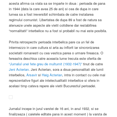
acesta afirma ca viata sa se imparte in doua : perioada de pana
in 1944 (data la care avea 25 de ani) si cea de dupa in care
lumea sa a fost ireversibil schimbata de catre instalarea
regimului comunist. Libertatea de dupa 89 a fost de natura sa
atenueze unele aspecte ale vietii cotidiene dar restabilirea
“normalitatii” interbelice nu a fost si probabil nu mai este posibila.
Privita retrospectiv perioada interbelica pare ca un fel de
intermezzo in care cultura si arta au inflorit iar sincronizarea
societatii romanesti cu cea vestica parea o urmare fireasca. O
fereastra deschisa catre aceasta lume trecuta este oferita de
“Jurnalul unei fete greu de multumit (1932-1947)”
tinut de catre
Jeni Acterian
. Jeni Acterian, sora a doua personalitati ale lumii
interbelice,
Arsavir
si
Haig Acterian
, intra in contact cu cele mai
reprezentative figuri ale intelectualitatii interbelice si ofera in
acelasi timp cateva repere ale vietii Bucurestiul perioadei.
Jurnalul incepe in jurul varstei de 16 ani, in anul 1932, si se
finalizeaza ( caietele editate pana in acest moment ) la varsta de