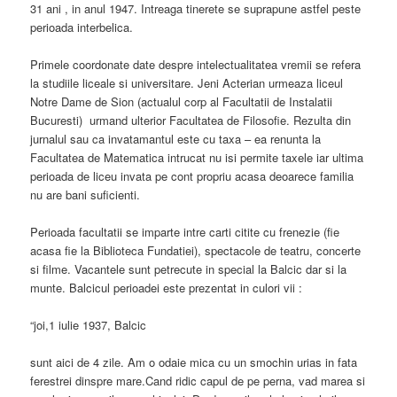
31 ani , in anul 1947. Intreaga tinerete se suprapune astfel peste
perioada interbelica.
Primele coordonate date despre intelectualitatea vremii se refera
la studiile liceale si universitare. Jeni Acterian urmeaza liceul
Notre Dame de Sion (actualul corp al Facultatii de Instalatii
Bucuresti) urmand ulterior Facultatea de Filosofie. Rezulta din
jurnalul sau ca invatamantul este cu taxa – ea renunta la
Facultatea de Matematica intrucat nu isi permite taxele iar ultima
perioada de liceu invata pe cont propriu acasa deoarece familia
nu are bani suficienti.
Perioada facultatii se imparte intre carti citite cu frenezie (fie
acasa fie la Biblioteca Fundatiei), spectacole de teatru, concerte
si filme. Vacantele sunt petrecute in special la Balcic dar si la
munte. Balcicul perioadei este prezentat in culori vii :
“joi,1 iulie 1937, Balcic
sunt aici de 4 zile. Am o odaie mica cu un smochin urias in fata
ferestrei dinspre mare.Cand ridic capul de pe perna, vad marea si