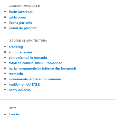
GANDURI FRUMOASE
florin lazarescu
gilda popa
ileana partenie
jurnal de piscotar
ISTORIE SI ARHITECTURA
aradblog
atunci si acum
comunismul in romania
fototeca comunismului romanesc
harta monumentelor istorice din bucuresti
memoria
monumente istorice din romania
moNUmenteUITATE
octav doicescu
META
Log in