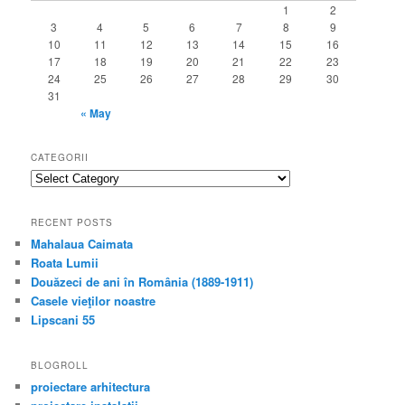
1
2
3
4
5
6
7
8
9
10
11
12
13
14
15
16
17
18
19
20
21
22
23
24
25
26
27
28
29
30
31
« May
CATEGORII
categorii
RECENT POSTS
Mahalaua Caimata
Roata Lumii
Douăzeci de ani în România (1889-1911)
Casele vieţilor noastre
Lipscani 55
BLOGROLL
proiectare arhitectura