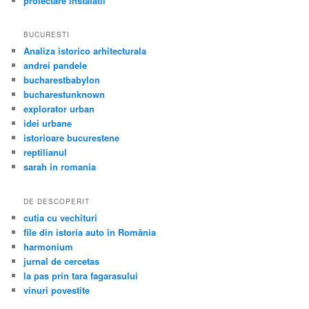
proiectare instalatii
BUCURESTI
Analiza istorico arhitecturala
andrei pandele
bucharestbabylon
bucharestunknown
explorator urban
idei urbane
istorioare bucurestene
reptilianul
sarah in romania
DE DESCOPERIT
cutia cu vechituri
file din istoria auto în România
harmonium
jurnal de cercetas
la pas prin tara fagarasului
vinuri povestite