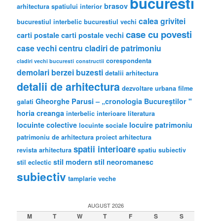
bucuresti
brasov
arhitectura spatiului interior
calea grivitei
bucurestiul interbelic
bucurestiul vechi
case cu povesti
carti postale
carti postale vechi
case vechi
centru
cladiri de patrimoniu
corespondenta
cladiri vechi bucuresti
constructii
demolari berzei buzesti
detalii arhitectura
detalii de arhitectura
dezvoltare urbana
filme
Gheorghe Parusi – „cronologia Bucureştilor "
galati
horia creanga
interbelic
interioare
literatura
locuinte colective
locuire
patrimoniu
locuinte sociale
patrimoniu de arhitectura
proiect arhitectura
spatii interioare
revista arhitectura
spatiu subiectiv
stil modern
stil neoromanesc
stil eclectic
subiectiv
tamplarie veche
AUGUST 2026
M
T
W
T
F
S
S