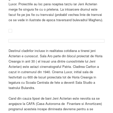
Luxor. Proiectiile au loc pana noaptea tarziu iar Jeni Acterian
merge fie singura fie cu o prietena. La intoarcere drumul este
facut fie pe jos fie cu tramvaiul (probabil vechea linie de tramvai
ce se vede in ilustrate de epoca traversand bulevadrul Magheru).
Destinul cladirilor incluse in realitatea cotidiana a tinerei jeni
Acterian e cunoscut. Sala Aro parte din blocul proiectat de Horia
Creanga in anii 30 ( el insusi una dintre cunostintele lui Jeni
Acterian) este astazi cinematograful Patria. Cladirea Carlton a
cazut in cutremurul din 1940. Cinema Luxor, initial sala de
festivitati cu 600 de locuri proiectata tot de Horia Creanga in
legatura cu Scoala Centrala de fete a devenit Sala Studio a
teatrului Bulandra.
Cand din cauza lipsei de bani Jeni Acterian este nevoita sa se
angajeze la CAFA (Casa Autonoma de Finantare si Amortizare)
programul acesteia incepe dimineata devreme pentru a se